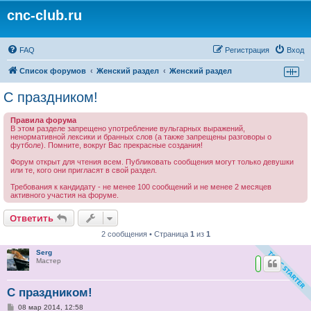
cnc-club.ru
FAQ
Регистрация
Вход
Список форумов
Женский раздел
Женский раздел
С праздником!
Правила форума
В этом разделе запрещено употребление вульгарных выражений,
ненормативной лексики и бранных слов (а также запрещены разговоры о
футболе). Помните, вокруг Вас прекрасные создания!
Форум открыт для чтения всем. Публиковать сообщения могут только девушки
или те, кого они пригласят в свой раздел.
Требования к кандидату - не менее 100 сообщений и не менее 2 месяцев
активного участия на форуме.
Ответить
2 сообщения • Страница
1
из
1
Serg
Мастер
С праздником!
С
08 мар 2014, 12:58