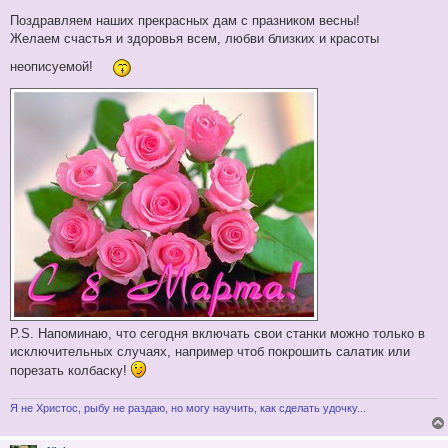
о
о
Поздравляем наших прекрасных дам с празником весны!
б
Желаем счастья и здоровья всем, любви близких и красоты
щ
е
неописуемой!
н
и
е
P.S. Напоминаю, что сегодня включать свои станки можно только в
исключительных случаях, например чтоб покрошить салатик или
порезать колбаску!
Я не Христос, рыбу не раздаю, но могу научить, как сделать удочку...