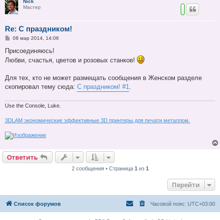
Nick
Мастер
Re: С праздником!
С
08 мар 2014, 14:06
о
о
Присоединяюсь!
б
Любви, счастья, цветов и розовых станков!
щ
е
н
Для тех, кто не может размещать сообщения в Женском разделе
и
е
скопировал тему сюда:
С праздником! #1
.
Use the Console, Luke.
3DLAM экономические эффективные 3D принтеры для печати металлом.
Ответить
2 сообщения • Страница
1
из
1
Перейти
Список форумов
Часовой пояс:
UTC+03:00