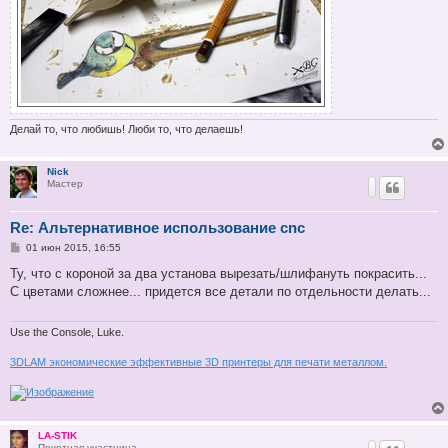
Делай то, что любишь! Люби то, что делаешь!
Nick
Мастер
Re: Альтернативное использование cnc
С
01 июн 2015, 16:55
о
о
Ту, что с короной за два установа вырезать/шлифануть покрасить...
б
С цветами сложнее... придется все детали по отдельности делать...
щ
е
н
и
Use the Console, Luke.
е
3DLAM экономические эффективные 3D принтеры для печати металлом.
LA-STIK
Почетная участница