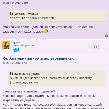
С
26 ноя 2013, 16:45
о
о
б
LA-STIK писал(а):
щ
е
про станки по воску рассказали.....
н
и
е
Это вообще песня...давненько присматриваюсь... Но сильно
размечтаться жаба не дает
..
igor44
Почётный участник
Re: Альтернативное использование cnc
С
26 ноя 2013, 17:07
о
о
б
natanika76 писал(а):
щ
е
А у меня идея давно зреет - совместить дерево и пластику
н
(полимерную глину).
и
е
Зачем запекать вместе с деревом?
Конечно надо делать отдельные вставки из пластики, а потом
закреплять на дереве.
Кстати, кроме пластики существует искуственная керамика. Ведёт
себя почти как глина. Застывает на воздухе и имеет очень похожую