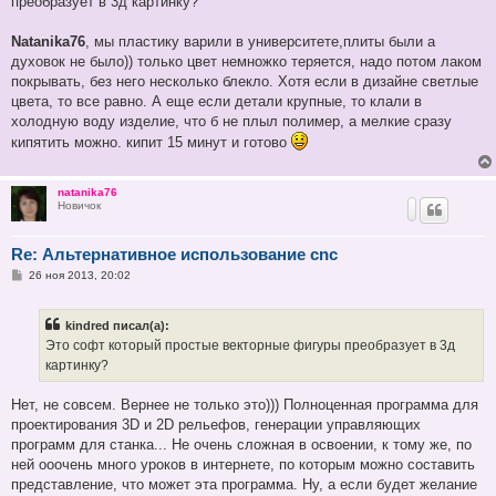
преобразует в 3д картинку?
н
и
е
Natanika76
, мы пластику варили в университете,плиты были а
духовок не было)) только цвет немножко теряется, надо потом лаком
покрывать, без него несколько блекло. Хотя если в дизайне светлые
цвета, то все равно. А еще если детали крупные, то клали в
холодную воду изделие, что б не плыл полимер, а мелкие сразу
кипятить можно. кипит 15 минут и готово
natanika76
Новичок
Re: Альтернативное использование cnc
С
26 ноя 2013, 20:02
о
о
б
kindred писал(а):
щ
е
Это софт который простые векторные фигуры преобразует в 3д
н
картинку?
и
е
Нет, не совсем. Вернее не только это))) Полноценная программа для
проектирования 3D и 2D рельефов, генерации управляющих
программ для станка... Не очень сложная в освоении, к тому же, по
ней ооочень много уроков в интернете, по которым можно составить
представление, что может эта программа. Ну, а если будет желание