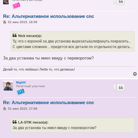
Re: Альтернативное использование cnc
С
01 июн 2015, 16:59
о
о
б
Nick писал(а):
щ
е
Ту, что с короной за два установа вырезать/шлифануть покрасить...
н
С цветами сложнее... придется все детали по отдельности делать...
и
е
За два установа ты имел ввиду с переворотом?
Делай то, что любишь! Люби то, что делаешь!
NightV
Почётный участник
Re: Альтернативное использование cnc
С
01 июн 2015, 17:06
о
о
б
LA-STIK писал(а):
щ
е
За два установа ты имел ввиду с переворотом?
н
и
е