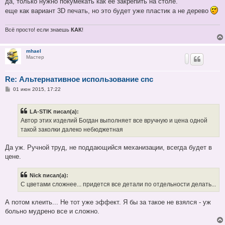
да, только нужно покумекать как ее закрепить на столе.
еще как вариант 3D печать, но это будет уже пластик а не дерево
Всё просто! если знаешь
КАК
!
mhael
Мастер
Re: Альтернативное использование cnc
С
01 июн 2015, 17:22
о
о
б
LA-STIK писал(а):
щ
е
Автор этих изделий Богдан выполняет все вручную и цена одной
н
такой заколки далеко небюджетная
и
е
Да уж. Ручной труд, не поддающийся механизации, всегда будет в
цене.
Nick писал(а):
С цветами сложнее... придется все детали по отдельности делать...
А потом клеить... Не тот уже эффект. Я бы за такое не взялся - уж
больно мудрено все и сложно.