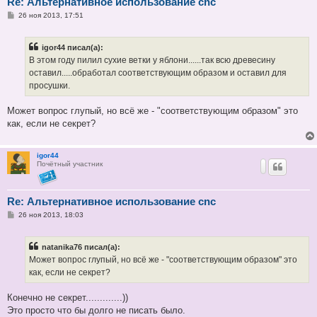
Re: Альтернативное использование cnc
С
26 ноя 2013, 17:51
о
о
б
igor44 писал(а):
щ
е
В этом году пилил сухие ветки у яблони......так всю древесину
н
оставил.....обработал соответствующим образом и оставил для
и
е
просушки.
Может вопрос глупый, но всё же - "соответствующим образом" это
как, если не секрет?
igor44
Почётный участник
Re: Альтернативное использование cnc
С
26 ноя 2013, 18:03
о
о
б
natanika76 писал(а):
щ
е
Может вопрос глупый, но всё же - "соответствующим образом" это
н
как, если не секрет?
и
е
Конечно не секрет.............))
Это просто что бы долго не писать было.