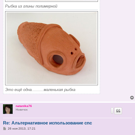
Рыбка из глины полимерной
Это ещё одна..........маленькая рыбка
natanika76
Новичок
Re: Альтернативное использование cnc
С
26 ноя 2013, 17:21
о