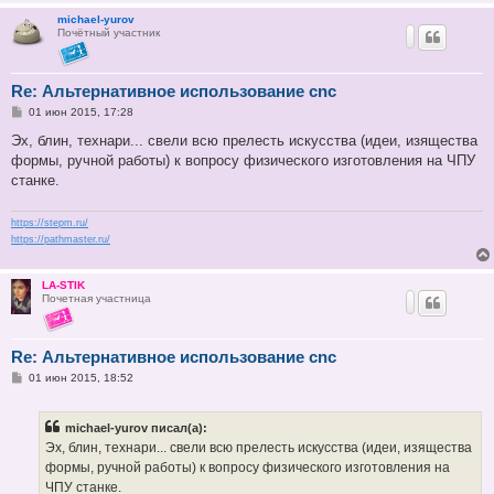
michael-yurov
Почётный участник
Re: Альтернативное использование cnc
С
01 июн 2015, 17:28
о
о
Эх, блин, технари... свели всю прелесть искусства (идеи, изящества
б
формы, ручной работы) к вопросу физического изготовления на ЧПУ
щ
е
станке.
н
и
е
https://stepm.ru/
https://pathmaster.ru/
LA-STIK
Почетная участница
Re: Альтернативное использование cnc
С
01 июн 2015, 18:52
о
о
б
michael-yurov писал(а):
щ
е
Эх, блин, технари... свели всю прелесть искусства (идеи, изящества
н
формы, ручной работы) к вопросу физического изготовления на
и
е
ЧПУ станке.