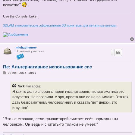
искуство"
.
Use the Console, Luke.
3DLAM экономические эффективные 3D принтеры для печати металлом.
michael-yurov
Почётный участник
Re: Альтернативное использование cnc
С
03 июн 2015, 18:17
о
о
б
Nick писал(а):
щ
е
Я как-то долго спорил с парой гуманитариев, что математика это
н
искусство. Не поверили. А зря, просто они ее не понимают. Это как
и
е
дать безграмотному человеку книгу и сказать "вот держи, это
искуство" .
"Это не страшно, если гуманитарий считает себя нормальным
человеком. Он ведь и считать-то толком не умеет."