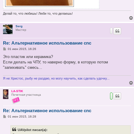
Делай то, что любишь! Люби то, что делаешь!
Serg
Мастер
Re: Альтернативное использование cnc
С
01 июн 2015, 16:26
о
о
Это пластик или керамика?
б
Если делать на ЧПУ, то наверно форму, в которую потом
щ
е
"запихивать" смесь...
н
и
е
Я не Христос, рыбу не раздаю, но могу научить, как сделать удочку...
LA-STIK
Почетная участница
Re: Альтернативное использование cnc
С
01 июн 2015, 16:28
о
о
б
UAVpilot писал(а):
щ