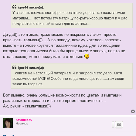
о
б
igor44 писал(а):
щ
е
У вас есть возможность фрезеровать из дерева так называемые
н
матрицы.......вот потом эту матрицу покрыть хорошо лаком и у Вас
и
е
получается отличный штамп для пластики....
Да-да))) это я знаю, даже можно не покрывать лаком, просто
присыпать тальком)))... А по поводу, почему хотелось запекать
вместе - в голове крутятся таааакиииие идеи, для воплощения
которых технологически было бы проще вместе запечь, но это не
столь важно, можно придумать и отдельно
igor44 писал(а):
...совсем не настоящий материал. Я и забросил это дело. Хотя
возможностей МОРЕ! Особенно когда много цветов.......там люди
такое вытворяют.
Вот именно, очень большие возможности по цветам и имитации
различных материалов и в то же время пластичность...
Ах, рыбки - симпатяшки)))
natanika76
Новичок