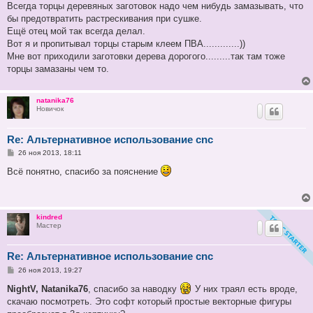
Всегда торцы деревяных заготовок надо чем нибудь замазывать, что
бы предотвратить растрескивания при сушке.
Ещё отец мой так всегда делал.
Вот я и пропитывал торцы старым клеем ПВА.............))
Мне вот приходили заготовки дерева дорогого.........так там тоже
торцы замазаны чем то.
natanika76
Новичок
Re: Альтернативное использование cnc
С
26 ноя 2013, 18:11
о
о
Всё понятно, спасибо за пояснение
б
щ
е
н
и
kindred
е
Мастер
Re: Альтернативное использование cnc
С
26 ноя 2013, 19:27
о
о
NightV, Natanika76
, спасибо за наводку
У них траял есть вроде,
б
скачаю посмотреть. Это софт который простые векторные фигуры
щ
е