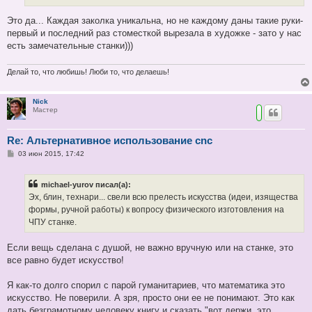
Это да... Каждая заколка уникальна, но не каждому даны такие руки-
первый и последний раз стоместкой вырезала в художке - зато у нас
есть замечательные станки)))
Делай то, что любишь! Люби то, что делаешь!
Nick
Мастер
Re: Альтернативное использование cnc
С
03 июн 2015, 17:42
о
о
б
michael-yurov писал(а):
щ
е
Эх, блин, технари... свели всю прелесть искусства (идеи, изящества
н
формы, ручной работы) к вопросу физического изготовления на
и
е
ЧПУ станке.
Если вещь сделана с душой, не важно вручную или на станке, это
все равно будет искусство!
Я как-то долго спорил с парой гуманитариев, что математика это
искусство. Не поверили. А зря, просто они ее не понимают. Это как
дать безграмотному человеку книгу и сказать "вот держи, это