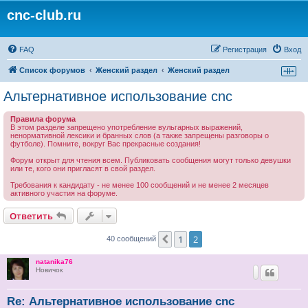
cnc-club.ru
FAQ
Регистрация
Вход
Список форумов
Женский раздел
Женский раздел
Альтернативное использование cnc
Правила форума
В этом разделе запрещено употребление вульгарных выражений,
ненормативной лексики и бранных слов (а также запрещены разговоры о
футболе). Помните, вокруг Вас прекрасные создания!
Форум открыт для чтения всем. Публиковать сообщения могут только девушки
или те, кого они пригласят в свой раздел.
Требования к кандидату - не менее 100 сообщений и не менее 2 месяцев
активного участия на форуме.
Ответить
1
2
Пред.
40 сообщений
natanika76
Новичок
Re: Альтернативное использование cnc