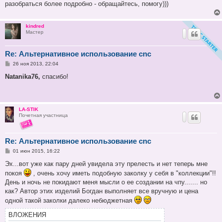
разобраться более подробно - обращайтесь, помогу)))
kindred
Мастер
Re: Альтернативное использование cnc
С
26 ноя 2013, 22:04
о
о
Natanika76,
спасибо!
б
щ
е
н
и
LA-STIK
е
Почетная участница
Re: Альтернативное использование cnc
С
01 июн 2015, 16:22
о
о
Эх...вот уже как пару дней увидела эту прелесть и нет теперь мне
б
покоя
, очень хочу иметь подобную заколку у себя в "коллекции"!!
щ
е
День и ночь не покидают меня мысли о ее создании на чпу....... но
н
как? Автор этих изделий Богдан выполняет все вручную и цена
и
е
одной такой заколки далеко небюджетная
ВЛОЖЕНИЯ