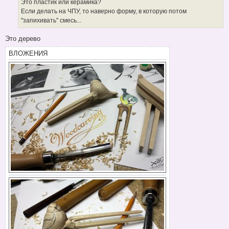
е
Это пластик или керамика?
н
Если делать на ЧПУ, то наверно форму, в которую потом
и
е
"запихивать" смесь...
Это дерево
ВЛОЖЕНИЯ