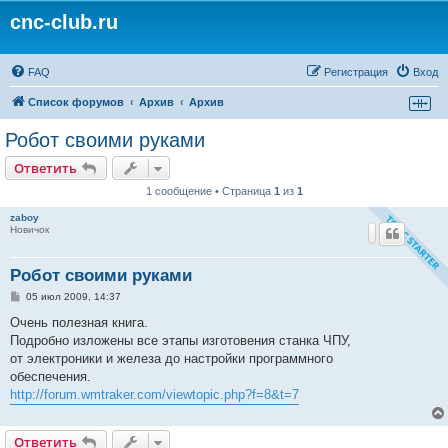
cnc-club.ru
FAQ
Регистрация
Вход
Список форумов
Архив
Архив
Робот своими руками
Ответить
1 сообщение • Страница
1
из
1
zaboy
Новичок
Робот своими руками
С
05 июл 2009, 14:37
о
о
Очень полезная книга.
б
Подробно изложены все этапы изготовения станка ЧПУ,
щ
е
от электроники и железа до настройки программного
н
обеспечения.
и
е
http://forum.wmtraker.com/viewtopic.php?f=8&t=7
Ответить