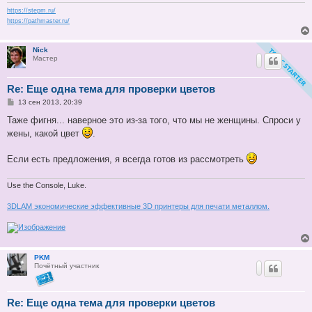
https://stepm.ru/
https://pathmaster.ru/
Nick
Мастер
Re: Еще одна тема для проверки цветов
С
13 сен 2013, 20:39
о
о
Таже фигня... наверное это из-за того, что мы не женщины. Спроси у
б
жены, какой цвет
.
щ
е
н
Если есть предложения, я всегда готов из рассмотреть
и
е
Use the Console, Luke.
3DLAM экономические эффективные 3D принтеры для печати металлом.
PKM
Почётный участник
Re: Еще одна тема для проверки цветов