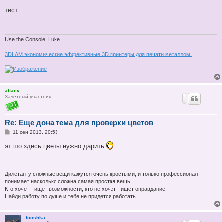
о
о
тест
б
щ
е
н
и
Use the Console, Luke.
е
3DLAM экономические эффективные 3D принтеры для печати металлом.
aftaev
Зачётный участник
Re: Еще дона тема для проверки цветов
С
11 сен 2013, 20:53
о
о
эт шо здесь цветы нужно дарить
б
щ
е
н
и
Дилетанту сложные вещи кажутся очень простыми, и только профессионал
е
понимает насколько сложна самая простая вещь
Кто хочет - ищет возможности, кто не хочет - ищет оправдание.
Найди работу по душе и тебе не придется работать.
tooshka