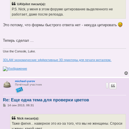
б
UAVpilot писал(а):
щ
е
P.S. Nick, у меня в этом форуме цитирование выделенного не
н
работает, даже после релоада.
и
е
Это потому, что формы быстрого ответа нет - некуда цитировать
Теперь сделал ...
Use the Console, Luke.
3DLAM экономические эффективные 3D принтеры для печати металлом.
michael-yurov
Почётный участник
Re: Еще одна тема для проверки цветов
С
14 сен 2013, 06:31
о
о
б
Nick писал(а):
щ
е
Таже фигня... наверное это из-за того, что мы не женщины. Спроси
н
у жены, какой цвет .