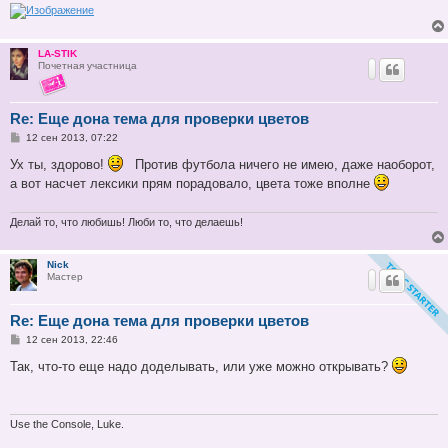
LA-STIK
Почетная участница
Re: Еще дона тема для проверки цветов
С
12 сен 2013, 07:22
о
о
Ух ты, здорово!
Против футбола ничего не имею, даже наоборот,
б
а вот насчет лексики прям порадовало, цвета тоже вполне
щ
е
н
и
Делай то, что любишь! Люби то, что делаешь!
е
Nick
Мастер
Re: Еще дона тема для проверки цветов
С
12 сен 2013, 22:46
о
о
Так, что-то еще надо доделывать, или уже можно открывать?
б
щ
е
н
и
Use the Console, Luke.
е