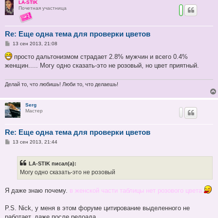
LA-STIK
Почетная участница
Re: Еще одна тема для проверки цветов
С
13 сен 2013, 21:08
о
о
просто дальтонизмом страдает 2.8% мужчин и всего 0.4%
б
женщин..... Могу одно сказать-это не розовый, но цвет приятный.
щ
е
н
и
Делай то, что любишь! Люби то, что делаешь!
е
Serg
Мастер
Re: Еще одна тема для проверки цветов
С
13 сен 2013, 21:44
о
о
б
LA-STIK писал(а):
щ
е
Могу одно сказать-это не розовый
н
и
е
Я даже знаю почему.
в женской части таблицы нет розового цвета
P.S. Nick, у меня в этом форуме цитирование выделенного не
работает, даже после релоада.