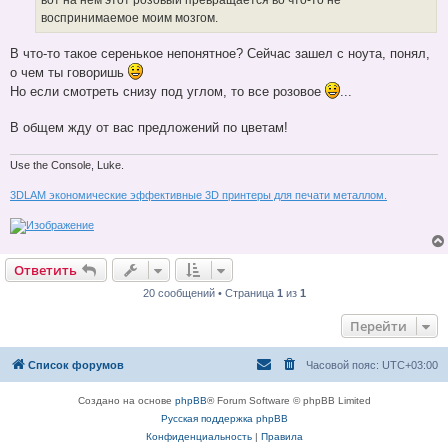
н
воспринимаемое моим мозгом.
и
е
В что-то такое серенькое непонятное? Сейчас зашел с ноута, понял,
о чем ты говоришь
Но если смотреть снизу под углом, то все розовое
...
В общем жду от вас предложений по цветам!
Use the Console, Luke.
3DLAM экономические эффективные 3D принтеры для печати металлом.
Ответить
20 сообщений • Страница
1
из
1
Перейти
Список форумов
Часовой пояс:
UTC+03:00
Создано на основе
phpBB
® Forum Software © phpBB Limited
Русская поддержка phpBB
Конфиденциальность
|
Правила