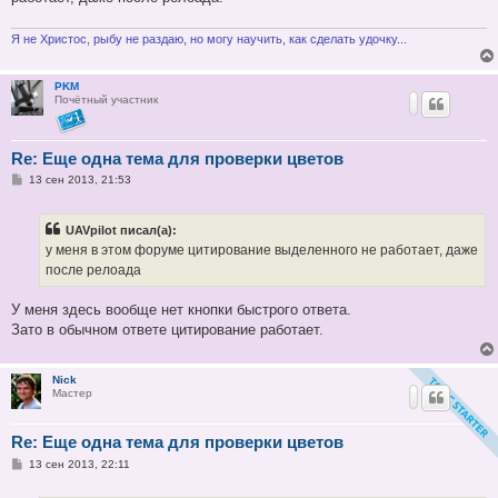
Я не Христос, рыбу не раздаю, но могу научить, как сделать удочку...
PKM
Почётный участник
Re: Еще одна тема для проверки цветов
С
13 сен 2013, 21:53
о
о
б
UAVpilot писал(а):
щ
е
у меня в этом форуме цитирование выделенного не работает, даже
н
после релоада
и
е
У меня здесь вообще нет кнопки быстрого ответа.
Зато в обычном ответе цитирование работает.
Nick
Мастер
Re: Еще одна тема для проверки цветов
С
13 сен 2013, 22:11
о
о