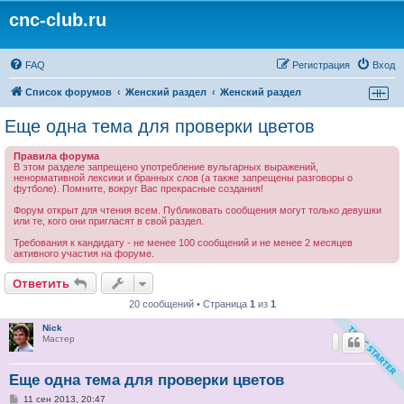
cnc-club.ru
FAQ
Регистрация
Вход
Список форумов
Женский раздел
Женский раздел
Еще одна тема для проверки цветов
Правила форума
В этом разделе запрещено употребление вульгарных выражений,
ненормативной лексики и бранных слов (а также запрещены разговоры о
футболе). Помните, вокруг Вас прекрасные создания!
Форум открыт для чтения всем. Публиковать сообщения могут только девушки
или те, кого они пригласят в свой раздел.
Требования к кандидату - не менее 100 сообщений и не менее 2 месяцев
активного участия на форуме.
Ответить
20 сообщений • Страница
1
из
1
Nick
Мастер
Еще одна тема для проверки цветов
С
11 сен 2013, 20:47