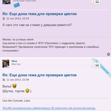
Почётный участник
Re: Еще дона тема для проверки цветов
С
11 сен 2013, 22:03
о
о
А чаго это там на станке у девушки режется?
б
щ
е
н
и
Милая, ты услышь меня
е
под окном стою со своим я ЧПУ! (Протяжно; с надрывом; форте)
Внимание!!! Чрезмерное увлечение ЧПУ приводит к проблемам в семейных
отношениях!
Nick
Мастер
Re: Еще дона тема для проверки цветов
С
11 сен 2013, 22:09
о
о
Вилы!
б
(Шутка, тортик
)
щ
е
н
и
Use the Console, Luke.
е
3DLAM экономические эффективные 3D принтеры для печати металлом.