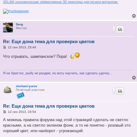
3DLAM экономические эффективные 3D принтеры для печати металлом.
Serg
Мастер
Re: Еще дона тема для проверки цветов
С
12 сен 2013, 23:44
о
о
Что отрывать, шампанское? Пора!
б
щ
е
н
и
Я не Христос, рыбу не раздаю, но могу научить, как сделать удочку...
е
michael-yurov
Почётный участник
Re: Еще дона тема для проверки цветов
С
12 сен 2013, 23:54
о
о
А можешь правила форума над этой страницей сделать не светло
б
красными, а на светло зеленом фоне, а то не понятно - розовый это
щ
е
хороший цвет, или наоборот - угрожающий.
н