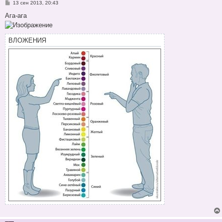
С
13 сен 2013, 20:43
о
о
Ага-ага
б
щ
е
н
ВЛОЖЕНИЯ
и
е