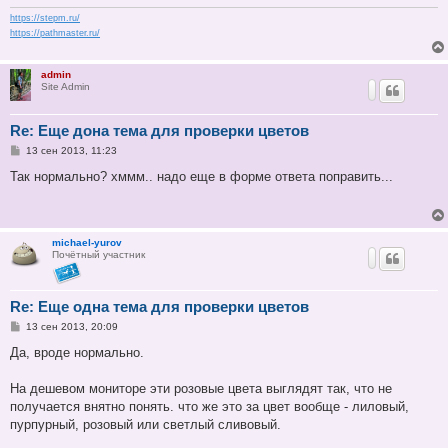
и
е
https://stepm.ru/
https://pathmaster.ru/
admin
Site Admin
Re: Еще дона тема для проверки цветов
С
13 сен 2013, 11:23
о
о
Так нормально? хммм.. надо еще в форме ответа поправить...
б
щ
е
н
и
michael-yurov
е
Почётный участник
Re: Еще одна тема для проверки цветов
С
13 сен 2013, 20:09
о
о
Да, вроде нормально.
б
щ
е
На дешевом мониторе эти розовые цвета выглядят так, что не
н
получается внятно понять. что же это за цвет вообще - лиловый,
и
е
пурпурный, розовый или светлый сливовый.