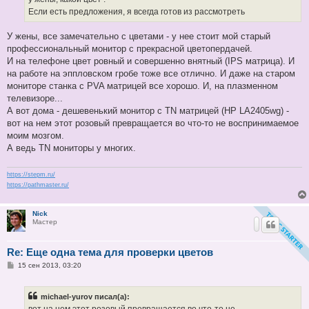
и
е
Если есть предложения, я всегда готов из рассмотреть
У жены, все замечательно с цветами - у нее стоит мой старый
профессиональный монитор с прекрасной цветопердачей.
И на телефоне цвет ровный и совершенно внятный (IPS матрица). И
на работе на эппловском гробе тоже все отлично. И даже на старом
мониторе станка с PVA матрицей все хорошо. И, на плазменном
телевизоре...
А вот дома - дешевенький монитор с TN матрицей (HP LA2405wg) -
вот на нем этот розовый превращается во что-то не воспринимаемое
моим мозгом.
А ведь TN мониторы у многих.
https://stepm.ru/
https://pathmaster.ru/
Nick
Мастер
Re: Еще одна тема для проверки цветов
С
15 сен 2013, 03:20
о
о
б
michael-yurov писал(а):
щ
е
вот на нем этот розовый превращается во что-то не