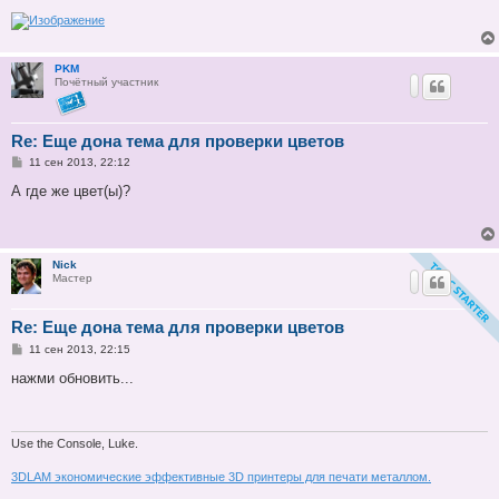
PKM
Почётный участник
Re: Еще дона тема для проверки цветов
С
11 сен 2013, 22:12
о
о
А где же цвет(ы)?
б
щ
е
н
и
Nick
е
Мастер
Re: Еще дона тема для проверки цветов
С
11 сен 2013, 22:15
о
о
нажми обновить...
б
щ
е
н
и
Use the Console, Luke.
е
3DLAM экономические эффективные 3D принтеры для печати металлом.