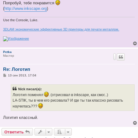
е
Попробуй, тебе понравится
(
http://www.inkscape.org
)
Use the Console, Luke.
3DLAM экономические эффективные 3D принтеры для печати металлом.
Petka
Мастер
Re: Логотип
С
13 сен 2013, 17:04
о
о
б
Nick писал(а):
щ
е
Логотип поменял
. (отрисовал в inkscape, как смог...)
н
LA-STIK, ты в чем его рисовала? И где ты так классно рисовать
и
е
научилась???
Логитип классный.
Ответить