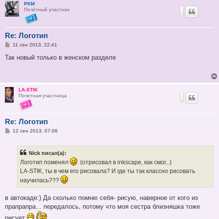
PKM
Почётный участник
Re: Логотип
С
11 сен 2013, 22:41
о
о
Так новый только в женском разделе
б
щ
е
н
и
LA-STIK
е
Почетная участница
Re: Логотип
С
12 сен 2013, 07:06
о
о
б
Nick писал(а):
щ
е
Логотип поменял
. (отрисовал в inkscape, как смог...)
н
LA-STIK, ты в чем его рисовала? И где ты так классно рисовать
и
е
научилась???
в автокаде:) Да сколько помню себя- рисую, наверное от кого из
прапрапра... передалось, потому что моя сестра близняшка тоже
рисует