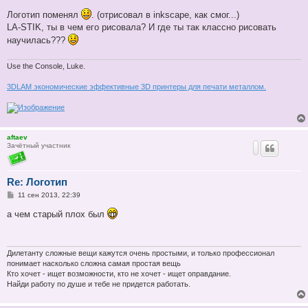
о
о
Логотип поменял
. (отрисовал в inkscape, как смог...)
б
LA-STIK, ты в чем его рисовала? И где ты так классно рисовать
щ
е
научилась???
н
и
е
Use the Console, Luke.
3DLAM экономические эффективные 3D принтеры для печати металлом.
aftaev
Зачётный участник
Re: Логотип
С
11 сен 2013, 22:39
о
о
а чем старый плох был
б
щ
е
н
и
Дилетанту сложные вещи кажутся очень простыми, и только профессионал
е
понимает насколько сложна самая простая вещь
Кто хочет - ищет возможности, кто не хочет - ищет оправдание.
Найди работу по душе и тебе не придется работать.