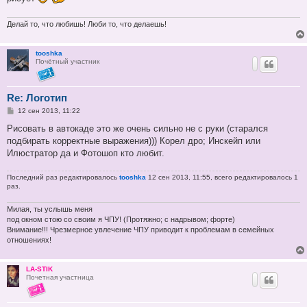
Делай то, что любишь! Люби то, что делаешь!
tooshka
Почётный участник
Re: Логотип
С
12 сен 2013, 11:22
о
о
Рисовать в автокаде это же очень сильно не с руки (старался
б
подбирать корректные выражения))) Корел дро; Инскейп или
щ
е
Илюстратор да и Фотошоп кто любит.
н
и
е
Последний раз редактировалось
tooshka
12 сен 2013, 11:55, всего редактировалось 1
раз.
Милая, ты услышь меня
под окном стою со своим я ЧПУ! (Протяжно; с надрывом; форте)
Внимание!!! Чрезмерное увлечение ЧПУ приводит к проблемам в семейных
отношениях!
LA-STIK
Почетная участница