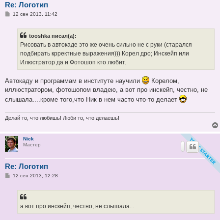
Re: Логотип
С
12 сен 2013, 11:42
о
о
б
tooshka писал(а):
щ
е
Рисовать в автокаде это же очень сильно не с руки (старался
н
подбирать крректные выражения))) Корел дро; Инскейп или
и
е
Илюстратор да и Фотошоп кто любит.
Автокаду и программам в институте научили
Корелом,
иллюстратором, фотошопом владею, а вот про инскейп, честно, не
слышала....кроме того,что Ник в нем часто что-то делает
Делай то, что любишь! Люби то, что делаешь!
Nick
Мастер
Re: Логотип
С
12 сен 2013, 12:28
о
о
б
щ
е
а вот про инскейп, честно, не слышала...
н
и