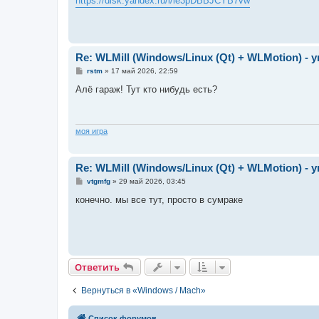
https://disk.yandex.ru/i/ie3pDBBJCYB7vw
щ
е
н
и
е
Re: WLMill (Windows/Linux (Qt) + WLMotion) 
С
rstm
»
17 май 2026, 22:59
о
о
Алё гараж! Тут кто нибудь есть?
б
щ
е
н
и
моя игра
е
Re: WLMill (Windows/Linux (Qt) + WLMotion) 
С
vtgmfg
»
29 май 2026, 03:45
о
о
конечно. мы все тут, просто в сумраке
б
щ
е
н
и
е
Ответить
Вернуться в «Windows / Mach»
Список форумов