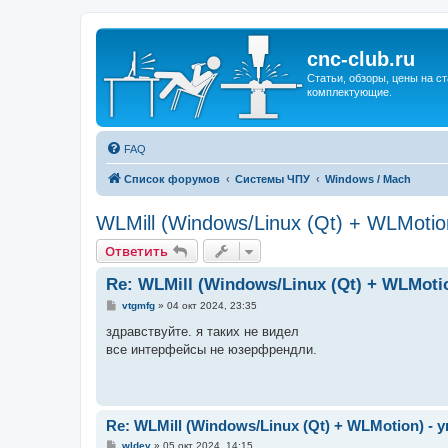
cnc-club.ru
Статьи, обзоры, цены на ст
комплектующие.
FAQ
Список форумов
Системы ЧПУ
Windows / Mach
WLMill (Windows/Linux (Qt) + WLMot
Ответить
Re: WLMill (Windows/Linux (Qt) + WLMot
С
vtgmfg
»
04 окт 2024, 23:35
о
о
здравствуйте. я таких не видел
б
все интерфейсы не юзерфрендли.
щ
е
н
и
е
Re: WLMill (Windows/Linux (Qt) + WLMotion) 
С
wldev
»
05 окт 2024, 14:15