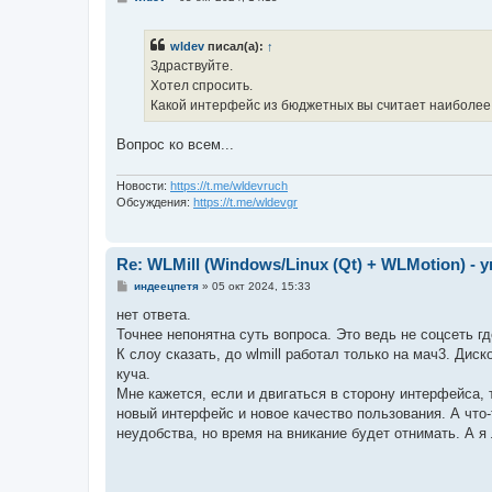
о
о
б
wldev
писал(а):
↑
щ
е
Здраствуйте.
н
Хотел спросить.
и
е
Какой интерфейс из бюджетных вы считает наиболе
Вопрос ко всем...
Новости:
https://t.me/wldevruch
Обсуждения:
https://t.me/wldevgr
Re: WLMill (Windows/Linux (Qt) + WLMotion) 
С
индеецпетя
»
05 окт 2024, 15:33
о
о
нет ответа.
б
Точнее непонятна суть вопроса. Это ведь не соцсеть 
щ
е
К слоу сказать, до wlmill работал только на мач3. Ди
н
куча.
и
е
Мне кажется, если и двигаться в сторону интерфейса, 
новый интерфейс и новое качество пользования. А что-т
неудобства, но время на вникание будет отнимать. А 