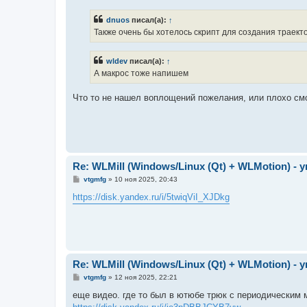
о
б
dnuos
писал(а):
↑
щ
е
Также очень бы хотелось скрипт для создания траек
н
и
е
wldev
писал(а):
↑
А макрос тоже напишем
Что то не нашел воплощений пожелания, или плохо см
Re: WLMill (Windows/Linux (Qt) + WLMotion) 
С
vtgmfg
»
10 ноя 2025, 20:43
о
о
https://disk.yandex.ru/i/5twiqViI_XJDkg
б
щ
е
н
и
е
Re: WLMill (Windows/Linux (Qt) + WLMotion) 
С
vtgmfg
»
12 ноя 2025, 22:21
о
о
еще видео. где то был в ютюбе трюк с периодическим 
б