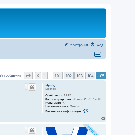
Регистрация
Вход
Страница
105
из
105
1
101
102
103
104
105
Пред.
95 сообщений
…
vtgmfg
Мастер
Сообщения:
1325
Зарегистрирован:
23 июн 2022, 14:13
Репутация:
77
Настоящее имя:
Максим
К
Контактная информация:
о
н
В
т
е
а
р
к
н
т
н