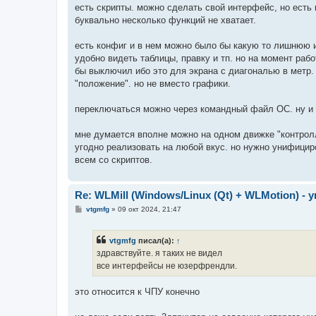
е
есть скрипты. можно сделать свой интерфейс, но есть
буквально несколько функций не хватает.
есть конфиг и в нем можно было бы какую то лишнюю 
удобно видеть таблицы, правку и тп. но на момент ра
бы выключил ибо это для экрана с диагональю в метр. 
"положение". но не вместо графики.
переключаться можно через командный файл ОС. ну и 
мне думается вполне можно на одном движке "контрол
угодно реализовать на любой вкус. но нужно унифициро
всем со скриптов.
Re: WLMill (Windows/Linux (Qt) + WLMotion) 
С
vtgmfg
»
09 окт 2024, 21:47
о
о
б
vtgmfg
писал(а):
↑
щ
е
здравствуйте. я таких не видел
н
все интерфейсы не юзерфрендли.
и
е
это относится к ЧПУ конечно