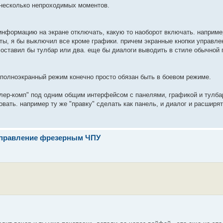
 несколько непроходимых моментов.
информацию на экране отключать, какую то наоборот включать. наприме
боты, я бы выключил все кроме графики. причем экранные кнопки управл
оставил бы тулбар или два. еще бы диалоги выводить в стиле обычной п
полноэкранный режим конечно просто обязан быть в боевом режиме.
лер-комп" под одним общим интерфейсом с панелями, графикой и тулба
вать. например ту же "правку" сделать как панель, и диалог и расширя
- управление фрезерным ЧПУ