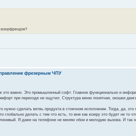
е юзерфрендли?
- управление фрезерным ЧПУ
где это важно. Это промышленный софт. Главное функционально и инфор
скомфорт при переходе не ощутил. Структура меню понятная, окошки двиг
то нужно сделать ветвь продукта в стоечном исполнении. Тогда, да, это
о глобально делать с тем что есть, то мне как юзеру это будет не то ч
я ленивый. Я даже на телефоне не меняю обои и мелодию вызова. И так 