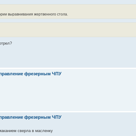
тории выравнивания жертвенного стола.
отрел?
- управление фрезерным ЧПУ
- управление фрезерным ЧПУ
маканием сверла в масленку