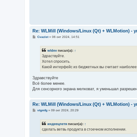
Re: WLMill (Windows/Linux (Qt) + WLMotion) 
С
Cvazist
»
06 окт 2024, 14:51
о
о
б
wldev
писал(а):
↑
щ
е
Здраствуйте.
н
Хотел спросить.
и
е
Какой интерфейс из бюджетных вы считает наиболе
Здравствуйте
Всё более менее.
Для сенсорного экрана мелковат, я уменьшал разрешен
Re: WLMill (Windows/Linux (Qt) + WLMotion) 
С
vtgmfg
»
09 окт 2024, 20:29
о
о
б
индеецпетя
писал(а):
↑
щ
е
сделать ветвь продукта в стоечном исполнении.
н
и