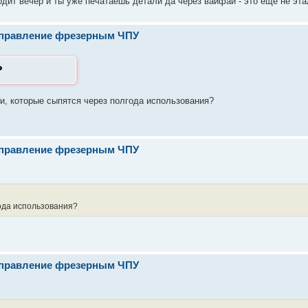
одит вечер и ты уже печатаешь детали да через вайфай - это еще не эта
- управление фрезерным ЧПУ
?
, которые сыпятся через полгода использования?
- управление фрезерным ЧПУ
ода использования?
- управление фрезерным ЧПУ