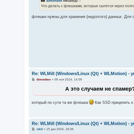
dimonbee
писал(а):
↑
щ
е
Что делать с флешками, которые сыпятся через полг
н
и
е
флешки нужны для хранения (недолгого) данных. Для
Re: WLMill (Windows/Linux (Qt) + WLMotion) 
С
dimonbee
»
06 ноя 2024, 14:58
о
о
А это случаем не спамер
б
щ
е
н
который по сути та же флешка
Как SSD прицепить к
и
е
Re: WLMill (Windows/Linux (Qt) + WLMotion) 
С
nik0
»
15 дек 2024, 19:36
о