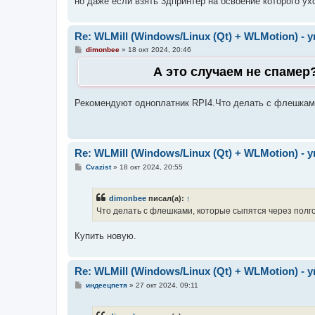
но даже если взять 3дпринтер на освоение которого ух
Re: WLMill (Windows/Linux (Qt) + WLMotion) 
С
dimonbee
»
18 окт 2024, 20:46
о
о
А это случаем не спамер
б
щ
е
н
Рекомендуют одноплатник RPI4.Что делать с флешками
и
е
Re: WLMill (Windows/Linux (Qt) + WLMotion) 
С
Cvazist
»
18 окт 2024, 20:55
о
о
б
dimonbee
писал(а):
↑
щ
е
Что делать с флешками, которые сыпятся через полг
н
и
е
Купить новую.
Re: WLMill (Windows/Linux (Qt) + WLMotion) 
С
индеецпетя
»
27 окт 2024, 09:11
о
о
б