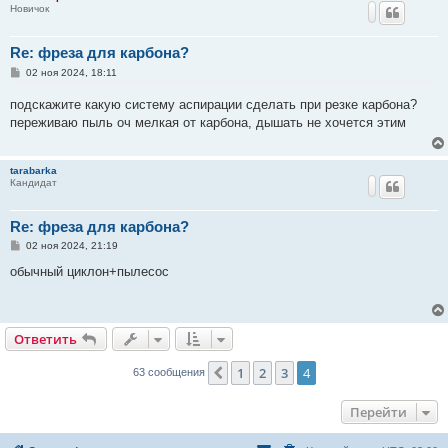
Новичок
Re: фреза для карбона?
С
02 ноя 2024, 18:11
о
о
подскажите какую систему аспирации сделать при резке карбона?
б
щ
переживаю пыль оч мелкая от карбона, дышать не хочется этим
е
н
и
е
tarabarka
Кандидат
Re: фреза для карбона?
С
02 ноя 2024, 21:19
о
о
обычный циклон+пылесос
б
щ
е
н
и
Ответить
е
1
2
3
4
Пред.
63 сообщения
Перейти