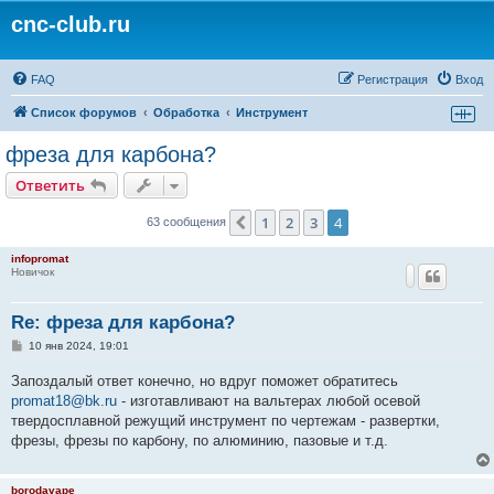
cnc-club.ru
FAQ
Регистрация
Вход
Список форумов
Обработка
Инструмент
фреза для карбона?
Ответить
1
2
3
4
Пред.
63 сообщения
infopromat
Новичок
Re: фреза для карбона?
С
10 янв 2024, 19:01
о
о
Запоздалый ответ конечно, но вдруг поможет обратитесь
б
щ
promat18@bk.ru
- изготавливают на вальтерах любой осевой
е
твердосплавной режущий инструмент по чертежам - развертки,
н
и
фрезы, фрезы по карбону, по алюминию, пазовые и т.д.
е
borodavape