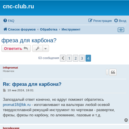
cnc-club.ru
FAQ
Регистрация
Вход
Список форумов
Обработка
Инструмент
фреза для карбона?
Ответить
1
2
3
4
Пред.
63 сообщения
infopromat
Новичок
Re: фреза для карбона?
С
10 янв 2024, 19:01
о
о
Запоздалый ответ конечно, но вдруг поможет обратитесь
б
щ
promat18@bk.ru
- изготавливают на вальтерах любой осевой
е
твердосплавной режущий инструмент по чертежам - развертки,
н
и
фрезы, фрезы по карбону, по алюминию, пазовые и т.д.
е
borodavape