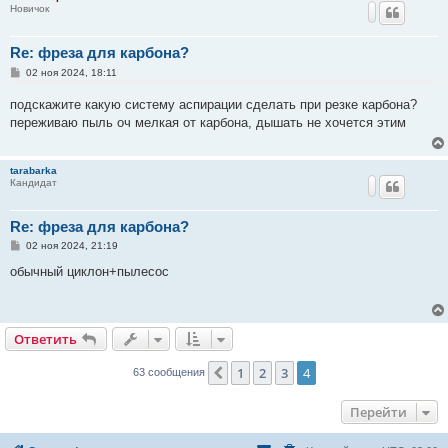
Новичок
Re: фреза для карбона?
С
02 ноя 2024, 18:11
о
о
подскажите какую систему аспирации сделать при резке карбона?
б
щ
переживаю пыль оч мелкая от карбона, дышать не хочется этим
е
н
и
е
tarabarka
Кандидат
Re: фреза для карбона?
С
02 ноя 2024, 21:19
о
о
обычный циклон+пылесос
б
щ
е
н
и
Ответить
е
1
2
3
4
Пред.
63 сообщения
Перейти