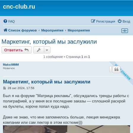
cnc-club.ru
FAQ
Регистрация
Вход
Список форумов
Мероприятия
Мероприятия
Маркетинг, который мы заслужили
Ответить
1 сообщение • Страница
1
из
1
MaksiMMM
Новичок
Маркетинг, который мы заслужили
С
28 окт 2024, 17:56
о
о
Был я на форуме "Матрица рекламы", обсуждались тренды работы с
б
полиграфией, а у меня все последние заказы — сплошной раскрой
щ
е
на буклеты, короче попал куда надо.
н
и
е
Даже не знаю, что мне запомнилось больше, лекция менеджера
компании или сам лектор в этом костюме)))