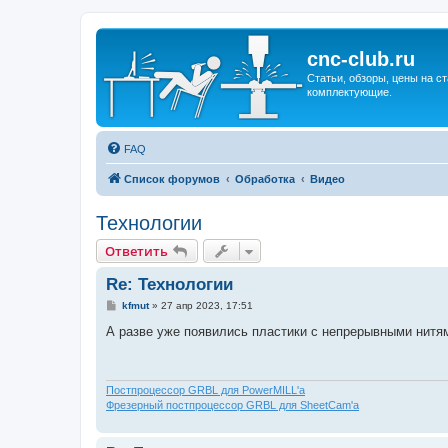
cnc-club.ru
Статьи, обзоры, цены на ст
комплектующие.
FAQ
Список форумов
Обработка
Видео
Технологии
Ответить
Re: Технологии
С
kfmut
»
27 апр 2023, 17:51
о
о
А разве уже появились пластики с непрерывными нитя
б
щ
е
н
и
Постпроцессор GRBL для PowerMILL'а
е
Фрезерный постпроцессор GRBL для SheetCam'а