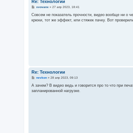
Re: Технологии
С
xvovanx
»
27 апр 2023, 18:41
о
о
Совсем не показатель прочности, видео вообще ни о че
б
крюки, тот же эффект, или стяжек пачку. Вот проверил
щ
е
н
и
е
Re: Технологии
С
nevkon
»
28 апр 2023, 09:13
о
о
А зачем? В видео ведь и говорится про то что при печ
б
запланированной нагрузке.
щ
е
н
и
е