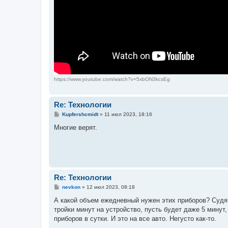
https://www.youtube.com/watch?v=5xbON3kcsEg
Re: Технологии
С
Kupfershcmidt
»
11 июл 2023, 18:16
о
о
Многие верят.
б
щ
е
н
и
е
Re: Технологии
С
nevkon
»
12 июл 2023, 08:18
о
о
А какой объем ежедневный нужен этих приборов? Судя
б
тройки минут на устройство, пусть будет даже 5 минут
щ
е
приборов в сутки. И это на все авто. Негусто как-то.
н