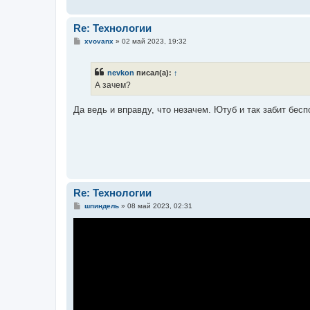
Re: Технологии
С
xvovanx
»
02 май 2023, 19:32
о
о
б
nevkon
писал(а):
↑
щ
е
А зачем?
н
и
е
Да ведь и вправду, что незачем. Ютуб и так забит бес
Re: Технологии
С
шпиндель
»
08 май 2023, 02:31
о
о
б
щ
е
н
и
е