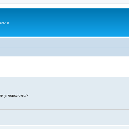
анки и
ми углеволокна?