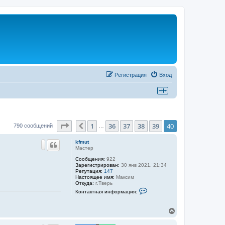
Регистрация
Вход
Страница
40
из
40
1
36
37
38
39
40
Пред.
790 сообщений
…
kfmut
Мастер
Сообщения:
922
Зарегистрирован:
30 янв 2021, 21:34
Репутация:
147
Настоящее имя:
Максим
Откуда:
г.Тверь
К
Контактная информация:
о
н
т
В
а
е
к
р
т