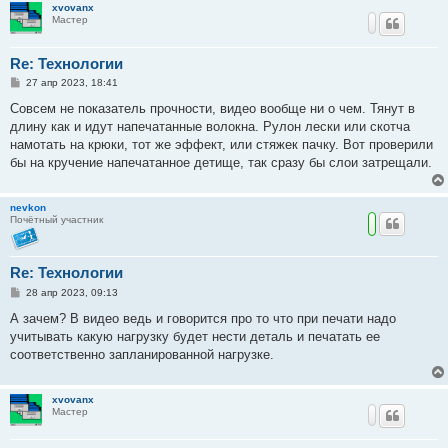
xvovanx
Мастер
Re: Технологии
С
27 апр 2023, 18:41
о
о
Совсем не показатель прочности, видео вообще ни о чем. Тянут в
б
длину как и идут напечатанные волокна. Рулон лески или скотча
щ
е
намотать на крюки, тот же эффект, или стяжек пачку. Вот проверили
н
бы на кручение напечатанное детище, так сразу бы слои затрещали.
и
е
nevkon
Почётный участник
Re: Технологии
С
28 апр 2023, 09:13
о
о
А зачем? В видео ведь и говорится про то что при печати надо
б
учитывать какую нагрузку будет нести деталь и печатать ее
щ
е
соответственно запланированной нагрузке.
н
и
е
xvovanx
Мастер