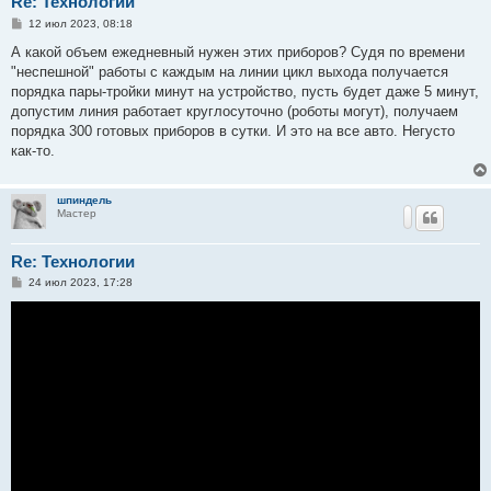
Re: Технологии
С
12 июл 2023, 08:18
о
о
А какой объем ежедневный нужен этих приборов? Судя по времени
б
"неспешной" работы с каждым на линии цикл выхода получается
щ
е
порядка пары-тройки минут на устройство, пусть будет даже 5 минут,
н
допустим линия работает круглосуточно (роботы могут), получаем
и
е
порядка 300 готовых приборов в сутки. И это на все авто. Негусто
как-то.
шпиндель
Мастер
Re: Технологии
С
24 июл 2023, 17:28
о
о
б
щ
е
н
и
е