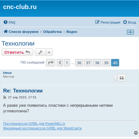
cnc-club.ru
FAQ
Регистрация
Вход
Список форумов
Обработка
Видео
Технологии
Ответить
Страница
40
из
40
1
36
37
38
39
40
Пред.
790 сообщений
…
kfmut
Мастер
Re: Технологии
С
27 апр 2023, 17:51
о
о
А разве уже появились пластики с непрерывными нитями
б
углеволокна?
щ
е
н
и
Постпроцессор GRBL для PowerMILL'а
е
Фрезерный постпроцессор GRBL для SheetCam'а