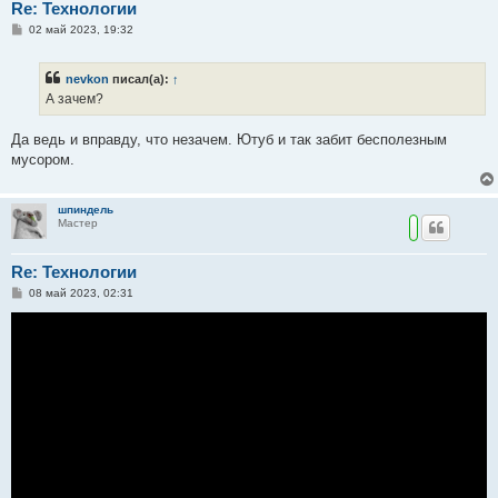
Re: Технологии
С
02 май 2023, 19:32
о
о
б
nevkon
писал(а):
↑
щ
е
А зачем?
н
и
е
Да ведь и вправду, что незачем. Ютуб и так забит бесполезным
мусором.
шпиндель
Мастер
Re: Технологии
С
08 май 2023, 02:31
о
о
б
щ
е
н
и
е