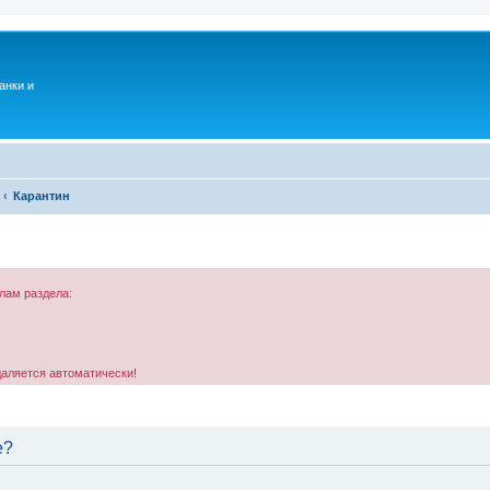
анки и
Карантин
лам раздела:
даляется автоматически!
е?