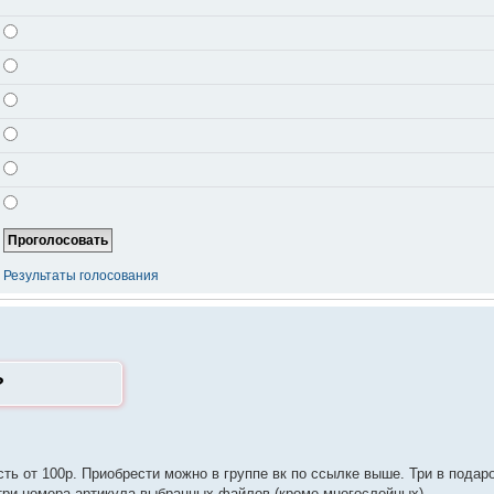
Результаты голосования
?
сть от 100р. Приобрести можно в группе вк по ссылке выше. Три в подаро
три номера артикула выбранных файлов (кроме многослойных)