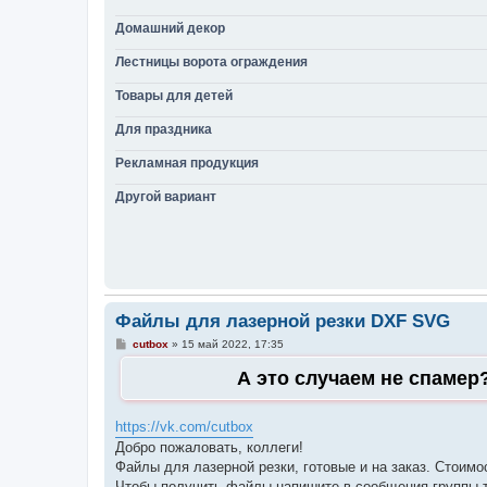
Домашний декор
Лестницы ворота ограждения
Товары для детей
Для праздника
Рекламная продукция
Другой вариант
Файлы для лазерной резки DXF SVG
С
cutbox
»
15 май 2022, 17:35
о
о
А это случаем не спамер
б
щ
е
н
https://vk.com/cutbox
и
Добро пожаловать, коллеги!
е
Файлы для лазерной резки, готовые и на заказ. Стоимо
Чтобы получить файлы напишите в сообщения группы 