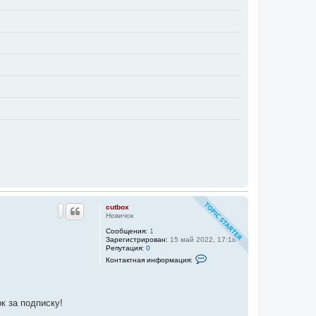
cutbox
Новичок
Сообщения:
1
Зарегистрирован:
15 май 2022, 17:18
Репутация:
0
К
Контактная информация:
о
н
т
а
к
к за подписку!
т
н