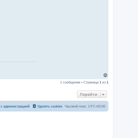
В
е
1 сообщение • Страница
1
из
1
р
н
у
Перейти
т
ь
с
 с администрацией
Удалить cookies
Часовой пояс:
UTC+03:00
я
к
н
а
ч
а
л