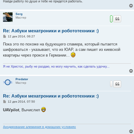
Найди работу по душе и тебе не придется работать.
Serg
Мастер
Re: Азбуки мехатроники и робототехники :)
С
12 дек 2014, 06:27
о
о
Пока это по похоже на будующего спамера, который пытается
б
шифроваться - указывает, что из ЮАР, а сам пишет из киевской
щ
е
квартиры через прокси в Германии...
н
и
е
Я не Христос, рыбу не раздаю, но могу научить, как сделать удочку...
Predator
Мастер
Re: Азбуки мехатроники и робототехники :)
С
12 дек 2014, 07:50
о
о
UAVpilot
, Вычислил
б
щ
е
н
и
Анодирование алюминия в домашних условиях
е