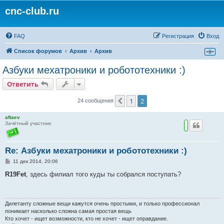
cnc-club.ru
FAQ
Регистрация
Вход
Список форумов
Архив
Архив
Азбуки мехатроники и робототехники :)
Ответить
1
2
Пред.
24 сообщения
aftaev
Зачётный участник
Re: Азбуки мехатроники и робототехники :)
С
11 дек 2014, 20:06
о
о
R19Fet
, здесь филиал того куды ты собрался поступать?
б
щ
е
н
и
Дилетанту сложные вещи кажутся очень простыми, и только профессионал
е
понимает насколько сложна самая простая вещь
Кто хочет - ищет возможности, кто не хочет - ищет оправдание.