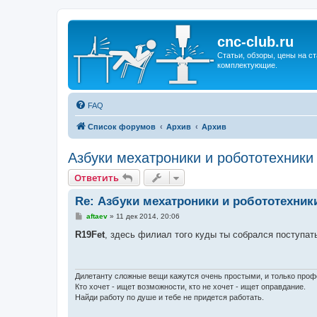
cnc-club.ru
Статьи, обзоры, цены на ст
комплектующие.
FAQ
Список форумов
Архив
Архив
Азбуки мехатроники и робототехники 
Ответить
Re: Азбуки мехатроники и робототехники
С
aftaev
»
11 дек 2014, 20:06
о
о
R19Fet
, здесь филиал того куды ты собрался поступат
б
щ
е
н
и
Дилетанту сложные вещи кажутся очень простыми, и только про
е
Кто хочет - ищет возможности, кто не хочет - ищет оправдание.
Найди работу по душе и тебе не придется работать.