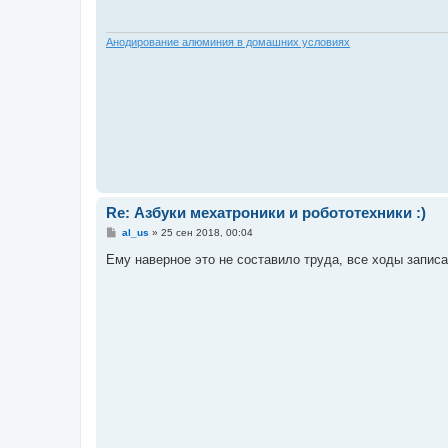
щ
е
н
и
Анодирование алюминия в домашних условиях
е
Re: Азбуки мехатроники и робототехники :)
С
al_us
»
25 сен 2018, 00:04
о
о
Ему наверное это не составило труда, все ходы запис
б
щ
е
н
и
е