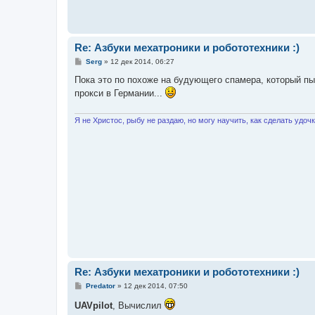
Re: Азбуки мехатроники и робототехники :)
С
Serg
»
12 дек 2014, 06:27
о
о
Пока это по похоже на будующего спамера, который пы
б
прокси в Германии...
щ
е
н
и
Я не Христос, рыбу не раздаю, но могу научить, как сделать удочку
е
Re: Азбуки мехатроники и робототехники :)
С
Predator
»
12 дек 2014, 07:50
о
о
UAVpilot
, Вычислил
б