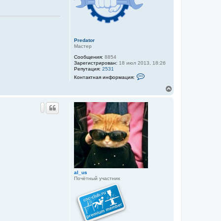
v
с
н
я
ф
к
о
н
р
м
а
а
ч
ц
Predator
а
и
Мастер
л
я
у
Сообщения:
8854
п
Зарегистрирован:
18 июл 2013, 18:26
о
Репутация:
2531
л
К
ь
Контактная информация:
о
з
н
о
В
т
в
е
а
а
р
к
т
н
т
е
у
н
л
а
т
я
я
S
ь
и
e
с
н
r
я
ф
g
к
о
н
р
м
а
а
ч
al_us
ц
а
Почётный участник
и
л
я
у
п
о
л
ь
з