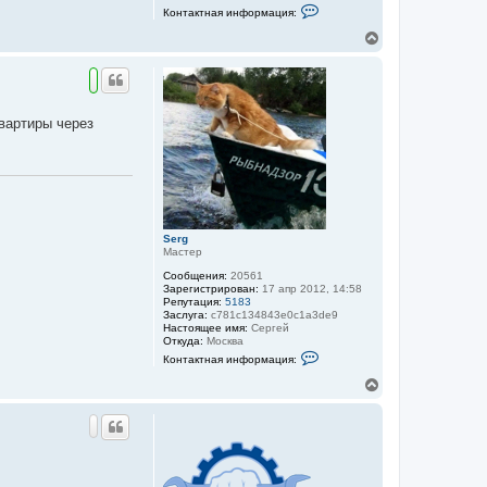
К
Контактная информация:
о
н
В
т
е
а
р
к
н
т
у
н
а
т
квартиры через
я
ь
и
с
н
я
ф
к
о
н
р
м
а
а
ч
ц
а
Serg
и
л
Мастер
я
у
п
Сообщения:
20561
о
Зарегистрирован:
17 апр 2012, 14:58
л
Репутация:
5183
ь
Заслуга:
c781c134843e0c1a3de9
з
Настоящее имя:
Сергей
о
Откуда:
Москва
в
К
а
Контактная информация:
о
т
н
В
е
т
л
е
а
я
р
к
a
н
т
f
у
н
t
а
т
a
я
ь
e
и