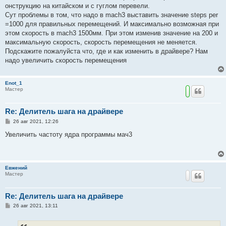
онструкцию на китайском и с гуглом перевели.
Сут проблемы в том, что надо в mach3 выставить значение steps per
=1000 для правильных перемещений. И максимально возможная при
этом скорость в mach3 1500мм. При этом изменив значение на 200 и
максимальную скорость, скорость перемещения не меняется.
Подскажите пожалуйста что, где и как изменить в драйвере? Нам
надо увеличить скорость перемещения
Enot_1
Мастер
Re: Делитель шага на драйвере
С
26 авг 2021, 12:26
о
о
Увеличить частоту ядра программы мач3
б
щ
е
н
и
Евжений
е
Мастер
Re: Делитель шага на драйвере
С
26 авг 2021, 13:11
о
о
б