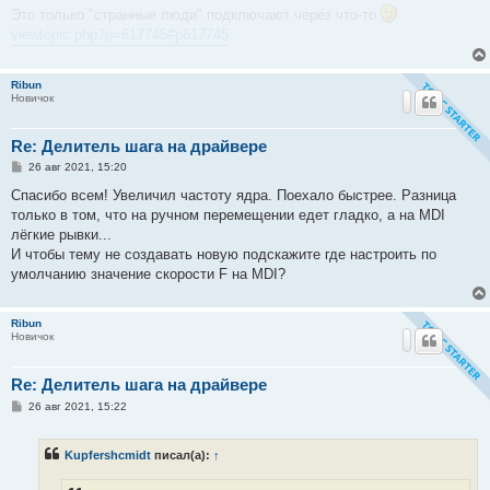
е
Это только "странные люди" подключают через что-то
viewtopic.php?p=617745#p617745
Ribun
Новичок
Re: Делитель шага на драйвере
С
26 авг 2021, 15:20
о
о
Спасибо всем! Увеличил частоту ядра. Поехало быстрее. Разница
б
только в том, что на ручном перемещении едет гладко, а на MDI
щ
е
лёгкие рывки...
н
И чтобы тему не создавать новую подскажите где настроить по
и
е
умолчанию значение скорости F на MDI?
Ribun
Новичок
Re: Делитель шага на драйвере
С
26 авг 2021, 15:22
о
о
б
Kupfershcmidt
писал(а):
↑
щ
е
н