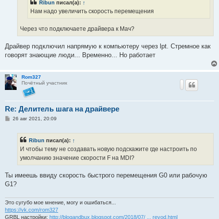
Ribun
писал(а):
↑
и
е
Нам надо увеличить скорость перемещения
Через что подключаете драйвера к Мач?
Драйвер подключил напрямую к компьютеру через lpt. Стремное как
говорят знающие люди... Временно... Но работает
Rom327
Почётный участник
Re: Делитель шага на драйвере
С
26 авг 2021, 20:09
о
о
б
Ribun
писал(а):
↑
щ
е
И чтобы тему не создавать новую подскажите где настроить по
н
умолчанию значение скорости F на MDI?
и
е
Ты имеешь ввиду скорость быстрого перемещения G0 или рабочую
G1?
Это сугубо мое мнение, могу и ошибаться...
https://vk.com/rom327
GRBL настройки:
http://blogandbux.blogspot.com/2018/07/ ... revod.html