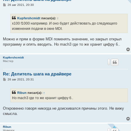
С
26 авг 2021, 20:30
о
о
б
Kupfershcmidt
писал(а):
↑
щ
е
x100 f1000 например. И оно будет действовать до следующего
н
изменения подачи в окне MDI.
и
е
Можно и прям в форме MDI поменять значение, но закрыл открыл
программу и опять вводить. Но mach3 где то же хранит цифру 6..
Kupfershcmidt
Мастер
Re: Делитель шага на драйвере
С
26 авг 2021, 20:31
о
о
б
Ribun
писал(а):
↑
щ
е
Но mach3 где то же хранит цифру 6..
н
и
е
Откровенно говоря никогда не доискивался причины этого. Не вижу
смысла.
Ribun
Новичок