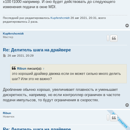
о
x100 f1000 например. И оно будет действовать до следующего
б
изменения подачи в окне MDI.
щ
е
н
Последний раз редактировалось
Kupfershcmidt
26 авг 2021, 20:31, всего
и
редактировалось 2 раза.
е
Kupfershcmidt
Мастер
Re: Делитель шага на драйвере
С
26 авг 2021, 20:29
о
о
б
Ribun
писал(а):
↑
щ
е
это хороший драйвер движка если он может сильно много делить
н
шаг? Или это не важно?
и
е
Дробление обычно хорошо, увеличивает плавность и уменьшает
дискретность, например, но если контроллер ограничен в частоте
подачи импульсов, то будут ограничения в скоростях.
Ribun
Новичок
Re: Делитель шага на драйвере