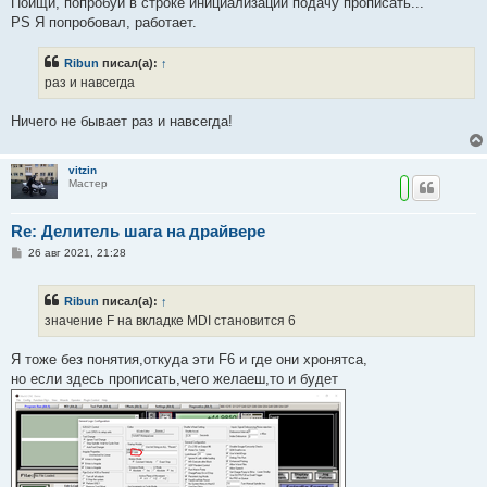
Поищи, попробуй в строке инициализации подачу прописать...
б
PS Я попробовал, работает.
щ
е
н
Ribun
писал(а):
↑
и
е
раз и навсегда
Ничего не бывает раз и навсегда!
vitzin
Мастер
Re: Делитель шага на драйвере
С
26 авг 2021, 21:28
о
о
б
Ribun
писал(а):
↑
щ
е
значение F на вкладке MDI становится 6
н
и
е
Я тоже без понятия,откуда эти F6 и где они хронятса,
но если здесь прописать,чего желаеш,то и будет