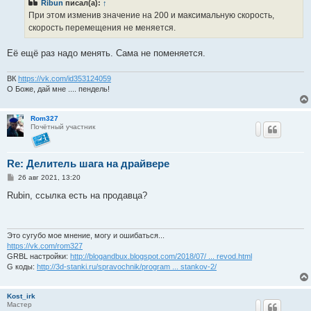
Ribun
писал(а):
↑
щ
е
При этом изменив значение на 200 и максимальную скорость,
н
скорость перемещения не меняется.
и
е
Её ещё раз надо менять. Сама не поменяется.
ВК
https://vk.com/id353124059
О Боже, дай мне .... пендель!
Rom327
Почётный участник
Re: Делитель шага на драйвере
С
26 авг 2021, 13:20
о
о
Rubin, ссылка есть на продавца?
б
щ
е
н
и
Это сугубо мое мнение, могу и ошибаться...
е
https://vk.com/rom327
GRBL настройки:
http://blogandbux.blogspot.com/2018/07/ ... revod.html
G коды:
http://3d-stanki.ru/spravochnik/program ... stankov-2/
Kost_irk
Мастер