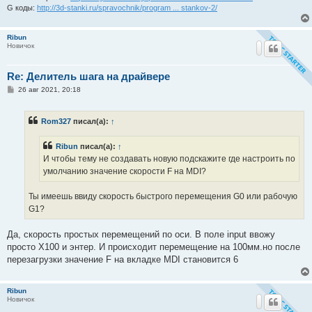
G коды:
http://3d-stanki.ru/spravochnik/program ... stankov-2/
Ribun
Новичок
Re: Делитель шага на драйвере
С
26 авг 2021, 20:18
о
о
б
Rom327
писал(а):
↑
щ
е
н
Ribun
писал(а):
↑
и
е
И чтобы тему не создавать новую подскажите где настроить по
умолчанию значение скорости F на MDI?
Ты имеешь ввиду скорость быстрого перемещения G0 или рабочую
G1?
Да, скорость простых перемещений по оси. В поле input ввожу
просто Х100 и энтер. И происходит перемещение на 100мм.но после
перезагрузки значение F на вкладке MDI становится 6
Ribun
Новичок