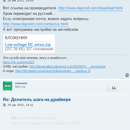
С
26 авг 2021, 14:05
о
о
Вот ссылка на производителя.
http://www.dayond.com/download.html
б
Хром переводит на русский...
щ
е
Есть электронная почта, можно задать вопросы.
н
http://www.dayond.com/contactus.html
и
е
А вот программа настройки на английском
ВЛОЖЕНИЯ
Low-voltage DC servo.zip
(257.29 КБ) 207 скачиваний
Это сугубо мое мнение, могу и ошибаться...
https://vk.com/rom327
GRBL настройки:
http://blogandbux.blogspot.com/2018/07/ ... revod.html
G коды:
http://3d-stanki.ru/spravochnik/program ... stankov-2/
xvovanx
Мастер
Re: Делитель шага на драйвере
С
26 авг 2021, 14:11
о
о
б
Kupfershcmidt
писал(а):
↑
щ
е
Через что подключаете драйвера к Мач?
н
и