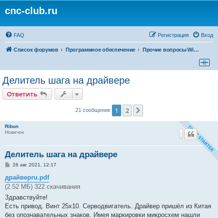
cnc-club.ru
FAQ
Регистрация
Вход
Список форумов
Программное обеспечение
Прочие вопросы Windows
Делитель шага на драйвере
Ответить
1
2
След.
21 сообщение
Ribun
Новичок
Делитель шага на драйвере
С
26 авг 2021, 12:17
о
о
драйверru.pdf
б
(2.52 МБ) 322 скачивания
щ
е
Здравствуйте!
н
Есть привод. Винт 25х10. Серводвигатель. Драйвер пришёл из Китая
и
е
без опознавательных знаков. Имея маркировки микросхем нашли