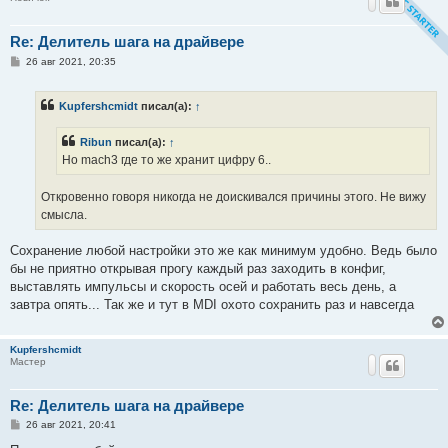
Re: Делитель шага на драйвере
С
26 авг 2021, 20:35
о
о
б
Kupfershcmidt
писал(а):
↑
щ
е
н
Ribun
писал(а):
↑
и
е
Но mach3 где то же хранит цифру 6..
Откровенно говоря никогда не доискивался причины этого. Не вижу
смысла.
Сохранение любой настройки это же как минимум удобно. Ведь было
бы не приятно открывая прогу каждый раз заходить в конфиг,
выставлять импульсы и скорость осей и работать весь день, а
завтра опять... Так же и тут в MDI охото сохранить раз и навсегда
Kupfershcmidt
Мастер
Re: Делитель шага на драйвере
С
26 авг 2021, 20:41
о
о