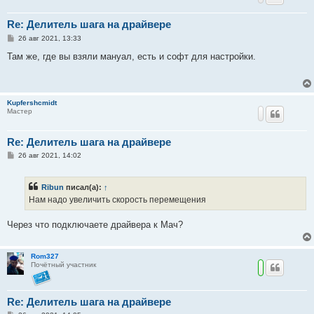
Re: Делитель шага на драйвере
С
26 авг 2021, 13:33
о
о
Там же, где вы взяли мануал, есть и софт для настройки.
б
щ
е
н
и
Kupfershcmidt
е
Мастер
Re: Делитель шага на драйвере
С
26 авг 2021, 14:02
о
о
б
Ribun
писал(а):
↑
щ
е
Нам надо увеличить скорость перемещения
н
и
е
Через что подключаете драйвера к Мач?
Rom327
Почётный участник
Re: Делитель шага на драйвере