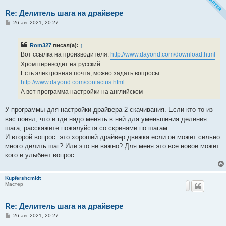
Re: Делитель шага на драйвере
С
26 авг 2021, 20:27
о
о
б
Rom327
писал(а):
↑
щ
е
Вот ссылка на производителя.
http://www.dayond.com/download.html
н
Хром переводит на русский...
и
е
Есть электронная почта, можно задать вопросы.
http://www.dayond.com/contactus.html
А вот программа настройки на английском
У программы для настройки драйвера 2 скачивания. Если кто то из
вас понял, что и где надо менять в ней для уменьшения деления
шага, расскажите пожалуйста со скринами по шагам...
И второй вопрос :это хороший драйвер движка если он может сильно
много делить шаг? Или это не важно? Для меня это все новое может
кого и улыбнет вопрос...
Kupfershcmidt
Мастер
Re: Делитель шага на драйвере
С
26 авг 2021, 20:27
о