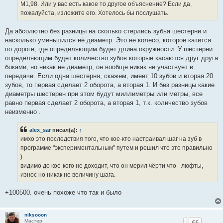
е
М1,98. Или у вас есть какое то другое объяснение? Если да,
пожалуйста, изложите его. Хотелось бы послушать.
Да абсолютно без разницы на сколько стерлись зубья шестерни и
насколько уменьшился её диаметр. Это не колесо, которое катится
по дороге, где определяющим будет длина окружности. У шестерни
определяющим будет количество зубов которые касаются друг друга
боками, но никак не диаметр, он вообще никак не участвует в
передаче. Если одна шестерня, скажем, имеет 10 зубов и вторая 20
зубов, то первая сделает 2 оборота, а вторая 1. И без разницы какие
диаметры шестерен при этом будут миллиметры или метры, все
равно первая сделает 2 оборота, а вторая 1, т.к. количество зубов
неизменно .
alex_sar
писал(а):
↑
имхо это последствия того, что кое-кто настраивал шаг на зуб в
программе "экспериментальным" путем и решил что это правильно
)
видимо до кое-кого не доходит, что он мерил чёрти что - люфты,
износ но никак не величину шага.
+100500. очень похоже что так и было
niksooon
Мастер