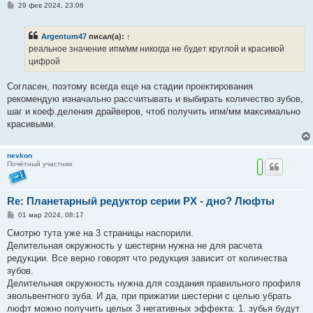
С
29 фев 2024, 23:06
о
о
б
Argentum47
писал(а):
↑
щ
е
реальное значение ипм/мм никогда не будет круглой и красивой
н
цифрой
и
е
Согласен, поэтому всегда еще на стадии проектирования
рекомендую изначально рассчитывать и выбирать количество зубов,
шаг и коеф.деления драйверов, чтоб получить ипм/мм максимально
красивыми.
nevkon
Почётный участник
Re: Планетарный редуктор серии PX - дно? Люфты
С
01 мар 2024, 08:17
о
о
Смотрю тута уже на 3 страницы наспорили.
б
Делительная окружность у шестерни нужна не для расчета
щ
е
редукции. Все верно говорят что редукция зависит от количества
н
зубов.
и
е
Делительная окружность нужна для создания правильного профиля
эвольвентного зуба. И да, при прижатии шестерни с целью убрать
люфт можно получить целых 3 негативных эффекта: 1. зубья будут