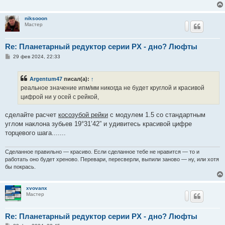
niksooon
Мастер
Re: Планетарный редуктор серии PX - дно? Люфты
С
29 фев 2024, 22:33
о
о
б
Argentum47
писал(а):
↑
щ
е
реальное значение ипм/мм никогда не будет круглой и красивой
н
цифрой ни у осей с рейкой,
и
е
сделайте расчет
косозубой рейки
с модулем 1.5 со стандартным
углом наклона зубьев 19°31’42” и удивитесь красивой цифре
торцевого шага.......
Сделанное правильно — красиво. Если сделанное тебе не нравится — то и
работать оно будет хреново. Перевари, пересверли, выпили заново — ну, или хотя
бы покрась.
xvovanx
Мастер
Re: Планетарный редуктор серии PX - дно? Люфты