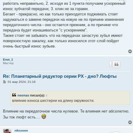
работать неправильно, 2. исходя из 1 пункта получаем ускоренный
износ зубчатой передачи, 3. клин не за горами.
Бегает - прекрасно, но как только приходится поджимать стоит
задуматься о замене передачи на новую не по причине изменения
передаточного числа - оно остается прежним, а по причине что
передача будет изнашиваться "с ускорением".
Также стоит не забывать что на передачах зачастую зубья имеют
поверхностную закалку, как только износился этот слой пойдет
очень быстрый износ зубьев.
Enot_1
Мастер
Re: Планетарный редуктор серии PX - дно? Люфты
С
01 мар 2024, 21:16
о
о
б
neonas
писал(а):
↑
щ
е
влияние износа шестерни на длину окружности.
н
и
е
Влияние на передаточное числа нулевое. Те влияния нет абсолютно.
Зы ток люфт есть....
niksooon