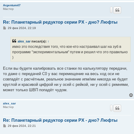
Argentum47
Мастер
Re: Планетарный редуктор серии PX - дно? Люфты
С
29 фев 2024, 22:19
о
о
б
alex_sar
писал(а):
↑
щ
е
имхо это последствия того, что кое-кто настраивал шаг на зуб в
н
программе "экспериментальным" путем и решил что это правильно
и
е
)
Если вы будете калибровать все станки по калькулятору передачи,
то даже с передачей С0 у вас перемещение на весь ход оси не
совпадёт с расчётным, реальное значение ипм/мм никогда не будет
круглой и красивой цифрой ни у осей с рейкой, ни у осей с ремнями,
может только ШВП попадёт чудом.
alex_sar
Мастер
Re: Планетарный редуктор серии PX - дно? Люфты
С
29 фев 2024, 22:21
о
о