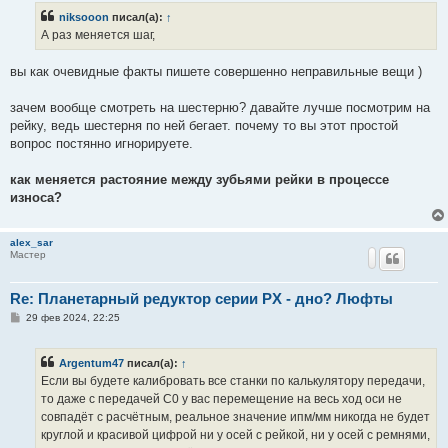
б
niksooon
писал(а):
↑
щ
е
А раз меняется шаг,
н
и
е
вы как очевидные факты пишете совершенно неправильные вещи )
зачем вообще смотреть на шестерню? давайте лучше посмотрим на
рейку, ведь шестерня по ней бегает. почему то вы этот простой
вопрос постянно игнорируете.
как меняется растояние между зубьями рейки в процессе
износа?
alex_sar
Мастер
Re: Планетарный редуктор серии PX - дно? Люфты
С
29 фев 2024, 22:25
о
о
б
Argentum47
писал(а):
↑
щ
е
Если вы будете калибровать все станки по калькулятору передачи,
н
то даже с передачей С0 у вас перемещение на весь ход оси не
и
е
совпадёт с расчётным, реальное значение ипм/мм никогда не будет
круглой и красивой цифрой ни у осей с рейкой, ни у осей с ремнями,