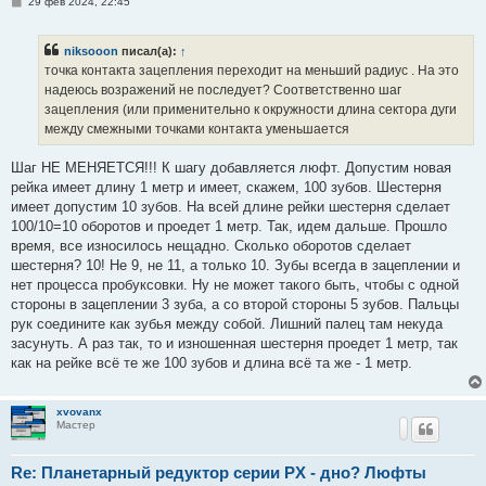
С
29 фев 2024, 22:45
о
о
б
niksooon
писал(а):
↑
щ
е
точка контакта зацепления переходит на меньший радиус . На это
н
надеюсь возражений не последует? Соответственно шаг
и
е
зацепления (или применительно к окружности длина сектора дуги
между смежными точками контакта уменьшается
Шаг НЕ МЕНЯЕТСЯ!!! К шагу добавляется люфт. Допустим новая
рейка имеет длину 1 метр и имеет, скажем, 100 зубов. Шестерня
имеет допустим 10 зубов. На всей длине рейки шестерня сделает
100/10=10 оборотов и проедет 1 метр. Так, идем дальше. Прошло
время, все износилось нещадно. Сколько оборотов сделает
шестерня? 10! Не 9, не 11, а только 10. Зубы всегда в зацеплении и
нет процесса пробуксовки. Ну не может такого быть, чтобы с одной
стороны в зацеплении 3 зуба, а со второй стороны 5 зубов. Пальцы
рук соедините как зубья между собой. Лишний палец там некуда
засунуть. А раз так, то и изношенная шестерня проедет 1 метр, так
как на рейке всё те же 100 зубов и длина всё та же - 1 метр.
xvovanx
Мастер
Re: Планетарный редуктор серии PX - дно? Люфты