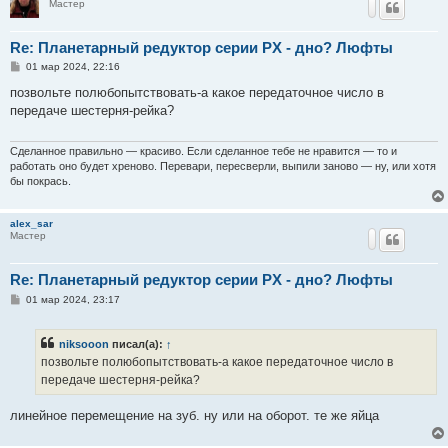
Мастер
Re: Планетарный редуктор серии PX - дно? Люфты
С
01 мар 2024, 22:16
о
о
позвольте полюбопытствовать-а какое передаточное число в
б
передаче шестерня-рейка?
щ
е
н
и
Сделанное правильно — красиво. Если сделанное тебе не нравится — то и
е
работать оно будет хреново. Перевари, пересверли, выпили заново — ну, или хотя
бы покрась.
alex_sar
Мастер
Re: Планетарный редуктор серии PX - дно? Люфты
С
01 мар 2024, 23:17
о
о
б
niksooon
писал(а):
↑
щ
е
позвольте полюбопытствовать-а какое передаточное число в
н
передаче шестерня-рейка?
и
е
линейное перемещение на зуб. ну или на оборот. те же яйца