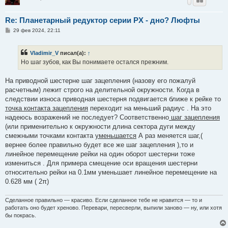
Re: Планетарный редуктор серии PX - дно? Люфты
С
29 фев 2024, 22:11
о
о
б
Vladimir_V
писал(а):
↑
щ
е
Но шаг зубов, как Вы понимаете остался прежним.
н
и
е
На приводной шестерне шаг зацепления (назову его пожалуй
расчетным) лежит строго на делительной окружности. Когда в
следствии износа приводная шестерня подвигается ближе к рейке то
точка контакта зацепления
переходит на меньший радиус . На это
надеюсь возражений не последует? Соответственно
шаг зацепления
(или применительно к окружности длина сектора дуги между
смежными точками контакта
уменьшается
А раз меняется шаг,(
вернее более правильно будет все же шаг зацепления ),то и
линейное перемещение рейки на один оборот шестерни тоже
измениться . Для примера смещение оси вращения шестерни
относительно рейки на 0.1мм уменьшает линейное перемещение на
0.628 мм ( 2π)
Сделанное правильно — красиво. Если сделанное тебе не нравится — то и
работать оно будет хреново. Перевари, пересверли, выпили заново — ну, или хотя
бы покрась.