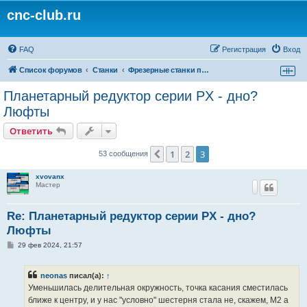
cnc-club.ru
FAQ
Регистрация
Вход
Список форумов
Станки
Фрезерные станки по дереву и пластикам, гравировальные станки, роутеры
Планетарный редуктор серии PX - дно?
Люфты
Ответить
1
2
3
Пред.
53 сообщения
xvovanx
Мастер
Re: Планетарный редуктор серии PX - дно?
Люфты
С
29 фев 2024, 21:57
о
о
б
neonas
писал(а):
↑
щ
е
Уменьшилась делительная окружность, точка касания сместилась
н
ближе к центру, и у нас "условно" шестерня стала не, скажем, М2 а
и