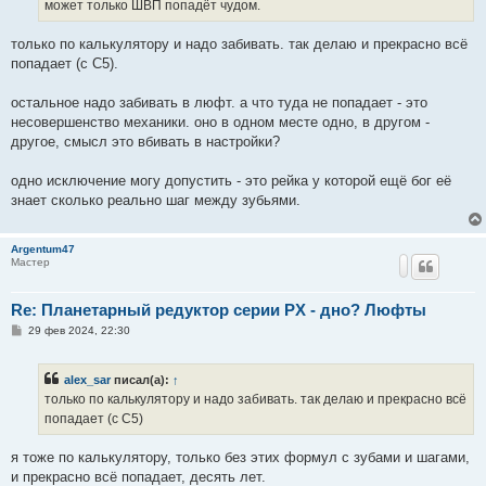
может только ШВП попадёт чудом.
только по калькулятору и надо забивать. так делаю и прекрасно всё
попадает (с C5).
остальное надо забивать в люфт. а что туда не попадает - это
несовершенство механики. оно в одном месте одно, в другом -
другое, смысл это вбивать в настройки?
одно исключение могу допустить - это рейка у которой ещё бог её
знает сколько реально шаг между зубьями.
Argentum47
Мастер
Re: Планетарный редуктор серии PX - дно? Люфты
С
29 фев 2024, 22:30
о
о
б
alex_sar
писал(а):
↑
щ
е
только по калькулятору и надо забивать. так делаю и прекрасно всё
н
попадает (с C5)
и
е
я тоже по калькулятору, только без этих формул с зубами и шагами,
и прекрасно всё попадает, десять лет.