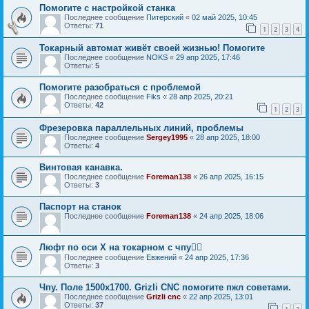
Помогите с настройкой станка
Последнее сообщение
Питерский
«
02 май 2025, 10:45
Ответы:
71
1
2
3
4
Токарный автомат живёт своей жизнью! Помогите
Последнее сообщение
NOKS
«
29 апр 2025, 17:46
Ответы:
5
Помогите разобраться с проблемой
Последнее сообщение
Fiks
«
28 апр 2025, 20:21
Ответы:
42
1
2
3
Фрезеровка параллельных линий, проблемы
Последнее сообщение
Sergey1995
«
28 апр 2025, 18:00
Ответы:
4
Винтовая канавка.
Последнее сообщение
Foreman138
«
26 апр 2025, 16:15
Ответы:
3
Паспорт на станок
Последнее сообщение
Foreman138
«
24 апр 2025, 18:06
Люфт по оси X на токарном с чпу🤦‍♂️
Последнее сообщение
Евжений
«
24 апр 2025, 17:36
Ответы:
3
Чпу. Поле 1500х1700. Grizli CNC помогите пжл советами.
Последнее сообщение
Grizli cnc
«
22 апр 2025, 13:01
Ответы:
37