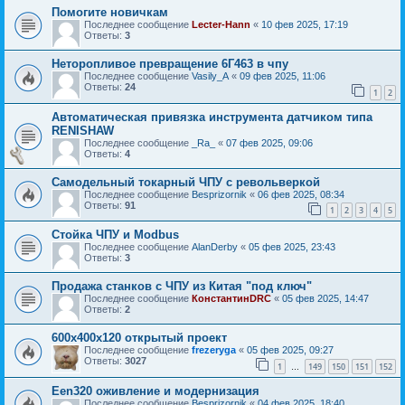
Помогите новичкам
Последнее сообщение
Lecter-Hann
«
10 фев 2025, 17:19
Ответы:
3
Неторопливое превращение 6Г463 в чпу
Последнее сообщение
Vasily_A
«
09 фев 2025, 11:06
Ответы:
24
1
2
Автоматическая привязка инструмента датчиком типа
RENISHAW
Последнее сообщение
_Ra_
«
07 фев 2025, 09:06
Ответы:
4
Самодельный токарный ЧПУ с револьверкой
Последнее сообщение
Besprizornik
«
06 фев 2025, 08:34
Ответы:
91
1
2
3
4
5
Стойка ЧПУ и Modbus
Последнее сообщение
AlanDerby
«
05 фев 2025, 23:43
Ответы:
3
Продажа станков с ЧПУ из Китая "под ключ"
Последнее сообщение
КонстантинDRC
«
05 фев 2025, 14:47
Ответы:
2
600х400х120 открытый проект
Последнее сообщение
frezeryga
«
05 фев 2025, 09:27
Ответы:
3027
1
149
150
151
152
…
Een320 оживление и модернизация
Последнее сообщение
Besprizornik
«
04 фев 2025, 18:40