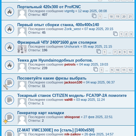
Портальный 420x300 от ProfCNC
Последнее сообщение
vtgmfg
«
12 мар 2025, 08:08
Ответы:
407
1
18
19
20
21
…
Первый опыт сборки станка, 400х400х140
Последнее сообщение
Zorik_west
«
07 мар 2025, 20:15
Ответы:
45
1
2
3
Фрезерный ЧПУ 2400*1600 для столярки
Последнее сообщение
Urshurark
«
05 мар 2025, 21:15
Ответы:
196
1
7
8
9
10
…
Темка для Hyundaiподобных роботов.
Последнее сообщение
petrols
«
04 мар 2025, 19:03
Ответы:
239
1
9
10
11
12
…
Посоветуйте какие фрезы выбрать
Последнее сообщение
jackson100
«
04 мар 2025, 06:37
Ответы:
11
Токарный станок CITIZEN модель- FCA70P-2A помогите
Последнее сообщение
val48
«
03 мар 2025, 11:24
Ответы:
1
Генератор карт наладки
Последнее сообщение
shiogorat
«
27 фев 2025, 22:51
Ответы:
2
[Z-MAT VMC1300E] по [сталь] [1400х650]
Последнее сообщение
nik-zaikov
«
26 фев 2025, 14:57