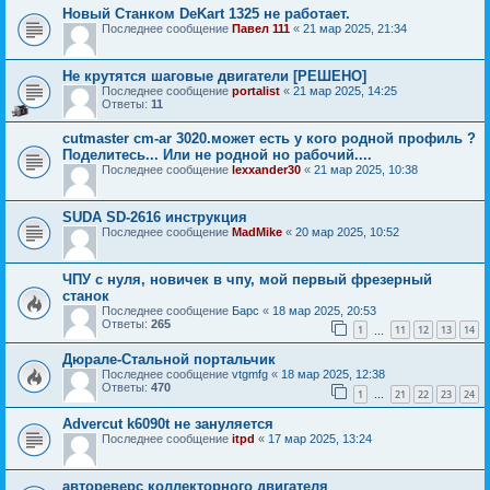
Новый Станком DeKart 1325 не работает.
Последнее сообщение
Павел 111
«
21 мар 2025, 21:34
Не крутятся шаговые двигатели [РЕШЕНО]
Последнее сообщение
portalist
«
21 мар 2025, 14:25
Ответы:
11
cutmaster cm-ar 3020.может есть у кого родной профиль ?
Поделитесь... Или не родной но рабочий....
Последнее сообщение
lexxander30
«
21 мар 2025, 10:38
SUDA SD-2616 инструкция
Последнее сообщение
MadMike
«
20 мар 2025, 10:52
ЧПУ с нуля, новичек в чпу, мой первый фрезерный
станок
Последнее сообщение
Барс
«
18 мар 2025, 20:53
Ответы:
265
1
11
12
13
14
…
Дюрале-Стальной портальчик
Последнее сообщение
vtgmfg
«
18 мар 2025, 12:38
Ответы:
470
1
21
22
23
24
…
Advercut k6090t не зануляется
Последнее сообщение
itpd
«
17 мар 2025, 13:24
автореверс коллекторного двигателя