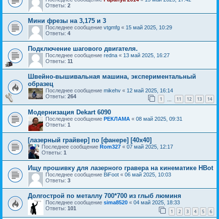
Ответы:
2
Мини фрезы на 3,175 и 3
Последнее сообщение
vtgmfg
«
15 май 2025, 10:29
Ответы:
4
Подключение шагового двигателя.
Последнее сообщение
redna
«
13 май 2025, 16:27
Ответы:
11
Швейно-вышивальная машина, экспериментальный
образец
Последнее сообщение
mikehv
«
12 май 2025, 16:14
Ответы:
264
1
11
12
13
14
…
Модернизация Dekart 6090
Последнее сообщение
РЕКЛАМА
«
08 май 2025, 09:31
Ответы:
1
[лазерный грайвер] по [фанере] [40х40]
Последнее сообщение
Rom327
«
07 май 2025, 12:17
Ответы:
1
Ищу прошивку для лазерного гравера на кинематике HBot
Последнее сообщение
BiFoot
«
06 май 2025, 10:03
Ответы:
3
Долгострой по металлу 700*700 из глыб люминя
Последнее сообщение
sima8520
«
04 май 2025, 18:33
Ответы:
101
1
2
3
4
5
6