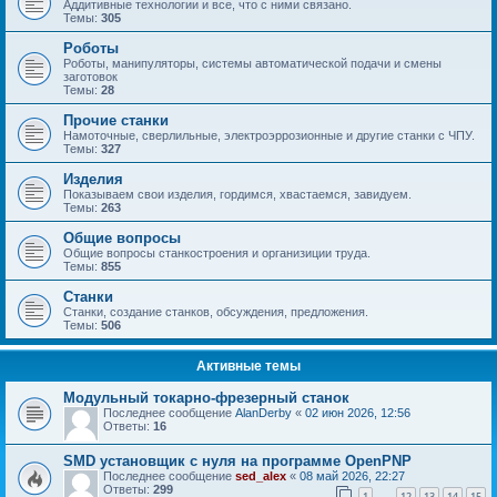
Аддитивные технологии и все, что с ними связано.
Темы:
305
Роботы
Роботы, манипуляторы, системы автоматической подачи и смены
заготовок
Темы:
28
Прочие станки
Намоточные, сверлильные, электроэррозионные и другие станки с ЧПУ.
Темы:
327
Изделия
Показываем свои изделия, гордимся, хвастаемся, завидуем.
Темы:
263
Общие вопросы
Общие вопросы станкостроения и организиции труда.
Темы:
855
Станки
Станки, создание станков, обсуждения, предложения.
Темы:
506
Активные темы
Модульный токарно-фрезерный станок
Последнее сообщение
AlanDerby
«
02 июн 2026, 12:56
Ответы:
16
SMD установщик c нуля на программе OpenPNP
Последнее сообщение
sed_alex
«
08 май 2026, 22:27
Ответы:
299
1
12
13
14
15