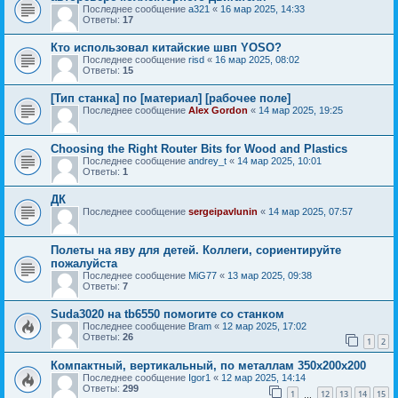
Последнее сообщение
a321
«
16 мар 2025, 14:33
Ответы:
17
Кто использовал китайские швп YOSO?
Последнее сообщение
risd
«
16 мар 2025, 08:02
Ответы:
15
[Тип станка] по [материал] [рабочее поле]
Последнее сообщение
Alex Gordon
«
14 мар 2025, 19:25
Choosing the Right Router Bits for Wood and Plastics
Последнее сообщение
andrey_t
«
14 мар 2025, 10:01
Ответы:
1
ДК
Последнее сообщение
sergeipavlunin
«
14 мар 2025, 07:57
Полеты на яву для детей. Коллеги, сориентируйте
пожалуйста
Последнее сообщение
MiG77
«
13 мар 2025, 09:38
Ответы:
7
Suda3020 на tb6550 помогите со станком
Последнее сообщение
Bram
«
12 мар 2025, 17:02
Ответы:
26
1
2
Компактный, вертикальный, по металлам 350х200х200
Последнее сообщение
Igor1
«
12 мар 2025, 14:14
Ответы:
299
1
12
13
14
15
…