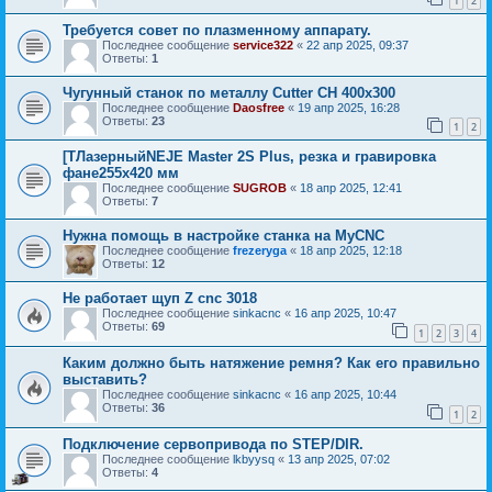
1
2
Требуется совет по плазменному аппарату.
Последнее сообщение
service322
«
22 апр 2025, 09:37
Ответы:
1
Чугунный станок по металлу Cutter CH 400х300
Последнее сообщение
Daosfree
«
19 апр 2025, 16:28
Ответы:
23
1
2
[ТЛазерныйNEJE Master 2S Plus, резка и гравировка
фане255x420 мм
Последнее сообщение
SUGROB
«
18 апр 2025, 12:41
Ответы:
7
Нужна помощь в настройке станка на MyCNC
Последнее сообщение
frezeryga
«
18 апр 2025, 12:18
Ответы:
12
Не работает щуп Z cnc 3018
Последнее сообщение
sinkacnc
«
16 апр 2025, 10:47
Ответы:
69
1
2
3
4
Каким должно быть натяжение ремня? Как его правильно
выставить?
Последнее сообщение
sinkacnc
«
16 апр 2025, 10:44
Ответы:
36
1
2
Подключение сервопривода по STEP/DIR.
Последнее сообщение
lkbyysq
«
13 апр 2025, 07:02
Ответы:
4