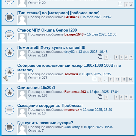
Ответы:
20
1
2
[Тип станка] по [материал] [рабочее поле]
Последнее сообщение
Grisha73
«
15 фев 2025, 23:42
Станок ЧПУ Okuma Genos l200
Последнее сообщение
Lexapo1543
«
15 фев 2025, 12:58
Помогите!!!!Хочу купить станок!!!!!
Последнее сообщение
drey82
«
13 фев 2025, 16:48
Ответы:
121
1
4
5
6
7
…
Собираю оптоволоконный лазер 1300х1300 500Вт по
металлу
Последнее сообщение
soloweu
«
13 фев 2025, 09:35
Ответы:
277
1
11
12
13
14
…
Оживление 16к20т1
Последнее сообщение
Fantomas493
«
12 фев 2025, 17:04
Ответы:
153
1
5
6
7
8
…
Смещение координат. Проблема!
Последнее сообщение
memorex
«
12 фев 2025, 13:20
Ответы:
13
Где купить пазовые сухари?
Последнее сообщение
AlanDerby
«
10 фев 2025, 19:34
Ответы:
7