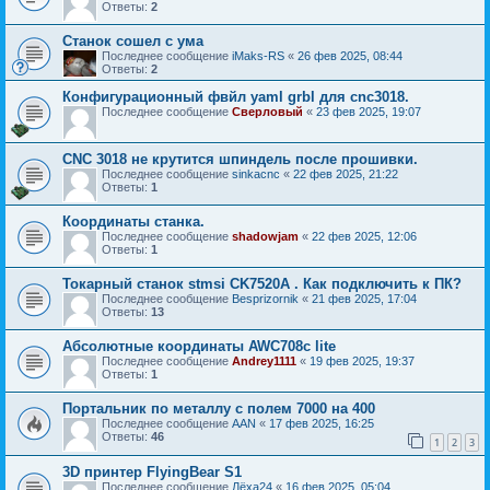
Ответы:
2
Станок сошел с ума
Последнее сообщение
iMaks-RS
«
26 фев 2025, 08:44
Ответы:
2
Конфигурационный фвйл yaml grbl для cnc3018.
Последнее сообщение
Сверловый
«
23 фев 2025, 19:07
CNC 3018 не крутится шпиндель после прошивки.
Последнее сообщение
sinkacnc
«
22 фев 2025, 21:22
Ответы:
1
Координаты станка.
Последнее сообщение
shadowjam
«
22 фев 2025, 12:06
Ответы:
1
Токарный станок stmsi CK7520A . Как подключить к ПК?
Последнее сообщение
Besprizornik
«
21 фев 2025, 17:04
Ответы:
13
Абсолютные координаты AWC708c lite
Последнее сообщение
Andrey1111
«
19 фев 2025, 19:37
Ответы:
1
Портальник по металлу с полем 7000 на 400
Последнее сообщение
AAN
«
17 фев 2025, 16:25
Ответы:
46
1
2
3
3D принтер FlyingBear S1
Последнее сообщение
Лёха24
«
16 фев 2025, 05:04