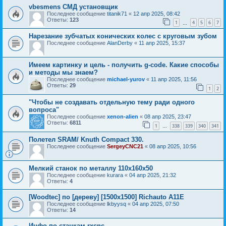
vbesmens СМД установщик
Последнее сообщение
titanik71
«
12 апр 2025, 08:42
Ответы:
123
1
4
5
6
7
…
Нарезание зубчатых конических колес с круговым зубом
Последнее сообщение
AlanDerby
«
11 апр 2025, 15:37
Имеем картинку и цель - получить g-code. Какие способы
и методы мы знаем?
Последнее сообщение
michael-yurov
«
11 апр 2025, 11:56
Ответы:
29
1
2
"Чтобы не создавать отдельную тему ради одного
вопроса"
Последнее сообщение
xenon-alien
«
08 апр 2025, 23:47
Ответы:
6811
1
338
339
340
341
…
Полетел SRAM/ Knuth Compact 330.
Последнее сообщение
SergeyCNC21
«
08 апр 2025, 10:56
Мелкий станок по металлу 110х160х50
Последнее сообщение
kurara
«
04 апр 2025, 21:32
Ответы:
4
[Woodtec] по [дереву] [1500х1500] Richauto A11E
Последнее сообщение
lkbyysq
«
04 апр 2025, 07:50
Ответы:
14
Инфо по станкам rxcnc