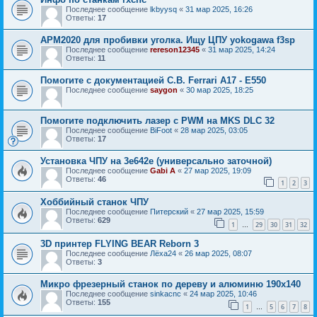
Последнее сообщение
lkbyysq
«
31 мар 2025, 16:26
Ответы:
17
APM2020 для пробивки уголка. Ищу ЦПУ yokogawa f3sp
Последнее сообщение
rereson12345
«
31 мар 2025, 14:24
Ответы:
11
Помогите с документацией C.B. Ferrari A17 - E550
Последнее сообщение
saygon
«
30 мар 2025, 18:25
Помогите подключить лазер с PWM на MKS DLC 32
Последнее сообщение
BiFoot
«
28 мар 2025, 03:05
Ответы:
17
Установка ЧПУ на 3е642е (универсально заточной)
Последнее сообщение
Gabi A
«
27 мар 2025, 19:09
Ответы:
46
1
2
3
Хоббийный станок ЧПУ
Последнее сообщение
Питерский
«
27 мар 2025, 15:59
Ответы:
629
1
29
30
31
32
…
3D принтер FLYING BEAR Reborn 3
Последнее сообщение
Лёха24
«
26 мар 2025, 08:07
Ответы:
3
Микро фрезерный станок по дереву и алюминю 190x140
Последнее сообщение
sinkacnc
«
24 мар 2025, 10:46
Ответы:
155
1
5
6
7
8
…