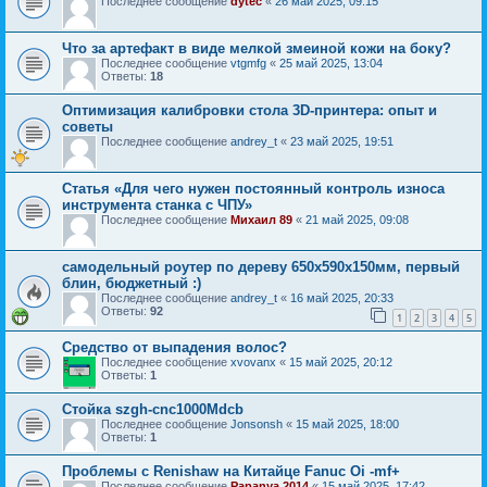
Последнее сообщение
dytec
«
26 май 2025, 09:15
Что за артефакт в виде мелкой змеиной кожи на боку?
Последнее сообщение
vtgmfg
«
25 май 2025, 13:04
Ответы:
18
Оптимизация калибровки стола 3D-принтера: опыт и
советы
Последнее сообщение
andrey_t
«
23 май 2025, 19:51
Статья «Для чего нужен постоянный контроль износа
инструмента станка с ЧПУ»
Последнее сообщение
Михаил 89
«
21 май 2025, 09:08
самодельный роутер по дереву 650х590х150мм, первый
блин, бюджетный :)
Последнее сообщение
andrey_t
«
16 май 2025, 20:33
Ответы:
92
1
2
3
4
5
Средство от выпадения волос?
Последнее сообщение
xvovanx
«
15 май 2025, 20:12
Ответы:
1
Стойка szgh-cnc1000Mdcb
Последнее сообщение
Jonsonsh
«
15 май 2025, 18:00
Ответы:
1
Проблемы с Renishaw на Китайце Fanuc Oi -mf+
Последнее сообщение
Papanya 2014
«
15 май 2025, 17:42