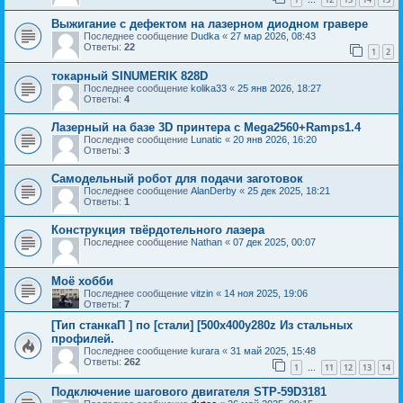
…
Выжигание с дефектом на лазерном диодном гравере
Последнее сообщение
Dudka
«
27 мар 2026, 08:43
Ответы:
22
1
2
токарный SINUMERIK 828D
Последнее сообщение
kolika33
«
25 янв 2026, 18:27
Ответы:
4
Лазерный на базе 3D принтера с Mega2560+Ramps1.4
Последнее сообщение
Lunatic
«
20 янв 2026, 16:20
Ответы:
3
Самодельный робот для подачи заготовок
Последнее сообщение
AlanDerby
«
25 дек 2025, 18:21
Ответы:
1
Конструкция твёрдотельного лазера
Последнее сообщение
Nathan
«
07 дек 2025, 00:07
Моё хобби
Последнее сообщение
vitzin
«
14 ноя 2025, 19:06
Ответы:
7
[Тип станкаП ] по [стали] [500х400у280z Из стальных
профилей.
Последнее сообщение
kurara
«
31 май 2025, 15:48
Ответы:
262
1
11
12
13
14
…
Подключение шагового двигателя STP-59D3181