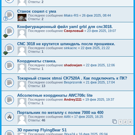
Ответы:
2
Станок сошел с ума
Последнее сообщение
iMaks-RS
«
26 фев 2025, 08:44
Ответы:
2
Конфигурационный фвйл yaml grbl для cnc3018.
Последнее сообщение
Сверловый
«
23 фев 2025, 19:07
CNC 3018 не крутится шпиндель после прошивки.
Последнее сообщение
sinkacnc
«
22 фев 2025, 21:22
Ответы:
1
Координаты станка.
Последнее сообщение
shadowjam
«
22 фев 2025, 12:06
Ответы:
1
Токарный станок stmsi CK7520A . Как подключить к ПК?
Последнее сообщение
Besprizornik
«
21 фев 2025, 17:04
Ответы:
13
Абсолютные координаты AWC708c lite
Последнее сообщение
Andrey1111
«
19 фев 2025, 19:37
Ответы:
1
Портальник по металлу с полем 7000 на 400
Последнее сообщение
AAN
«
17 фев 2025, 16:25
Ответы:
46
1
2
3
3D принтер FlyingBear S1
Последнее сообщение
Лёха24
«
16 фев 2025, 05:04