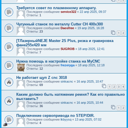
1
2
Требуется совет по плазменному аппарату.
Последнее сообщение
service322
«
22 апр 2025, 09:37
Ответы:
1
Чугунный станок по металлу Cutter CH 400х300
Последнее сообщение
Daosfree
«
19 апр 2025, 16:28
Ответы:
23
1
2
[ТЛазерныйNEJE Master 2S Plus, резка и гравировка
фане255x420 мм
Последнее сообщение
SUGROB
«
18 апр 2025, 12:41
Ответы:
7
Нужна помощь в настройке станка на MyCNC
Последнее сообщение
frezeryga
«
18 апр 2025, 12:18
Ответы:
12
Не работает щуп Z cnc 3018
Последнее сообщение
sinkacnc
«
16 апр 2025, 10:47
Ответы:
69
1
2
3
4
Каким должно быть натяжение ремня? Как его правильно
выставить?
Последнее сообщение
sinkacnc
«
16 апр 2025, 10:44
Ответы:
36
1
2
Подключение сервопривода по STEP/DIR.
Последнее сообщение
lkbyysq
«
13 апр 2025, 07:02
Ответы:
4