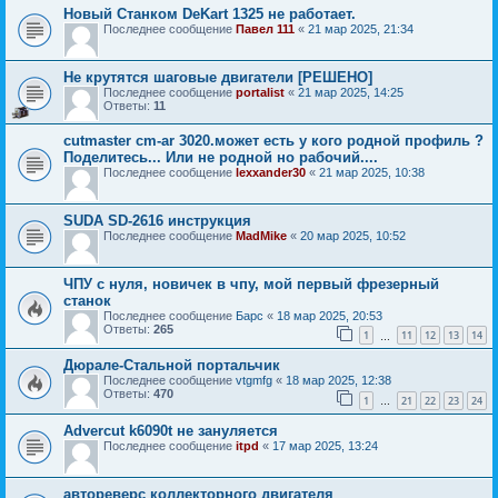
Новый Станком DeKart 1325 не работает.
Последнее сообщение
Павел 111
«
21 мар 2025, 21:34
Не крутятся шаговые двигатели [РЕШЕНО]
Последнее сообщение
portalist
«
21 мар 2025, 14:25
Ответы:
11
cutmaster cm-ar 3020.может есть у кого родной профиль ?
Поделитесь... Или не родной но рабочий....
Последнее сообщение
lexxander30
«
21 мар 2025, 10:38
SUDA SD-2616 инструкция
Последнее сообщение
MadMike
«
20 мар 2025, 10:52
ЧПУ с нуля, новичек в чпу, мой первый фрезерный
станок
Последнее сообщение
Барс
«
18 мар 2025, 20:53
Ответы:
265
1
11
12
13
14
…
Дюрале-Стальной портальчик
Последнее сообщение
vtgmfg
«
18 мар 2025, 12:38
Ответы:
470
1
21
22
23
24
…
Advercut k6090t не зануляется
Последнее сообщение
itpd
«
17 мар 2025, 13:24
автореверс коллекторного двигателя