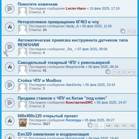
Помогите новичкам
Последнее сообщение
Lecter-Hann
«
10 фев 2025, 17:19
Ответы:
3
Неторопливое превращение 6Г463 в чпу
Последнее сообщение
Vasily_A
«
09 фев 2025, 11:06
Ответы:
24
1
2
Автоматическая привязка инструмента датчиком типа
RENISHAW
Последнее сообщение
_Ra_
«
07 фев 2025, 09:06
Ответы:
4
Самодельный токарный ЧПУ с револьверкой
Последнее сообщение
Besprizornik
«
06 фев 2025, 08:34
Ответы:
91
1
2
3
4
5
Стойка ЧПУ и Modbus
Последнее сообщение
AlanDerby
«
05 фев 2025, 23:43
Ответы:
3
Продажа станков с ЧПУ из Китая "под ключ"
Последнее сообщение
КонстантинDRC
«
05 фев 2025, 14:47
Ответы:
2
600х400х120 открытый проект
Последнее сообщение
frezeryga
«
05 фев 2025, 09:27
Ответы:
3027
1
149
150
151
152
…
Een320 оживление и модернизация
Последнее сообщение
Besprizornik
«
04 фев 2025, 18:40