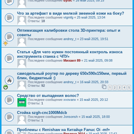
Последнее сообщение
dytec
«
26 май 2025, 09:15
Что за артефакт в виде мелкой змеиной кожи на боку?
Последнее сообщение
vtgmfg
«
25 май 2025, 13:04
Ответы:
18
Оптимизация калибровки стола 3D-принтера: опыт и
советы
Последнее сообщение
andrey_t
«
23 май 2025, 19:51
Статья «Для чего нужен постоянный контроль износа
инструмента станка с ЧПУ»
Последнее сообщение
Михаил 89
«
21 май 2025, 09:08
самодельный роутер по дереву 650х590х150мм, первый
блин, бюджетный :)
Последнее сообщение
andrey_t
«
16 май 2025, 20:33
Ответы:
92
1
2
3
4
5
Средство от выпадения волос?
Последнее сообщение
xvovanx
«
15 май 2025, 20:12
Ответы:
1
Стойка szgh-cnc1000Mdcb
Последнее сообщение
Jonsonsh
«
15 май 2025, 18:00
Ответы:
1
Проблемы с Renishaw на Китайце Fanuc Oi -mf+
Последнее сообщение
Papanya 2014
«
15 май 2025, 17:42