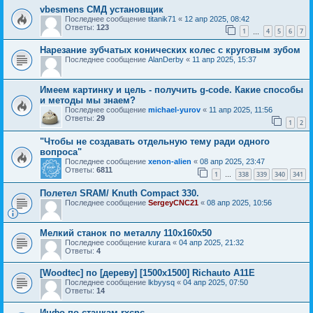
vbesmens СМД установщик
Последнее сообщение
titanik71
«
12 апр 2025, 08:42
Ответы:
123
1
4
5
6
7
…
Нарезание зубчатых конических колес с круговым зубом
Последнее сообщение
AlanDerby
«
11 апр 2025, 15:37
Имеем картинку и цель - получить g-code. Какие способы
и методы мы знаем?
Последнее сообщение
michael-yurov
«
11 апр 2025, 11:56
Ответы:
29
1
2
"Чтобы не создавать отдельную тему ради одного
вопроса"
Последнее сообщение
xenon-alien
«
08 апр 2025, 23:47
Ответы:
6811
1
338
339
340
341
…
Полетел SRAM/ Knuth Compact 330.
Последнее сообщение
SergeyCNC21
«
08 апр 2025, 10:56
Мелкий станок по металлу 110х160х50
Последнее сообщение
kurara
«
04 апр 2025, 21:32
Ответы:
4
[Woodtec] по [дереву] [1500х1500] Richauto A11E
Последнее сообщение
lkbyysq
«
04 апр 2025, 07:50
Ответы:
14
Инфо по станкам rxcnc