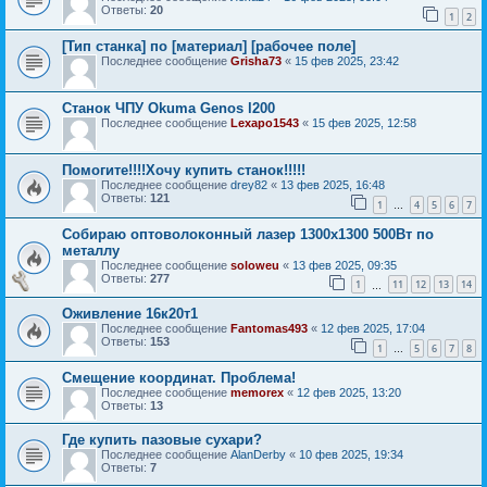
Ответы:
20
1
2
[Тип станка] по [материал] [рабочее поле]
Последнее сообщение
Grisha73
«
15 фев 2025, 23:42
Станок ЧПУ Okuma Genos l200
Последнее сообщение
Lexapo1543
«
15 фев 2025, 12:58
Помогите!!!!Хочу купить станок!!!!!
Последнее сообщение
drey82
«
13 фев 2025, 16:48
Ответы:
121
1
4
5
6
7
…
Собираю оптоволоконный лазер 1300х1300 500Вт по
металлу
Последнее сообщение
soloweu
«
13 фев 2025, 09:35
Ответы:
277
1
11
12
13
14
…
Оживление 16к20т1
Последнее сообщение
Fantomas493
«
12 фев 2025, 17:04
Ответы:
153
1
5
6
7
8
…
Смещение координат. Проблема!
Последнее сообщение
memorex
«
12 фев 2025, 13:20
Ответы:
13
Где купить пазовые сухари?
Последнее сообщение
AlanDerby
«
10 фев 2025, 19:34
Ответы:
7