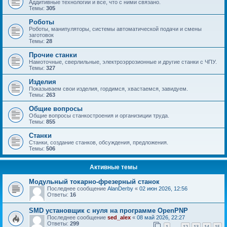
Аддитивные технологии и все, что с ними связано.
Темы:
305
Роботы
Роботы, манипуляторы, системы автоматической подачи и смены
заготовок
Темы:
28
Прочие станки
Намоточные, сверлильные, электроэррозионные и другие станки с ЧПУ.
Темы:
327
Изделия
Показываем свои изделия, гордимся, хвастаемся, завидуем.
Темы:
263
Общие вопросы
Общие вопросы станкостроения и организиции труда.
Темы:
855
Станки
Станки, создание станков, обсуждения, предложения.
Темы:
506
Активные темы
Модульный токарно-фрезерный станок
Последнее сообщение
AlanDerby
«
02 июн 2026, 12:56
Ответы:
16
SMD установщик c нуля на программе OpenPNP
Последнее сообщение
sed_alex
«
08 май 2026, 22:27
Ответы:
299
1
12
13
14
15