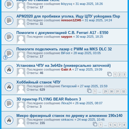
Последнее сообщение
lkbyysq
«
31 мар 2025, 16:26
Ответы:
17
APM2020 для пробивки уголка. Ищу ЦПУ yokogawa f3sp
Последнее сообщение
rereson12345
«
31 мар 2025, 14:24
Ответы:
11
Помогите с документацией C.B. Ferrari A17 - E550
Последнее сообщение
saygon
«
30 мар 2025, 18:25
Помогите подключить лазер с PWM на MKS DLC 32
Последнее сообщение
BiFoot
«
28 мар 2025, 03:05
Ответы:
17
Установка ЧПУ на 3е642е (универсально заточной)
Последнее сообщение
Gabi A
«
27 мар 2025, 19:09
Ответы:
46
1
2
3
Хоббийный станок ЧПУ
Последнее сообщение
Питерский
«
27 мар 2025, 15:59
Ответы:
629
1
29
30
31
32
…
3D принтер FLYING BEAR Reborn 3
Последнее сообщение
Лёха24
«
26 мар 2025, 08:07
Ответы:
3
Микро фрезерный станок по дереву и алюминю 190x140
Последнее сообщение
sinkacnc
«
24 мар 2025, 10:46
Ответы:
155
1
5
6
7
8
…