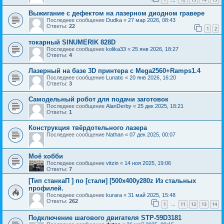
…
Выжигание с дефектом на лазерном диодном гравере
Последнее сообщение
Dudka
«
27 мар 2026, 08:43
Ответы:
22
1
2
токарный SINUMERIK 828D
Последнее сообщение
kolika33
«
25 янв 2026, 18:27
Ответы:
4
Лазерный на базе 3D принтера с Mega2560+Ramps1.4
Последнее сообщение
Lunatic
«
20 янв 2026, 16:20
Ответы:
3
Самодельный робот для подачи заготовок
Последнее сообщение
AlanDerby
«
25 дек 2025, 18:21
Ответы:
1
Конструкция твёрдотельного лазера
Последнее сообщение
Nathan
«
07 дек 2025, 00:07
Моё хобби
Последнее сообщение
vitzin
«
14 ноя 2025, 19:06
Ответы:
7
[Тип станкаП ] по [стали] [500х400у280z Из стальных
профилей.
Последнее сообщение
kurara
«
31 май 2025, 15:48
Ответы:
262
1
11
12
13
14
…
Подключение шагового двигателя STP-59D3181