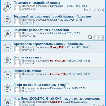
Помогите с настройкой станка
Последнее сообщение
Питерский
«
02 май 2025, 10:45
Ответы:
71
1
2
3
4
Токарный автомат живёт своей жизнью! Помогите
Последнее сообщение
NOKS
«
29 апр 2025, 17:46
Ответы:
5
Помогите разобраться с проблемой
Последнее сообщение
Fiks
«
28 апр 2025, 20:21
Ответы:
42
1
2
3
Фрезеровка параллельных линий, проблемы
Последнее сообщение
Sergey1995
«
28 апр 2025, 18:00
Ответы:
4
Винтовая канавка.
Последнее сообщение
Foreman138
«
26 апр 2025, 16:15
Ответы:
3
Паспорт на станок
Последнее сообщение
Foreman138
«
24 апр 2025, 18:06
Люфт по оси X на токарном с чпу🤦‍♂️
Последнее сообщение
Евжений
«
24 апр 2025, 17:36
Ответы:
3
Чпу. Поле 1500х1700. Grizli CNC помогите пжл советами.
Последнее сообщение
Grizli cnc
«
22 апр 2025, 13:01
Ответы:
37