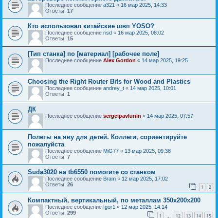
Последнее сообщение
a321
«
16 мар 2025, 14:33
Ответы:
17
Кто использовал китайские швп YOSO?
Последнее сообщение
risd
«
16 мар 2025, 08:02
Ответы:
15
[Тип станка] по [материал] [рабочее поле]
Последнее сообщение
Alex Gordon
«
14 мар 2025, 19:25
Choosing the Right Router Bits for Wood and Plastics
Последнее сообщение
andrey_t
«
14 мар 2025, 10:01
Ответы:
1
ДК
Последнее сообщение
sergeipavlunin
«
14 мар 2025, 07:57
Полеты на яву для детей. Коллеги, сориентируйте
пожалуйста
Последнее сообщение
MiG77
«
13 мар 2025, 09:38
Ответы:
7
Suda3020 на tb6550 помогите со станком
Последнее сообщение
Bram
«
12 мар 2025, 17:02
Ответы:
26
1
2
Компактный, вертикальный, по металлам 350х200х200
Последнее сообщение
Igor1
«
12 мар 2025, 14:14
Ответы:
299
1
12
13
14
15
…