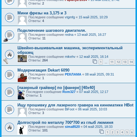
Ответы:
2
Мини фрезы на 3,175 и 3
Последнее сообщение
vtgmfg
«
15 май 2025, 10:29
Ответы:
4
Подключение шагового двигателя.
Последнее сообщение
redna
«
13 май 2025, 16:27
Ответы:
11
Швейно-вышивальная машина, экспериментальный
образец
Последнее сообщение
mikehv
«
12 май 2025, 16:14
Ответы:
264
1
11
12
13
14
…
Модернизация Dekart 6090
Последнее сообщение
РЕКЛАМА
«
08 май 2025, 09:31
Ответы:
1
[лазерный грайвер] по [фанере] [40х40]
Последнее сообщение
Rom327
«
07 май 2025, 12:17
Ответы:
1
Ищу прошивку для лазерного гравера на кинематике HBot
Последнее сообщение
BiFoot
«
06 май 2025, 10:03
Ответы:
3
Долгострой по металлу 700*700 из глыб люминя
Последнее сообщение
sima8520
«
04 май 2025, 18:33
Ответы:
101
1
2
3
4
5
6