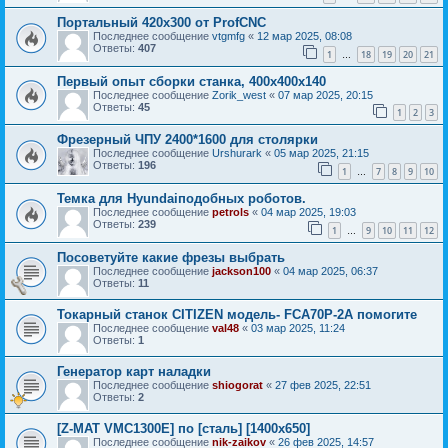
Портальный 420x300 от ProfCNC
Последнее сообщение
vtgmfg
«
12 мар 2025, 08:08
Ответы:
407
1
18
19
20
21
…
Первый опыт сборки станка, 400х400х140
Последнее сообщение
Zorik_west
«
07 мар 2025, 20:15
Ответы:
45
1
2
3
Фрезерный ЧПУ 2400*1600 для столярки
Последнее сообщение
Urshurark
«
05 мар 2025, 21:15
Ответы:
196
1
7
8
9
10
…
Темка для Hyundaiподобных роботов.
Последнее сообщение
petrols
«
04 мар 2025, 19:03
Ответы:
239
1
9
10
11
12
…
Посоветуйте какие фрезы выбрать
Последнее сообщение
jackson100
«
04 мар 2025, 06:37
Ответы:
11
Токарный станок CITIZEN модель- FCA70P-2A помогите
Последнее сообщение
val48
«
03 мар 2025, 11:24
Ответы:
1
Генератор карт наладки
Последнее сообщение
shiogorat
«
27 фев 2025, 22:51
Ответы:
2
[Z-MAT VMC1300E] по [сталь] [1400х650]
Последнее сообщение
nik-zaikov
«
26 фев 2025, 14:57