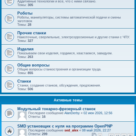
Аддитивные технологии и все, что с ними связано.
Темы:
305
Роботы
Роботы, манипуляторы, системы автоматической подачи и смены
заготовок
Темы:
28
Прочие станки
Намоточные, сверлильные, электроэррозионные и другие станки с ЧПУ.
Темы:
327
Изделия
Показываем свои изделия, гордимся, хвастаемся, завидуем.
Темы:
263
Общие вопросы
Общие вопросы станкостроения и организиции труда.
Темы:
855
Станки
Станки, создание станков, обсуждения, предложения.
Темы:
506
Активные темы
Модульный токарно-фрезерный станок
Последнее сообщение
AlanDerby
«
02 июн 2026, 12:56
Ответы:
16
SMD установщик c нуля на программе OpenPNP
Последнее сообщение
sed_alex
«
08 май 2026, 22:27
Ответы:
299
1
12
13
14
15