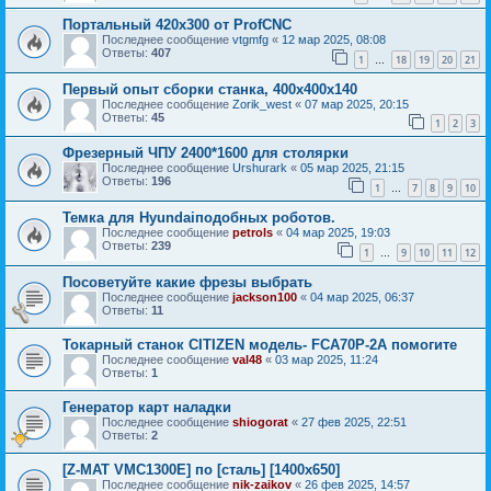
Портальный 420x300 от ProfCNC
Последнее сообщение
vtgmfg
«
12 мар 2025, 08:08
Ответы:
407
1
18
19
20
21
…
Первый опыт сборки станка, 400х400х140
Последнее сообщение
Zorik_west
«
07 мар 2025, 20:15
Ответы:
45
1
2
3
Фрезерный ЧПУ 2400*1600 для столярки
Последнее сообщение
Urshurark
«
05 мар 2025, 21:15
Ответы:
196
1
7
8
9
10
…
Темка для Hyundaiподобных роботов.
Последнее сообщение
petrols
«
04 мар 2025, 19:03
Ответы:
239
1
9
10
11
12
…
Посоветуйте какие фрезы выбрать
Последнее сообщение
jackson100
«
04 мар 2025, 06:37
Ответы:
11
Токарный станок CITIZEN модель- FCA70P-2A помогите
Последнее сообщение
val48
«
03 мар 2025, 11:24
Ответы:
1
Генератор карт наладки
Последнее сообщение
shiogorat
«
27 фев 2025, 22:51
Ответы:
2
[Z-MAT VMC1300E] по [сталь] [1400х650]
Последнее сообщение
nik-zaikov
«
26 фев 2025, 14:57