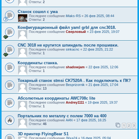
Ответы:
2
Станок сошел с ума
Последнее сообщение
iMaks-RS
«
26 фев 2025, 08:44
Ответы:
2
Конфигурационный фвйл yaml grbl для cnc3018.
Последнее сообщение
Сверловый
«
23 фев 2025, 19:07
CNC 3018 не крутится шпиндель после прошивки.
Последнее сообщение
sinkacnc
«
22 фев 2025, 21:22
Ответы:
1
Координаты станка.
Последнее сообщение
shadowjam
«
22 фев 2025, 12:06
Ответы:
1
Токарный станок stmsi CK7520A . Как подключить к ПК?
Последнее сообщение
Besprizornik
«
21 фев 2025, 17:04
Ответы:
13
Абсолютные координаты AWC708c lite
Последнее сообщение
Andrey1111
«
19 фев 2025, 19:37
Ответы:
1
Портальник по металлу с полем 7000 на 400
Последнее сообщение
AAN
«
17 фев 2025, 16:25
Ответы:
46
1
2
3
3D принтер FlyingBear S1
Последнее сообщение
Лёха24
«
16 фев 2025, 05:04