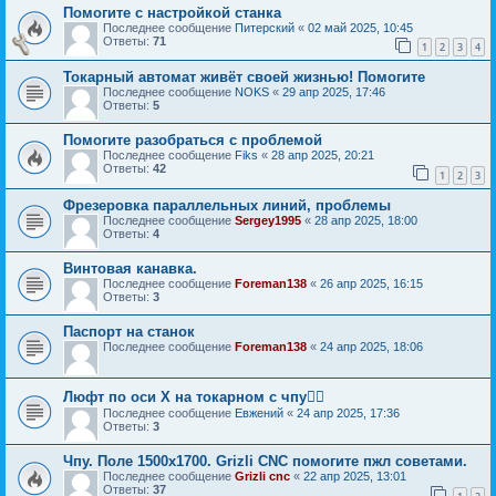
Помогите с настройкой станка
Последнее сообщение
Питерский
«
02 май 2025, 10:45
Ответы:
71
1
2
3
4
Токарный автомат живёт своей жизнью! Помогите
Последнее сообщение
NOKS
«
29 апр 2025, 17:46
Ответы:
5
Помогите разобраться с проблемой
Последнее сообщение
Fiks
«
28 апр 2025, 20:21
Ответы:
42
1
2
3
Фрезеровка параллельных линий, проблемы
Последнее сообщение
Sergey1995
«
28 апр 2025, 18:00
Ответы:
4
Винтовая канавка.
Последнее сообщение
Foreman138
«
26 апр 2025, 16:15
Ответы:
3
Паспорт на станок
Последнее сообщение
Foreman138
«
24 апр 2025, 18:06
Люфт по оси X на токарном с чпу🤦‍♂️
Последнее сообщение
Евжений
«
24 апр 2025, 17:36
Ответы:
3
Чпу. Поле 1500х1700. Grizli CNC помогите пжл советами.
Последнее сообщение
Grizli cnc
«
22 апр 2025, 13:01
Ответы:
37