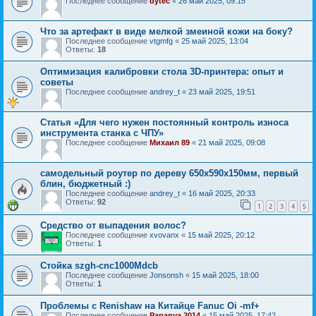
Последнее сообщение
dytec
«
26 май 2025, 09:15
Что за артефакт в виде мелкой змеиной кожи на боку?
Последнее сообщение
vtgmfg
«
25 май 2025, 13:04
Ответы:
18
Оптимизация калибровки стола 3D-принтера: опыт и
советы
Последнее сообщение
andrey_t
«
23 май 2025, 19:51
Статья «Для чего нужен постоянный контроль износа
инструмента станка с ЧПУ»
Последнее сообщение
Михаил 89
«
21 май 2025, 09:08
самодельный роутер по дереву 650х590х150мм, первый
блин, бюджетный :)
Последнее сообщение
andrey_t
«
16 май 2025, 20:33
Ответы:
92
1
2
3
4
5
Средство от выпадения волос?
Последнее сообщение
xvovanx
«
15 май 2025, 20:12
Ответы:
1
Стойка szgh-cnc1000Mdcb
Последнее сообщение
Jonsonsh
«
15 май 2025, 18:00
Ответы:
1
Проблемы с Renishaw на Китайце Fanuc Oi -mf+
Последнее сообщение
Papanya 2014
«
15 май 2025, 17:42