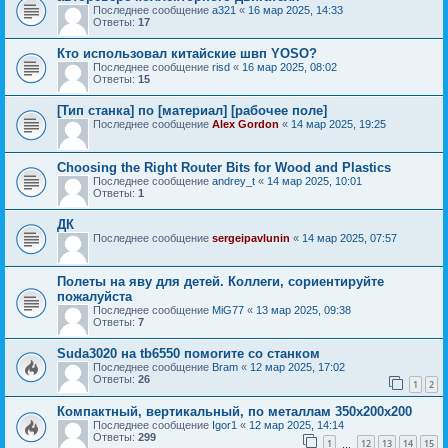
Последнее сообщение
a321
«
16 мар 2025, 14:33
Ответы:
17
Кто использовал китайские швп YOSO?
Последнее сообщение
risd
«
16 мар 2025, 08:02
Ответы:
15
[Тип станка] по [материал] [рабочее поле]
Последнее сообщение
Alex Gordon
«
14 мар 2025, 19:25
Choosing the Right Router Bits for Wood and Plastics
Последнее сообщение
andrey_t
«
14 мар 2025, 10:01
Ответы:
1
ДК
Последнее сообщение
sergeipavlunin
«
14 мар 2025, 07:57
Полеты на яву для детей. Коллеги, сориентируйте
пожалуйста
Последнее сообщение
MiG77
«
13 мар 2025, 09:38
Ответы:
7
Suda3020 на tb6550 помогите со станком
Последнее сообщение
Bram
«
12 мар 2025, 17:02
Ответы:
26
1
2
Компактный, вертикальный, по металлам 350х200х200
Последнее сообщение
Igor1
«
12 мар 2025, 14:14
Ответы:
299
1
12
13
14
15
…