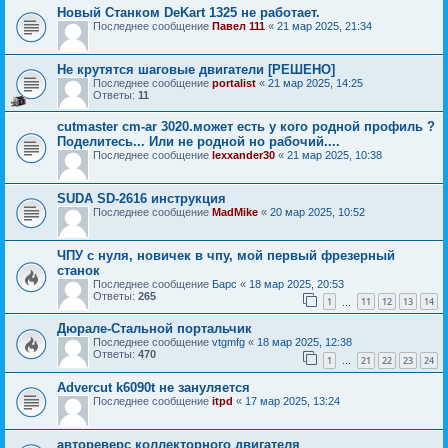
Новый Станком DeKart 1325 не работает.
Последнее сообщение
Павел 111
«
21 мар 2025, 21:34
Не крутятся шаговые двигатели [РЕШЕНО]
Последнее сообщение
portalist
«
21 мар 2025, 14:25
Ответы:
11
cutmaster cm-ar 3020.может есть у кого родной профиль ?
Поделитесь... Или не родной но рабочий....
Последнее сообщение
lexxander30
«
21 мар 2025, 10:38
SUDA SD-2616 инструкция
Последнее сообщение
MadMike
«
20 мар 2025, 10:52
ЧПУ с нуля, новичек в чпу, мой первый фрезерный
станок
Последнее сообщение
Барс
«
18 мар 2025, 20:53
Ответы:
265
1
11
12
13
14
…
Дюрале-Стальной портальчик
Последнее сообщение
vtgmfg
«
18 мар 2025, 12:38
Ответы:
470
1
21
22
23
24
…
Advercut k6090t не зануляется
Последнее сообщение
itpd
«
17 мар 2025, 13:24
автореверс коллекторного двигателя