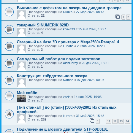
…
Выжигание с дефектом на лазерном диодном гравере
Последнее сообщение
Dudka
«
27 мар 2026, 08:43
Ответы:
22
1
2
токарный SINUMERIK 828D
Последнее сообщение
kolika33
«
25 янв 2026, 18:27
Ответы:
4
Лазерный на базе 3D принтера с Mega2560+Ramps1.4
Последнее сообщение
Lunatic
«
20 янв 2026, 16:20
Ответы:
3
Самодельный робот для подачи заготовок
Последнее сообщение
AlanDerby
«
25 дек 2025, 18:21
Ответы:
1
Конструкция твёрдотельного лазера
Последнее сообщение
Nathan
«
07 дек 2025, 00:07
Моё хобби
Последнее сообщение
vitzin
«
14 ноя 2025, 19:06
Ответы:
7
[Тип станкаП ] по [стали] [500х400у280z Из стальных
профилей.
Последнее сообщение
kurara
«
31 май 2025, 15:48
Ответы:
262
1
11
12
13
14
…
Подключение шагового двигателя STP-59D3181