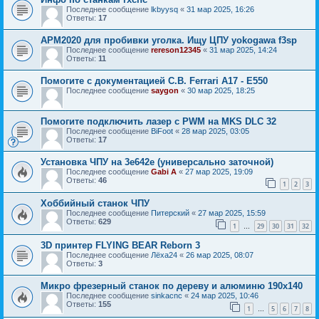
Последнее сообщение
lkbyysq
«
31 мар 2025, 16:26
Ответы:
17
APM2020 для пробивки уголка. Ищу ЦПУ yokogawa f3sp
Последнее сообщение
rereson12345
«
31 мар 2025, 14:24
Ответы:
11
Помогите с документацией C.B. Ferrari A17 - E550
Последнее сообщение
saygon
«
30 мар 2025, 18:25
Помогите подключить лазер с PWM на MKS DLC 32
Последнее сообщение
BiFoot
«
28 мар 2025, 03:05
Ответы:
17
Установка ЧПУ на 3е642е (универсально заточной)
Последнее сообщение
Gabi A
«
27 мар 2025, 19:09
Ответы:
46
1
2
3
Хоббийный станок ЧПУ
Последнее сообщение
Питерский
«
27 мар 2025, 15:59
Ответы:
629
1
29
30
31
32
…
3D принтер FLYING BEAR Reborn 3
Последнее сообщение
Лёха24
«
26 мар 2025, 08:07
Ответы:
3
Микро фрезерный станок по дереву и алюминю 190x140
Последнее сообщение
sinkacnc
«
24 мар 2025, 10:46
Ответы:
155
1
5
6
7
8
…