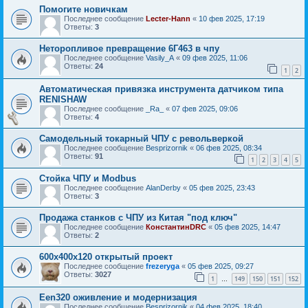
Помогите новичкам
Последнее сообщение
Lecter-Hann
«
10 фев 2025, 17:19
Ответы:
3
Неторопливое превращение 6Г463 в чпу
Последнее сообщение
Vasily_A
«
09 фев 2025, 11:06
Ответы:
24
1
2
Автоматическая привязка инструмента датчиком типа
RENISHAW
Последнее сообщение
_Ra_
«
07 фев 2025, 09:06
Ответы:
4
Самодельный токарный ЧПУ с револьверкой
Последнее сообщение
Besprizornik
«
06 фев 2025, 08:34
Ответы:
91
1
2
3
4
5
Стойка ЧПУ и Modbus
Последнее сообщение
AlanDerby
«
05 фев 2025, 23:43
Ответы:
3
Продажа станков с ЧПУ из Китая "под ключ"
Последнее сообщение
КонстантинDRC
«
05 фев 2025, 14:47
Ответы:
2
600х400х120 открытый проект
Последнее сообщение
frezeryga
«
05 фев 2025, 09:27
Ответы:
3027
1
149
150
151
152
…
Een320 оживление и модернизация
Последнее сообщение
Besprizornik
«
04 фев 2025, 18:40