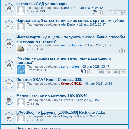
vbesmens СМД установщик
Последнее сообщение
titanik71
«
12 апр 2025, 08:42
Ответы:
123
1
4
5
6
7
…
Нарезание зубчатых конических колес с круговым зубом
Последнее сообщение
AlanDerby
«
11 апр 2025, 15:37
Имеем картинку и цель - получить g-code. Какие способы
и методы мы знаем?
Последнее сообщение
michael-yurov
«
11 апр 2025, 11:56
Ответы:
29
1
2
"Чтобы не создавать отдельную тему ради одного
вопроса"
Последнее сообщение
xenon-alien
«
08 апр 2025, 23:47
Ответы:
6811
1
338
339
340
341
…
Полетел SRAM/ Knuth Compact 330.
Последнее сообщение
SergeyCNC21
«
08 апр 2025, 10:56
Мелкий станок по металлу 110х160х50
Последнее сообщение
kurara
«
04 апр 2025, 21:32
Ответы:
4
[Woodtec] по [дереву] [1500х1500] Richauto A11E
Последнее сообщение
lkbyysq
«
04 апр 2025, 07:50
Ответы:
14
Инфо по станкам rxcnc