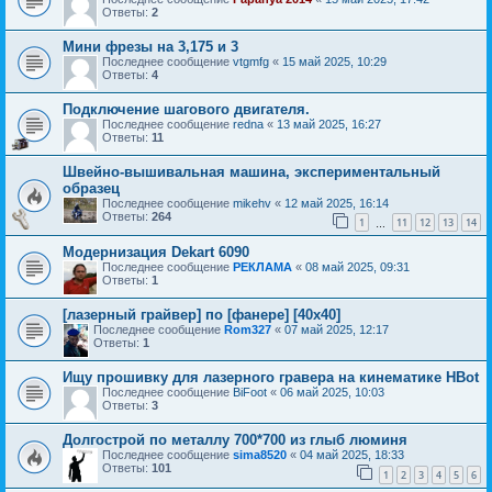
Ответы:
2
Мини фрезы на 3,175 и 3
Последнее сообщение
vtgmfg
«
15 май 2025, 10:29
Ответы:
4
Подключение шагового двигателя.
Последнее сообщение
redna
«
13 май 2025, 16:27
Ответы:
11
Швейно-вышивальная машина, экспериментальный
образец
Последнее сообщение
mikehv
«
12 май 2025, 16:14
Ответы:
264
1
11
12
13
14
…
Модернизация Dekart 6090
Последнее сообщение
РЕКЛАМА
«
08 май 2025, 09:31
Ответы:
1
[лазерный грайвер] по [фанере] [40х40]
Последнее сообщение
Rom327
«
07 май 2025, 12:17
Ответы:
1
Ищу прошивку для лазерного гравера на кинематике HBot
Последнее сообщение
BiFoot
«
06 май 2025, 10:03
Ответы:
3
Долгострой по металлу 700*700 из глыб люминя
Последнее сообщение
sima8520
«
04 май 2025, 18:33
Ответы:
101
1
2
3
4
5
6