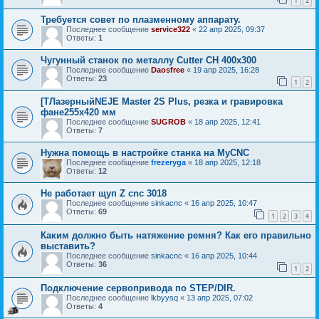
1
2
Требуется совет по плазменному аппарату.
Последнее сообщение
service322
«
22 апр 2025, 09:37
Ответы:
1
Чугунный станок по металлу Cutter CH 400х300
Последнее сообщение
Daosfree
«
19 апр 2025, 16:28
Ответы:
23
1
2
[ТЛазерныйNEJE Master 2S Plus, резка и гравировка
фане255x420 мм
Последнее сообщение
SUGROB
«
18 апр 2025, 12:41
Ответы:
7
Нужна помощь в настройке станка на MyCNC
Последнее сообщение
frezeryga
«
18 апр 2025, 12:18
Ответы:
12
Не работает щуп Z cnc 3018
Последнее сообщение
sinkacnc
«
16 апр 2025, 10:47
Ответы:
69
1
2
3
4
Каким должно быть натяжение ремня? Как его правильно
выставить?
Последнее сообщение
sinkacnc
«
16 апр 2025, 10:44
Ответы:
36
1
2
Подключение сервопривода по STEP/DIR.
Последнее сообщение
lkbyysq
«
13 апр 2025, 07:02
Ответы:
4