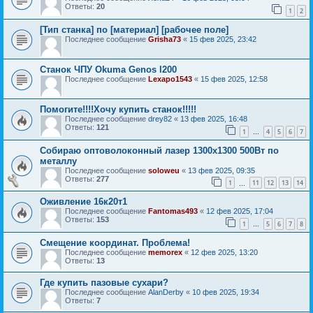
Ответы:
20
1
2
[Тип станка] по [материал] [рабочее поле]
Последнее сообщение
Grisha73
«
15 фев 2025, 23:42
Станок ЧПУ Okuma Genos l200
Последнее сообщение
Lexapo1543
«
15 фев 2025, 12:58
Помогите!!!!Хочу купить станок!!!!!
Последнее сообщение
drey82
«
13 фев 2025, 16:48
Ответы:
121
1
4
5
6
7
…
Собираю оптоволоконный лазер 1300х1300 500Вт по
металлу
Последнее сообщение
soloweu
«
13 фев 2025, 09:35
Ответы:
277
1
11
12
13
14
…
Оживление 16к20т1
Последнее сообщение
Fantomas493
«
12 фев 2025, 17:04
Ответы:
153
1
5
6
7
8
…
Смещение координат. Проблема!
Последнее сообщение
memorex
«
12 фев 2025, 13:20
Ответы:
13
Где купить пазовые сухари?
Последнее сообщение
AlanDerby
«
10 фев 2025, 19:34
Ответы:
7