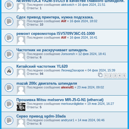
NEW990TDCa +A2M-SVD15 в качестве главного шпинделя.
Последнее сообщение
alekseich
«
16 фев 2024, 21:51
Ответы:
1
Сдох привод принтера, нужна подсказка.
Последнее сообщение
Alif
«
16 фев 2024, 18:02
Ответы:
10
ремонт сервомотора ISV5709V36C-01-1000
Последнее сообщение
Alif
«
16 фев 2024, 16:41
Частотник не раскручивает шпиндель
Последнее сообщение
Jonsonsh
«
12 фев 2024, 18:41
Ответы:
6
Китайский частотник YL620
Последнее сообщение
ЛеонидЗахаров
«
04 фев 2024, 15:39
Ответы:
94
1
2
3
4
5
mazak 200c двигатель шпинделя
Последнее сообщение
alexru81
«
23 янв 2024, 09:02
Прошивка Mitsu melservo MR-J5-G-N1 (ethercat)
Последнее сообщение
merkwurdigliebe
«
19 янв 2024, 16:27
Ответы:
5
Серво привод sgdm-10ada
Последнее сообщение
andrysir1
«
14 янв 2024, 06:46
Ответы:
6