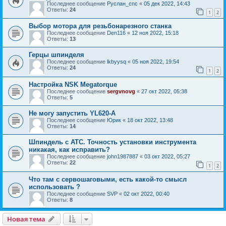
Последнее сообщение
Руслан_cnc
«
05 дек 2022, 14:43
Ответы:
24
1
2
Выбор мотора для резьбонарезного станка
Последнее сообщение
Den116
«
12 ноя 2022, 15:18
Ответы:
13
Герцы шпинделя
Последнее сообщение
lkbyysq
«
05 ноя 2022, 19:54
Ответы:
24
1
2
Настройка NSK Megatorque
Последнее сообщение
sergvnovg
«
27 окт 2022, 05:38
Ответы:
5
Не могу запустить YL620-A
Последнее сообщение
Юрик
«
18 окт 2022, 13:48
Ответы:
14
Шпиндель с ATC. Точность установки инструмента
никакая, как исправить?
Последнее сообщение
john1987887
«
03 окт 2022, 05:27
Ответы:
22
1
2
Что там с сервошаговыми, есть какой-то смысл
использовать ?
Последнее сообщение
SVP
«
02 окт 2022, 00:40
Ответы:
8
Новая тема