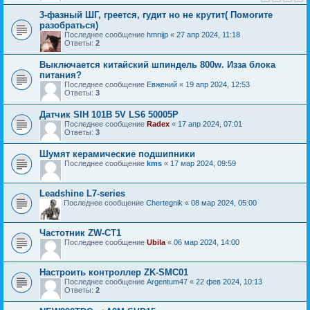
3-фазный ШГ, греется, гудит но не крутит( Помогите
разобраться)
Последнее сообщение
hmnijp
«
27 апр 2024, 11:18
Ответы:
2
Выключается китайский шпиндель 800w. Изза блока
питания?
Последнее сообщение
Евжений
«
19 апр 2024, 12:53
Ответы:
3
Датчик SIH 101B 5V LS6 50005P
Последнее сообщение
Radex
«
17 апр 2024, 07:01
Ответы:
3
Шумят керамические подшипники
Последнее сообщение
kms
«
17 мар 2024, 09:59
Leadshine L7-series
Последнее сообщение
Chertegnik
«
08 мар 2024, 05:00
Частотник ZW-CT1
Последнее сообщение
Ubila
«
06 мар 2024, 14:00
Настроить контроллер ZK-SMC01
Последнее сообщение
Argentum47
«
22 фев 2024, 10:13
Ответы:
2