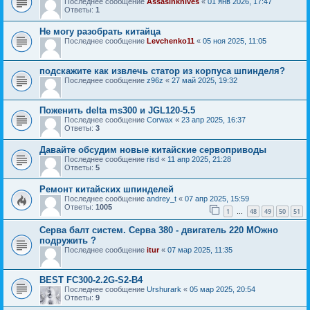
Последнее сообщение
Assasinknives
«
01 янв 2026, 17:47
Ответы:
1
Не могу разобрать китайца
Последнее сообщение
Levchenko11
«
05 ноя 2025, 11:05
подскажите как извлечь статор из корпуса шпинделя?
Последнее сообщение
z96z
«
27 май 2025, 19:32
Поженить delta ms300 и JGL120-5.5
Последнее сообщение
Corwax
«
23 апр 2025, 16:37
Ответы:
3
Давайте обсудим новые китайские сервоприводы
Последнее сообщение
risd
«
11 апр 2025, 21:28
Ответы:
5
Ремонт китайских шпинделей
Последнее сообщение
andrey_t
«
07 апр 2025, 15:59
Ответы:
1005
1
48
49
50
51
…
Серва балт систем. Серва 380 - двигатель 220 МОжно
подружить ?
Последнее сообщение
itur
«
07 мар 2025, 11:35
BEST FC300-2.2G-S2-B4
Последнее сообщение
Urshurark
«
05 мар 2025, 20:54
Ответы:
9