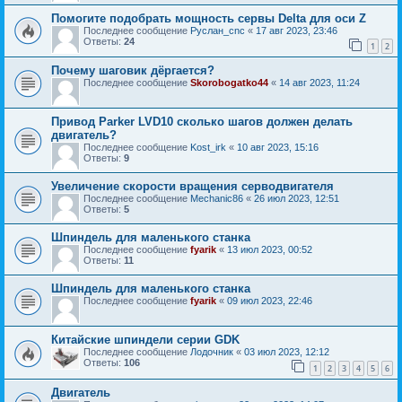
Помогите подобрать мощность сервы Delta для оси Z
Последнее сообщение
Руслан_cnc
«
17 авг 2023, 23:46
Ответы:
24
1
2
Почему шаговик дёргается?
Последнее сообщение
Skorobogatko44
«
14 авг 2023, 11:24
Привод Parker LVD10 сколько шагов должен делать
двигатель?
Последнее сообщение
Kost_irk
«
10 авг 2023, 15:16
Ответы:
9
Увеличение скорости вращения серводвигателя
Последнее сообщение
Mechanic86
«
26 июл 2023, 12:51
Ответы:
5
Шпиндель для маленького станка
Последнее сообщение
fyarik
«
13 июл 2023, 00:52
Ответы:
11
Шпиндель для маленького станка
Последнее сообщение
fyarik
«
09 июл 2023, 22:46
Китайские шпиндели серии GDK
Последнее сообщение
Лодочник
«
03 июл 2023, 12:12
Ответы:
106
1
2
3
4
5
6
Двигатель