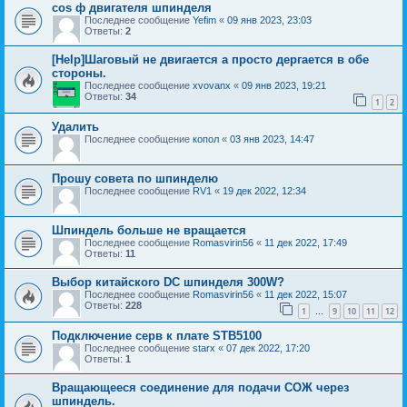
cos ф двигателя шпинделя
Последнее сообщение
Yefim
«
09 янв 2023, 23:03
Ответы:
2
[Help]Шаговый не двигается а просто дергается в обе
стороны.
Последнее сообщение
xvovanx
«
09 янв 2023, 19:21
Ответы:
34
1
2
Удалить
Последнее сообщение
копол
«
03 янв 2023, 14:47
Прошу совета по шпинделю
Последнее сообщение
RV1
«
19 дек 2022, 12:34
Шпиндель больше не вращается
Последнее сообщение
Romasvirin56
«
11 дек 2022, 17:49
Ответы:
11
Выбор китайского DC шпинделя 300W?
Последнее сообщение
Romasvirin56
«
11 дек 2022, 15:07
Ответы:
228
1
9
10
11
12
…
Подключение серв к плате STB5100
Последнее сообщение
starx
«
07 дек 2022, 17:20
Ответы:
1
Вращающееся соединение для подачи СОЖ через
шпиндель.