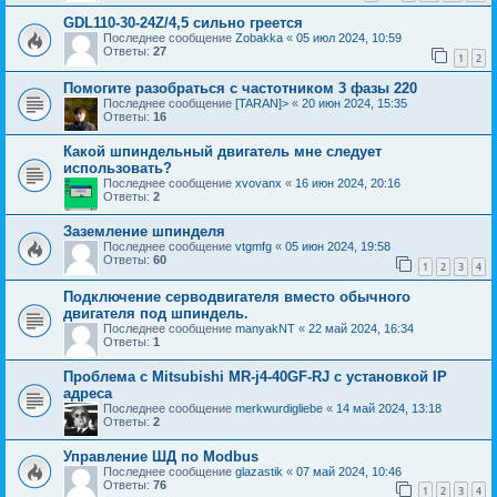
GDL110-30-24Z/4,5 сильно греется
Последнее сообщение
Zobakka
«
05 июл 2024, 10:59
Ответы:
27
1
2
Помогите разобраться с частотником 3 фазы 220
Последнее сообщение
[TARAN]>
«
20 июн 2024, 15:35
Ответы:
16
Какой шпиндельный двигатель мне следует
использовать?
Последнее сообщение
xvovanx
«
16 июн 2024, 20:16
Ответы:
2
Заземление шпинделя
Последнее сообщение
vtgmfg
«
05 июн 2024, 19:58
Ответы:
60
1
2
3
4
Подключение серводвигателя вместо обычного
двигателя под шпиндель.
Последнее сообщение
manyakNT
«
22 май 2024, 16:34
Ответы:
1
Проблема с Mitsubishi MR-j4-40GF-RJ с установкой IP
адреса
Последнее сообщение
merkwurdigliebe
«
14 май 2024, 13:18
Ответы:
2
Управление ШД по Modbus
Последнее сообщение
glazastik
«
07 май 2024, 10:46
Ответы:
76
1
2
3
4