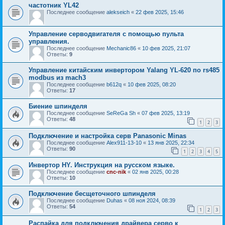
частотник YL42
Последнее сообщение
alekseich
«
22 фев 2025, 15:46
Управление серводвигателя с помощью пульта
управления.
Последнее сообщение
Mechanic86
«
10 фев 2025, 21:07
Ответы:
9
Управление китайским инвертором Yalang YL-620 по rs485
modbus из mach3
Последнее сообщение
b612q
«
10 фев 2025, 08:20
Ответы:
17
Биение шпинделя
Последнее сообщение
SeReGa Sh
«
07 фев 2025, 13:19
Ответы:
48
1
2
3
Подключение и настройка серв Panasonic Minas
Последнее сообщение
Alex911-13-10
«
13 янв 2025, 22:34
Ответы:
90
1
2
3
4
5
Инвертор HY. Инструкция на русском языке.
Последнее сообщение
cnc-nik
«
02 янв 2025, 00:28
Ответы:
10
Подключение бесщеточного шпинделя
Последнее сообщение
Duhas
«
08 ноя 2024, 08:39
Ответы:
54
1
2
3
Распайка для подключения драйвера серво к