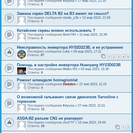
Последнее сообщение
lkbyysq
«
17 мар 2023, 22:15
Ответы:
5
Замена серво DELTA B2 на B3 имеет ли смысл?
Последнее сообщение
steals_y2k
«
13 мар 2023, 21:58
Ответы:
4
Китайские сервы можно использовать ?
Последнее сообщение
Boris794
«
11 мар 2023, 22:49
Ответы:
6
Неисправность инвертора HY02D223B, и ее устранение
Последнее сообщение
Lokk
«
05 мар 2023, 17:11
Ответы:
87
1
2
3
4
5
Помощь в настройке инвертора Huanyang HY03D023B
Последнее сообщение
iMaks-RS
«
03 мар 2023, 15:30
Ответы:
9
Ремонт шпинделя homag/omlat
Последнее сообщение
Dedalos
«
27 янв 2023, 11:15
Ответы:
4
О возможной гальванич связи двигателя Servoline с
тормозом
Последнее сообщение
lkbyysq
«
27 янв 2023, 11:01
Ответы:
12
ASDA-B2 разъем CN1 не реагирует
Последнее сообщение
zkxFTF
«
15 янв 2023, 18:49
Ответы:
25
1
2