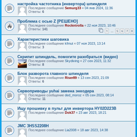
настройка частотника (инвертора) шпинделя
Последнее сообщение
Semurg33
«
04 янв 2024, 11:36
Ответы:
6
Проблема с осью Z [РЕШЕНО]
Последнее сообщение
Rockntrolla
«
22 ноя 2023, 10:46
Ответы:
141
1
5
6
7
8
…
Характеристики шаговика
Последнее сообщение
kfmut
«
07 ноя 2023, 13:14
Ответы:
3
Скрипит шпиндель, помогите разобраться (видео)
Последнее сообщение
Skydiving
«
27 сен 2023, 11:32
Ответы:
8
Блок разворота главного шпинделя
Последнее сообщение
Riser89
«
13 сен 2023, 21:09
Ответы:
6
Сервоприводы yuhai замена энкодера
Последнее сообщение
ded_moroz
«
05 сен 2023, 08:14
Ответы:
11
Ищу прошивку в пульт для инвертора HY02D223B
Последнее сообщение
Dok37
«
23 авг 2023, 18:21
JMC 3HSS2208H
Последнее сообщение
Lia2008
«
18 авг 2023, 14:38