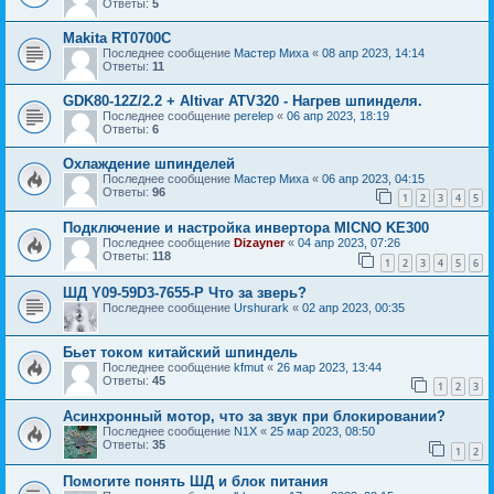
Ответы:
5
Makita RT0700C
Последнее сообщение
Мастер Миха
«
08 апр 2023, 14:14
Ответы:
11
GDK80-12Z/2.2 + Altivar ATV320 - Нагрев шпинделя.
Последнее сообщение
perelep
«
06 апр 2023, 18:19
Ответы:
6
Охлаждение шпинделей
Последнее сообщение
Мастер Миха
«
06 апр 2023, 04:15
Ответы:
96
1
2
3
4
5
Подключение и настройка инвертора MICNO KE300
Последнее сообщение
Dizayner
«
04 апр 2023, 07:26
Ответы:
118
1
2
3
4
5
6
ШД Y09-59D3-7655-P Что за зверь?
Последнее сообщение
Urshurark
«
02 апр 2023, 00:35
Бьет током китайский шпиндель
Последнее сообщение
kfmut
«
26 мар 2023, 13:44
Ответы:
45
1
2
3
Асинхронный мотор, что за звук при блокировании?
Последнее сообщение
N1X
«
25 мар 2023, 08:50
Ответы:
35
1
2
Помогите понять ШД и блок питания