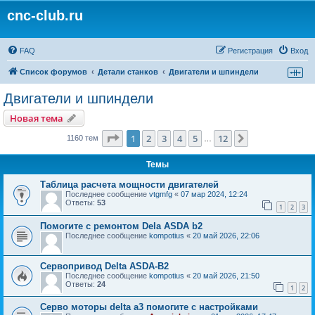
cnc-club.ru
FAQ
Регистрация
Вход
Список форумов
Детали станков
Двигатели и шпиндели
Двигатели и шпиндели
Новая тема
Страница
1
из
12
1
2
3
4
5
12
След.
1160 тем
…
Темы
Таблица расчета мощности двигателей
Последнее сообщение
vtgmfg
«
07 мар 2024, 12:24
Ответы:
53
1
2
3
Помогите с ремонтом Dela ASDA b2
Последнее сообщение
kompotius
«
20 май 2026, 22:06
Сервопривод Delta ASDA-B2
Последнее сообщение
kompotius
«
20 май 2026, 21:50
Ответы:
24
1
2
Серво моторы delta a3 помогите с настройками