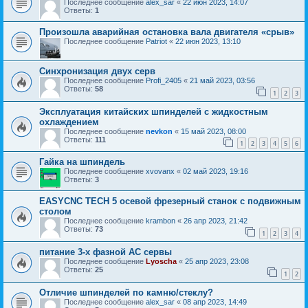
Последнее сообщение
alex_sar
«
22 июн 2023, 14:07
Ответы:
1
Произошла аварийная остановка вала двигателя «срыв»
Последнее сообщение
Patriot
«
22 июн 2023, 13:10
Синхронизация двух серв
Последнее сообщение
Profi_2405
«
21 май 2023, 03:56
Ответы:
58
1
2
3
Эксплуатация китайских шпинделей с жидкостным
охлаждением
Последнее сообщение
nevkon
«
15 май 2023, 08:00
Ответы:
111
1
2
3
4
5
6
Гайка на шпиндель
Последнее сообщение
xvovanx
«
02 май 2023, 19:16
Ответы:
3
EASYCNC TECH 5 осевой фрезерный станок с подвижным
столом
Последнее сообщение
krambon
«
26 апр 2023, 21:42
Ответы:
73
1
2
3
4
питание 3-х фазной AC сервы
Последнее сообщение
Lyoscha
«
25 апр 2023, 23:08
Ответы:
25
1
2
Отличие шпинделей по камню/стеклу?
Последнее сообщение
alex_sar
«
08 апр 2023, 14:49