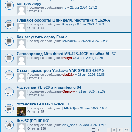
контроллеру
Последнее сообщение
rry
«
21 окт 2024, 17:52
Ответы:
1
Плавают обороты шпинделя. Частотник YL620-A
Последнее сообщение
lkbyysq
«
07 окт 2024, 19:09
Ответы:
14
Как запустить серву Fanuc
Последнее сообщение
Mikhalichv
«
24 сен 2024, 23:38
Сервопривод Mitsubishi MR-J2S-40CP ошибка AL.37
Последнее сообщение
Расул
«
03 сен 2024, 12:25
Съем параметров Yaskawa VARISPEED-626M5
Последнее сообщение
vlad26x
«
28 авг 2024, 12:06
Ответы:
1
Частотник YL 620-a и ошибка er04
Последнее сообщение
Оникум
«
21 авг 2024, 21:39
Ответы:
13
Установка GDL60-30-24Z/6.0
Последнее сообщение
[TARAN]>
«
31 июл 2024, 16:23
Ответы:
15
ihsv57 [РЕШЕНО]
Последнее сообщение
alex_sar
«
25 июл 2024, 17:13
Ответы:
230
1
9
10
11
12
…