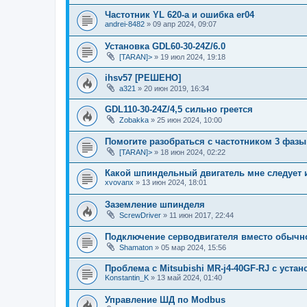
Частотник YL 620-a и ошибка er04
andrei-8482
»
09 апр 2024, 09:07
Установка GDL60-30-24Z/6.0
[TARAN]>
»
19 июл 2024, 19:18
ihsv57 [РЕШЕНО]
a321
»
20 июн 2019, 16:34
GDL110-30-24Z/4,5 сильно греется
Zobakka
»
25 июн 2024, 10:00
Помогите разобраться с частотником 3 фазы
[TARAN]>
»
18 июн 2024, 02:22
Какой шпиндельный двигатель мне следует 
xvovanx
»
13 июн 2024, 18:01
Заземление шпинделя
ScrewDriver
»
11 июн 2017, 22:44
Подключение серводвигателя вместо обычно
Shamaton
»
05 мар 2024, 15:56
Проблема с Mitsubishi MR-j4-40GF-RJ с устан
Konstantin_K
»
13 май 2024, 01:40
Управление ШД по Modbus