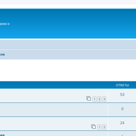
анки и
ели
ОТВЕТЫ
53
1
2
3
0
24
1
2
ами