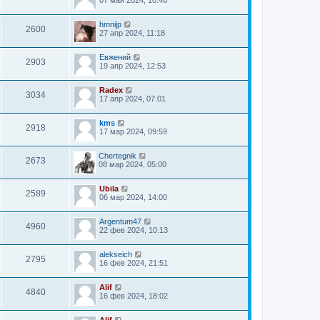
hmnijp
2600
27 апр 2024, 11:18
Евжений
2903
19 апр 2024, 12:53
Radex
3034
17 апр 2024, 07:01
kms
2918
17 мар 2024, 09:59
Chertegnik
2673
08 мар 2024, 05:00
Ubila
2589
06 мар 2024, 14:00
Argentum47
4960
22 фев 2024, 10:13
alekseich
2795
16 фев 2024, 21:51
Alif
4840
16 фев 2024, 18:02