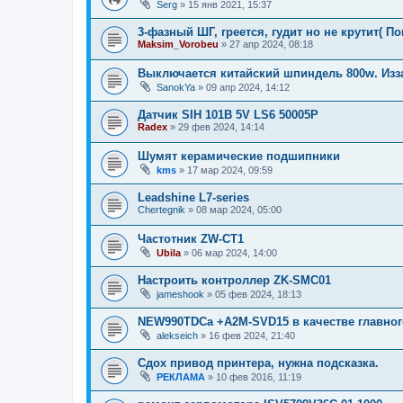
Serg
»
15 янв 2021, 15:37
3-фазный ШГ, греется, гудит но не крутит( П
Maksim_Vorobeu
»
27 апр 2024, 08:18
Выключается китайский шпиндель 800w. Изз
SanokYa
»
09 апр 2024, 14:12
Датчик SIH 101B 5V LS6 50005P
Radex
»
29 фев 2024, 14:14
Шумят керамические подшипники
kms
»
17 мар 2024, 09:59
Leadshine L7-series
Chertegnik
»
08 мар 2024, 05:00
Частотник ZW-CT1
Ubila
»
06 мар 2024, 14:00
Настроить контроллер ZK-SMC01
jameshook
»
05 фев 2024, 18:13
NEW990TDCa +A2M-SVD15 в качестве главног
alekseich
»
16 фев 2024, 21:40
Сдох привод принтера, нужна подсказка.
РЕКЛАМА
»
10 фев 2016, 11:19