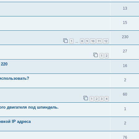
13
15
230
1
8
9
10
11
12
…
27
1
2
 220
16
использовать?
2
60
1
2
3
4
го двигателя под шпиндель.
1
овкой IP адреса
2
76