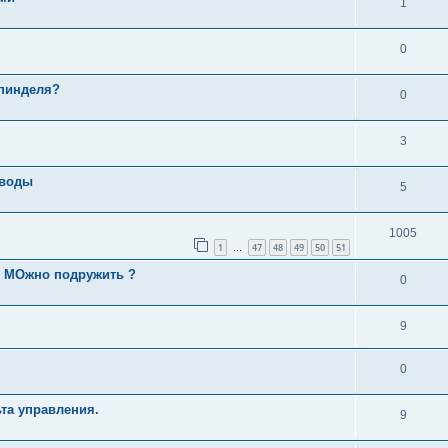
1
0
шпинделя?
0
3
иводы
5
1005
1
47
48
49
50
51
…
20 МОжно подружить ?
0
9
0
та управления.
9