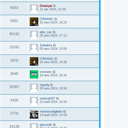
Оникум
6053
21 авг 2024, 21:39
[TARAN]>
5401
31 июл 2024, 16:23
alex_sar
85192
25 июл 2024, 17:13
Zobakka
10291
05 июл 2024, 10:59
[TARAN]>
5978
20 июн 2024, 15:35
xvovanx
3648
16 июн 2024, 20:16
vtgmfg
20307
05 июн 2024, 19:58
manyakNT
3428
22 май 2024, 16:34
merkwurdigliebe
2778
14 май 2024, 13:18
glazastik
35128
07 май 2024, 10:46