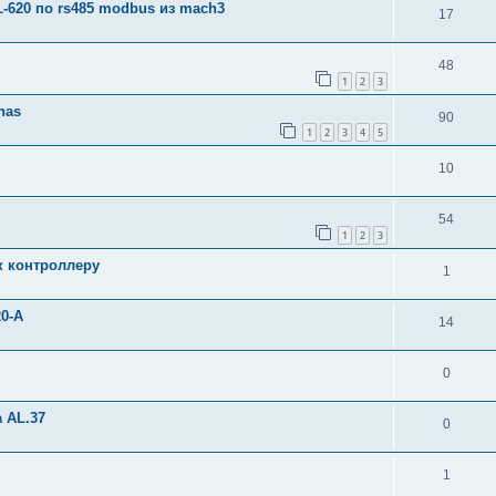
-620 по rs485 modbus из mach3
17
48
1
2
3
nas
90
1
2
3
4
5
10
54
1
2
3
к контроллеру
1
0-A
14
0
 AL.37
0
1