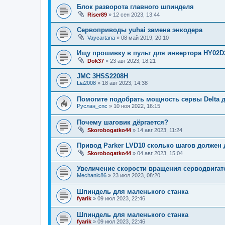
Блок разворота главного шпинделя
Riser89
»
12 сен 2023, 13:44
Сервоприводы yuhai замена энкодера
Vaycartana
»
08 май 2019, 20:10
Ищу прошивку в пульт для инвертора HY02D
Dok37
»
23 авг 2023, 18:21
JMC 3HSS2208H
Lia2008
»
18 авг 2023, 14:38
Помогите подобрать мощность сервы Delta д
Руслан_cnc
»
10 ноя 2022, 16:15
Почему шаговик дёргается?
Skorobogatko44
»
14 авг 2023, 11:24
Привод Parker LVD10 сколько шагов должен 
Skorobogatko44
»
04 авг 2023, 15:04
Увеличение скорости вращения серводвигат
Mechanic86
»
23 июл 2023, 08:20
Шпиндель для маленького станка
fyarik
»
09 июл 2023, 22:46
Шпиндель для маленького станка
fyarik
»
09 июл 2023, 22:46