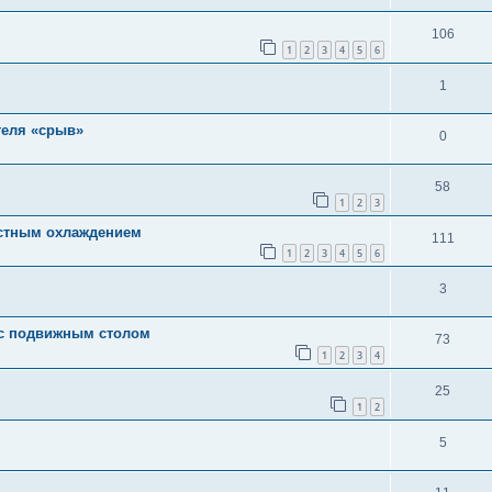
106
1
2
3
4
5
6
1
теля «срыв»
0
58
1
2
3
остным охлаждением
111
1
2
3
4
5
6
3
 с подвижным столом
73
1
2
3
4
25
1
2
5