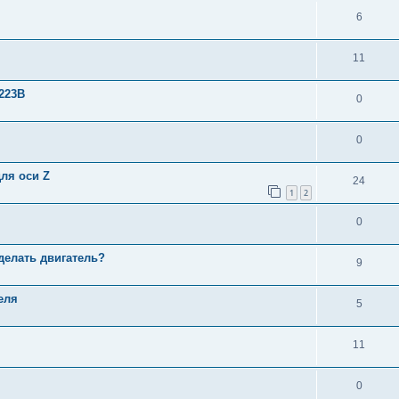
6
11
223B
0
0
ля оси Z
24
1
2
0
делать двигатель?
9
еля
5
11
0