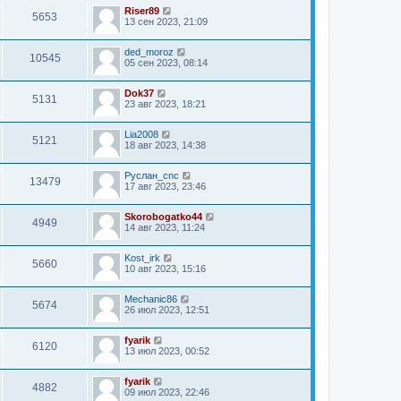
Riser89
5653
13 сен 2023, 21:09
ded_moroz
10545
05 сен 2023, 08:14
Dok37
5131
23 авг 2023, 18:21
Lia2008
5121
18 авг 2023, 14:38
Руслан_cnc
13479
17 авг 2023, 23:46
Skorobogatko44
4949
14 авг 2023, 11:24
Kost_irk
5660
10 авг 2023, 15:16
Mechanic86
5674
26 июл 2023, 12:51
fyarik
6120
13 июл 2023, 00:52
fyarik
4882
09 июл 2023, 22:46