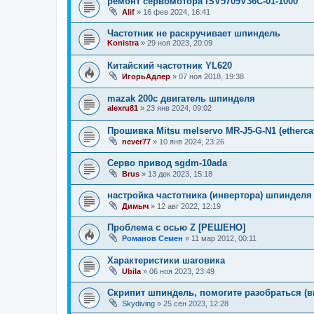
ремонт сервомотора ISV5709V36C-01-1000
Alif
»
16 фев 2024, 16:41
Частотник не раскручивает шпиндель
Konistra
»
29 ноя 2023, 20:09
Китайский частотник YL620
ИгорьАдлер
»
07 ноя 2018, 19:38
mazak 200c двигатель шпинделя
alexru81
»
23 янв 2024, 09:02
Прошивка Mitsu melservo MR-J5-G-N1 (etherca
never77
»
10 янв 2024, 23:26
Серво привод sgdm-10ada
Brus
»
13 дек 2023, 15:18
настройка частотника (инвертора) шпинделя
Димыч
»
12 авг 2022, 12:19
Проблема с осью Z [РЕШЕНО]
Романов Семен
»
11 мар 2012, 00:11
Характеристики шаговика
Ubila
»
06 ноя 2023, 23:49
Скрипит шпиндель, помогите разобраться (в
Skydiving
»
25 сен 2023, 12:28