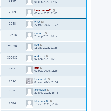
3199
01 янв 2026, 17:47
Levchenko11
2809
05 ноя 2025, 11:05
z96z
2648
27 май 2025, 19:32
Corwax
10616
23 апр 2025, 16:37
risd
23826
11 апр 2025, 21:28
andrey_t
309935
07 апр 2025, 15:59
itur
3451
07 мар 2025, 11:35
Urshurark
6642
05 мар 2025, 20:54
alekseich
4371
22 фев 2025, 15:46
Mechanic86
6553
10 фев 2025, 21:07