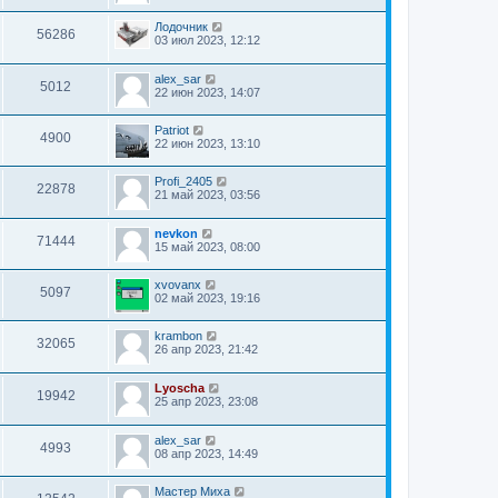
Лодочник
56286
03 июл 2023, 12:12
alex_sar
5012
22 июн 2023, 14:07
Patriot
4900
22 июн 2023, 13:10
Profi_2405
22878
21 май 2023, 03:56
nevkon
71444
15 май 2023, 08:00
xvovanx
5097
02 май 2023, 19:16
krambon
32065
26 апр 2023, 21:42
Lyoscha
19942
25 апр 2023, 23:08
alex_sar
4993
08 апр 2023, 14:49
Мастер Миха