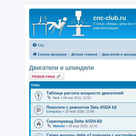
cnc-club.ru
Статьи, обзоры, цены на ст
комплектующие.
FAQ
Список форумов
Детали станков
Двигатели и шпинд
Двигатели и шпиндели
Новая тема
ТЕМЫ
Таблица расчета мощности двигателей
Nick
»
08 апр 2011, 11:52
Помогите с ремонтом Dela ASDA b2
kompotius
»
20 май 2026, 22:06
Сервопривод Delta ASDA-B2
Mehobr
»
30 мар 2020, 10:41
Серво моторы delta a3 помогите с настройк