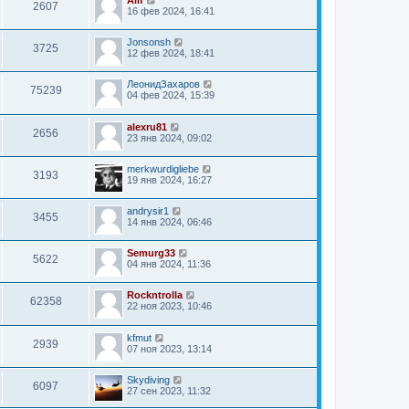
Alif
2607
16 фев 2024, 16:41
Jonsonsh
3725
12 фев 2024, 18:41
ЛеонидЗахаров
75239
04 фев 2024, 15:39
alexru81
2656
23 янв 2024, 09:02
merkwurdigliebe
3193
19 янв 2024, 16:27
andrysir1
3455
14 янв 2024, 06:46
Semurg33
5622
04 янв 2024, 11:36
Rockntrolla
62358
22 ноя 2023, 10:46
kfmut
2939
07 ноя 2023, 13:14
Skydiving
6097
27 сен 2023, 11:32