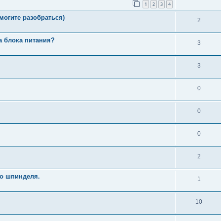
1
2
3
4
омогите разобраться)
2
а блока питания?
3
3
0
0
0
2
о шпинделя.
1
10