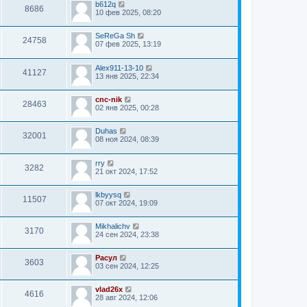
b612q
8686
10 фев 2025, 08:20
SeReGa Sh
24758
07 фев 2025, 13:19
Alex911-13-10
41127
13 янв 2025, 22:34
cnc-nik
28463
02 янв 2025, 00:28
Duhas
32001
08 ноя 2024, 08:39
rry
3282
21 окт 2024, 17:52
lkbyysq
11507
07 окт 2024, 19:09
Mikhalichv
3170
24 сен 2024, 23:38
Расул
3603
03 сен 2024, 12:25
vlad26x
4616
28 авг 2024, 12:06