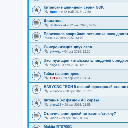
Китайские шпиндели серии GDK
Дрюня
»
13 май 2015, 17:50
Двигатель
Sashalex24
»
22 июн 2023, 07:57
Произошла аварийная остановка вала двига
Patriot
»
22 июн 2023, 13:10
Синхронизация двух серв
skyAlex
»
04 окт 2014, 22:20
Эксплуатация китайских шпинделей с жидк
siaga
»
03 сен 2016, 12:02
Гайка на шпиндель
123321
»
29 апр 2023, 13:34
EASYCNC TECH 5 осевой фрезерный станок
krambon
»
20 дек 2020, 18:27
питание 3-х фазной AC сервы
shura28
»
29 авг 2016, 21:55
Отличие шпинделей по камню/стеклу?
копол
»
09 дек 2022, 06:54
Makita RT0700C