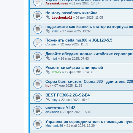
Assasinknives
»
01 янв 2026, 17:37
Не могу разобрать китайца
Levchenko11
»
05 ноя 2025, 11:05
подскажите как извлечь статор из корпуса 
z96z
»
27 май 2025, 19:32
Поженить delta ms300 и JGL120-5.5
Corwax
»
12 мар 2025, 11:33
Давайте обсудим новые китайские сервопр
risd
»
16 мар 2025, 07:43
Ремонт китайских шпинделей
aftaev
»
12 фев 2013, 14:08
Серва балт систем. Серва 380 - двигатель 2
itur
»
07 мар 2025, 11:35
BEST FC300-2.2G-S2-B4
blny
»
22 июн 2022, 15:42
частотник YL42
alekseich
»
22 фев 2025, 15:46
Управление серводвигателя с помощью пуль
Mechanic86
»
21 май 2024, 12:39