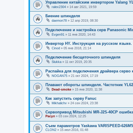
Управление китайским инвертором Yalang YL
ralex2304
»
14 авг 2021, 19:59
Биение шпинделя
daemon78
»
12 апр 2019, 08:30
Подключение и настройка серв Panasonic Mi
Evgen91
»
11 янв 2020, 14:43
Инвертор HY. Инструкция на русском языке.
Cinod
»
05 янв 2018, 21:14
Подключение бесщеточного шпинделя
Slukka
»
11 окт 2019, 20:35
Распайка для подключения драйвера серво 
NOGAN75
»
21 окт 2024, 17:19
Плавают обороты шпинделя. Частотник YL62
Dead-smoke
»
15 янв 2020, 11:38
Как запустить серву Fanuc
Mikhalichv
»
24 сен 2024, 23:38
Сервопривод Mitsubishi MR-J2S-40CP ошибка
Расул
»
03 сен 2024, 12:25
Съем параметров Yaskawa VARISPEED-626M5
CLON2
»
15 июл 2016, 01:48