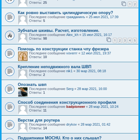
Ответы:
25
1
2
Как ровно выставить цилиндрическую опору?
Последнее сообщение
гражданинъ
«
25 июл 2021, 17:39
Ответы:
5
Зубчатые шкивы. Расчет, изготовление.
Последнее сообщение
Alex_kh
«
15 июл 2021, 16:17
Ответы:
98
1
2
3
4
5
Помощь по конструкции станка чпу фрезера
Последнее сообщение
voverrr
«
12 июл 2021, 19:37
Ответы:
10
Крепление неподвижного вала ШВП
Последнее сообщение
nik1
«
30 мар 2021, 08:18
Ответы:
2
Опознать швп
Последнее сообщение
Serg
«
28 мар 2021, 16:00
Ответы:
1
Способ соединения конструкционного профиля
Последнее сообщение
badpioneer
«
28 мар 2021, 10:24
Ответы:
11
Верстак для роутера
Последнее сообщение
drykov
«
28 мар 2021, 01:42
Ответы:
14
Подшипники MOCHU. Кто о них слышал?