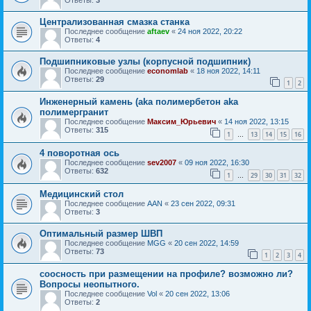
Централизованная смазка станка
Последнее сообщение
aftaev
«
24 ноя 2022, 20:22
Ответы:
4
Подшипниковые узлы (корпусной подшипник)
Последнее сообщение
economlab
«
18 ноя 2022, 14:11
Ответы:
29
1
2
Инженерный камень (aka полимербетон aka
полимергранит
Последнее сообщение
Максим_Юрьевич
«
14 ноя 2022, 13:15
Ответы:
315
1
13
14
15
16
…
4 поворотная ось
Последнее сообщение
sev2007
«
09 ноя 2022, 16:30
Ответы:
632
1
29
30
31
32
…
Медицинский стол
Последнее сообщение
AAN
«
23 сен 2022, 09:31
Ответы:
3
Оптимальный размер ШВП
Последнее сообщение
MGG
«
20 сен 2022, 14:59
Ответы:
73
1
2
3
4
соосность при размещении на профиле? возможно ли?
Вопросы неопытного.
Последнее сообщение
Vol
«
20 сен 2022, 13:06
Ответы:
2