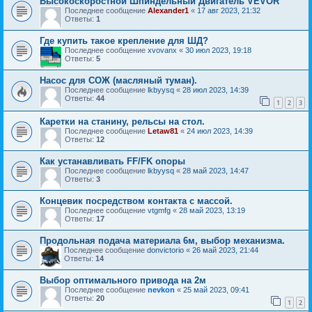
Высокоскоростной Шпиндельный Двигатель VEVOR
Последнее сообщение
Alexander1
«
17 авг 2023, 21:32
Ответы:
1
Где купить такое крепление для ШД?
Последнее сообщение
xvovanx
«
30 июл 2023, 19:18
Ответы:
5
Насос для СОЖ (масляный туман).
Последнее сообщение
lkbyysq
«
28 июл 2023, 14:39
Ответы:
44
1
2
3
Каретки на станину, рельсы на стол.
Последнее сообщение
Letaw81
«
24 июл 2023, 14:39
Ответы:
12
Как устанавливать FF/FK опоры
Последнее сообщение
lkbyysq
«
28 май 2023, 14:47
Ответы:
3
Концевик посредством контакта с массой.
Последнее сообщение
vtgmfg
«
28 май 2023, 13:19
Ответы:
17
Продольная подача материала 6м, выбор механизма.
Последнее сообщение
donvictorio
«
26 май 2023, 21:44
Ответы:
14
Выбор оптимального привода на 2м
Последнее сообщение
nevkon
«
25 май 2023, 09:41
Ответы:
20
1
2