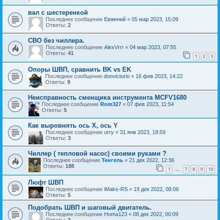
вал с шестеренкой
Последнее сообщение
Евжений
«
05 мар 2023, 15:09
Ответы:
2
СВО без чиллера.
Последнее сообщение
AlexVrrr
«
04 мар 2023, 07:55
Ответы:
41
1
2
3
Опоры ШВП, сравнить BK vs EK
Последнее сообщение
donvictorio
«
16 фев 2023, 14:22
Ответы:
9
Неисправность сменщика инструмента MCFV1680
Последнее сообщение
Rom327
«
07 фев 2023, 11:54
Ответы:
5
Как выровнять ось X, ось Y
Последнее сообщение
urry
«
31 янв 2023, 18:59
Ответы:
3
Чиллер ( тепловой насос) своими руками ?
Последнее сообщение
Тенгель
«
21 дек 2022, 12:36
Ответы:
188
1
7
8
9
10
…
Люфт ШВП
Последнее сообщение
iMaks-RS
«
19 дек 2022, 08:06
Ответы:
5
Подобрать ШВП и шаговый двигатель.
Последнее сообщение
Homa123
«
08 дек 2022, 00:09
Ответы:
3