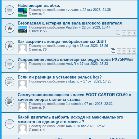
Набегающая ошибка.
Последнее сообщение
xvovanx
«
22 окт 2023, 21:38
Ответы:
4
Безопасная шестерня для вала шагового двигателя
Последнее сообщение
PaulSan
«
22 окт 2023, 13:47
Ответы:
56
1
2
3
Как закрепить концы необработанных ШВП
Последнее сообщение
vtgmfg
«
18 окт 2023, 13:26
Ответы:
78
1
2
3
4
Исправление люфта планетарных редукторов PX75N####
Последнее сообщение
AndyR
«
17 окт 2023, 23:33
Если ли разница в установке рельса hgr?
Последнее сообщение
sinkacnc
«
17 окт 2023, 17:25
Самоустанавливающееся колесо FOOT CASTOR GD-60 в
качетве опоры станины станка
Последнее сообщение
Jonsonsh
«
07 окт 2023, 22:32
Ответы:
8
Какой двигатель выбрать исходя из максимального
момента на единицу его массы ?
Последнее сообщение
AAN
«
20 авг 2023, 12:32
Ответы:
4