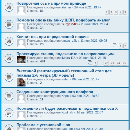
Поворотная ось на прямом приводе
Последнее сообщение
Yur_ra
«
24 ноя 2021, 19:47
Ответы:
81
1
2
3
4
5
Помогите опознать гайку ШВП, подобрать аналог
Последнее сообщение
Surge2503
«
23 ноя 2021, 21:04
Ответы:
14
Клинит ось при определенной подаче
Последнее сообщение
steals_y2k
«
11 ноя 2021, 09:05
Ответы:
26
1
2
Проектирую станок, подскажите по направляющим.
Последнее сообщение
iMaks-RS
«
02 ноя 2021, 21:45
Ответы:
491
1
22
23
24
25
…
Вытяжной (вентилируемый) секционный стол для
плазмы 2х6 метра (3D модель)
Последнее сообщение
aster
«
06 сен 2021, 21:47
Ответы:
2
Соединение конструкционного профиля
Последнее сообщение
Xopc
«
03 сен 2021, 20:52
Ответы:
11
Нормально ли будет расположить подшипники оси X
Последнее сообщение
Kost_irk
«
16 авг 2021, 22:07
Ответы:
1
Проблема с установкой швп
Последнее сообщение
Alex_kh
«
03 авг 2021, 20:39