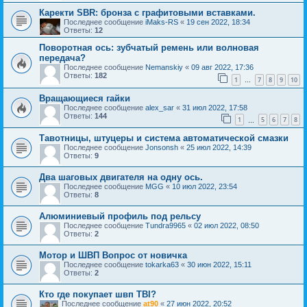
Каректи SBR: бронза с графитовыми вставками.
Последнее сообщение
iMaks-RS
«
19 сен 2022, 18:34
Ответы:
12
Поворотная ось: зубчатый ремень или волновая
передача?
Последнее сообщение
Nemanskiy
«
09 авг 2022, 17:36
Ответы:
182
1
7
8
9
10
…
Вращающиеся гайки
Последнее сообщение
alex_sar
«
31 июл 2022, 17:58
Ответы:
144
1
5
6
7
8
…
Тавотницы, штуцеры и система автоматической смазки
Последнее сообщение
Jonsonsh
«
25 июл 2022, 14:39
Ответы:
9
Два шаговых двигателя на одну ось.
Последнее сообщение
MGG
«
10 июл 2022, 23:54
Ответы:
8
Алюминиевый профиль под рельсу
Последнее сообщение
Tundra9965
«
02 июл 2022, 08:50
Ответы:
2
Мотор и ШВП Вопрос от новичка
Последнее сообщение
tokarka63
«
30 июн 2022, 15:11
Ответы:
2
Кто где покупает швп TBI?
Последнее сообщение
at90
«
27 июн 2022, 20:52