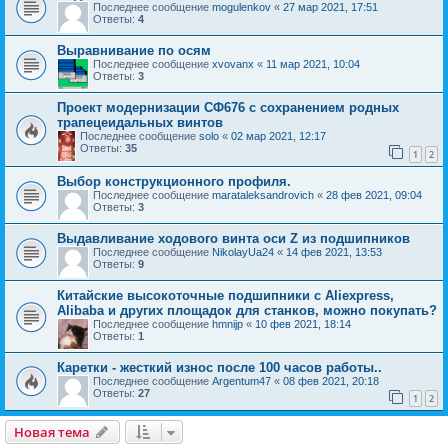
Последнее сообщение
mogulenkov
«
27 мар 2021, 17:51
Ответы:
4
Выравнивание по осям
Последнее сообщение
xvovanx
«
11 мар 2021, 10:04
Ответы:
3
Проект модернизации СФ676 с сохранением родных
трапецеидальных винтов
Последнее сообщение
solo
«
02 мар 2021, 12:17
Ответы:
35
1
2
Выбор конструкционного профиля.
Последнее сообщение
marataleksandrovich
«
28 фев 2021, 09:04
Ответы:
3
Выдавливание ходового винта оси Z из подшипников
Последнее сообщение
NikolayUa24
«
14 фев 2021, 13:53
Ответы:
9
Китайские высокоточные подшипники с Aliexpress,
Alibaba и других площадок для станков, можно покупать?
Последнее сообщение
hmnijp
«
10 фев 2021, 18:14
Ответы:
1
Каретки - жесткий износ после 100 часов работы..
Последнее сообщение
Argentum47
«
08 фев 2021, 20:18
Ответы:
27
1
2
Новая тема