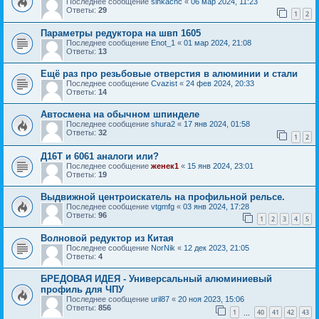
Последнее сообщение
sinkacnc
«
06 мар 2024, 11:23
Ответы:
29
1
2
Параметры редуктора на швп 1605
Последнее сообщение
Enot_1
«
01 мар 2024, 21:08
Ответы:
13
Ещё раз про резьбовые отверстия в алюминии и стали
Последнее сообщение
Cvazist
«
24 фев 2024, 20:33
Ответы:
14
Автосмена на обычном шпинделе
Последнее сообщение
shura2
«
17 янв 2024, 01:58
Ответы:
32
1
2
Д16Т и 6061 аналоги или?
Последнее сообщение
женек1
«
15 янв 2024, 23:01
Ответы:
19
Выдвижной центроискатель на профильной рельсе.
Последнее сообщение
vtgmfg
«
03 янв 2024, 17:28
Ответы:
96
1
2
3
4
5
Волновой редуктор из Китая
Последнее сообщение
NorNik
«
12 дек 2023, 21:05
Ответы:
4
БРЕДОВАЯ ИДЕЯ - Универсальный алюминиевый
профиль для ЧПУ
Последнее сообщение
uril87
«
20 ноя 2023, 15:06
Ответы:
856
1
40
41
42
43
…