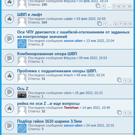
Последнее сообщение
lkbyysq
«
03 фев 2022, 18:14
Ответы:
190
1
7
8
9
10
…
ШВП и люфт
Последнее сообщение
calabr
«
03 фев 2022, 02:59
Ответы:
164
1
6
7
8
9
…
Оси ЧПУ двигаются с ошибкой-отклонением от заданных
на контроллере значений
Последнее сообщение
xenon-alien
«
13 янв 2022, 22:04
Ответы:
2
Комбинированная опора ШВП
Последнее сообщение
lkbyysq
«
09 янв 2022, 15:53
Ответы:
1
Проблема с подшипниками опоры ШВП.
Последнее сообщение
khach
«
09 янв 2022, 02:24
Ответы:
31
1
2
Ось Z
Последнее сообщение
vitzin
«
25 дек 2021, 01:21
Ответы:
1
рейка по оси Z ..и еще вопросы
Последнее сообщение
Temirhan
«
14 дек 2021, 10:46
Ответы:
32
1
2
Подбор гайки 1610 шарики 3.5мм
Последнее сообщение
xenon-alien
«
24 ноя 2021, 22:31
Ответы:
3