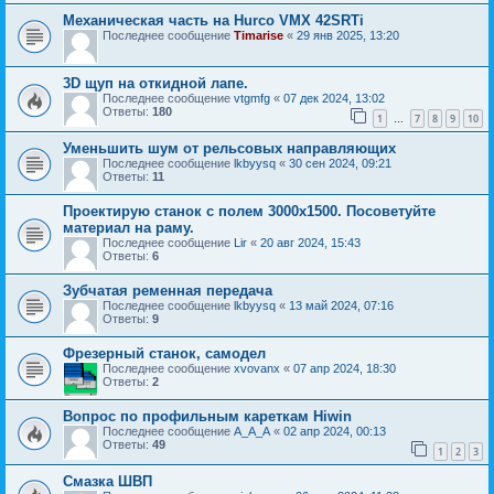
Механическая часть на Hurco VMX 42SRTi
Последнее сообщение
Timarise
«
29 янв 2025, 13:20
3D щуп на откидной лапе.
Последнее сообщение
vtgmfg
«
07 дек 2024, 13:02
Ответы:
180
1
7
8
9
10
…
Уменьшить шум от рельсовых направляющих
Последнее сообщение
lkbyysq
«
30 сен 2024, 09:21
Ответы:
11
Проектирую станок с полем 3000x1500. Посоветуйте
материал на раму.
Последнее сообщение
Lir
«
20 авг 2024, 15:43
Ответы:
6
Зубчатая ременная передача
Последнее сообщение
lkbyysq
«
13 май 2024, 07:16
Ответы:
9
Фрезерный станок, самодел
Последнее сообщение
xvovanx
«
07 апр 2024, 18:30
Ответы:
2
Вопрос по профильным кареткам Hiwin
Последнее сообщение
A_A_A
«
02 апр 2024, 00:13
Ответы:
49
1
2
3
Смазка ШВП