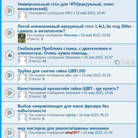
Универсальный стол для ЧПУ(вакуумный, плюс
механический).
Последнее сообщение
KRV
«
22 май 2023, 10:46
Литой алюминиевый вакуумный стол 1,4х1,3м под 200кг -
сдавать в металлолом?
Последнее сообщение
Тенгель
«
03 май 2023, 03:03
Ответы:
3
Глобальная Проблема станка, с двигателями и
элепностью. Очень нужна помощь.
Последнее сообщение
Shamaton
«
15 апр 2023, 15:37
Ответы:
42
1
2
3
Трубка для снятия гайки ШВП 205
Последнее сообщение
alex_sar
«
12 апр 2023, 01:25
Ответы:
9
Качественный кронштейн гайки ШВП - где купить?
Последнее сообщение
Jonsonsh
«
21 мар 2023, 10:56
Ответы:
10
Выбор направляющих для мини фрезера без
избыточности
Последнее сообщение
vtgmfg
«
16 мар 2023, 05:22
Ответы:
8
ищу мастеров для ремонта/замены механики
Последнее сообщение
aleg1977
«
14 мар 2023, 21:44