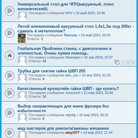
Универсальный стол для ЧПУ(вакуумный, плюс
механический).
Последнее сообщение
KRV
«
22 май 2023, 10:46
Литой алюминиевый вакуумный стол 1,4х1,3м под 200кг -
сдавать в металлолом?
Последнее сообщение
Тенгель
«
03 май 2023, 03:03
Ответы:
3
Глобальная Проблема станка, с двигателями и
элепностью. Очень нужна помощь.
Последнее сообщение
Shamaton
«
15 апр 2023, 15:37
Ответы:
42
1
2
3
Трубка для снятия гайки ШВП 205
Последнее сообщение
alex_sar
«
12 апр 2023, 01:25
Ответы:
9
Качественный кронштейн гайки ШВП - где купить?
Последнее сообщение
Jonsonsh
«
21 мар 2023, 10:56
Ответы:
10
Выбор направляющих для мини фрезера без
избыточности
Последнее сообщение
vtgmfg
«
16 мар 2023, 05:22
Ответы:
8
ищу мастеров для ремонта/замены механики
Последнее сообщение
aleg1977
«
14 мар 2023, 21:44