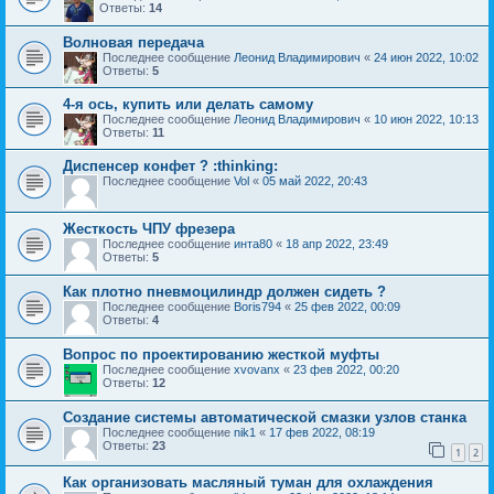
Ответы:
14
Волновая передача
Последнее сообщение
Леонид Владимирович
«
24 июн 2022, 10:02
Ответы:
5
4-я ось, купить или делать самому
Последнее сообщение
Леонид Владимирович
«
10 июн 2022, 10:13
Ответы:
11
Диспенсер конфет ? :thinking:
Последнее сообщение
Vol
«
05 май 2022, 20:43
Жесткость ЧПУ фрезера
Последнее сообщение
инта80
«
18 апр 2022, 23:49
Ответы:
5
Как плотно пневмоцилиндр должен сидеть ?
Последнее сообщение
Boris794
«
25 фев 2022, 00:09
Ответы:
4
Вопрос по проектированию жесткой муфты
Последнее сообщение
xvovanx
«
23 фев 2022, 00:20
Ответы:
12
Создание системы автоматической смазки узлов станка
Последнее сообщение
nik1
«
17 фев 2022, 08:19
Ответы:
23
1
2
Как организовать масляный туман для охлаждения