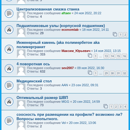
Централизованная смазка станка
Последнее сообщение
aftaev
«
24 ноя 2022, 20:22
Ответы:
4
Подшипниковые узлы (корпусной подшипник)
Последнее сообщение
economlab
«
18 ноя 2022, 14:11
Ответы:
29
1
2
Инженерный камень (aka полимербетон aka
полимергранит
Последнее сообщение
Максим_Юрьевич
«
14 ноя 2022, 13:15
Ответы:
315
1
13
14
15
16
…
4 поворотная ось
Последнее сообщение
sev2007
«
09 ноя 2022, 16:30
Ответы:
632
1
29
30
31
32
…
Медицинский стол
Последнее сообщение
AAN
«
23 сен 2022, 09:31
Ответы:
3
Оптимальный размер ШВП
Последнее сообщение
MGG
«
20 сен 2022, 14:59
Ответы:
73
1
2
3
4
соосность при размещении на профиле? возможно ли?
Вопросы неопытного.
Последнее сообщение
Vol
«
20 сен 2022, 13:06
Ответы:
2