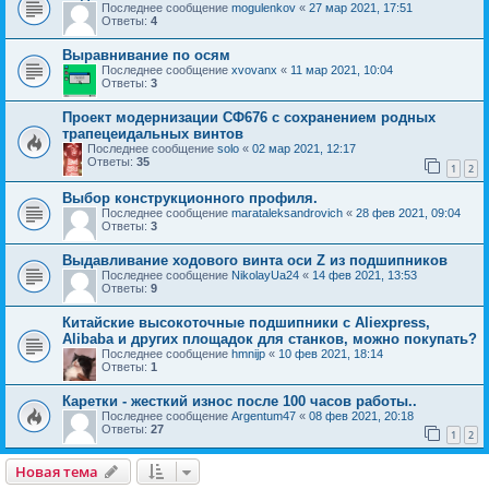
Последнее сообщение
mogulenkov
«
27 мар 2021, 17:51
Ответы:
4
Выравнивание по осям
Последнее сообщение
xvovanx
«
11 мар 2021, 10:04
Ответы:
3
Проект модернизации СФ676 с сохранением родных
трапецеидальных винтов
Последнее сообщение
solo
«
02 мар 2021, 12:17
Ответы:
35
1
2
Выбор конструкционного профиля.
Последнее сообщение
marataleksandrovich
«
28 фев 2021, 09:04
Ответы:
3
Выдавливание ходового винта оси Z из подшипников
Последнее сообщение
NikolayUa24
«
14 фев 2021, 13:53
Ответы:
9
Китайские высокоточные подшипники с Aliexpress,
Alibaba и других площадок для станков, можно покупать?
Последнее сообщение
hmnijp
«
10 фев 2021, 18:14
Ответы:
1
Каретки - жесткий износ после 100 часов работы..
Последнее сообщение
Argentum47
«
08 фев 2021, 20:18
Ответы:
27
1
2
Новая тема