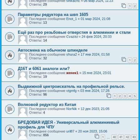
Последнее сообщение
sinkacnc
«
06 мар 2024, 11:23
Ответы:
29
1
2
Параметры редуктора на швп 1605
Последнее сообщение
Enot_1
«
01 мар 2024, 21:08
Ответы:
13
Ещё раз про резьбовые отверстия в алюминии и стали
Последнее сообщение
Cvazist
«
24 фев 2024, 20:33
Ответы:
14
Автосмена на обычном шпинделе
Последнее сообщение
shura2
«
17 янв 2024, 01:58
Ответы:
32
1
2
Д16Т и 6061 аналоги или?
Последнее сообщение
женек1
«
15 янв 2024, 23:01
Ответы:
19
Выдвижной центроискатель на профильной рельсе.
Последнее сообщение
vtgmfg
«
03 янв 2024, 17:28
Ответы:
96
1
2
3
4
5
Волновой редуктор из Китая
Последнее сообщение
NorNik
«
12 дек 2023, 21:05
Ответы:
4
БРЕДОВАЯ ИДЕЯ - Универсальный алюминиевый
профиль для ЧПУ
Последнее сообщение
uril87
«
20 ноя 2023, 15:06
Ответы:
856
1
40
41
42
43
…