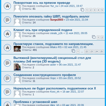
Поворотная ось на прямом приводе
Последнее сообщение
Yur_ra
«
24 ноя 2021, 19:47
Ответы:
81
1
2
3
4
5
Помогите опознать гайку ШВП, подобрать аналог
Последнее сообщение
Surge2503
«
23 ноя 2021, 21:04
Ответы:
14
Клинит ось при определенной подаче
Последнее сообщение
steals_y2k
«
11 ноя 2021, 09:05
Ответы:
26
1
2
Проектирую станок, подскажите по направляющим.
Последнее сообщение
iMaks-RS
«
02 ноя 2021, 21:45
Ответы:
491
1
22
23
24
25
…
Вытяжной (вентилируемый) секционный стол для
плазмы 2х6 метра (3D модель)
Последнее сообщение
aster
«
06 сен 2021, 21:47
Ответы:
2
Соединение конструкционного профиля
Последнее сообщение
Xopc
«
03 сен 2021, 20:52
Ответы:
11
Нормально ли будет расположить подшипники оси X
Последнее сообщение
Kost_irk
«
16 авг 2021, 22:07
Ответы:
1
Проблема с установкой швп
Последнее сообщение
Alex_kh
«
03 авг 2021, 20:39