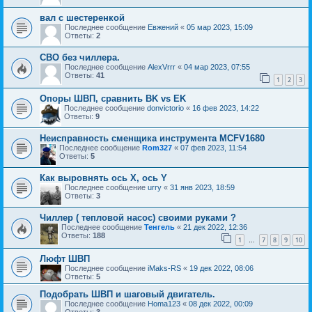
вал с шестеренкой
Последнее сообщение
Евжений
«
05 мар 2023, 15:09
Ответы:
2
СВО без чиллера.
Последнее сообщение
AlexVrrr
«
04 мар 2023, 07:55
Ответы:
41
1
2
3
Опоры ШВП, сравнить BK vs EK
Последнее сообщение
donvictorio
«
16 фев 2023, 14:22
Ответы:
9
Неисправность сменщика инструмента MCFV1680
Последнее сообщение
Rom327
«
07 фев 2023, 11:54
Ответы:
5
Как выровнять ось X, ось Y
Последнее сообщение
urry
«
31 янв 2023, 18:59
Ответы:
3
Чиллер ( тепловой насос) своими руками ?
Последнее сообщение
Тенгель
«
21 дек 2022, 12:36
Ответы:
188
1
7
8
9
10
…
Люфт ШВП
Последнее сообщение
iMaks-RS
«
19 дек 2022, 08:06
Ответы:
5
Подобрать ШВП и шаговый двигатель.
Последнее сообщение
Homa123
«
08 дек 2022, 00:09
Ответы:
3