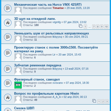
Механическая часть на Hurco VMX 42SRTi
Последнее сообщение
Timarise
«
29 янв 2025, 13:20
3D щуп на откидной лапе.
Последнее сообщение
vtgmfg
«
07 дек 2024, 13:02
Ответы:
180
1
7
8
9
10
…
Уменьшить шум от рельсовых направляющих
Последнее сообщение
lkbyysq
«
30 сен 2024, 09:21
Ответы:
11
Проектирую станок с полем 3000x1500. Посоветуйте
материал на раму.
Последнее сообщение
Lir
«
20 авг 2024, 15:43
Ответы:
6
Зубчатая ременная передача
Последнее сообщение
lkbyysq
«
13 май 2024, 07:16
Ответы:
9
Фрезерный станок, самодел
Последнее сообщение
xvovanx
«
07 апр 2024, 18:30
Ответы:
2
Вопрос по профильным кареткам Hiwin
Последнее сообщение
A_A_A
«
02 апр 2024, 00:13
Ответы:
49
1
2
3
Смазка ШВП