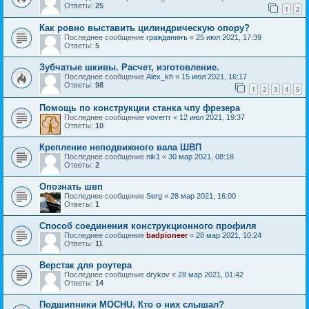
Ответы:
25
1
2
Как ровно выставить цилиндрическую опору?
Последнее сообщение
гражданинъ
«
25 июл 2021, 17:39
Ответы:
5
Зубчатые шкивы. Расчет, изготовление.
Последнее сообщение
Alex_kh
«
15 июл 2021, 16:17
Ответы:
98
1
2
3
4
5
Помощь по конструкции станка чпу фрезера
Последнее сообщение
voverrr
«
12 июл 2021, 19:37
Ответы:
10
Крепление неподвижного вала ШВП
Последнее сообщение
nik1
«
30 мар 2021, 08:18
Ответы:
2
Опознать швп
Последнее сообщение
Serg
«
28 мар 2021, 16:00
Ответы:
1
Способ соединения конструкционного профиля
Последнее сообщение
badpioneer
«
28 мар 2021, 10:24
Ответы:
11
Верстак для роутера
Последнее сообщение
drykov
«
28 мар 2021, 01:42
Ответы:
14
Подшипники MOCHU. Кто о них слышал?