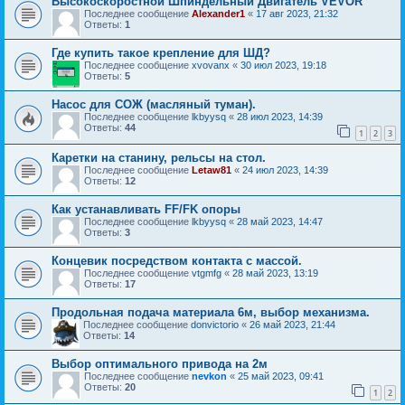
Высокоскоростной Шпиндельный Двигатель VEVOR
Последнее сообщение
Alexander1
«
17 авг 2023, 21:32
Ответы:
1
Где купить такое крепление для ШД?
Последнее сообщение
xvovanx
«
30 июл 2023, 19:18
Ответы:
5
Насос для СОЖ (масляный туман).
Последнее сообщение
lkbyysq
«
28 июл 2023, 14:39
Ответы:
44
1
2
3
Каретки на станину, рельсы на стол.
Последнее сообщение
Letaw81
«
24 июл 2023, 14:39
Ответы:
12
Как устанавливать FF/FK опоры
Последнее сообщение
lkbyysq
«
28 май 2023, 14:47
Ответы:
3
Концевик посредством контакта с массой.
Последнее сообщение
vtgmfg
«
28 май 2023, 13:19
Ответы:
17
Продольная подача материала 6м, выбор механизма.
Последнее сообщение
donvictorio
«
26 май 2023, 21:44
Ответы:
14
Выбор оптимального привода на 2м
Последнее сообщение
nevkon
«
25 май 2023, 09:41
Ответы:
20
1
2