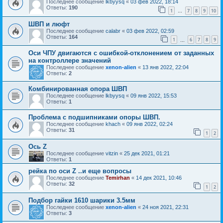
Последнее сообщение
lkbyysq
«
03 фев 2022, 18:14
Ответы:
190
1
7
8
9
10
…
ШВП и люфт
Последнее сообщение
calabr
«
03 фев 2022, 02:59
Ответы:
164
1
6
7
8
9
…
Оси ЧПУ двигаются с ошибкой-отклонением от заданных
на контроллере значений
Последнее сообщение
xenon-alien
«
13 янв 2022, 22:04
Ответы:
2
Комбинированная опора ШВП
Последнее сообщение
lkbyysq
«
09 янв 2022, 15:53
Ответы:
1
Проблема с подшипниками опоры ШВП.
Последнее сообщение
khach
«
09 янв 2022, 02:24
Ответы:
31
1
2
Ось Z
Последнее сообщение
vitzin
«
25 дек 2021, 01:21
Ответы:
1
рейка по оси Z ..и еще вопросы
Последнее сообщение
Temirhan
«
14 дек 2021, 10:46
Ответы:
32
1
2
Подбор гайки 1610 шарики 3.5мм
Последнее сообщение
xenon-alien
«
24 ноя 2021, 22:31
Ответы:
3