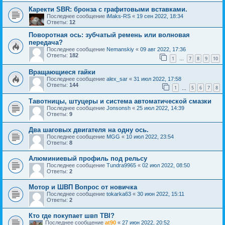
Каректи SBR: бронза с графитовыми вставками.
Последнее сообщение
iMaks-RS
«
19 сен 2022, 18:34
Ответы:
12
Поворотная ось: зубчатый ремень или волновая
передача?
Последнее сообщение
Nemanskiy
«
09 авг 2022, 17:36
Ответы:
182
1
7
8
9
10
…
Вращающиеся гайки
Последнее сообщение
alex_sar
«
31 июл 2022, 17:58
Ответы:
144
1
5
6
7
8
…
Тавотницы, штуцеры и система автоматической смазки
Последнее сообщение
Jonsonsh
«
25 июл 2022, 14:39
Ответы:
9
Два шаговых двигателя на одну ось.
Последнее сообщение
MGG
«
10 июл 2022, 23:54
Ответы:
8
Алюминиевый профиль под рельсу
Последнее сообщение
Tundra9965
«
02 июл 2022, 08:50
Ответы:
2
Мотор и ШВП Вопрос от новичка
Последнее сообщение
tokarka63
«
30 июн 2022, 15:11
Ответы:
2
Кто где покупает швп TBI?
Последнее сообщение
at90
«
27 июн 2022, 20:52