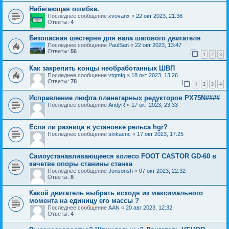
Набегающая ошибка.
Последнее сообщение
xvovanx
«
22 окт 2023, 21:38
Ответы:
4
Безопасная шестерня для вала шагового двигателя
Последнее сообщение
PaulSan
«
22 окт 2023, 13:47
Ответы:
56
1
2
3
Как закрепить концы необработанных ШВП
Последнее сообщение
vtgmfg
«
18 окт 2023, 13:26
Ответы:
78
1
2
3
4
Исправление люфта планетарных редукторов PX75N####
Последнее сообщение
AndyR
«
17 окт 2023, 23:33
Если ли разница в установке рельса hgr?
Последнее сообщение
sinkacnc
«
17 окт 2023, 17:25
Самоустанавливающееся колесо FOOT CASTOR GD-60 в
качетве опоры станины станка
Последнее сообщение
Jonsonsh
«
07 окт 2023, 22:32
Ответы:
8
Какой двигатель выбрать исходя из максимального
момента на единицу его массы ?
Последнее сообщение
AAN
«
20 авг 2023, 12:32
Ответы:
4