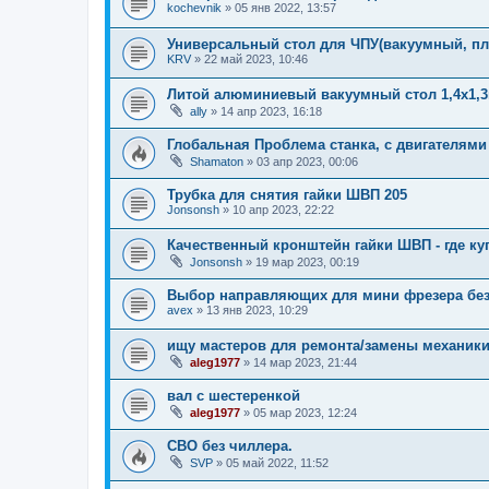
kochevnik
»
05 янв 2022, 13:57
Универсальный стол для ЧПУ(вакуумный, пл
KRV
»
22 май 2023, 10:46
Литой алюминиевый вакуумный стол 1,4х1,3м
ally
»
14 апр 2023, 16:18
Глобальная Проблема станка, с двигателям
Shamaton
»
03 апр 2023, 00:06
Трубка для снятия гайки ШВП 205
Jonsonsh
»
10 апр 2023, 22:22
Качественный кронштейн гайки ШВП - где ку
Jonsonsh
»
19 мар 2023, 00:19
Выбор направляющих для мини фрезера без
avex
»
13 янв 2023, 10:29
ищу мастеров для ремонта/замены механик
aleg1977
»
14 мар 2023, 21:44
вал с шестеренкой
aleg1977
»
05 мар 2023, 12:24
СВО без чиллера.
SVP
»
05 май 2022, 11:52