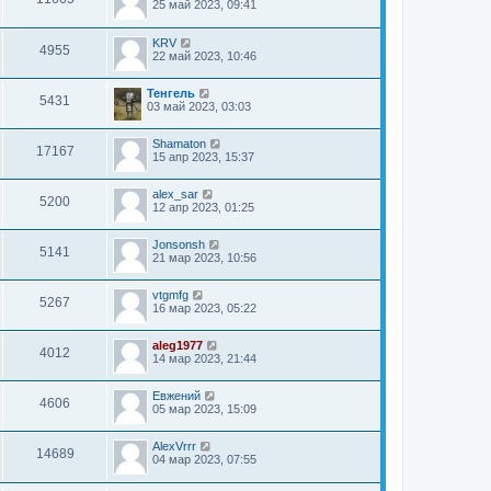
25 май 2023, 09:41
KRV
4955
22 май 2023, 10:46
Тенгель
5431
03 май 2023, 03:03
Shamaton
17167
15 апр 2023, 15:37
alex_sar
5200
12 апр 2023, 01:25
Jonsonsh
5141
21 мар 2023, 10:56
vtgmfg
5267
16 мар 2023, 05:22
aleg1977
4012
14 мар 2023, 21:44
Евжений
4606
05 мар 2023, 15:09
AlexVrrr
14689
04 мар 2023, 07:55