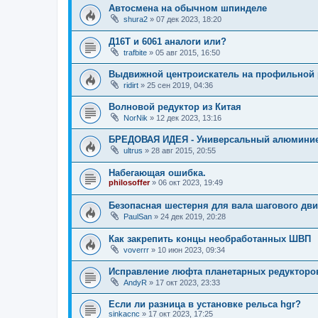
Автосмена на обычном шпинделе
shura2
»
07 дек 2023, 18:20
Д16Т и 6061 аналоги или?
trafbite
»
05 авг 2015, 16:50
Выдвижной центроискатель на профильной 
ridirt
»
25 сен 2019, 04:36
Волновой редуктор из Китая
NorNik
»
12 дек 2023, 13:16
БРЕДОВАЯ ИДЕЯ - Универсальный алюмини
ultrus
»
28 авг 2015, 20:55
Набегающая ошибка.
philosoffer
»
06 окт 2023, 19:49
Безопасная шестерня для вала шагового дви
PaulSan
»
24 дек 2019, 20:28
Как закрепить концы необработанных ШВП
voverrr
»
10 июн 2023, 09:34
Исправление люфта планетарных редукторо
AndyR
»
17 окт 2023, 23:33
Если ли разница в установке рельса hgr?
sinkacnc
»
17 окт 2023, 17:25