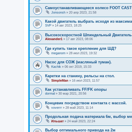
Самоустанавливающееся колесо FOOT CASTO
Jonsonsh
»
20 апр 2023, 21:58
Какой двигатель выбрать исходя из максима
SVP
»
14 авг 2023, 18:25
Высокоскоростной Шпиндельный Двигател
Alexander1
»
17 авг 2023, 08:06
Где купить такое крепление для ШД?
meganom
»
28 июл 2023, 19:32
Насос для СОЖ (масляный туман).
Kachik
»
06 окт 2019, 15:33
Каретки на станину, рельсы на стол.
SimpleMan
»
16 июл 2023, 11:57
Как устанавливать FF/FK опоры
dormal
»
30 мар 2021, 20:56
Концевик посредством контакта с массой.
voverrr
»
28 май 2023, 11:14
Продольная подача материала 6м, выбор ме
Ильшат
»
24 май 2023, 22:24
Выбор оптимального привода на 2м