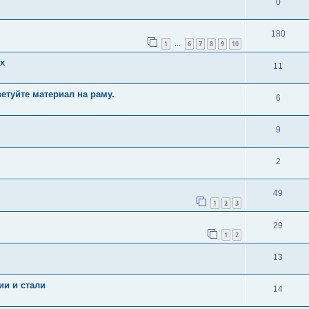
0
180
1
6
7
8
9
10
…
х
11
етуйте материал на раму.
6
9
2
49
1
2
3
29
1
2
13
ии и стали
14