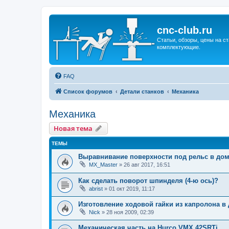
cnc-club.ru
Статьи, обзоры, цены на ст
комплектующие.
FAQ
Список форумов
Детали станков
Механика
Механика
Новая тема
ТЕМЫ
Выравнивание поверхности под рельс в до
MX_Master
»
26 авг 2017, 16:51
Как сделать поворот шпинделя (4-ю ось)?
abrist
»
01 окт 2019, 11:17
Изготовление ходовой гайки из капролона 
Nick
»
28 ноя 2009, 02:39
Механическая часть на Hurco VMX 42SRTi