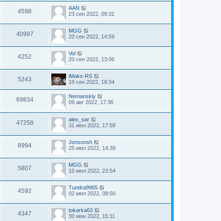
AAN
4598
23 сен 2022, 09:31
MGG
40997
20 сен 2022, 14:59
Vol
4252
20 сен 2022, 13:06
iMaks-RS
5243
19 сен 2022, 18:34
Nemanskiy
69834
09 авг 2022, 17:36
alex_sar
47258
31 июл 2022, 17:58
Jonsonsh
8994
25 июл 2022, 14:39
MGG
5807
10 июл 2022, 23:54
Tundra9965
4592
02 июл 2022, 08:50
tokarka63
4347
30 июн 2022, 15:11