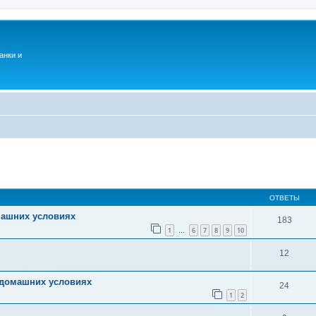
анки и
ОТВЕТЫ
машних условиях
183
1
6
7
8
9
10
…
12
в домашних условиях
24
1
2