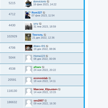
donvictorio
5215
16 фев 2023, 14:22
Rom327
4712
07 фев 2023, 11:54
urry
4430
31 янв 2023, 18:59
Тенгель
102929
21 дек 2022, 12:36
iMaks-RS
4706
19 дек 2022, 08:06
Homa123
5044
08 дек 2022, 00:09
aftaev
4538
24 ноя 2022, 20:22
economlab
20591
18 ноя 2022, 14:11
Максим_Юрьевич
118130
14 ноя 2022, 13:15
sev2007
186632
09 ноя 2022, 16:30