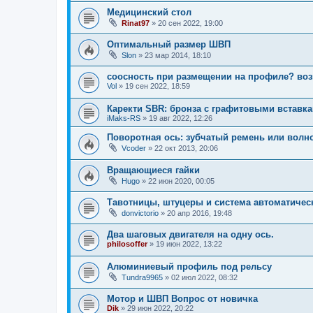
Медицинский стол
Rinat97
»
20 сен 2022, 19:00
Оптимальный размер ШВП
Slon
»
23 мар 2014, 18:10
соосность при размещении на профиле? во
Vol
»
19 сен 2022, 18:59
Каректи SBR: бронза с графитовыми вставка
iMaks-RS
»
19 авг 2022, 12:26
Поворотная ось: зубчатый ремень или волн
Vcoder
»
22 окт 2013, 20:06
Вращающиеся гайки
Hugo
»
22 июн 2020, 00:05
Тавотницы, штуцеры и система автоматичес
donvictorio
»
20 апр 2016, 19:48
Два шаговых двигателя на одну ось.
philosoffer
»
19 июн 2022, 13:22
Алюминиевый профиль под рельсу
Tundra9965
»
02 июл 2022, 08:32
Мотор и ШВП Вопрос от новичка
Dik
»
29 июн 2022, 20:22