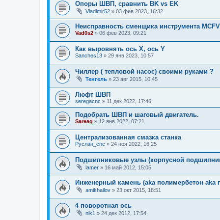
Опоры ШВП, сравнить BK vs EK
Vladimir52
»
03 фев 2023, 16:32
Неисправность сменщика инструмента MCFV
Vad0s2
»
06 фев 2023, 09:21
Как выровнять ось X, ось Y
Sanches13
»
29 янв 2023, 10:57
Чиллер ( тепловой насос) своими руками ?
Тенгель
»
23 авг 2015, 10:45
Люфт ШВП
seregacnc
»
11 дек 2022, 17:46
Подобрать ШВП и шаговый двигатель.
Sareaq
»
12 янв 2022, 07:21
Централизованная смазка станка
Руслан_cnc
»
24 ноя 2022, 16:25
Подшипниковые узлы (корпусной подшипни
lamer
»
16 май 2012, 15:05
Инженерный камень (aka полимербетон aka 
amikhailov
»
23 окт 2015, 18:51
4 поворотная ось
nik1
»
24 дек 2012, 17:54