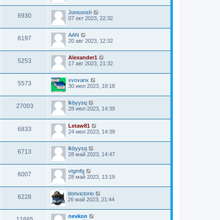
Jonsonsh
6930
07 окт 2023, 22:32
AAN
6197
20 авг 2023, 12:32
Alexander1
5253
17 авг 2023, 21:32
xvovanx
5573
30 июл 2023, 19:18
lkbyysq
27003
28 июл 2023, 14:39
Letaw81
6833
24 июл 2023, 14:39
lkbyysq
6713
28 май 2023, 14:47
vtgmfg
6007
28 май 2023, 13:19
donvictorio
6228
26 май 2023, 21:44
nevkon
11665