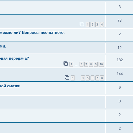
3
73
1
2
3
4
зможно ли? Вопросы неопытного.
2
ми.
12
овая передача?
182
1
6
7
8
9
10
…
144
1
4
5
6
7
8
…
кой смазки
9
8
2
2