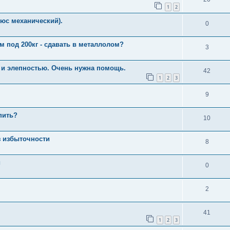
1
2
юс механический).
0
 под 200кг - сдавать в металлолом?
3
и и элепностью. Очень нужна помощь.
42
1
2
3
9
пить?
10
 избыточности
8
и
0
2
41
1
2
3