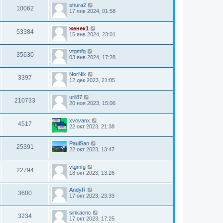
shura2
10062
17 янв 2024, 01:58
женек1
53384
15 янв 2024, 23:01
vtgmfg
35630
03 янв 2024, 17:28
NorNik
3397
12 дек 2023, 21:05
uril87
210733
20 ноя 2023, 15:06
xvovanx
4517
22 окт 2023, 21:38
PaulSan
25391
22 окт 2023, 13:47
vtgmfg
22794
18 окт 2023, 13:26
AndyR
3600
17 окт 2023, 23:33
sinkacnc
3234
17 окт 2023, 17:25