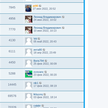
at90
7845
27 июн 2022, 20:52
Леонид Владимирович
4956
24 июн 2022, 10:02
Леонид Владимирович
7770
10 июн 2022, 10:13
Vol
4130
05 май 2022, 20:43
инта80
6111
18 апр 2022, 23:49
Boris794
4450
25 фев 2022, 00:09
xvovanx
5288
23 фев 2022, 00:20
nik1
14445
17 фев 2022, 08:19
lkbyysq
69576
03 фев 2022, 18:14
calabr
70326