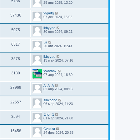
5786
29 янв 2025, 13:20
vtgmfg
57436
07 дек 2024, 13:02
lkbyysq
5075
30 сен 2024, 09:21
Lir
6517
20 авг 2024, 15:43
lkbyysq
3578
13 май 2024, 07:16
xvovanx
3130
07 апр 2024, 18:30
A_A_A
27969
02 апр 2024, 00:13
sinkacnc
22557
06 мар 2024, 11:23
Enot_1
3594
01 мар 2024, 21:08
Cvazist
15458
24 фев 2024, 20:33