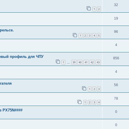
32
1
2
19
рельсе.
96
1
2
3
4
5
4
евый профиль для ЧПУ
856
1
39
40
41
42
43
…
4
гателя
56
1
2
3
78
1
2
3
4
в PX75N####
0
0