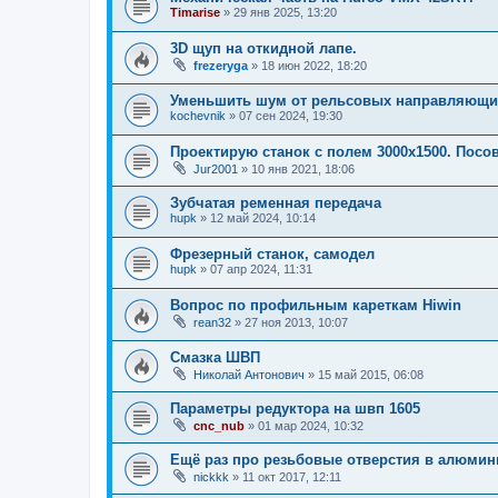
Timarise
»
29 янв 2025, 13:20
3D щуп на откидной лапе.
frezeryga
»
18 июн 2022, 18:20
Уменьшить шум от рельсовых направляющи
kochevnik
»
07 сен 2024, 19:30
Проектирую станок с полем 3000x1500. Посов
Jur2001
»
10 янв 2021, 18:06
Зубчатая ременная передача
hupk
»
12 май 2024, 10:14
Фрезерный станок, самодел
hupk
»
07 апр 2024, 11:31
Вопрос по профильным кареткам Hiwin
rean32
»
27 ноя 2013, 10:07
Смазка ШВП
Николай Антонович
»
15 май 2015, 06:08
Параметры редуктора на швп 1605
cnc_nub
»
01 мар 2024, 10:32
Ещё раз про резьбовые отверстия в алюмин
nickkk
»
11 окт 2017, 12:11