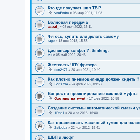
Кто где покупает швп TBI?
vnuEndru
»
03 мар 2021, 11:08
Волновая передача
astral_
»
08 июн 2022, 16:11
4-я ось, купить или делать самому
rage
»
18 янв 2018, 15:55
Диспенсер конфет ? :thinking:
Vol
»
05 май 2022, 20:43
Жесткость ЧПУ фрезера
den2471
»
20 апр 2021, 10:40
Как плотно пневмоцилиндр должен сидеть ?
Boris794
»
24 фев 2022, 09:58
Вопрос по проектированию жесткой муфты
Охотник_на_ежей
»
17 фев 2022, 10:58
Создание системы автоматической смазки уз
1Doc1
»
20 июл 2016, 16:00
Как организовать масляный туман для охла
Zeliboba
»
22 ноя 2012, 15:41
ШВП и люфт