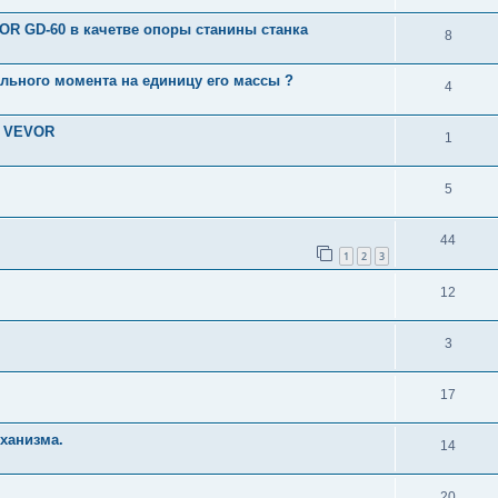
R GD-60 в качетве опоры станины станка
8
льного момента на единицу его массы ?
4
ь VEVOR
1
5
44
1
2
3
12
3
17
ханизма.
14
20