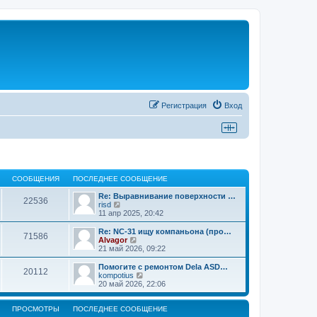
Регистрация
Вход
СООБЩЕНИЯ
ПОСЛЕДНЕЕ СООБЩЕНИЕ
Re: Выравнивание поверхности …
22536
П
risd
е
11 апр 2025, 20:42
р
е
Re: NC-31 ищу компаньона (про…
71586
й
П
Alvagor
т
е
21 май 2026, 09:22
и
р
к
е
Помогите с ремонтом Dela ASD…
20112
п
й
П
kompotius
о
т
е
20 май 2026, 22:06
с
и
р
л
к
е
е
п
й
ПРОСМОТРЫ
ПОСЛЕДНЕЕ СООБЩЕНИЕ
д
о