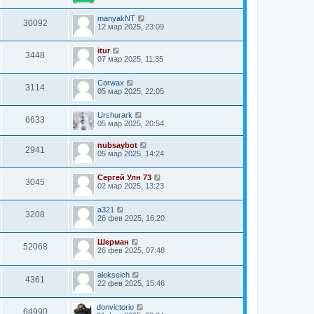
manyakNT
30092
12 мар 2025, 23:09
itur
3448
07 мар 2025, 11:35
Corwax
3114
05 мар 2025, 22:05
Urshurark
6633
05 мар 2025, 20:54
nubsaybot
2941
05 мар 2025, 14:24
Сергей Улн 73
3045
02 мар 2025, 13:23
a321
3208
26 фев 2025, 16:20
Шерман
52068
26 фев 2025, 07:48
alekseich
4361
22 фев 2025, 15:46
donvictorio
64990