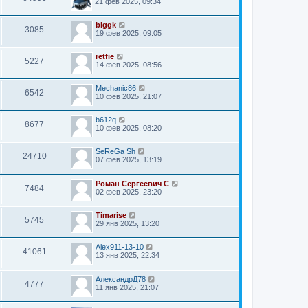
21 фев 2025, 09:34
biggk
3085
19 фев 2025, 09:05
retfie
5227
14 фев 2025, 08:56
Mechanic86
6542
10 фев 2025, 21:07
b612q
8677
10 фев 2025, 08:20
SeReGa Sh
24710
07 фев 2025, 13:19
Роман Сергеевич С
7484
02 фев 2025, 23:20
Timarise
5745
29 янв 2025, 13:20
Alex911-13-10
41061
13 янв 2025, 22:34
АлександрД78
4777
11 янв 2025, 21:07