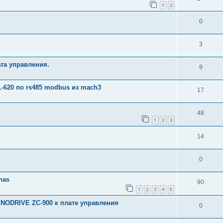
1
2
0
3
та управления.
9
-620 по rs485 modbus из mach3
17
48
1
2
3
14
0
nas
90
1
2
3
4
5
INODRIVE ZC-900 к плате управления
0