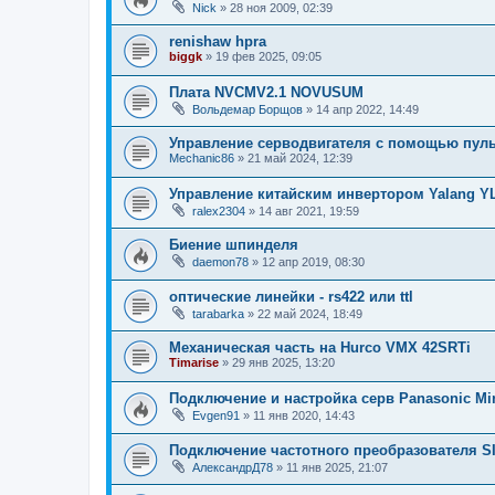
Nick
»
28 ноя 2009, 02:39
renishaw hpra
biggk
»
19 фев 2025, 09:05
Плата NVCMV2.1 NOVUSUM
Вольдемар Борщов
»
14 апр 2022, 14:49
Управление серводвигателя с помощью пуль
Mechanic86
»
21 май 2024, 12:39
Управление китайским инвертором Yalang YL
ralex2304
»
14 авг 2021, 19:59
Биение шпинделя
daemon78
»
12 апр 2019, 08:30
оптические линейки - rs422 или ttl
tarabarka
»
22 май 2024, 18:49
Механическая часть на Hurco VMX 42SRTi
Timarise
»
29 янв 2025, 13:20
Подключение и настройка серв Panasonic Mi
Evgen91
»
11 янв 2020, 14:43
Подключение частотного преобразователя S
АлександрД78
»
11 янв 2025, 21:07