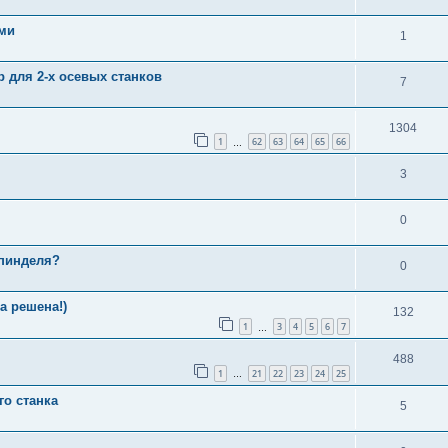
ами
1
р для 2-х осевых станков
7
1304
1
62
63
64
65
66
…
3
0
шпинделя?
0
а решена!)
132
1
3
4
5
6
7
…
488
1
21
22
23
24
25
…
о станка
5