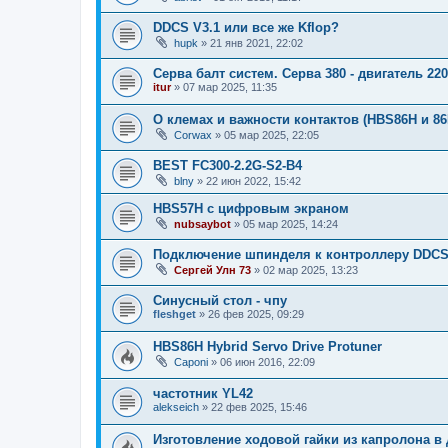
DDCS V3.1 или все же Kflop?
hupk
»
21 янв 2021, 22:02
Серва балт систем. Серва 380 - двигатель 2
itur
»
07 мар 2025, 11:35
О клемах и важности контактов (HBS86H и 86
Corwax
»
05 мар 2025, 22:05
BEST FC300-2.2G-S2-B4
blny
»
22 июн 2022, 15:42
HBS57H с цифровым экраном
nubsaybot
»
05 мар 2025, 14:24
Подключение шпинделя к контроллеру DDCS
Сергей Улн 73
»
02 мар 2025, 13:23
Синусный стол - чпу
fleshget
»
26 фев 2025, 09:29
HBS86H Hybrid Servo Drive Protuner
Caponi
»
06 июн 2016, 22:09
частотник YL42
alekseich
»
22 фев 2025, 15:46
Изготовление ходовой гайки из капролона 