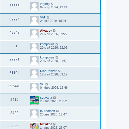
т
н
с
и
vtgmfg
83338
е
л
к
07 мар 2024, 12:24
м
е
п
у
д
о
с
н
VAT
с
89294
о
е
24 окт 2019, 18:01
л
о
м
е
б
у
д
щ
с
Alvagor
н
49948
е
о
21 май 2026, 09:22
е
н
о
м
и
б
у
ю
kompotius
щ
с
321
20 май 2026, 22:06
е
о
н
о
и
б
kompotius
ю
щ
29271
20 май 2026, 21:50
е
н
и
DinoDanver
61104
ю
12 май 2026, 09:12
Vi9
395440
04 фев 2026, 16:46
xvovanx
2415
29 янв 2026, 20:52
murdemon
3422
26 янв 2026, 12:47
Maxikot
2325
14 янв 2026, 23:07