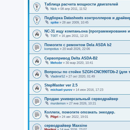
Таблица расчета мощности двигателей
Nick
»
08 апр 2011, 11:52
Подборка Datasheets контроллеров и драйв
spike
»
28 авг 2009, 10:45
NC-31 ищу компаньона (программирование и
T00T
»
16 дек 2011, 12:15
Помогите с ремонтом Dela ASDA b2
kompotius
»
20 май 2026, 22:06
Сервопривод Delta ASDA-B2
Mehobr
»
30 мар 2020, 10:41
Вопросы по стойке SZGH-CNC990TDb-2 (для т
Vladimir52
»
27 окт 2020, 01:49
StepMaster ver 2.5
michael-yurov
»
14 июн 2016, 17:23
Продаю универсальный серводрайвер
murdemon
»
27 янв 2026, 10:21
Коллеги, помогите опознать энкодер.
Pilgri
»
24 авг 2022, 19:01
серводрайвер Maxsine
Maxikot
»
14 янв 2026, 23:07