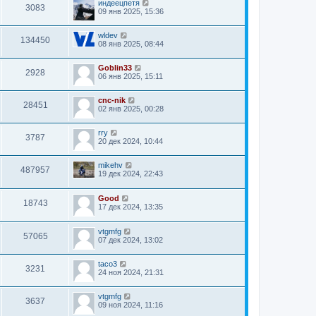
индеецпетя
3083
09 янв 2025, 15:36
wldev
134450
08 янв 2025, 08:44
Goblin33
2928
06 янв 2025, 15:11
cnc-nik
28451
02 янв 2025, 00:28
rry
3787
20 дек 2024, 10:44
mikehv
487957
19 дек 2024, 22:43
Good
18743
17 дек 2024, 13:35
vtgmfg
57065
07 дек 2024, 13:02
taco3
3231
24 ноя 2024, 21:31
vtgmfg
3637
09 ноя 2024, 11:16