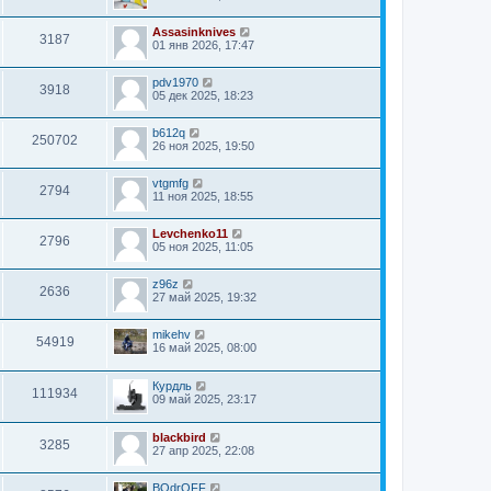
Assasinknives
3187
01 янв 2026, 17:47
pdv1970
3918
05 дек 2025, 18:23
b612q
250702
26 ноя 2025, 19:50
vtgmfg
2794
11 ноя 2025, 18:55
Levchenko11
2796
05 ноя 2025, 11:05
z96z
2636
27 май 2025, 19:32
mikehv
54919
16 май 2025, 08:00
Курдль
111934
09 май 2025, 23:17
blackbird
3285
27 апр 2025, 22:08
BOdrOFF