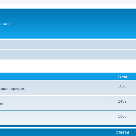
анки и
ТЕМЫ
1020
ющие, передачи.
2489
ва.
1160
ОТВЕТЫ