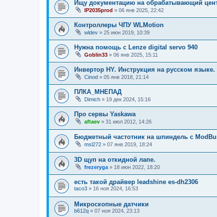
Ищу документацию на обрабатывающий цен
IP2035prod
»
06 янв 2025, 22:42
Контроллеры ЧПУ WLMotion
wldev
»
25 июн 2019, 10:39
Нужна помощь с Lenze digital servo 940
Goblin33
»
06 янв 2025, 15:11
Инвертор HY. Инструкция на русском языке.
Cinod
»
05 янв 2018, 21:14
ПЛКА_МНЕПАД
Dimich
»
19 дек 2024, 15:16
Про сервы Yaskawa
aftaev
»
31 июл 2012, 14:26
Бюджетный частотник на шпиндель с ModBu
msl272
»
07 янв 2019, 18:24
3D щуп на откидной лапе.
frezeryga
»
18 июн 2022, 18:20
есть такой драйвер leadshine es-dh2306
taco3
»
16 ноя 2024, 16:53
Микроскопные датчики
b612q
»
07 ноя 2024, 23:13