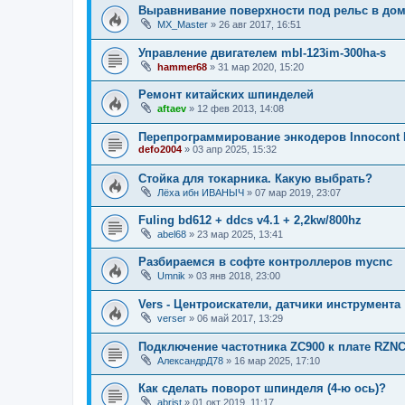
Выравнивание поверхности под рельс в до
MX_Master
»
26 авг 2017, 16:51
Управление двигателем mbl-123im-300ha-s
hammer68
»
31 мар 2020, 15:20
Ремонт китайских шпинделей
aftaev
»
12 фев 2013, 14:08
Перепрограммирование энкодеров Innocont 
defo2004
»
03 апр 2025, 15:32
Стойка для токарника. Какую выбрать?
Лёха ибн ИВАНЫЧ
»
07 мар 2019, 23:07
Fuling bd612 + ddcs v4.1 + 2,2kw/800hz
abel68
»
23 мар 2025, 13:41
Разбираемся в софте контроллеров mycnc
Umnik
»
03 янв 2018, 23:00
Vers - Центроискатели, датчики инструмента
verser
»
06 май 2017, 13:29
Подключение частотника ZC900 к плате RZNC
АлександрД78
»
16 мар 2025, 17:10
Как сделать поворот шпинделя (4-ю ось)?
abrist
»
01 окт 2019, 11:17