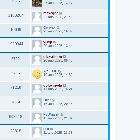
2576
27 апр 2025, 13:47
maxegor
3163267
24 апр 2025, 21:42
Corwax
10609
23 апр 2025, 16:37
vicvp
1929944
20 апр 2025, 13:44
glazyrindm
2752
20 апр 2025, 09:43
ART_ME
2796
19 апр 2025, 14:30
golovin-vla
71219
17 апр 2025, 16:24
Duet
3089
16 апр 2025, 20:46
F2DVasek
608418
15 апр 2025, 21:04
risd
23818
11 апр 2025, 21:28