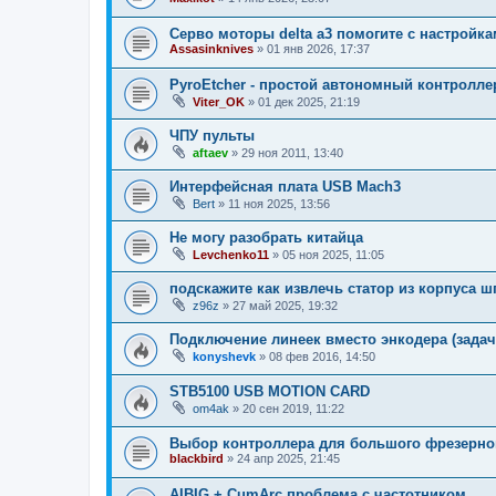
Серво моторы delta a3 помогите с настройк
Assasinknives
»
01 янв 2026, 17:37
PyroEtcher - простой автономный контролле
Viter_OK
»
01 дек 2025, 21:19
ЧПУ пульты
aftaev
»
29 ноя 2011, 13:40
Интерфейсная плата USB Mach3
Bert
»
11 ноя 2025, 13:56
Не могу разобрать китайца
Levchenko11
»
05 ноя 2025, 11:05
подскажите как извлечь статор из корпуса 
z96z
»
27 май 2025, 19:32
Подключение линеек вместо энкодера (задач
konyshevk
»
08 фев 2016, 14:50
STB5100 USB MOTION CARD
om4ak
»
20 сен 2019, 11:22
Выбор контроллера для большого фрезерног
blackbird
»
24 апр 2025, 21:45
AIBIG + CumArc проблема с частотником.