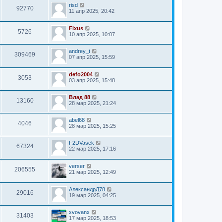
risd
92770
11 апр 2025, 20:42
Fixus
5726
10 апр 2025, 10:07
andrey_t
309469
07 апр 2025, 15:59
defo2004
3053
03 апр 2025, 15:48
Влад 88
13160
28 мар 2025, 21:24
abel68
4046
28 мар 2025, 15:25
F2DVasek
67324
22 мар 2025, 17:16
verser
206555
21 мар 2025, 12:49
АлександрД78
29016
19 мар 2025, 04:25
xvovanx
31403
17 мар 2025, 18:53