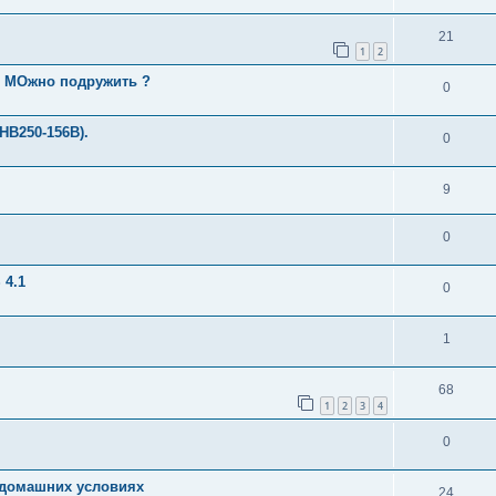
21
1
2
20 МОжно подружить ?
0
HB250-156B).
0
9
0
 4.1
0
1
68
1
2
3
4
0
в домашних условиях
24