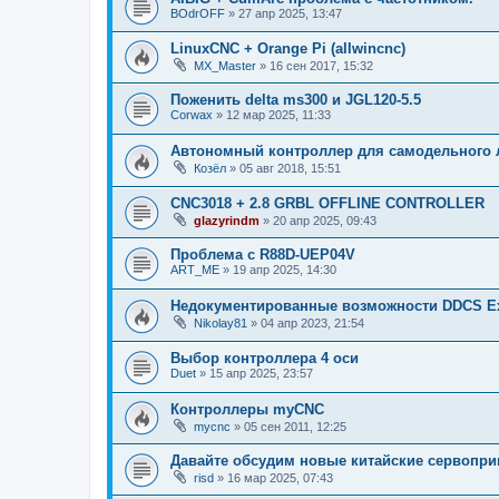
BOdrOFF
»
27 апр 2025, 13:47
LinuxCNC + Orange Pi (allwincnc)
MX_Master
»
16 сен 2017, 15:32
Поженить delta ms300 и JGL120-5.5
Corwax
»
12 мар 2025, 11:33
Автономный контроллер для самодельного л
Козёл
»
05 авг 2018, 15:51
CNC3018 + 2.8 GRBL OFFLINE CONTROLLER
glazyrindm
»
20 апр 2025, 09:43
Проблема с R88D-UEP04V
ART_ME
»
19 апр 2025, 14:30
Недокументированные возможности DDCS Ex
Nikolay81
»
04 апр 2023, 21:54
Выбор контроллера 4 оси
Duet
»
15 апр 2025, 23:57
Контроллеры myCNC
mycnc
»
05 сен 2011, 12:25
Давайте обсудим новые китайские сервопр
risd
»
16 мар 2025, 07:43