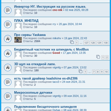
Инвертор HY. Инструкция на русском языке.
Последнее сообщение
cnc-nik
«
02 янв 2025, 00:28
Ответы:
10
ПЛКА_МНЕПАД
Последнее сообщение
rry
«
20 дек 2024, 10:44
Ответы:
10
Про сервы Yaskawa
Последнее сообщение
mikehv
«
19 дек 2024, 22:43
Ответы:
2584
1
127
128
129
130
…
Бюджетный частотник на шпиндель с ModBus
Последнее сообщение
Good
«
17 дек 2024, 13:35
Ответы:
30
1
2
3D щуп на откидной лапе.
Последнее сообщение
vtgmfg
«
07 дек 2024, 13:02
Ответы:
180
1
7
8
9
10
…
есть такой драйвер leadshine es-dh2306
Последнее сообщение
taco3
«
24 ноя 2024, 21:31
Ответы:
2
Микроскопные датчики
Последнее сообщение
vtgmfg
«
09 ноя 2024, 11:16
Ответы:
5
Подключение бесщеточного шпинделя
Последнее сообщение
Duhas
«
08 ноя 2024, 08:39