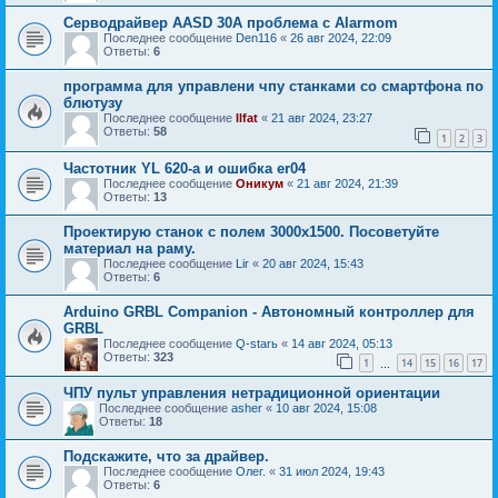
Серводрайвер AASD 30A проблема с Alarmom
Последнее сообщение
Den116
«
26 авг 2024, 22:09
Ответы:
6
программа для управлени чпу станками со смартфона по
блютузу
Последнее сообщение
Ilfat
«
21 авг 2024, 23:27
Ответы:
58
1
2
3
Частотник YL 620-a и ошибка er04
Последнее сообщение
Оникум
«
21 авг 2024, 21:39
Ответы:
13
Проектирую станок с полем 3000x1500. Посоветуйте
материал на раму.
Последнее сообщение
Lir
«
20 авг 2024, 15:43
Ответы:
6
Arduino GRBL Companion - Автономный контроллер для
GRBL
Последнее сообщение
Q-starь
«
14 авг 2024, 05:13
Ответы:
323
1
14
15
16
17
…
ЧПУ пульт управления нетрадиционной ориентации
Последнее сообщение
asher
«
10 авг 2024, 15:08
Ответы:
18
Подскажите, что за драйвер.
Последнее сообщение
Олег.
«
31 июл 2024, 19:43
Ответы:
6