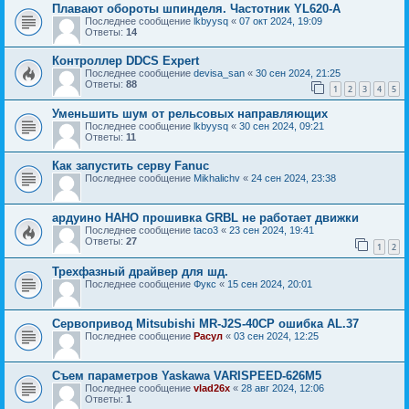
Плавают обороты шпинделя. Частотник YL620-A
Последнее сообщение
lkbyysq
«
07 окт 2024, 19:09
Ответы:
14
Контроллер DDCS Expert
Последнее сообщение
devisa_san
«
30 сен 2024, 21:25
Ответы:
88
1
2
3
4
5
Уменьшить шум от рельсовых направляющих
Последнее сообщение
lkbyysq
«
30 сен 2024, 09:21
Ответы:
11
Как запустить серву Fanuc
Последнее сообщение
Mikhalichv
«
24 сен 2024, 23:38
ардуино НАНО прошивка GRBL не работает движки
Последнее сообщение
taco3
«
23 сен 2024, 19:41
Ответы:
27
1
2
Трехфазный драйвер для шд.
Последнее сообщение
Фукс
«
15 сен 2024, 20:01
Сервопривод Mitsubishi MR-J2S-40CP ошибка AL.37
Последнее сообщение
Расул
«
03 сен 2024, 12:25
Съем параметров Yaskawa VARISPEED-626M5
Последнее сообщение
vlad26x
«
28 авг 2024, 12:06
Ответы:
1