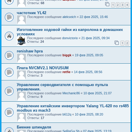
Ответы:
68
1
2
3
4
частотник YL42
Последнее сообщение
alekseich
«
22 фев 2025, 15:46
Изготовление ходовой гайки из капролона в домашних
условиях
Последнее сообщение
donvictorio
«
21 фев 2025, 09:34
Ответы:
24
1
2
renishaw hpra
Последнее сообщение
biggk
«
19 фев 2025, 09:05
Плата NVCMV2.1 NOVUSUM
Последнее сообщение
retfie
«
14 фев 2025, 08:56
Ответы:
3
Управление серводвигателя с помощью пульта
управления.
Последнее сообщение
Mechanic86
«
10 фев 2025, 21:07
Ответы:
9
Управление китайским инвертором Yalang YL-620 по rs485
modbus из mach3
Последнее сообщение
b612q
«
10 фев 2025, 08:20
Ответы:
17
Биение шпинделя
Последнее сообщение
SeReGa Sh
«
07 фев 2025, 13:19