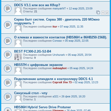
DDCS V3.1 или все же Kflop?
Последнее сообщение
manyakNT
«
12 мар 2025, 23:09
Ответы:
21
1
2
Серва балт систем. Серва 380 - двигатель 220 МОжно
подружить ?
Последнее сообщение
itur
«
07 мар 2025, 11:35
О клемах и важности контактов (HBS86H и 86HB250-156B).
Последнее сообщение
Corwax
«
05 мар 2025, 22:05
BEST FC300-2.2G-S2-B4
Последнее сообщение
Urshurark
«
05 мар 2025, 20:54
Ответы:
9
HBS57H с цифровым экраном
Последнее сообщение
nubsaybot
«
05 мар 2025, 14:24
Подключение шпинделя к контроллеру DDCS 4.1
Последнее сообщение
Сергей Улн 73
«
02 мар 2025, 13:23
Синусный стол - чпу
Последнее сообщение
a321
«
26 фев 2025, 16:20
Ответы:
1
HBS86H Hybrid Servo Drive Protuner
Последнее сообщение
Шерман
«
26 фев 2025, 07:48