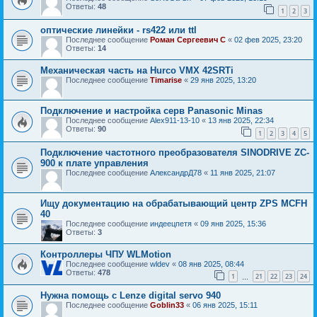
Ответы:
48
1
2
3
оптические линейки - rs422 или ttl
Последнее сообщение
Роман Сергеевич С
«
02 фев 2025, 23:20
Ответы:
14
Механическая часть на Hurco VMX 42SRTi
Последнее сообщение
Timarise
«
29 янв 2025, 13:20
Подключение и настройка серв Panasonic Minas
Последнее сообщение
Alex911-13-10
«
13 янв 2025, 22:34
Ответы:
90
1
2
3
4
5
Подключение частотного преобразователя SINODRIVE ZC-
900 к плате управления
Последнее сообщение
АлександрД78
«
11 янв 2025, 21:07
Ищу документацию на обрабатывающий центр ZPS MCFH
40
Последнее сообщение
индеецпетя
«
09 янв 2025, 15:36
Ответы:
3
Контроллеры ЧПУ WLMotion
Последнее сообщение
wldev
«
08 янв 2025, 08:44
Ответы:
478
1
21
22
23
24
…
Нужна помощь с Lenze digital servo 940
Последнее сообщение
Goblin33
«
06 янв 2025, 15:11