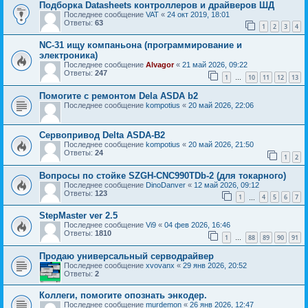
Подборка Datasheets контроллеров и драйверов ШД
Последнее сообщение
VAT
«
24 окт 2019, 18:01
Ответы:
63
1
2
3
4
NC-31 ищу компаньона (программирование и
электроника)
Последнее сообщение
Alvagor
«
21 май 2026, 09:22
Ответы:
247
1
10
11
12
13
…
Помогите с ремонтом Dela ASDA b2
Последнее сообщение
kompotius
«
20 май 2026, 22:06
Сервопривод Delta ASDA-B2
Последнее сообщение
kompotius
«
20 май 2026, 21:50
Ответы:
24
1
2
Вопросы по стойке SZGH-CNC990TDb-2 (для токарного)
Последнее сообщение
DinoDanver
«
12 май 2026, 09:12
Ответы:
123
1
4
5
6
7
…
StepMaster ver 2.5
Последнее сообщение
Vi9
«
04 фев 2026, 16:46
Ответы:
1810
1
88
89
90
91
…
Продаю универсальный серводрайвер
Последнее сообщение
xvovanx
«
29 янв 2026, 20:52
Ответы:
2
Коллеги, помогите опознать энкодер.
Последнее сообщение
murdemon
«
26 янв 2026, 12:47