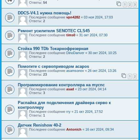
Ответы:
54
1
2
3
DDCS-V4.1 нужна помощь!
Последнее сообщение
vpn4282
«
03 ноя 2024, 17:03
Ответы:
2
Ремонт усилителя SENOTEC CLS45
Последнее сообщение
tims0
«
31 окт 2024, 07:30
Стойка 990 TDb Токарнофрезерная
Последнее сообщение
DinoDanver
«
30 окт 2024, 10:25
Ответы:
2
Помогите с сервоприводом acapos
Последнее сообщение
asamsonov
«
26 окт 2024, 13:26
Ответы:
23
1
2
Программирование контроллера на mycnc
Последнее сообщение
asad
«
23 окт 2024, 04:14
Ответы:
3
Распайка для подключения драйвера серво к
контроллеру
Последнее сообщение
rry
«
21 окт 2024, 17:52
Ответы:
1
Датчик Renishow 40-2
Последнее сообщение
Antonich
«
16 окт 2024, 09:34