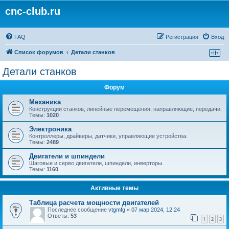
cnc-club.ru
FAQ
Регистрация
Вход
Список форумов
Детали станков
Детали станков
Форум
Механика
Конструкции станков, линейные перемещения, направляющие, передачи.
Темы:
1020
Электроника
Контроллеры, драйверы, датчики, управляющие устройства.
Темы:
2489
Двигатели и шпиндели
Шаговые и серво двигатели, шпиндели, инверторы.
Темы:
1160
Активные темы
Таблица расчета мощности двигателей
Последнее сообщение
vtgmfg
«
07 мар 2024, 12:24
Ответы:
53
1
2
3