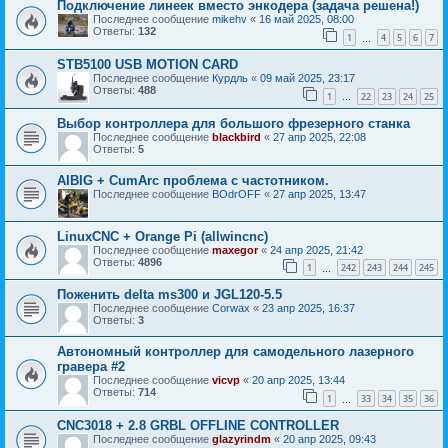
Подключение линеек вместо энкодера (задача решена!)
Последнее сообщение
mikehv
«
16 май 2025, 08:00
Ответы:
132
1
4
5
6
7
…
STB5100 USB MOTION CARD
Последнее сообщение
Курдль
«
09 май 2025, 23:17
Ответы:
488
1
22
23
24
25
…
Выбор контроллера для большого фрезерного станка
Последнее сообщение
blackbird
«
27 апр 2025, 22:08
Ответы:
5
AIBIG + CumArc проблема с частотником.
Последнее сообщение
BOdrOFF
«
27 апр 2025, 13:47
LinuxCNC + Orange Pi (allwincnc)
Последнее сообщение
maxegor
«
24 апр 2025, 21:42
Ответы:
4896
1
242
243
244
245
…
Поженить delta ms300 и JGL120-5.5
Последнее сообщение
Corwax
«
23 апр 2025, 16:37
Ответы:
3
Автономный контроллер для самодельного лазерного
гравера #2
Последнее сообщение
vicvp
«
20 апр 2025, 13:44
Ответы:
714
1
33
34
35
36
…
CNC3018 + 2.8 GRBL OFFLINE CONTROLLER
Последнее сообщение
glazyrindm
«
20 апр 2025, 09:43