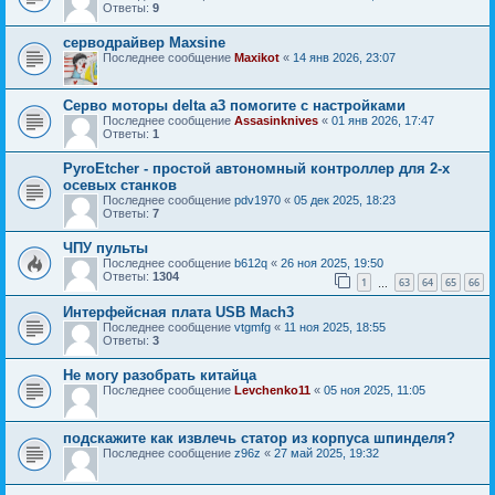
Ответы:
9
серводрайвер Maxsine
Последнее сообщение
Maxikot
«
14 янв 2026, 23:07
Серво моторы delta a3 помогите с настройками
Последнее сообщение
Assasinknives
«
01 янв 2026, 17:47
Ответы:
1
PyroEtcher - простой автономный контроллер для 2-х
осевых станков
Последнее сообщение
pdv1970
«
05 дек 2025, 18:23
Ответы:
7
ЧПУ пульты
Последнее сообщение
b612q
«
26 ноя 2025, 19:50
Ответы:
1304
1
63
64
65
66
…
Интерфейсная плата USB Mach3
Последнее сообщение
vtgmfg
«
11 ноя 2025, 18:55
Ответы:
3
Не могу разобрать китайца
Последнее сообщение
Levchenko11
«
05 ноя 2025, 11:05
подскажите как извлечь статор из корпуса шпинделя?
Последнее сообщение
z96z
«
27 май 2025, 19:32