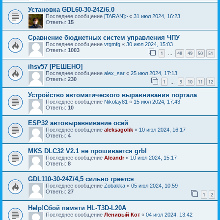
Установка GDL60-30-24Z/6.0
Последнее сообщение
[TARAN]>
«
31 июл 2024, 16:23
Ответы:
15
Сравнение бюджетных систем управления ЧПУ
Последнее сообщение
vtgmfg
«
30 июл 2024, 15:03
Ответы:
1003
1
48
49
50
51
…
ihsv57 [РЕШЕНО]
Последнее сообщение
alex_sar
«
25 июл 2024, 17:13
Ответы:
230
1
9
10
11
12
…
Устройство автоматического выравнивания портала
Последнее сообщение
Nikolay81
«
15 июл 2024, 17:43
Ответы:
10
ESP32 автовыравнивание осей
Последнее сообщение
aleksagolik
«
10 июл 2024, 16:17
Ответы:
4
MKS DLC32 V2.1 не прошивается grbl
Последнее сообщение
Aleandr
«
10 июл 2024, 15:17
Ответы:
8
GDL110-30-24Z/4,5 сильно греется
Последнее сообщение
Zobakka
«
05 июл 2024, 10:59
Ответы:
27
1
2
Help!Сбой памяти HL-T3D-L20A
Последнее сообщение
Ленивый Кот
«
04 июл 2024, 13:42