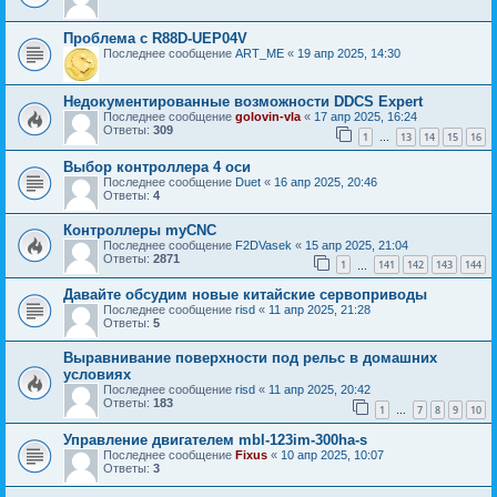
Проблема с R88D-UEP04V
Последнее сообщение
ART_ME
«
19 апр 2025, 14:30
Недокументированные возможности DDCS Expert
Последнее сообщение
golovin-vla
«
17 апр 2025, 16:24
Ответы:
309
1
13
14
15
16
…
Выбор контроллера 4 оси
Последнее сообщение
Duet
«
16 апр 2025, 20:46
Ответы:
4
Контроллеры myCNC
Последнее сообщение
F2DVasek
«
15 апр 2025, 21:04
Ответы:
2871
1
141
142
143
144
…
Давайте обсудим новые китайские сервоприводы
Последнее сообщение
risd
«
11 апр 2025, 21:28
Ответы:
5
Выравнивание поверхности под рельс в домашних
условиях
Последнее сообщение
risd
«
11 апр 2025, 20:42
Ответы:
183
1
7
8
9
10
…
Управление двигателем mbl-123im-300ha-s
Последнее сообщение
Fixus
«
10 апр 2025, 10:07
Ответы:
3