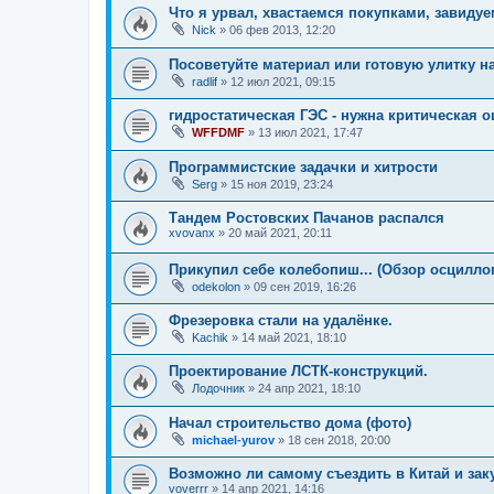
Что я урвал, хвастаемся покупками, завиду
Nick
»
06 фев 2013, 12:20
Посоветуйте материал или готовую улитку н
radlif
»
12 июл 2021, 09:15
гидростатическая ГЭС - нужна критическая 
WFFDMF
»
13 июл 2021, 17:47
Программистские задачки и хитрости
Serg
»
15 ноя 2019, 23:24
Тандем Ростовских Пачанов распался
xvovanx
»
20 май 2021, 20:11
Прикупил себе колебопиш... (Обзор осциллог
odekolon
»
09 сен 2019, 16:26
Фрезеровка стали на удалёнке.
Kachik
»
14 май 2021, 18:10
Проектирование ЛСТК-конструкций.
Лодочник
»
24 апр 2021, 18:10
Начал строительство дома (фото)
michael-yurov
»
18 сен 2018, 20:00
Возможно ли самому съездить в Китай и за
voverrr
»
14 апр 2021, 14:16