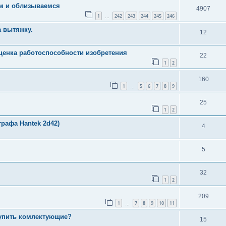
ем и облизываемся
4907
1
242
243
244
245
246
…
а вытяжку.
12
оценка работоспособности изобретения
22
1
2
160
1
5
6
7
8
9
…
25
1
2
рафа Hantek 2d42)
4
5
32
1
2
209
1
7
8
9
10
11
…
купить комлектующие?
15