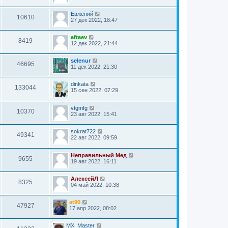
Евжений
10610
27 дек 2022, 18:47
aftaev
8419
12 дек 2022, 21:44
selenur
46695
11 дек 2022, 21:30
dinkata
133044
15 сен 2022, 07:29
vtgmfg
10370
23 авг 2022, 15:41
sokrat722
49341
22 авг 2022, 09:59
Неправильный Мед
9655
19 авг 2022, 16:11
АлексейЛ
8325
04 май 2022, 10:38
at90
47927
17 апр 2022, 08:02
MX_Master