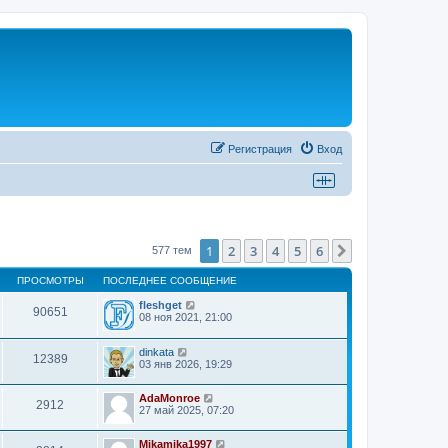
Регистрация
Вход
1
2
3
4
5
6
След.
577 тем
ПРОСМОТРЫ
ПОСЛЕДНЕЕ СООБЩЕНИЕ
fleshget
90651
08 ноя 2021, 21:00
dinkata
12389
03 янв 2026, 19:29
AdaMonroe
2912
27 май 2025, 07:20
Mikamika1997