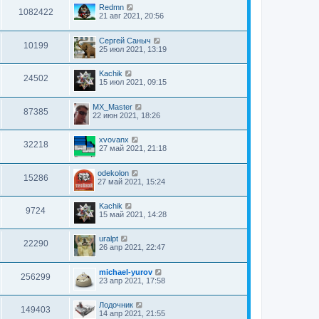
Redmn
1082422
21 авг 2021, 20:56
Сергей Саныч
10199
25 июл 2021, 13:19
Kachik
24502
15 июл 2021, 09:15
MX_Master
87385
22 июн 2021, 18:26
xvovanx
32218
27 май 2021, 21:18
odekolon
15286
27 май 2021, 15:24
Kachik
9724
15 май 2021, 14:28
uralpt
22290
26 апр 2021, 22:47
michael-yurov
256299
23 апр 2021, 17:58
Лодочник
149403
14 апр 2021, 21:55