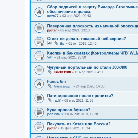
Сбор подписей в защиту Ричарда Столлмана
обеспечение в целом.
torvn77
»
03 апр 2021, 00:43
Поверочная плоскость из наливной эпоксид
pjotar
»
05 мар 2021, 23:13
Стоит ли делать токарный веб-сервис?
tbc
»
01 окт 2018, 12:40
Кнопки в банкоматах (Контроллеры ЧПУ WLM
VAT
»
21 мар 2021, 23:50
Чугунный портальный по стали 300х400
Kneht1988
»
13 мар 2021, 04:11
Fanuc 6m
Александр_
»
24 апр 2020, 14:03
Патинирование после пропитки?
radlif
»
05 мар 2021, 11:53
Куда пропал Афтаев?
john1987887
»
07 окт 2019, 12:28
Покупать из Китая или России?
pjotar
»
15 фев 2021, 15:34