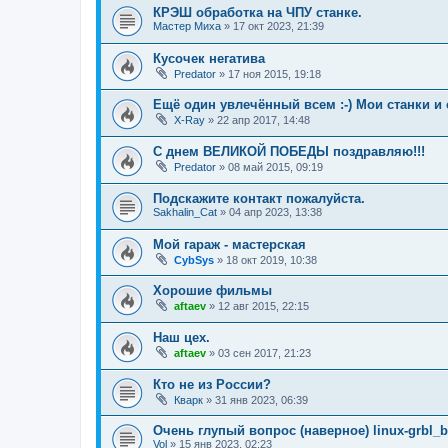
КРЭШ обработка на ЧПУ станке.
Мастер Миха
»
17 окт 2023, 21:39
Кусочек негатива
Predator
»
17 ноя 2015, 19:18
Ещё один увлечённый всем :-) Мои станки и 
X-Ray
»
22 апр 2017, 14:48
С днем ВЕЛИКОЙ ПОБЕДЫ поздравляю!!!
Predator
»
08 май 2015, 09:19
Подскажите контакт пожалуйста.
Sakhalin_Cat
»
04 апр 2023, 13:38
Мой гараж - мастерская
CybSys
»
18 окт 2019, 10:38
Хорошие фильмы
aftaev
»
12 авг 2015, 22:15
Наш цех.
aftaev
»
03 сен 2017, 21:23
Кто не из России?
Кварк
»
31 янв 2023, 06:39
Очень глупый вопрос (наверное) linux-grbl_
Vol
»
15 янв 2023, 02:23