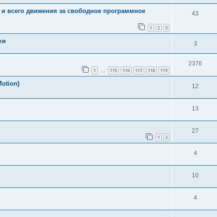
 и всего движения за свободное программное
43
1
2
3
ки
3
2376
1
115
116
117
118
119
…
otion)
12
13
27
1
2
4
10
4