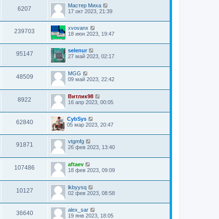
Мастер Миха
6207
17 окт 2023, 21:39
xvovanx
239703
18 июн 2023, 19:47
selenur
95147
27 май 2023, 02:17
MGG
48509
09 май 2023, 22:42
Витлик98
8922
16 апр 2023, 00:05
CybSys
62840
05 мар 2023, 20:47
vtgmfg
91871
26 фев 2023, 13:40
aftaev
107486
18 фев 2023, 09:09
lkbyysq
10127
02 фев 2023, 08:58
alex_sar
36640
19 янв 2023, 18:05