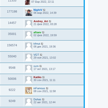
11333
07 мар 2022, 22:11
NightV
177198
06 мар 2022, 14:39
Andrey_Art
14457
21 фев 2022, 03:28
aftaev
35001
02 фев 2022, 19:59
kfmut
156574
08 дек 2021, 19:36
VGT
55040
29 ноя 2021, 13:02
svm
9548
17 окт 2021, 13:17
Katiks
50006
30 сен 2021, 11:11
inFamous
9222
08 сен 2021, 11:58
Duhas
9249
22 авг 2021, 12:44