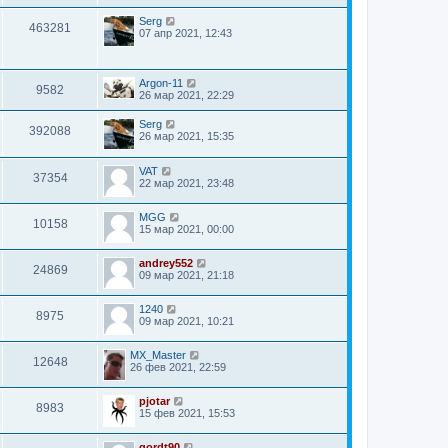
Serg
463281
07 апр 2021, 12:43
Argon-11
9582
26 мар 2021, 22:29
Serg
392088
26 мар 2021, 15:35
VAT
37354
22 мар 2021, 23:48
MGG
10158
15 мар 2021, 00:00
andrey552
24869
09 мар 2021, 21:18
1240
8975
09 мар 2021, 10:21
MX_Master
12648
26 фев 2021, 22:59
pjotar
8983
15 фев 2021, 15:53
gordt90