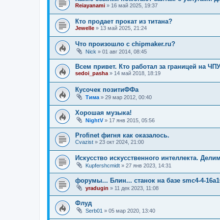
Reiayanami
»
16 май 2025, 19:37
Кто продает прокат из титана?
Jewelle
»
13 май 2025, 21:24
Что произошло с chipmaker.ru?
Nick
»
01 авг 2014, 08:45
Всем привет. Кто работал за границей на ЧП
sedoi_pasha
»
14 май 2018, 18:19
Кусочек позитиФФа
Тима
»
29 мар 2012, 00:40
Хорошая музыка!
NightV
»
17 янв 2015, 05:56
Profinet фигня как оказалось.
Cvazist
»
23 окт 2024, 21:00
Искусство искусственного интеллекта. Дели
Kupfershcmidt
»
27 янв 2023, 14:31
форумы... Блин... станок на базе smc4-4-16a
yradugin
»
11 дек 2023, 11:08
Флуд
Serb01
»
05 мар 2020, 13:40