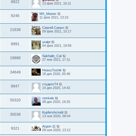
8922
13 фев 2021, 16:11
MX_Master
9246
11 фев 2021, 13:10
Сергей Саныч
21638
09 фев 2021, 10:17
uralpt
8991
04 фев 2021, 19:58
Sakhalin_Cat
19888
27 янв 2021, 17:11
HeavyToshik
34649
18 дек 2020, 05:49
студент74
8947
14 дек 2020, 14:42
vtorkalo
50320
08 дек 2020, 19:25
Kupfershcmidt
30038
13 ноя 2020, 08:04
Argon-11
9321
09 ноя 2020, 13:12