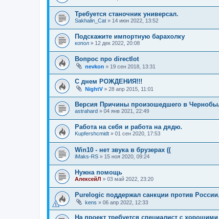
Требуется станочник универсал.
Sakhalin_Cat
»
14 июн 2022, 13:52
Подскажите импортную барахолку
копол
»
12 дек 2022, 20:08
Вопрос про directlot
nevkon
»
19 сен 2018, 13:31
С днем РОЖДЕНИЯ!!!
NightV
»
28 апр 2015, 11:01
Версия Причины произошедшего в Чернобыл
astrahard
»
04 янв 2021, 22:49
Работа на себя и работа на дядю.
Kupfershcmidt
»
01 сен 2020, 17:53
Win10 - нет звука в брузерах ((
iMaks-RS
»
15 ноя 2020, 09:24
Нужна помощь
АлексейЛ
»
03 май 2022, 23:20
Purelogic поддержал санкции против России
kens
»
06 апр 2022, 12:33
На проект требуется специалист с хорошим