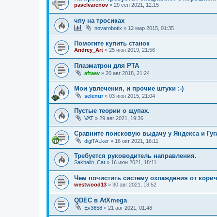
pavelvarenov
»
29 сен 2021, 12:15
чпу на тросиках
novarobotix
»
12 мар 2015, 01:35
Помогите купить станок
Andrey_Art
»
25 июн 2019, 21:56
Плазматрон для PTA
aftaev
»
20 авг 2018, 21:24
Мои увлечения, и прочие штуки :-)
selenur
»
03 июн 2015, 21:04
Пустые теории о щупах.
VAT
»
29 авг 2021, 19:36
Сравните поисковую выдачу у Яндекса и Гугл
digiTALker
»
16 окт 2021, 16:11
Требуется руководитель направления.
Sakhalin_Cat
»
16 июн 2021, 18:11
Чем почистить систему охлаждения от корич
westwood13
»
30 авг 2021, 18:52
QDEC в AtXmega
Ev3658
»
21 авг 2021, 01:48