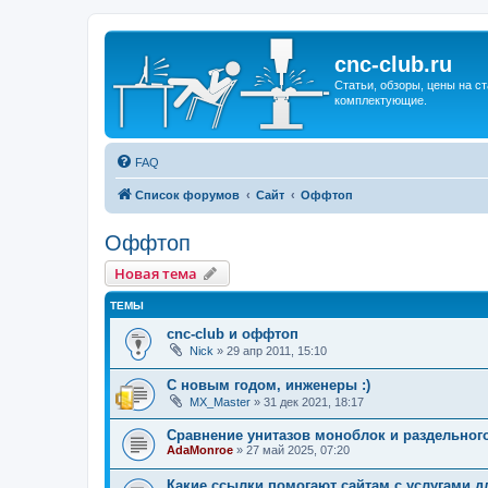
cnc-club.ru
Статьи, обзоры, цены на ст
комплектующие.
FAQ
Список форумов
Сайт
Оффтоп
Оффтоп
Новая тема
ТЕМЫ
cnc-club и оффтоп
Nick
»
29 апр 2011, 15:10
С новым годом, инженеры :)
MX_Master
»
31 дек 2021, 18:17
Сравнение унитазов моноблок и раздельного
AdaMonroe
»
27 май 2025, 07:20
Какие ссылки помогают сайтам с услугами д