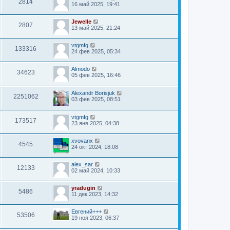
2814
16 май 2025, 19:41
Jewelle
2807
13 май 2025, 21:24
vtgmfg
133316
24 фев 2025, 05:34
Almodo
34623
05 фев 2025, 16:46
Alexandr Borisjuk
2251062
03 фев 2025, 08:51
vtgmfg
173517
23 янв 2025, 04:38
xvovanx
4545
24 окт 2024, 18:08
alex_sar
12133
02 май 2024, 10:33
yradugin
5486
11 дек 2023, 14:32
Евгений+++
53506
19 ноя 2023, 06:37