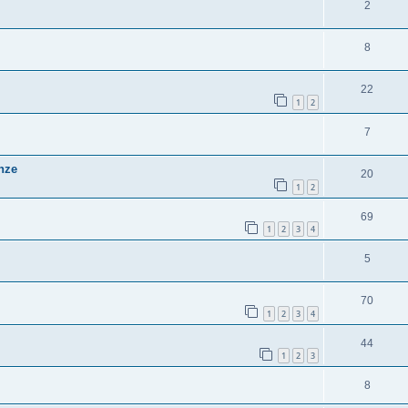
2
8
22
1
2
7
nze
20
1
2
69
1
2
3
4
5
70
1
2
3
4
44
1
2
3
8