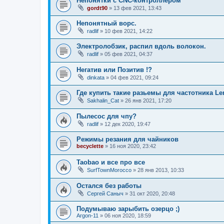
Непонятки с CNC-контроллером
gordt90
»
13 фев 2021, 13:43
Непонятный ворс.
radlif
»
10 фев 2021, 14:22
Электролобзик, распил вдоль волокон.
radlif
»
05 фев 2021, 04:37
Негатив или Позитив !?
dinkata
»
04 фев 2021, 09:24
Где купить такие разьемы для частотника Le
Sakhalin_Cat
»
26 янв 2021, 17:20
Пылесос для чпу?
radlif
»
12 дек 2020, 19:47
Режимы резания для чайников
becyclette
»
16 ноя 2020, 23:42
Taobao и все про все
SurfTownMorocco
»
28 янв 2013, 10:33
Остался без работы
Сергей Саныч
»
31 окт 2020, 20:48
Подумываю зарыбить озерцо ;)
Argon-11
»
06 ноя 2020, 18:59