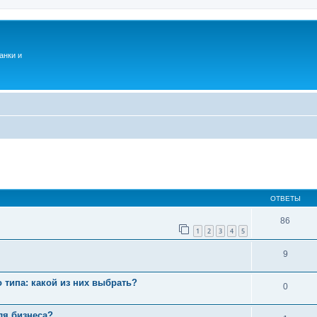
анки и
ОТВЕТЫ
86
1
2
3
4
5
9
 типа: какой из них выбрать?
0
ля бизнеса?