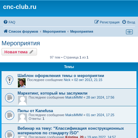
cnc-club.ru
FAQ
Регистрация
Вход
Список форумов
Мероприятия
Мероприятия
Мероприятия
Новая тема
97 тем • Страница
1
из
1
Темы
Шаблон оформления темы о мероприятии
Последнее сообщение
Nick
«
02 окт 2013, 21:15
Маркетинг, который мы заслужили
Последнее сообщение
MaksiMMM
«
28 окт 2024, 17:56
Пилы от Kanefusa
Последнее сообщение
MaksiMMM
«
01 окт 2024, 17:25
Ответы:
1
Вебинар на тему: “Классификация конструкционных
материалов по стандарту ISO”
Последнее сообщение
Kristina_20
«
19 апр 2022, 14:57