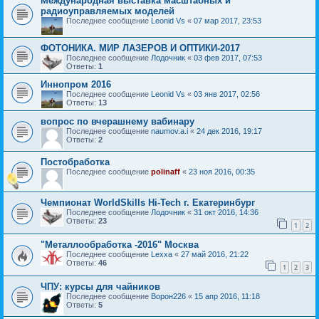
Международная выставка масштабных и
радиоуправляемых моделей
Последнее сообщение
Leonid Vs
«
07 мар 2017, 23:53
ФОТОНИКА. МИР ЛАЗЕРОВ И ОПТИКИ-2017
Последнее сообщение
Лодочник
«
03 фев 2017, 07:53
Ответы:
1
Иннопром 2016
Последнее сообщение
Leonid Vs
«
03 янв 2017, 02:56
Ответы:
13
вопрос по вчерашнему вабинару
Последнее сообщение
naumov.a.i
«
24 дек 2016, 19:17
Ответы:
2
Постобработка
Последнее сообщение
polinaff
«
23 ноя 2016, 00:35
Чемпионат WorldSkills Hi-Tech г. Екатеринбург
Последнее сообщение
Лодочник
«
31 окт 2016, 14:36
Ответы:
23
1
2
"Металлообработка -2016" Москва
Последнее сообщение
Lexxa
«
27 май 2016, 21:22
Ответы:
46
1
2
3
ЧПУ: курсы для чайников
Последнее сообщение
Ворон226
«
15 апр 2016, 11:18
Ответы:
5