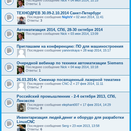
Последнее сообщение
Nick
«
04 июл 2014, 10:15
Ответы:
1
ТЕХНОДРЕВ 30.09-2.10.2014 Санкт-Петербург
Последнее сообщение
NightV
«
02 июл 2014, 11:41
Ответы:
3
Автоматизация 2014, СПб, 28-30 октября 2014
Последнее сообщение
Nick
«
03 июн 2014, 13:09
Приглашаем на конференцию: ПО для машиностроения
Последнее сообщение
yanovskaya
«
28 мар 2014, 15:17
Очередной вебинар по техники автоматизации Siemens
Последнее сообщение
Nick
«
04 мар 2014, 10:18
Ответы:
1
26.03.2014г. Семинар посвященный лазерной тематике
Последнее сообщение
CNC-Z
«
27 фев 2014, 11:11
Ответы:
7
Российский промышленник - 2-4 октября 2013, СПб,
Ленэкспо
Последнее сообщение
elephant007
«
17 фев 2014, 14:29
Ответы:
8
Инвентаризация людей,денег и оборудо для разработки
LinuxCNC
Последнее сообщение
Serg
«
23 ноя 2013, 13:58
Ответы:
6