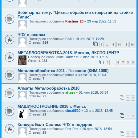
Вебинар на тему: "Циклы обработки отверстий на стойке
Fanuc"
Последнее сообщение
Kristina_20
«
23 мар 2022, 11:53
ЧПУ в школах
Последнее сообщение
Chili
«
19 ноя 2019, 14:29
Ответы:
314
1
13
14
15
16
…
МЕТАЛЛООБРАБОТКА-2018. Москва, ЭКСПОЦЕНТР
Последнее сообщение
Hanter
«
03 июл 2019, 12:15
Ответы:
161
1
6
7
8
9
…
Металлообработка 2011 - Гексапод (КИМ-1000)
Последнее сообщение
tehnic
«
30 окт 2018, 19:03
Ответы:
7
Алматы Металообработка 2018
Последнее сообщение
aftaev
«
01 июн 2018, 08:54
Ответы:
22
1
2
МАШИНОСТРОЕНИЕ-2018 г. Минск
Последнее сообщение
sima8520
«
13 апр 2018, 12:45
Ответы:
21
1
2
Конкурс Балт-Систем: ЧПУ в подарок
Последнее сообщение
Petr Petr
«
20 фев 2018, 18:54
Ответы:
25
1
2