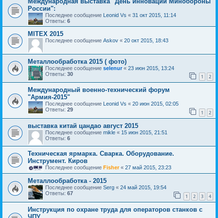
Международная выставка "День инноваций Минобороны
России":
Последнее сообщение
Leonid Vs
«
31 окт 2015, 11:14
Ответы:
6
MITEX 2015
Последнее сообщение
Askov
«
20 окт 2015, 18:43
Металлообработка 2015 ( фото)
Последнее сообщение
selenur
«
23 июн 2015, 13:24
Ответы:
30
1
2
Международный военно-технический форум
"Армия-2015"
Последнее сообщение
Leonid Vs
«
20 июн 2015, 02:05
Ответы:
29
1
2
выставка китай цандао август 2015
Последнее сообщение
mikle
«
15 июн 2015, 21:51
Ответы:
6
Техническая ярмарка. Сварка. Оборудование.
Инструмент. Киров
Последнее сообщение
Fisher
«
27 май 2015, 23:23
Металлообработка - 2015
Последнее сообщение
Serg
«
24 май 2015, 19:54
Ответы:
67
1
2
3
4
Инструкция по охране труда для операторов станков с
ЧПУ