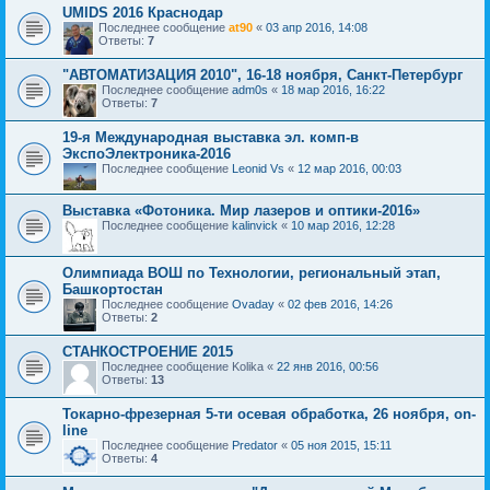
UMIDS 2016 Краснодар
Последнее сообщение
at90
«
03 апр 2016, 14:08
Ответы:
7
"АВТОМАТИЗАЦИЯ 2010", 16-18 ноября, Санкт-Петербург
Последнее сообщение
adm0s
«
18 мар 2016, 16:22
Ответы:
7
19-я Международная выставка эл. комп-в
ЭкспоЭлектроника-2016
Последнее сообщение
Leonid Vs
«
12 мар 2016, 00:03
Выставка «Фотоника. Мир лазеров и оптики-2016»
Последнее сообщение
kalinvick
«
10 мар 2016, 12:28
Олимпиада ВОШ по Технологии, региональный этап,
Башкортостан
Последнее сообщение
Ovaday
«
02 фев 2016, 14:26
Ответы:
2
СТАНКОСТРОЕНИЕ 2015
Последнее сообщение
Kolika
«
22 янв 2016, 00:56
Ответы:
13
Токарно-фрезерная 5-ти осевая обработка, 26 ноября, on-
line
Последнее сообщение
Predator
«
05 ноя 2015, 15:11
Ответы:
4