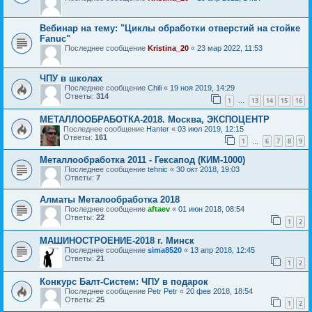
Вебинар на тему: "Циклы обработки отверстий на стойке
Fanuc"
Последнее сообщение
Kristina_20
«
23 мар 2022, 11:53
ЧПУ в школах
Последнее сообщение
Chili
«
19 ноя 2019, 14:29
Ответы:
314
1
13
14
15
16
…
МЕТАЛЛООБРАБОТКА-2018. Москва, ЭКСПОЦЕНТР
Последнее сообщение
Hanter
«
03 июл 2019, 12:15
Ответы:
161
1
6
7
8
9
…
Металлообработка 2011 - Гексапод (КИМ-1000)
Последнее сообщение
tehnic
«
30 окт 2018, 19:03
Ответы:
7
Алматы Металообработка 2018
Последнее сообщение
aftaev
«
01 июн 2018, 08:54
Ответы:
22
1
2
МАШИНОСТРОЕНИЕ-2018 г. Минск
Последнее сообщение
sima8520
«
13 апр 2018, 12:45
Ответы:
21
1
2
Конкурс Балт-Систем: ЧПУ в подарок
Последнее сообщение
Petr Petr
«
20 фев 2018, 18:54
Ответы:
25
1
2