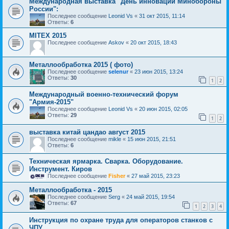
Международная выставка "День инноваций Минобороны
России":
Последнее сообщение
Leonid Vs
«
31 окт 2015, 11:14
Ответы:
6
MITEX 2015
Последнее сообщение
Askov
«
20 окт 2015, 18:43
Металлообработка 2015 ( фото)
Последнее сообщение
selenur
«
23 июн 2015, 13:24
Ответы:
30
1
2
Международный военно-технический форум
"Армия-2015"
Последнее сообщение
Leonid Vs
«
20 июн 2015, 02:05
Ответы:
29
1
2
выставка китай цандао август 2015
Последнее сообщение
mikle
«
15 июн 2015, 21:51
Ответы:
6
Техническая ярмарка. Сварка. Оборудование.
Инструмент. Киров
Последнее сообщение
Fisher
«
27 май 2015, 23:23
Металлообработка - 2015
Последнее сообщение
Serg
«
24 май 2015, 19:54
Ответы:
67
1
2
3
4
Инструкция по охране труда для операторов станков с
ЧПУ