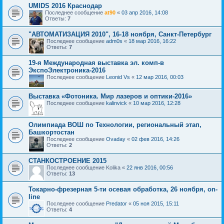
UMIDS 2016 Краснодар
Последнее сообщение
at90
«
03 апр 2016, 14:08
Ответы:
7
"АВТОМАТИЗАЦИЯ 2010", 16-18 ноября, Санкт-Петербург
Последнее сообщение
adm0s
«
18 мар 2016, 16:22
Ответы:
7
19-я Международная выставка эл. комп-в
ЭкспоЭлектроника-2016
Последнее сообщение
Leonid Vs
«
12 мар 2016, 00:03
Выставка «Фотоника. Мир лазеров и оптики-2016»
Последнее сообщение
kalinvick
«
10 мар 2016, 12:28
Олимпиада ВОШ по Технологии, региональный этап,
Башкортостан
Последнее сообщение
Ovaday
«
02 фев 2016, 14:26
Ответы:
2
СТАНКОСТРОЕНИЕ 2015
Последнее сообщение
Kolika
«
22 янв 2016, 00:56
Ответы:
13
Токарно-фрезерная 5-ти осевая обработка, 26 ноября, on-
line
Последнее сообщение
Predator
«
05 ноя 2015, 15:11
Ответы:
4