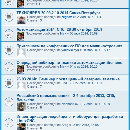
Последнее сообщение
Nick
«
04 июл 2014, 10:15
Ответы:
1
ТЕХНОДРЕВ 30.09-2.10.2014 Санкт-Петербург
Последнее сообщение
NightV
«
02 июл 2014, 11:41
Ответы:
3
Автоматизация 2014, СПб, 28-30 октября 2014
Последнее сообщение
Nick
«
03 июн 2014, 13:09
Приглашаем на конференцию: ПО для машиностроения
Последнее сообщение
yanovskaya
«
28 мар 2014, 15:17
Очередной вебинар по техники автоматизации Siemens
Последнее сообщение
Nick
«
04 мар 2014, 10:18
Ответы:
1
26.03.2014г. Семинар посвященный лазерной тематике
Последнее сообщение
CNC-Z
«
27 фев 2014, 11:11
Ответы:
7
Российский промышленник - 2-4 октября 2013, СПб,
Ленэкспо
Последнее сообщение
elephant007
«
17 фев 2014, 14:29
Ответы:
8
Инвентаризация людей,денег и оборудо для разработки
LinuxCNC
Последнее сообщение
Serg
«
23 ноя 2013, 13:58
Ответы:
6