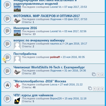
Международная выставка масштабных и
радиоуправляемых моделей
Последнее сообщение
Leonid Vs
«
07 мар 2017, 23:53
ФОТОНИКА. МИР ЛАЗЕРОВ И ОПТИКИ-2017
Последнее сообщение
Лодочник
«
03 фев 2017, 07:53
Ответы:
1
Иннопром 2016
Последнее сообщение
Leonid Vs
«
03 янв 2017, 02:56
Ответы:
13
вопрос по вчерашнему вабинару
Последнее сообщение
naumov.a.i
«
24 дек 2016, 19:17
Ответы:
2
Постобработка
Последнее сообщение
polinaff
«
23 ноя 2016, 00:35
Чемпионат WorldSkills Hi-Tech г. Екатеринбург
Последнее сообщение
Лодочник
«
31 окт 2016, 14:36
Ответы:
23
1
2
"Металлообработка -2016" Москва
Последнее сообщение
Lexxa
«
27 май 2016, 21:22
Ответы:
46
1
2
3
ЧПУ: курсы для чайников
Последнее сообщение
Ворон226
«
15 апр 2016, 11:18
Ответы:
5