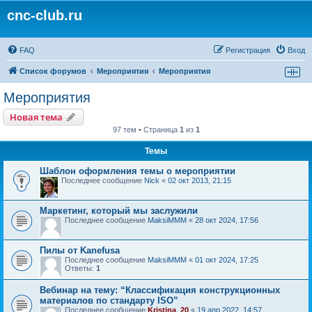
cnc-club.ru
FAQ
Регистрация
Вход
Список форумов
Мероприятия
Мероприятия
Мероприятия
Новая тема
97 тем • Страница
1
из
1
Темы
Шаблон оформления темы о мероприятии
Последнее сообщение
Nick
«
02 окт 2013, 21:15
Маркетинг, который мы заслужили
Последнее сообщение
MaksiMMM
«
28 окт 2024, 17:56
Пилы от Kanefusa
Последнее сообщение
MaksiMMM
«
01 окт 2024, 17:25
Ответы:
1
Вебинар на тему: “Классификация конструкционных
материалов по стандарту ISO”
Последнее сообщение
Kristina_20
«
19 апр 2022, 14:57