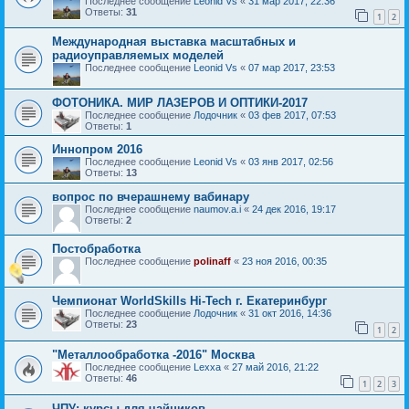
Последнее сообщение
Leonid Vs
«
31 мар 2017, 22:36
Ответы:
31
1
2
Международная выставка масштабных и
радиоуправляемых моделей
Последнее сообщение
Leonid Vs
«
07 мар 2017, 23:53
ФОТОНИКА. МИР ЛАЗЕРОВ И ОПТИКИ-2017
Последнее сообщение
Лодочник
«
03 фев 2017, 07:53
Ответы:
1
Иннопром 2016
Последнее сообщение
Leonid Vs
«
03 янв 2017, 02:56
Ответы:
13
вопрос по вчерашнему вабинару
Последнее сообщение
naumov.a.i
«
24 дек 2016, 19:17
Ответы:
2
Постобработка
Последнее сообщение
polinaff
«
23 ноя 2016, 00:35
Чемпионат WorldSkills Hi-Tech г. Екатеринбург
Последнее сообщение
Лодочник
«
31 окт 2016, 14:36
Ответы:
23
1
2
"Металлообработка -2016" Москва
Последнее сообщение
Lexxa
«
27 май 2016, 21:22
Ответы:
46
1
2
3
ЧПУ: курсы для чайников