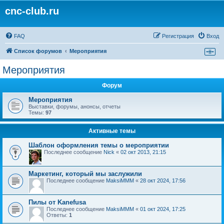
cnc-club.ru
FAQ
Регистрация
Вход
Список форумов
Мероприятия
Мероприятия
Форум
Мероприятия
Выставки, форумы, анонсы, отчеты
Темы:
97
Активные темы
Шаблон оформления темы о мероприятии
Последнее сообщение
Nick
«
02 окт 2013, 21:15
Маркетинг, который мы заслужили
Последнее сообщение
MaksiMMM
«
28 окт 2024, 17:56
Пилы от Kanefusa
Последнее сообщение
MaksiMMM
«
01 окт 2024, 17:25
Ответы:
1