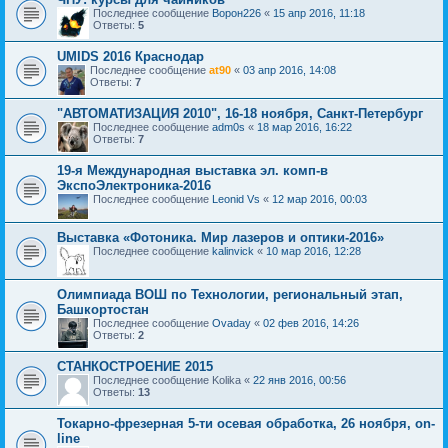
Последнее сообщение
Ворон226
«
15 апр 2016, 11:18
Ответы:
5
UMIDS 2016 Краснодар
Последнее сообщение
at90
«
03 апр 2016, 14:08
Ответы:
7
"АВТОМАТИЗАЦИЯ 2010", 16-18 ноября, Санкт-Петербург
Последнее сообщение
adm0s
«
18 мар 2016, 16:22
Ответы:
7
19-я Международная выставка эл. комп-в
ЭкспоЭлектроника-2016
Последнее сообщение
Leonid Vs
«
12 мар 2016, 00:03
Выставка «Фотоника. Мир лазеров и оптики-2016»
Последнее сообщение
kalinvick
«
10 мар 2016, 12:28
Олимпиада ВОШ по Технологии, региональный этап,
Башкортостан
Последнее сообщение
Ovaday
«
02 фев 2016, 14:26
Ответы:
2
СТАНКОСТРОЕНИЕ 2015
Последнее сообщение
Kolika
«
22 янв 2016, 00:56
Ответы:
13
Токарно-фрезерная 5-ти осевая обработка, 26 ноября, on-
line