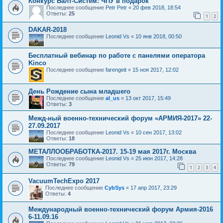
Конкурс Балт-Систем: ЧПУ в подарок
Последнее сообщение
Petr Petr
«
20 фев 2018, 18:54
Ответы:
25
1
2
DAKAR-2018
Последнее сообщение
Leonid Vs
«
10 янв 2018, 00:50
Бесплатный вебинар по работе с панелями оператора
Kinco
Последнее сообщение
farengeit
«
15 ноя 2017, 12:02
День Рождение сына младшего
Последнее сообщение
al_us
«
13 окт 2017, 15:49
Ответы:
3
Межд-ный военно-технический форум «АРМИЯ-2017» 22-
27.09.2017
Последнее сообщение
Leonid Vs
«
10 сен 2017, 13:02
Ответы:
18
МЕТАЛЛООБРАБОТКА-2017. 15-19 мая 2017г. Москва
Последнее сообщение
Leonid Vs
«
25 июн 2017, 14:28
Ответы:
79
1
2
3
4
VacuumTechExpo 2017
Последнее сообщение
CybSys
«
17 апр 2017, 23:29
Ответы:
4
Международный военно-технический форум Армия-2016
6-11.09.16