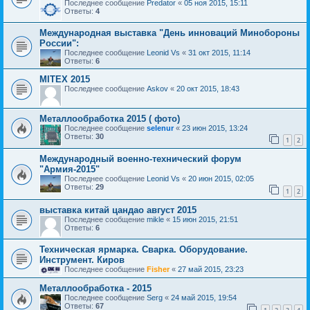
Последнее сообщение
Predator
«
05 ноя 2015, 15:11
Ответы:
4
Международная выставка "День инноваций Минобороны
России":
Последнее сообщение
Leonid Vs
«
31 окт 2015, 11:14
Ответы:
6
MITEX 2015
Последнее сообщение
Askov
«
20 окт 2015, 18:43
Металлообработка 2015 ( фото)
Последнее сообщение
selenur
«
23 июн 2015, 13:24
Ответы:
30
1
2
Международный военно-технический форум
"Армия-2015"
Последнее сообщение
Leonid Vs
«
20 июн 2015, 02:05
Ответы:
29
1
2
выставка китай цандао август 2015
Последнее сообщение
mikle
«
15 июн 2015, 21:51
Ответы:
6
Техническая ярмарка. Сварка. Оборудование.
Инструмент. Киров
Последнее сообщение
Fisher
«
27 май 2015, 23:23
Металлообработка - 2015
Последнее сообщение
Serg
«
24 май 2015, 19:54
Ответы:
67