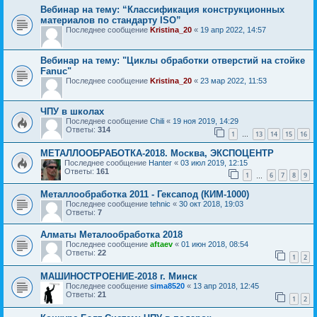
Вебинар на тему: “Классификация конструкционных
материалов по стандарту ISO”
Последнее сообщение
Kristina_20
«
19 апр 2022, 14:57
Вебинар на тему: "Циклы обработки отверстий на стойке
Fanuc"
Последнее сообщение
Kristina_20
«
23 мар 2022, 11:53
ЧПУ в школах
Последнее сообщение
Chili
«
19 ноя 2019, 14:29
Ответы:
314
1
13
14
15
16
…
МЕТАЛЛООБРАБОТКА-2018. Москва, ЭКСПОЦЕНТР
Последнее сообщение
Hanter
«
03 июл 2019, 12:15
Ответы:
161
1
6
7
8
9
…
Металлообработка 2011 - Гексапод (КИМ-1000)
Последнее сообщение
tehnic
«
30 окт 2018, 19:03
Ответы:
7
Алматы Металообработка 2018
Последнее сообщение
aftaev
«
01 июн 2018, 08:54
Ответы:
22
1
2
МАШИНОСТРОЕНИЕ-2018 г. Минск
Последнее сообщение
sima8520
«
13 апр 2018, 12:45
Ответы:
21
1
2