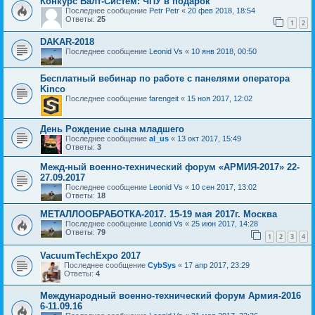
Конкурс Балт-Систем: ЧПУ в подарок
Последнее сообщение
Petr Petr
«
20 фев 2018, 18:54
Ответы:
25
1
2
DAKAR-2018
Последнее сообщение
Leonid Vs
«
10 янв 2018, 00:50
Бесплатный вебинар по работе с панелями оператора
Kinco
Последнее сообщение
farengeit
«
15 ноя 2017, 12:02
День Рождение сына младшего
Последнее сообщение
al_us
«
13 окт 2017, 15:49
Ответы:
3
Межд-ный военно-технический форум «АРМИЯ-2017» 22-
27.09.2017
Последнее сообщение
Leonid Vs
«
10 сен 2017, 13:02
Ответы:
18
МЕТАЛЛООБРАБОТКА-2017. 15-19 мая 2017г. Москва
Последнее сообщение
Leonid Vs
«
25 июн 2017, 14:28
Ответы:
79
1
2
3
4
VacuumTechExpo 2017
Последнее сообщение
CybSys
«
17 апр 2017, 23:29
Ответы:
4
Международный военно-технический форум Армия-2016
6-11.09.16