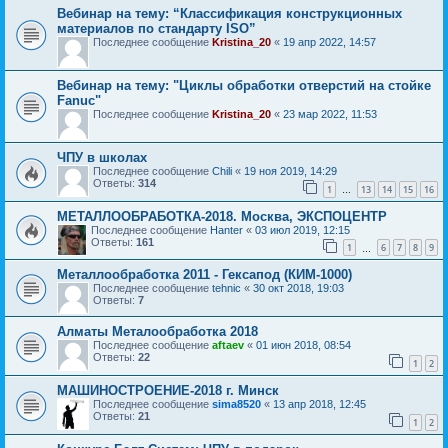
Вебинар на тему: “Классификация конструкционных
материалов по стандарту ISO”
Последнее сообщение
Kristina_20
«
19 апр 2022, 14:57
Вебинар на тему: "Циклы обработки отверстий на стойке
Fanuc"
Последнее сообщение
Kristina_20
«
23 мар 2022, 11:53
ЧПУ в школах
Последнее сообщение
Chili
«
19 ноя 2019, 14:29
Ответы:
314
1
13
14
15
16
…
МЕТАЛЛООБРАБОТКА-2018. Москва, ЭКСПОЦЕНТР
Последнее сообщение
Hanter
«
03 июл 2019, 12:15
Ответы:
161
1
6
7
8
9
…
Металлообработка 2011 - Гексапод (КИМ-1000)
Последнее сообщение
tehnic
«
30 окт 2018, 19:03
Ответы:
7
Алматы Металообработка 2018
Последнее сообщение
aftaev
«
01 июн 2018, 08:54
Ответы:
22
1
2
МАШИНОСТРОЕНИЕ-2018 г. Минск
Последнее сообщение
sima8520
«
13 апр 2018, 12:45
Ответы:
21
1
2