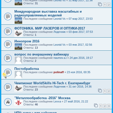
Последнее сообщение
Leonid Vs
«
31 мар 2017, 22:36
Ответы:
31
1
2
Международная выставка масштабных и
радиоуправляемых моделей
Последнее сообщение
Leonid Vs
«
07 мар 2017, 23:53
ФОТОНИКА. МИР ЛАЗЕРОВ И ОПТИКИ-2017
Последнее сообщение
Лодочник
«
03 фев 2017, 07:53
Ответы:
1
Иннопром 2016
Последнее сообщение
Leonid Vs
«
03 янв 2017, 02:56
Ответы:
13
вопрос по вчерашнему вабинару
Последнее сообщение
naumov.a.i
«
24 дек 2016, 19:17
Ответы:
2
Постобработка
Последнее сообщение
polinaff
«
23 ноя 2016, 00:35
Чемпионат WorldSkills Hi-Tech г. Екатеринбург
Последнее сообщение
Лодочник
«
31 окт 2016, 14:36
Ответы:
23
1
2
"Металлообработка -2016" Москва
Последнее сообщение
Lexxa
«
27 май 2016, 21:22
Ответы:
46
1
2
3
ЧПУ: курсы для чайников