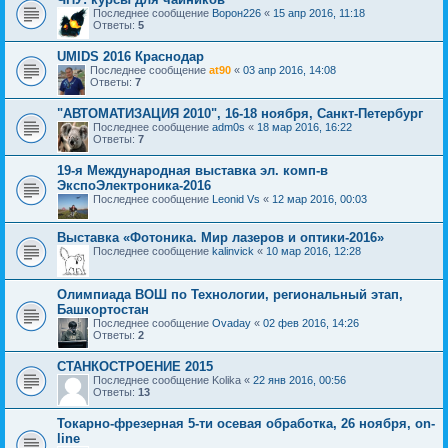
Последнее сообщение
Ворон226
«
15 апр 2016, 11:18
Ответы:
5
UMIDS 2016 Краснодар
Последнее сообщение
at90
«
03 апр 2016, 14:08
Ответы:
7
"АВТОМАТИЗАЦИЯ 2010", 16-18 ноября, Санкт-Петербург
Последнее сообщение
adm0s
«
18 мар 2016, 16:22
Ответы:
7
19-я Международная выставка эл. комп-в
ЭкспоЭлектроника-2016
Последнее сообщение
Leonid Vs
«
12 мар 2016, 00:03
Выставка «Фотоника. Мир лазеров и оптики-2016»
Последнее сообщение
kalinvick
«
10 мар 2016, 12:28
Олимпиада ВОШ по Технологии, региональный этап,
Башкортостан
Последнее сообщение
Ovaday
«
02 фев 2016, 14:26
Ответы:
2
СТАНКОСТРОЕНИЕ 2015
Последнее сообщение
Kolika
«
22 янв 2016, 00:56
Ответы:
13
Токарно-фрезерная 5-ти осевая обработка, 26 ноября, on-
line