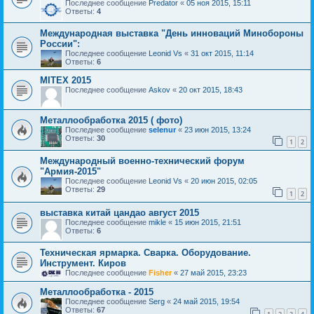
Последнее сообщение
Predator
«
05 ноя 2015, 15:11
Ответы:
4
Международная выставка "День инноваций Минобороны
России":
Последнее сообщение
Leonid Vs
«
31 окт 2015, 11:14
Ответы:
6
MITEX 2015
Последнее сообщение
Askov
«
20 окт 2015, 18:43
Металлообработка 2015 ( фото)
Последнее сообщение
selenur
«
23 июн 2015, 13:24
Ответы:
30
1
2
Международный военно-технический форум
"Армия-2015"
Последнее сообщение
Leonid Vs
«
20 июн 2015, 02:05
Ответы:
29
1
2
выставка китай цандао август 2015
Последнее сообщение
mikle
«
15 июн 2015, 21:51
Ответы:
6
Техническая ярмарка. Сварка. Оборудование.
Инструмент. Киров
Последнее сообщение
Fisher
«
27 май 2015, 23:23
Металлообработка - 2015
Последнее сообщение
Serg
«
24 май 2015, 19:54
Ответы:
67