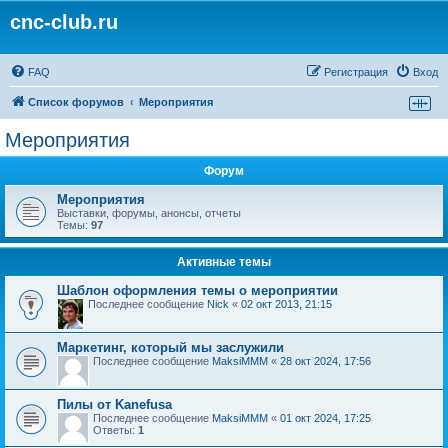
cnc-club.ru
FAQ
Регистрация
Вход
Список форумов
Мероприятия
Мероприятия
Форум
Мероприятия
Выставки, форумы, анонсы, отчеты
Темы:
97
Активные темы
Шаблон оформления темы о мероприятии
Последнее сообщение
Nick
«
02 окт 2013, 21:15
Маркетинг, который мы заслужили
Последнее сообщение
MaksiMMM
«
28 окт 2024, 17:56
Пилы от Kanefusa
Последнее сообщение
MaksiMMM
«
01 окт 2024, 17:25
Ответы:
1