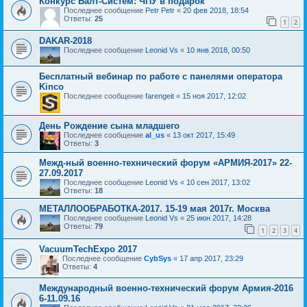
Конкурс Балт-Систем: ЧПУ в подарок
Последнее сообщение
Petr Petr
«
20 фев 2018, 18:54
Ответы:
25
1
2
DAKAR-2018
Последнее сообщение
Leonid Vs
«
10 янв 2018, 00:50
Бесплатный вебинар по работе с панелями оператора
Kinco
Последнее сообщение
farengeit
«
15 ноя 2017, 12:02
День Рождение сына младшего
Последнее сообщение
al_us
«
13 окт 2017, 15:49
Ответы:
3
Межд-ный военно-технический форум «АРМИЯ-2017» 22-
27.09.2017
Последнее сообщение
Leonid Vs
«
10 сен 2017, 13:02
Ответы:
18
МЕТАЛЛООБРАБОТКА-2017. 15-19 мая 2017г. Москва
Последнее сообщение
Leonid Vs
«
25 июн 2017, 14:28
Ответы:
79
1
2
3
4
VacuumTechExpo 2017
Последнее сообщение
CybSys
«
17 апр 2017, 23:29
Ответы:
4
Международный военно-технический форум Армия-2016
6-11.09.16