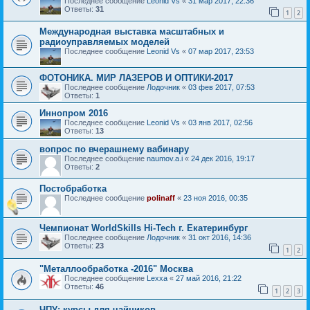
Последнее сообщение
Leonid Vs
«
31 мар 2017, 22:36
Ответы:
31
1
2
Международная выставка масштабных и
радиоуправляемых моделей
Последнее сообщение
Leonid Vs
«
07 мар 2017, 23:53
ФОТОНИКА. МИР ЛАЗЕРОВ И ОПТИКИ-2017
Последнее сообщение
Лодочник
«
03 фев 2017, 07:53
Ответы:
1
Иннопром 2016
Последнее сообщение
Leonid Vs
«
03 янв 2017, 02:56
Ответы:
13
вопрос по вчерашнему вабинару
Последнее сообщение
naumov.a.i
«
24 дек 2016, 19:17
Ответы:
2
Постобработка
Последнее сообщение
polinaff
«
23 ноя 2016, 00:35
Чемпионат WorldSkills Hi-Tech г. Екатеринбург
Последнее сообщение
Лодочник
«
31 окт 2016, 14:36
Ответы:
23
1
2
"Металлообработка -2016" Москва
Последнее сообщение
Lexxa
«
27 май 2016, 21:22
Ответы:
46
1
2
3
ЧПУ: курсы для чайников