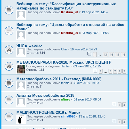
Вебинар на тему: “Классификация конструкционных
материалов по стандарту ISO”
Последнее сообщение
Kristina_20
«
19 апр 2022, 14:57
Вебинар на тему: "Циклы обработки отверстий на стойке
Fanuc"
Последнее сообщение
Kristina_20
«
23 мар 2022, 11:53
ЧПУ в школах
Последнее сообщение
Chili
«
19 ноя 2019, 14:29
Ответы:
314
1
13
14
15
16
…
МЕТАЛЛООБРАБОТКА-2018. Москва, ЭКСПОЦЕНТР
Последнее сообщение
Hanter
«
03 июл 2019, 12:15
Ответы:
161
1
6
7
8
9
…
Металлообработка 2011 - Гексапод (КИМ-1000)
Последнее сообщение
tehnic
«
30 окт 2018, 19:03
Ответы:
7
Алматы Металообработка 2018
Последнее сообщение
aftaev
«
01 июн 2018, 08:54
Ответы:
22
1
2
МАШИНОСТРОЕНИЕ-2018 г. Минск
Последнее сообщение
sima8520
«
13 апр 2018, 12:45
Ответы:
21
1
2