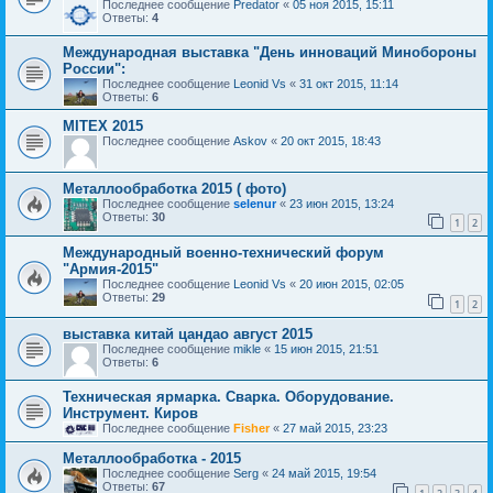
Последнее сообщение
Predator
«
05 ноя 2015, 15:11
Ответы:
4
Международная выставка "День инноваций Минобороны
России":
Последнее сообщение
Leonid Vs
«
31 окт 2015, 11:14
Ответы:
6
MITEX 2015
Последнее сообщение
Askov
«
20 окт 2015, 18:43
Металлообработка 2015 ( фото)
Последнее сообщение
selenur
«
23 июн 2015, 13:24
Ответы:
30
1
2
Международный военно-технический форум
"Армия-2015"
Последнее сообщение
Leonid Vs
«
20 июн 2015, 02:05
Ответы:
29
1
2
выставка китай цандао август 2015
Последнее сообщение
mikle
«
15 июн 2015, 21:51
Ответы:
6
Техническая ярмарка. Сварка. Оборудование.
Инструмент. Киров
Последнее сообщение
Fisher
«
27 май 2015, 23:23
Металлообработка - 2015
Последнее сообщение
Serg
«
24 май 2015, 19:54
Ответы:
67