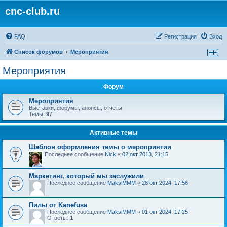
cnc-club.ru
FAQ
Регистрация
Вход
Список форумов
Мероприятия
Мероприятия
Форум
Мероприятия
Выставки, форумы, анонсы, отчеты
Темы:
97
Активные темы
Шаблон оформления темы о мероприятии
Последнее сообщение
Nick
«
02 окт 2013, 21:15
Маркетинг, который мы заслужили
Последнее сообщение
MaksiMMM
«
28 окт 2024, 17:56
Пилы от Kanefusa
Последнее сообщение
MaksiMMM
«
01 окт 2024, 17:25
Ответы:
1