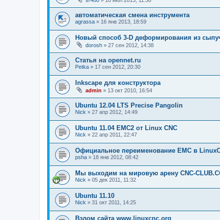
автоматическая смена инструмента
agrassa
»
16 янв 2013, 18:59
Новый способ 3-D деформирования из сыпу
dorosh
»
27 сен 2012, 14:38
Статья на opennet.ru
Petka
»
17 сен 2012, 20:30
Inkscape для конструктора
admin
»
13 окт 2010, 16:54
Ubuntu 12.04 LTS Precise Pangolin
Nick
»
27 апр 2012, 14:49
Ubuntu 11.04 EMC2 от Linux CNC
Nick
»
22 апр 2011, 22:47
Официальное переименование EMC в Linux
psha
»
18 янв 2012, 08:42
Мы выходим на мировую арену CNC-CLUB.C
Nick
»
05 дек 2011, 11:32
Ubuntu 11.10
Nick
»
31 окт 2011, 14:25
Взлом сайта www.linuxcnc.org