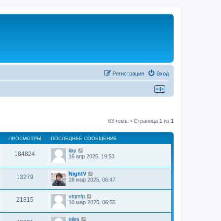
Регистрация
Вход
63 темы • Страница
1
из
1
ПРОСМОТРЫ
ПОСЛЕДНЕЕ СООБЩЕНИЕ
ilay
184824
16 апр 2025, 19:53
NightV
13279
28 мар 2025, 06:47
vtgmfg
21815
10 мар 2025, 06:55
oiles