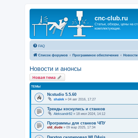
cnc-club.ru
Статьи, обзоры, цены на ст
комплектующие.
FAQ
Список форумов
Программное обеспечение
Новости
Новости и анонсы
Новая тема
ТЕМЫ
Ncstudio 5.5.60
shalek
»
04 авг 2016, 17:27
Тренды коснулись и станков
Aleksandr82
»
18 июл 2024, 14:12
Программы для станков ЧПУ
old_dude
»
09 мар 2025, 17:34
Darxton скопировал WLDAxis