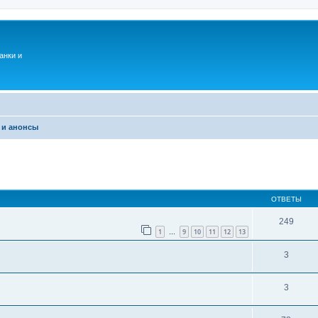
анки и
 и анонсы
ОТВЕТЫ
249
1
9
10
11
12
13
…
3
3