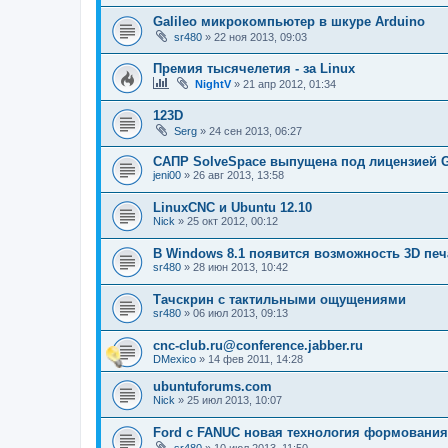
Galileo микрокомпьютер в шкуре Arduino
sr480
»
22 ноя 2013, 09:03
Премия тысячелетия - за Linux
NightV
»
21 апр 2012, 01:34
123D
Serg
»
24 сен 2013, 06:27
САПР SolveSpace выпущена под лицензией 
jeni00
»
26 авг 2013, 13:58
LinuxCNC и Ubuntu 12.10
Nick
»
25 окт 2012, 00:12
В Windows 8.1 появится возможность 3D печ
sr480
»
28 июн 2013, 10:42
Тачскрин с тактильными ощущениями
sr480
»
06 июл 2013, 09:13
cnc-club.ru@conference.jabber.ru
DMexico
»
14 фев 2011, 14:28
ubuntuforums.com
Nick
»
25 июл 2013, 10:07
Ford с FANUC новая технология формования
sr480
»
10 июл 2013, 11:50