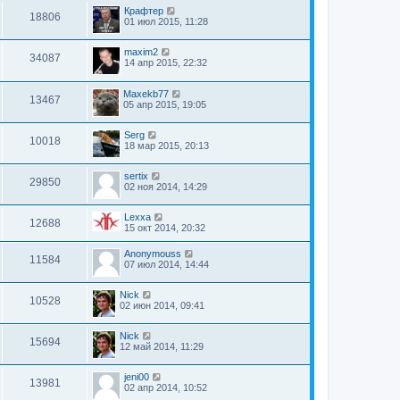
Крафтер
18806
01 июл 2015, 11:28
maxim2
34087
14 апр 2015, 22:32
Maxekb77
13467
05 апр 2015, 19:05
Serg
10018
18 мар 2015, 20:13
sertix
29850
02 ноя 2014, 14:29
Lexxa
12688
15 окт 2014, 20:32
Anonymouss
11584
07 июл 2014, 14:44
Nick
10528
02 июн 2014, 09:41
Nick
15694
12 май 2014, 11:29
jeni00
13981
02 апр 2014, 10:52