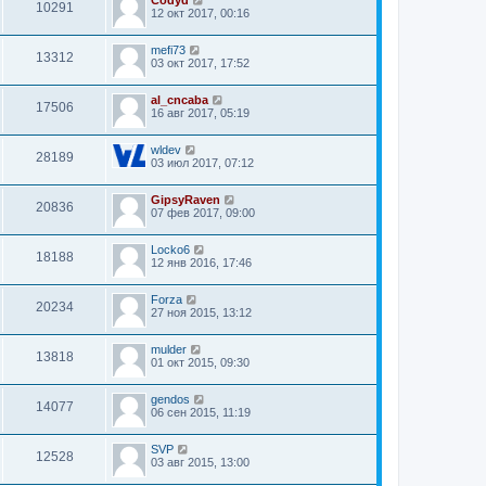
10291
12 окт 2017, 00:16
mefi73
13312
03 окт 2017, 17:52
al_cncaba
17506
16 авг 2017, 05:19
wldev
28189
03 июл 2017, 07:12
GipsyRaven
20836
07 фев 2017, 09:00
Locko6
18188
12 янв 2016, 17:46
Forza
20234
27 ноя 2015, 13:12
mulder
13818
01 окт 2015, 09:30
gendos
14077
06 сен 2015, 11:19
SVP
12528
03 авг 2015, 13:00