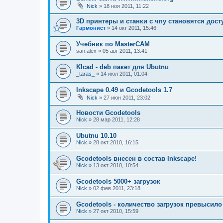
Nick
»
18 ноя 2011, 11:22
3D принтеры и станки с чпу становятся дост
Гармонист
»
14 окт 2011, 15:46
Учебник по MasterCAM
san.alex
»
05 авг 2011, 13:41
KIcad - deb пакет для Ubutnu
_taras_
»
14 июл 2011, 01:04
Inkscape 0.49 и Gcodetools 1.7
Nick
»
27 июн 2011, 23:02
Новости Gcodetools
Nick
»
28 мар 2011, 12:28
Ubutnu 10.10
Nick
»
28 окт 2010, 16:15
Gcodetools внесен в состав Inkscape!
Nick
»
13 окт 2010, 10:54
Gcodetools 5000+ загрузок
Nick
»
02 фев 2011, 23:18
Gcodetools - количество загрузок превысило
Nick
»
27 окт 2010, 15:59