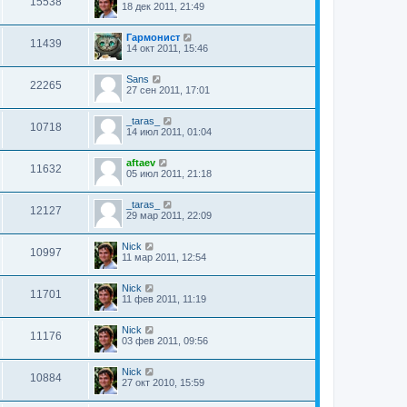
15538
18 дек 2011, 21:49
Гармонист
11439
14 окт 2011, 15:46
Sans
22265
27 сен 2011, 17:01
_taras_
10718
14 июл 2011, 01:04
aftaev
11632
05 июл 2011, 21:18
_taras_
12127
29 мар 2011, 22:09
Nick
10997
11 мар 2011, 12:54
Nick
11701
11 фев 2011, 11:19
Nick
11176
03 фев 2011, 09:56
Nick
10884
27 окт 2010, 15:59