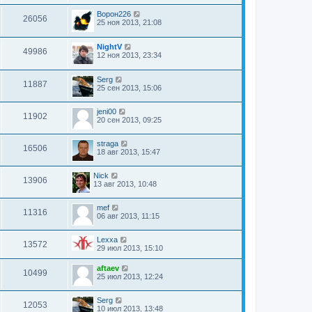
Ворон226
26056
25 ноя 2013, 21:08
NightV
49986
12 ноя 2013, 23:34
Serg
11887
25 сен 2013, 15:06
jeni00
11902
20 сен 2013, 09:25
straga
16506
18 авг 2013, 15:47
Nick
13906
13 авг 2013, 10:48
mef
11316
06 авг 2013, 11:15
Lexxa
13572
29 июл 2013, 15:10
aftaev
10499
25 июл 2013, 12:24
Serg
12053
10 июл 2013, 13:48