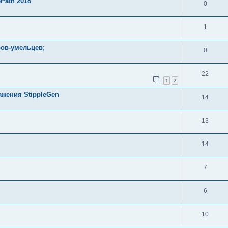
ePath 2018
0
1
ов-умельцев;
0
22
1
2
жения StippleGen
14
13
14
7
6
10