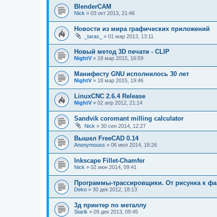
BlenderCAM
Nick
»
03 окт 2013, 21:46
Новости из мира графических приложений
_taras_
»
01 мар 2013, 13:11
Новый метод 3D печати - CLIP
NightV
»
18 мар 2015, 16:59
Манифесту GNU исполнилось 30 лет
NightV
»
18 мар 2015, 19:46
LinuxCNC 2.6.4 Release
NightV
»
02 апр 2012, 21:14
Sandvik coromant milling calculator
Nick
»
30 сен 2014, 12:27
Вышел FreeCAD 0.14
Anonymouss
»
06 июл 2014, 18:26
Inkscape Fillet-Chamfer
Nick
»
02 июн 2014, 09:41
Программы-трассировщики. От рисунка к фа
Deko
»
30 дек 2012, 18:13
3д принтер по металлу
Starik
»
09 дек 2013, 09:45