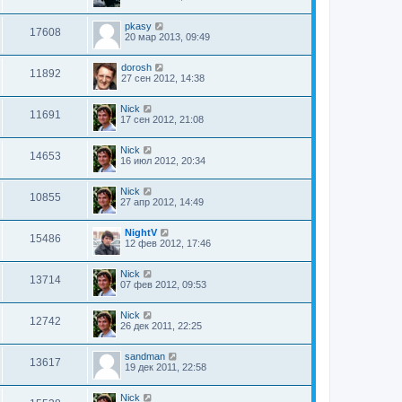
pkasy
17608
20 мар 2013, 09:49
dorosh
11892
27 сен 2012, 14:38
Nick
11691
17 сен 2012, 21:08
Nick
14653
16 июл 2012, 20:34
Nick
10855
27 апр 2012, 14:49
NightV
15486
12 фев 2012, 17:46
Nick
13714
07 фев 2012, 09:53
Nick
12742
26 дек 2011, 22:25
sandman
13617
19 дек 2011, 22:58
Nick