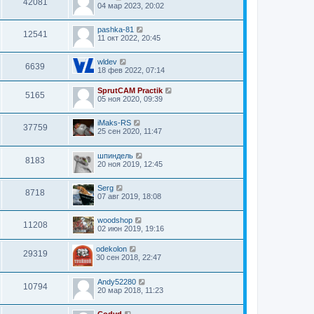
42081
04 мар 2023, 20:02
pashka-81
12541
11 окт 2022, 20:45
wldev
6639
18 фев 2022, 07:14
SprutCAM Practik
5165
05 ноя 2020, 09:39
iMaks-RS
37759
25 сен 2020, 11:47
шпиндель
8183
20 ноя 2019, 12:45
Serg
8718
07 авг 2019, 18:08
woodshop
11208
02 июн 2019, 19:16
odekolon
29319
30 сен 2018, 22:47
Andy52280
10794
20 мар 2018, 11:23
Codyd