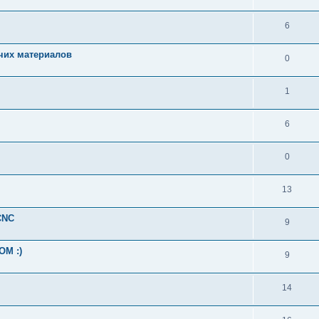
6
чих материалов
0
1
6
0
13
CNC
9
OM :)
9
14