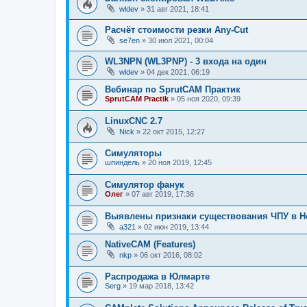
wldev
»
31 авг 2021, 18:41
Расчёт стоимости резки Any-Cut
se7en
»
30 июл 2021, 00:04
WL3NPN (WL3PNP) - 3 входа на один
wldev
»
04 дек 2021, 06:19
Вебинар по SprutCAM Практик
SprutCAM Practik
»
05 ноя 2020, 09:39
LinuxCNC 2.7
Nick
»
22 окт 2015, 12:27
Симуляторы
шпиндель
»
20 ноя 2019, 12:45
Симулятор фанук
Олег
»
07 авг 2019, 17:36
Выявлены признаки существования ЧПУ в Но
a321
»
02 июн 2019, 13:44
NativeCAM (Features)
nkp
»
06 окт 2016, 08:02
Распродажа в Юлмарте
Serg
»
19 мар 2018, 13:42