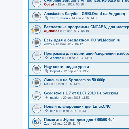
CAMplete Solutions Announces Release of Tru
Codyd
»
12 окт 2017, 00:16
Anastasios Karydis - GRBLDroid на Андроид
xenon-alien
»
14 янв 2016, 14:53
Бесплатные программы CNCABA, для мастер
al_cncaba
»
16 авг 2017, 05:19
Есть идея о бесплатном ПО WLMotion.ru
wldev
»
13 май 2017, 04:12
Программа для выжигания/сверления изобра
Алексс
»
17 июл 2013, 13:31
Ищу книги, видео уроки
leopold
»
12 апр 2013, 19:25
Лицензия на Sprutcam за 50 000р.
Nick
»
11 фев 2015, 13:39
Gcodetools 1.7 от 01.07.2010 На русском
mulder
»
29 сен 2015, 11:51
Новый планировщик для LinuxCNC
nkp
»
16 июн 2014, 11:43
Помогите .Нужен диск для 6B6560-4u4
Zzz
»
26 июл 2015, 11:44