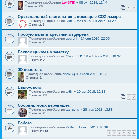
Последнее сообщение
LA-STIK
«
08 окт 2018, 12:44
Ответы:
26
1
2
Оригинальный светильник с помощью CO2 лазера
Последнее сообщение
Den120881
«
26 сен 2018, 18:29
Ответы:
6
Пробую делать крестики из дерева
Последнее сообщение
gudroni
«
24 сен 2018, 22:35
Ответы:
7
Рекламщикам на заметку
Последнее сообщение
China_SNS-98
«
19 сен 2018, 18:37
Ответы:
2
3D перстень!
Последнее сообщение
AndyBig
«
08 сен 2018, 11:53
Ответы:
1
Было-стало.
Последнее сообщение
Udjin
«
29 авг 2018, 12:18
Ответы:
23
1
2
Сборник моих деревяшек
Последнее сообщение
alx_svnv
«
28 июл 2018, 13:58
Ответы:
2
Работа...
Последнее сообщение
Kiriller
«
17 июл 2018, 10:36
Ответы:
118
1
2
3
4
5
6