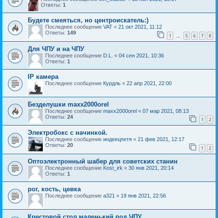
Ответы:
1
Будете смеяться, но центроискатель:)
Последнее сообщение
VAT
«
21 окт 2021, 11:12
Ответы:
149
1
5
6
7
8
…
Для ЧПУ и на ЧПУ
Последнее сообщение
D.L.
«
04 сен 2021, 10:36
Ответы:
1
IP камера
Последнее сообщение
Курдль
«
22 апр 2021, 22:00
Безделушки maxx2000orel
Последнее сообщение
maxx2000orel
«
07 мар 2021, 08:13
Ответы:
24
1
2
Электробокс с начинкой.
Последнее сообщение
индеецпетя
«
21 фев 2021, 12:17
Ответы:
20
1
2
Оптоэлектронный шабер для советских станин
Последнее сообщение
Kost_irk
«
30 янв 2021, 20:14
Ответы:
1
рог, кость, цевка
Последнее сообщение
a321
«
19 янв 2021, 22:56
Крестовой стол маленький под ЧПУ