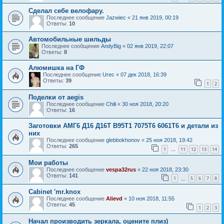
Сделал себе велофару.
Последнее сообщение
Jazwiec
«
21 янв 2019, 00:19
Ответы:
10
Автомобильные шильды
Последнее сообщение
AndyBig
«
02 янв 2019, 22:07
Ответы:
8
Алюмишка на ГФ
Последнее сообщение
Urec
«
07 дек 2018, 16:39
Ответы:
39
1
2
Поделки от aegis
Последнее сообщение
Chili
«
30 ноя 2018, 20:20
Ответы:
16
Заготовки АМГ6 Д16 Д16Т В95Т1 7075Т6 6061Т6 и детали из
них
Последнее сообщение
glebbokhonov
«
25 ноя 2018, 19:42
Ответы:
265
1
11
12
13
14
…
Мои работы
Последнее сообщение
vespa32rus
«
22 ноя 2018, 23:30
Ответы:
141
1
5
6
7
8
…
Cabinet 'mr.knox
Последнее сообщение
Alievd
«
10 ноя 2018, 11:55
Ответы:
45
1
2
3
Начал производить зеркала, оцените плиз)