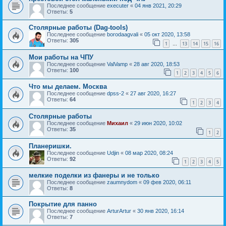
Последнее сообщение
executer
«
04 янв 2021, 20:29
Ответы:
5
Столярные работы (Dag-tools)
Последнее сообщение
borodaagvali
«
05 окт 2020, 13:58
Ответы:
305
1
13
14
15
16
…
Мои работы на ЧПУ
Последнее сообщение
ValVamp
«
28 авг 2020, 18:53
Ответы:
100
1
2
3
4
5
6
Что мы делаем. Москва
Последнее сообщение
dpss-2
«
27 авг 2020, 16:27
Ответы:
64
1
2
3
4
Столярные работы
Последнее сообщение
Mихаил
«
29 июн 2020, 10:02
Ответы:
35
1
2
Планеришки.
Последнее сообщение
Udjin
«
08 мар 2020, 08:24
Ответы:
92
1
2
3
4
5
мелкие поделки из фанеры и не только
Последнее сообщение
zaumnydom
«
09 фев 2020, 06:11
Ответы:
8
Покрытие для панно
Последнее сообщение
ArturArtur
«
30 янв 2020, 16:14
Ответы:
7