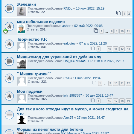
Железяки
Последнее сообщение
RNDL
«
15 июн 2022, 15:19
Ответы:
22
1
2
мои небольшие изделия
Последнее сообщение
asher
«
02 май 2022, 00:03
Ответы:
201
1
8
9
10
11
…
Творчество Р.Р.
Последнее сообщение
ealbutev
«
07 апр 2022, 11:20
Ответы:
841
1
40
41
42
43
…
Мини-комод для украшений из дуба на чпу
Последнее сообщение
DM_KARDMASTER
«
18 янв 2022, 22:57
" Мишки гризли""
Последнее сообщение
Chili
«
11 янв 2022, 19:34
Ответы:
231
1
9
10
11
12
…
Мои поделки
Последнее сообщение
john1987887
«
30 дек 2021, 15:47
Ответы:
365
1
16
17
18
19
…
Для тех у кого отходы идут в мусор, а может сгодится на
что
Последнее сообщение
Alex75
«
27 ноя 2021, 16:47
Ответы:
2
Формы из пенопласта для бетона
Последнее сообщение
MX_Master
«
15 ноя 2021, 13:57