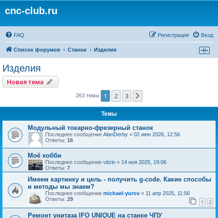
cnc-club.ru
FAQ
Регистрация
Вход
Список форумов
Станки
Изделия
Изделия
Новая тема
1
2
3
След.
263 темы
Темы
Модульный токарно-фрезерный станок
Последнее сообщение
AlanDerby
«
02 июн 2026, 12:56
Ответы:
16
Моё хобби
Последнее сообщение
vitzin
«
14 ноя 2025, 19:06
Ответы:
7
Имеем картинку и цель - получить g-code. Какие способы
и методы мы знаем?
Последнее сообщение
michael-yurov
«
11 апр 2025, 11:56
Ответы:
29
1
2
Ремонт унитаза IFO UNIQUE на станке ЧПУ