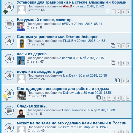
Установка для гравировки на стекле алмазными борами
Последнее сообщение
AlexD
«
07 июл 2018, 23:02
Ответы:
65
1
2
3
4
Вакуумный присос, эжектор.
Последнее сообщение
nERV
«
22 июн 2018, 05:41
Ответы:
8
Система управления мач3+smoothstepper
Последнее сообщение
FLUKE
«
20 июн 2018, 14:53
Ответы:
52
1
2
3
часы из дерева
Последнее сообщение
beozar
«
26 май 2018, 20:15
Ответы:
47
1
2
3
поделки выходного дня
Последнее сообщение
IvanDeft
«
20 май 2018, 20:38
Ответы:
24
1
2
Светодиодное освещение для работы и отдыха
Последнее сообщение
DeNew Lab
«
30 мар 2018, 13:56
Ответы:
119
1
2
3
4
5
6
Сладкая жизнь.
Последнее сообщение
Олег Никонов
«
09 мар 2018, 18:00
Ответы:
5
может не по теме но это сделано нами первый в России
Последнее сообщение
Petr Petr
«
01 мар 2018, 19:40
Ответы:
49
1
2
3