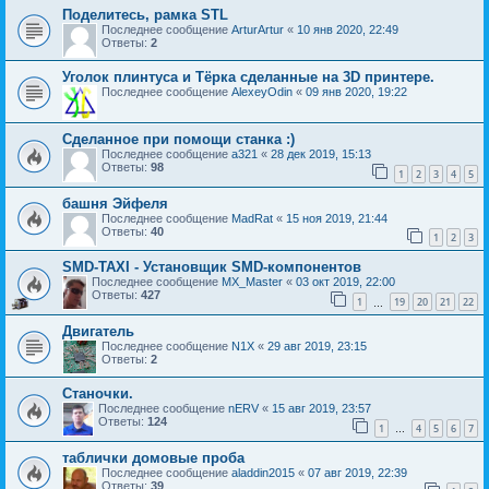
Поделитесь, рамка STL
Последнее сообщение
ArturArtur
«
10 янв 2020, 22:49
Ответы:
2
Уголок плинтуса и Тёрка сделанные на 3D принтере.
Последнее сообщение
AlexeyOdin
«
09 янв 2020, 19:22
Сделанное при помощи станка :)
Последнее сообщение
a321
«
28 дек 2019, 15:13
Ответы:
98
1
2
3
4
5
башня Эйфеля
Последнее сообщение
MadRat
«
15 ноя 2019, 21:44
Ответы:
40
1
2
3
SMD-TAXI - Установщик SMD-компонентов
Последнее сообщение
MX_Master
«
03 окт 2019, 22:00
Ответы:
427
1
19
20
21
22
…
Двигатель
Последнее сообщение
N1X
«
29 авг 2019, 23:15
Ответы:
2
Станочки.
Последнее сообщение
nERV
«
15 авг 2019, 23:57
Ответы:
124
1
4
5
6
7
…
таблички домовые проба
Последнее сообщение
aladdin2015
«
07 авг 2019, 22:39
Ответы:
39