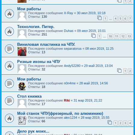
1
2
Мои работы
Последнее сообщение
X-Ray
«
30 июл 2019, 10:18
Ответы:
130
1
4
5
6
7
…
Технология. Питер.
Последнее сообщение
Duhas
«
09 июл 2019, 15:01
Ответы:
251
1
10
11
12
13
…
Виниловая пластинка на ЧПУ.
Последнее сообщение
separatorus
«
08 июл 2019, 11:25
Ответы:
13
Резные иконы на ЧПУ
Последнее сообщение
Andy52280
«
29 май 2019, 13:04
Ответы:
32
1
2
Мои работы
Последнее сообщение
n0n4me
«
28 май 2019, 14:56
Ответы:
18
Стол книжка
Последнее сообщение
Riki
«
31 мар 2019, 21:22
Ответы:
17
Мой станок ЧПУ(фрезерный, по алюминию)
Последнее сообщение
alex1234
«
28 мар 2019, 15:55
Ответы:
66
1
2
3
4
Дело рук моих...