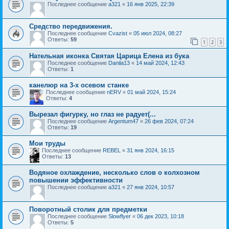
Последнее сообщение
a321
«
16 янв 2025, 22:39
Средство передвижения.
Последнее сообщение
Cvazist
«
05 июл 2024, 08:27
Ответы:
59
1
2
3
Нательная иконка Святая Царица Елена из бука
Последнее сообщение
Danila13
«
14 май 2024, 12:43
Ответы:
1
канелюр на 3-х осевом станке
Последнее сообщение
nERV
«
01 май 2024, 15:24
Ответы:
4
Вырезал фигурку, но глаз не радует(...
Последнее сообщение
Argentum47
«
26 фев 2024, 07:24
Ответы:
19
Мои труды
Последнее сообщение
REBEL
«
31 янв 2024, 16:15
Ответы:
13
Водяное охлаждение, несколько слов о колхозном
повышении эффективности
Последнее сообщение
a321
«
27 янв 2024, 10:57
Поворотный столик для предметки
Последнее сообщение
Slowflyer
«
06 дек 2023, 10:18
Ответы:
5