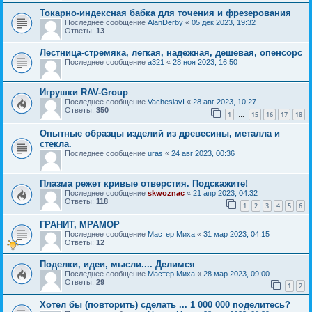
Токарно-индексная бабка для точения и фрезерования
Последнее сообщение
AlanDerby
«
05 дек 2023, 19:32
Ответы:
13
Лестница-стремяка, легкая, надежная, дешевая, опенсорс
Последнее сообщение
a321
«
28 ноя 2023, 16:50
Игрушки RAV-Group
Последнее сообщение
VacheslavI
«
28 авг 2023, 10:27
Ответы:
350
1
15
16
17
18
…
Опытные образцы изделий из древесины, металла и
стекла.
Последнее сообщение
uras
«
24 авг 2023, 00:36
Плазма режет кривые отверстия. Подскажите!
Последнее сообщение
skwoznac
«
21 апр 2023, 04:32
Ответы:
118
1
2
3
4
5
6
ГРАНИТ, МРАМОР
Последнее сообщение
Мастер Миха
«
31 мар 2023, 04:15
Ответы:
12
Поделки, идеи, мысли.... Делимся
Последнее сообщение
Мастер Миха
«
28 мар 2023, 09:00
Ответы:
29
1
2
Хотел бы (повторить) сделать ... 1 000 000 поделитесь?