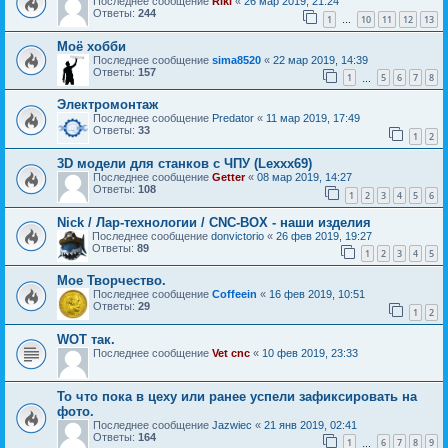
Последнее сообщение
Riki
«
26 мар 2019, 21:24
Ответы:
244
1
10
11
12
13
…
Моё хобби
Последнее сообщение
sima8520
«
22 мар 2019, 14:39
Ответы:
157
1
5
6
7
8
…
Электромонтаж
Последнее сообщение
Predator
«
11 мар 2019, 17:49
Ответы:
33
1
2
3D модели для станков с ЧПУ (Lexxx69)
Последнее сообщение
Getter
«
08 мар 2019, 14:27
Ответы:
108
1
2
3
4
5
6
Nick / Лар-технологии / CNC-BOX - наши изделия
Последнее сообщение
donvictorio
«
26 фев 2019, 19:27
Ответы:
89
1
2
3
4
5
Мое Творчество.
Последнее сообщение
Coffeein
«
16 фев 2019, 10:51
Ответы:
29
1
2
WOT так.
Последнее сообщение
Vet cnc
«
10 фев 2019, 23:33
То что пока в цеху или ранее успели зафиксировать на
фото.
Последнее сообщение
Jazwiec
«
21 янв 2019, 02:41
Ответы:
164
1
6
7
8
9
…