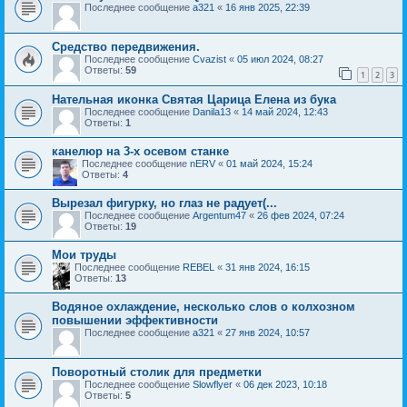
Последнее сообщение
a321
«
16 янв 2025, 22:39
Средство передвижения.
Последнее сообщение
Cvazist
«
05 июл 2024, 08:27
Ответы:
59
1
2
3
Нательная иконка Святая Царица Елена из бука
Последнее сообщение
Danila13
«
14 май 2024, 12:43
Ответы:
1
канелюр на 3-х осевом станке
Последнее сообщение
nERV
«
01 май 2024, 15:24
Ответы:
4
Вырезал фигурку, но глаз не радует(...
Последнее сообщение
Argentum47
«
26 фев 2024, 07:24
Ответы:
19
Мои труды
Последнее сообщение
REBEL
«
31 янв 2024, 16:15
Ответы:
13
Водяное охлаждение, несколько слов о колхозном
повышении эффективности
Последнее сообщение
a321
«
27 янв 2024, 10:57
Поворотный столик для предметки
Последнее сообщение
Slowflyer
«
06 дек 2023, 10:18
Ответы:
5