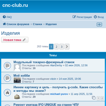
cnc-club.ru
FAQ
Регистрация
Вход
Список форумов
Станки
Изделия
Изделия
Новая тема
1
2
3
След.
263 темы
Темы
Модульный токарно-фрезерный станок
Последнее сообщение
AlanDerby
«
02 июн 2026, 12:56
Ответы:
16
Моё хобби
Последнее сообщение
vitzin
«
14 ноя 2025, 19:06
Ответы:
7
Имеем картинку и цель - получить g-code. Какие способы
и методы мы знаем?
Последнее сообщение
michael-yurov
«
11 апр 2025, 11:56
Ответы:
29
1
2
Ремонт унитаза IFO UNIQUE на станке ЧПУ