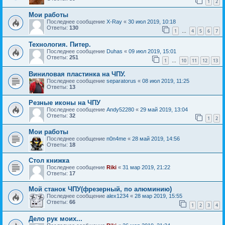
1
2
Мои работы
Последнее сообщение
X-Ray
«
30 июл 2019, 10:18
Ответы:
130
1
4
5
6
7
…
Технология. Питер.
Последнее сообщение
Duhas
«
09 июл 2019, 15:01
Ответы:
251
1
10
11
12
13
…
Виниловая пластинка на ЧПУ.
Последнее сообщение
separatorus
«
08 июл 2019, 11:25
Ответы:
13
Резные иконы на ЧПУ
Последнее сообщение
Andy52280
«
29 май 2019, 13:04
Ответы:
32
1
2
Мои работы
Последнее сообщение
n0n4me
«
28 май 2019, 14:56
Ответы:
18
Стол книжка
Последнее сообщение
Riki
«
31 мар 2019, 21:22
Ответы:
17
Мой станок ЧПУ(фрезерный, по алюминию)
Последнее сообщение
alex1234
«
28 мар 2019, 15:55
Ответы:
66
1
2
3
4
Дело рук моих...