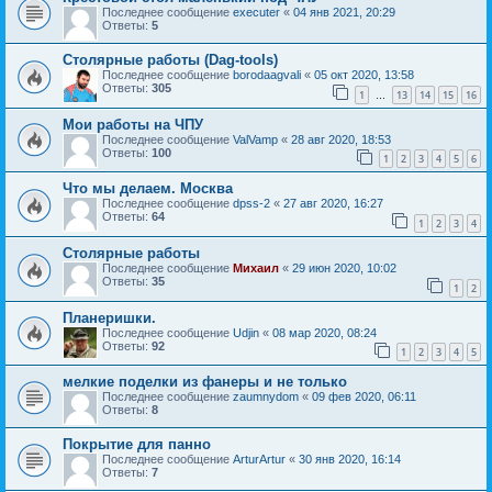
Последнее сообщение
executer
«
04 янв 2021, 20:29
Ответы:
5
Столярные работы (Dag-tools)
Последнее сообщение
borodaagvali
«
05 окт 2020, 13:58
Ответы:
305
1
13
14
15
16
…
Мои работы на ЧПУ
Последнее сообщение
ValVamp
«
28 авг 2020, 18:53
Ответы:
100
1
2
3
4
5
6
Что мы делаем. Москва
Последнее сообщение
dpss-2
«
27 авг 2020, 16:27
Ответы:
64
1
2
3
4
Столярные работы
Последнее сообщение
Mихаил
«
29 июн 2020, 10:02
Ответы:
35
1
2
Планеришки.
Последнее сообщение
Udjin
«
08 мар 2020, 08:24
Ответы:
92
1
2
3
4
5
мелкие поделки из фанеры и не только
Последнее сообщение
zaumnydom
«
09 фев 2020, 06:11
Ответы:
8
Покрытие для панно
Последнее сообщение
ArturArtur
«
30 янв 2020, 16:14
Ответы:
7