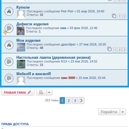
Купели
Последнее сообщение
Petr Petr
«
01 мар 2018, 19:40
Ответы:
32
1
2
Дефекти изделия
Последнее сообщение
vala
«
03 фев 2018, 12:46
Ответы:
1
Мои изделия
Последнее сообщение
драгобрат
«
27 янв 2018, 19:20
Ответы:
48
1
2
3
Настольная лампа (деревянная резина)
Последнее сообщение
N1X
«
23 янв 2018, 14:02
Ответы:
15
МебелЯ и вензелЯ
Последнее сообщение
saw-3000
«
15 янв 2018, 15:44
Новая тема
1
2
3
След.
263 темы
Перейти
ПРАВА ДОСТУПА