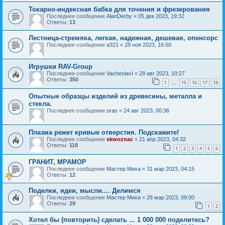
Токарно-индексная бабка для точения и фрезерования
Последнее сообщение
AlanDerby
«
05 дек 2023, 19:32
Ответы:
13
Лестница-стремяка, легкая, надежная, дешевая, опенсорс
Последнее сообщение
a321
«
28 ноя 2023, 16:50
Игрушки RAV-Group
Последнее сообщение
VacheslavI
«
28 авг 2023, 10:27
Ответы:
350
1
15
16
17
18
…
Опытные образцы изделий из древесины, металла и
стекла.
Последнее сообщение
uras
«
24 авг 2023, 00:36
Плазма режет кривые отверстия. Подскажите!
Последнее сообщение
skwoznac
«
21 апр 2023, 04:32
Ответы:
118
1
2
3
4
5
6
ГРАНИТ, МРАМОР
Последнее сообщение
Мастер Миха
«
31 мар 2023, 04:15
Ответы:
12
Поделки, идеи, мысли.... Делимся
Последнее сообщение
Мастер Миха
«
28 мар 2023, 09:00
Ответы:
29
1
2
Хотел бы (повторить) сделать ... 1 000 000 поделитесь?