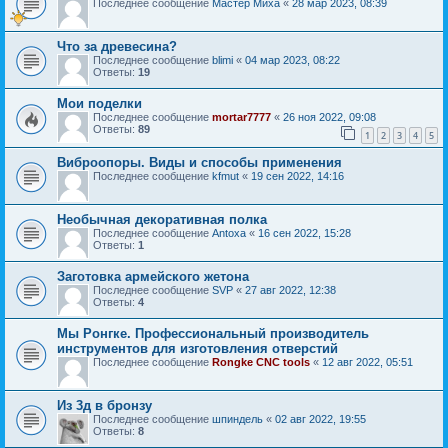
Последнее сообщение
Мастер Миха
«
28 мар 2023, 08:39
Что за древесина?
Последнее сообщение
blimi
«
04 мар 2023, 08:22
Ответы:
19
Мои поделки
Последнее сообщение
mortar7777
«
26 ноя 2022, 09:08
Ответы:
89
1
2
3
4
5
Виброопоры. Виды и способы применения
Последнее сообщение
kfmut
«
19 сен 2022, 14:16
Необычная декоративная полка
Последнее сообщение
Antoxa
«
16 сен 2022, 15:28
Ответы:
1
Заготовка армейского жетона
Последнее сообщение
SVP
«
27 авг 2022, 12:38
Ответы:
4
Мы Ронгке. Профессиональный производитель
инструментов для изготовления отверстий
Последнее сообщение
Rongke CNC tools
«
12 авг 2022, 05:51
Из 3д в бронзу
Последнее сообщение
шпиндель
«
02 авг 2022, 19:55
Ответы:
8