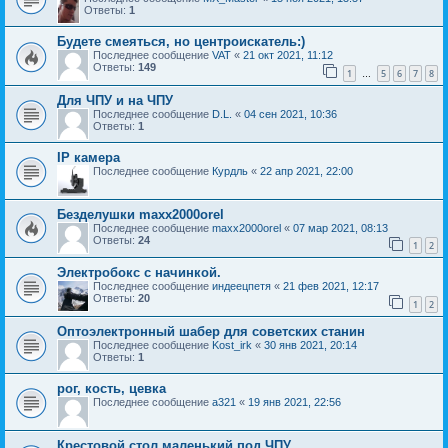
Ответы:
1
Будете смеяться, но центроискатель:)
Последнее сообщение
VAT
«
21 окт 2021, 11:12
Ответы:
149
1
5
6
7
8
…
Для ЧПУ и на ЧПУ
Последнее сообщение
D.L.
«
04 сен 2021, 10:36
Ответы:
1
IP камера
Последнее сообщение
Курдль
«
22 апр 2021, 22:00
Безделушки maxx2000orel
Последнее сообщение
maxx2000orel
«
07 мар 2021, 08:13
Ответы:
24
1
2
Электробокс с начинкой.
Последнее сообщение
индеецпетя
«
21 фев 2021, 12:17
Ответы:
20
1
2
Оптоэлектронный шабер для советских станин
Последнее сообщение
Kost_irk
«
30 янв 2021, 20:14
Ответы:
1
рог, кость, цевка
Последнее сообщение
a321
«
19 янв 2021, 22:56
Крестовой стол маленький под ЧПУ