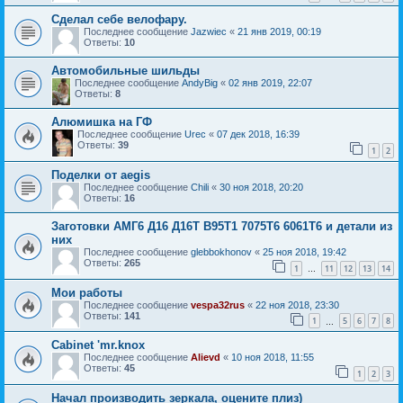
Сделал себе велофару.
Последнее сообщение
Jazwiec
«
21 янв 2019, 00:19
Ответы:
10
Автомобильные шильды
Последнее сообщение
AndyBig
«
02 янв 2019, 22:07
Ответы:
8
Алюмишка на ГФ
Последнее сообщение
Urec
«
07 дек 2018, 16:39
Ответы:
39
1
2
Поделки от aegis
Последнее сообщение
Chili
«
30 ноя 2018, 20:20
Ответы:
16
Заготовки АМГ6 Д16 Д16Т В95Т1 7075Т6 6061Т6 и детали из
них
Последнее сообщение
glebbokhonov
«
25 ноя 2018, 19:42
Ответы:
265
1
11
12
13
14
…
Мои работы
Последнее сообщение
vespa32rus
«
22 ноя 2018, 23:30
Ответы:
141
1
5
6
7
8
…
Cabinet 'mr.knox
Последнее сообщение
Alievd
«
10 ноя 2018, 11:55
Ответы:
45
1
2
3
Начал производить зеркала, оцените плиз)