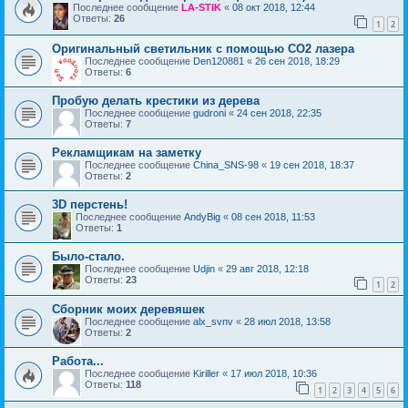
Последнее сообщение
LA-STIK
«
08 окт 2018, 12:44
Ответы:
26
1
2
Оригинальный светильник с помощью CO2 лазера
Последнее сообщение
Den120881
«
26 сен 2018, 18:29
Ответы:
6
Пробую делать крестики из дерева
Последнее сообщение
gudroni
«
24 сен 2018, 22:35
Ответы:
7
Рекламщикам на заметку
Последнее сообщение
China_SNS-98
«
19 сен 2018, 18:37
Ответы:
2
3D перстень!
Последнее сообщение
AndyBig
«
08 сен 2018, 11:53
Ответы:
1
Было-стало.
Последнее сообщение
Udjin
«
29 авг 2018, 12:18
Ответы:
23
1
2
Сборник моих деревяшек
Последнее сообщение
alx_svnv
«
28 июл 2018, 13:58
Ответы:
2
Работа...
Последнее сообщение
Kiriller
«
17 июл 2018, 10:36
Ответы:
118
1
2
3
4
5
6