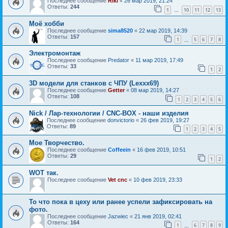
Последнее сообщение
Riki
«
26 мар 2019, 21:24
Ответы:
244
1
10
11
12
13
…
Моё хобби
Последнее сообщение
sima8520
«
22 мар 2019, 14:39
Ответы:
157
1
5
6
7
8
…
Электромонтаж
Последнее сообщение
Predator
«
11 мар 2019, 17:49
Ответы:
33
1
2
3D модели для станков с ЧПУ (Lexxx69)
Последнее сообщение
Getter
«
08 мар 2019, 14:27
Ответы:
108
1
2
3
4
5
6
Nick / Лар-технологии / CNC-BOX - наши изделия
Последнее сообщение
donvictorio
«
26 фев 2019, 19:27
Ответы:
89
1
2
3
4
5
Мое Творчество.
Последнее сообщение
Coffeein
«
16 фев 2019, 10:51
Ответы:
29
1
2
WOT так.
Последнее сообщение
Vet cnc
«
10 фев 2019, 23:33
То что пока в цеху или ранее успели зафиксировать на
фото.
Последнее сообщение
Jazwiec
«
21 янв 2019, 02:41
Ответы:
164
1
6
7
8
9
…