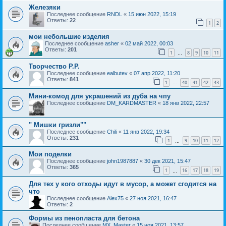
Железяки
Последнее сообщение
RNDL
«
15 июн 2022, 15:19
Ответы:
22
1
2
мои небольшие изделия
Последнее сообщение
asher
«
02 май 2022, 00:03
Ответы:
201
1
8
9
10
11
…
Творчество Р.Р.
Последнее сообщение
ealbutev
«
07 апр 2022, 11:20
Ответы:
841
1
40
41
42
43
…
Мини-комод для украшений из дуба на чпу
Последнее сообщение
DM_KARDMASTER
«
18 янв 2022, 22:57
" Мишки гризли""
Последнее сообщение
Chili
«
11 янв 2022, 19:34
Ответы:
231
1
9
10
11
12
…
Мои поделки
Последнее сообщение
john1987887
«
30 дек 2021, 15:47
Ответы:
365
1
16
17
18
19
…
Для тех у кого отходы идут в мусор, а может сгодится на
что
Последнее сообщение
Alex75
«
27 ноя 2021, 16:47
Ответы:
2
Формы из пенопласта для бетона
Последнее сообщение
MX_Master
«
15 ноя 2021, 13:57