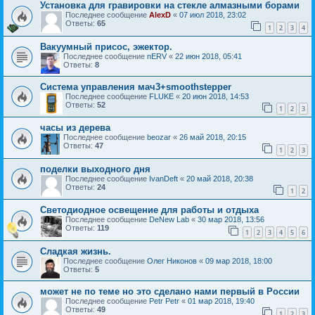
Установка для гравировки на стекле алмазными борами
Последнее сообщение
AlexD
«
07 июл 2018, 23:02
Ответы:
65
1
2
3
4
Вакуумный присос, эжектор.
Последнее сообщение
nERV
«
22 июн 2018, 05:41
Ответы:
8
Система управления мач3+smoothstepper
Последнее сообщение
FLUKE
«
20 июн 2018, 14:53
Ответы:
52
1
2
3
часы из дерева
Последнее сообщение
beozar
«
26 май 2018, 20:15
Ответы:
47
1
2
3
поделки выходного дня
Последнее сообщение
IvanDeft
«
20 май 2018, 20:38
Ответы:
24
1
2
Светодиодное освещение для работы и отдыха
Последнее сообщение
DeNew Lab
«
30 мар 2018, 13:56
Ответы:
119
1
2
3
4
5
6
Сладкая жизнь.
Последнее сообщение
Олег Никонов
«
09 мар 2018, 18:00
Ответы:
5
может не по теме но это сделано нами первый в России
Последнее сообщение
Petr Petr
«
01 мар 2018, 19:40
Ответы:
49
1
2
3