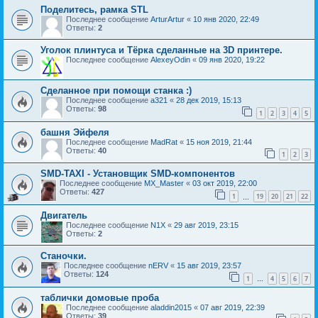
Поделитесь, рамка STL
Последнее сообщение
ArturArtur
«
10 янв 2020, 22:49
Ответы:
2
Уголок плинтуса и Тёрка сделанные на 3D принтере.
Последнее сообщение
AlexeyOdin
«
09 янв 2020, 19:22
Сделанное при помощи станка :)
Последнее сообщение
a321
«
28 дек 2019, 15:13
Ответы:
98
1
2
3
4
5
башня Эйфеля
Последнее сообщение
MadRat
«
15 ноя 2019, 21:44
Ответы:
40
1
2
3
SMD-TAXI - Установщик SMD-компонентов
Последнее сообщение
MX_Master
«
03 окт 2019, 22:00
Ответы:
427
1
19
20
21
22
…
Двигатель
Последнее сообщение
N1X
«
29 авг 2019, 23:15
Ответы:
2
Станочки.
Последнее сообщение
nERV
«
15 авг 2019, 23:57
Ответы:
124
1
4
5
6
7
…
таблички домовые проба
Последнее сообщение
aladdin2015
«
07 авг 2019, 22:39
Ответы:
39