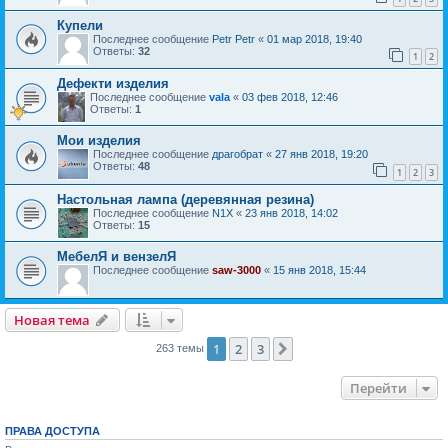
Купели
Последнее сообщение
Petr Petr
«
01 мар 2018, 19:40
Ответы:
32
1
2
Дефекти изделия
Последнее сообщение
vala
«
03 фев 2018, 12:46
Ответы:
1
Мои изделия
Последнее сообщение
драгобрат
«
27 янв 2018, 19:20
Ответы:
48
1
2
3
Настольная лампа (деревянная резина)
Последнее сообщение
N1X
«
23 янв 2018, 14:02
Ответы:
15
МебелЯ и вензелЯ
Последнее сообщение
saw-3000
«
15 янв 2018, 15:44
Новая тема
1
2
3
След.
263 темы
Перейти
ПРАВА ДОСТУПА