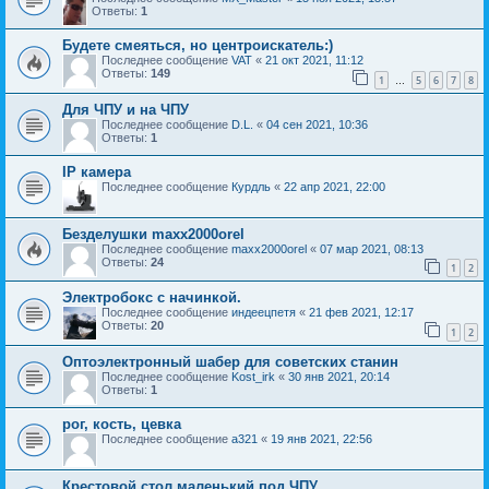
Ответы:
1
Будете смеяться, но центроискатель:)
Последнее сообщение
VAT
«
21 окт 2021, 11:12
Ответы:
149
1
5
6
7
8
…
Для ЧПУ и на ЧПУ
Последнее сообщение
D.L.
«
04 сен 2021, 10:36
Ответы:
1
IP камера
Последнее сообщение
Курдль
«
22 апр 2021, 22:00
Безделушки maxx2000orel
Последнее сообщение
maxx2000orel
«
07 мар 2021, 08:13
Ответы:
24
1
2
Электробокс с начинкой.
Последнее сообщение
индеецпетя
«
21 фев 2021, 12:17
Ответы:
20
1
2
Оптоэлектронный шабер для советских станин
Последнее сообщение
Kost_irk
«
30 янв 2021, 20:14
Ответы:
1
рог, кость, цевка
Последнее сообщение
a321
«
19 янв 2021, 22:56
Крестовой стол маленький под ЧПУ