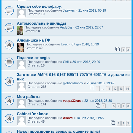
Сделал себе велофару.
Последнее сообщение
Jazwiec
«
21 янв 2019, 00:19
Ответы:
10
Автомобильные шильды
Последнее сообщение
AndyBig
«
02 янв 2019, 22:07
Ответы:
8
Алюмишка на ГФ
Последнее сообщение
Urec
«
07 дек 2018, 16:39
Ответы:
39
1
2
Поделки от aegis
Последнее сообщение
Chili
«
30 ноя 2018, 20:20
Ответы:
16
Заготовки АМГ6 Д16 Д16Т В95Т1 7075Т6 6061Т6 и детали из
них
Последнее сообщение
glebbokhonov
«
25 ноя 2018, 19:42
Ответы:
265
1
11
12
13
14
…
Мои работы
Последнее сообщение
vespa32rus
«
22 ноя 2018, 23:30
Ответы:
141
1
5
6
7
8
…
Cabinet 'mr.knox
Последнее сообщение
Alievd
«
10 ноя 2018, 11:55
Ответы:
45
1
2
3
Начал производить зеркала, оцените плиз)