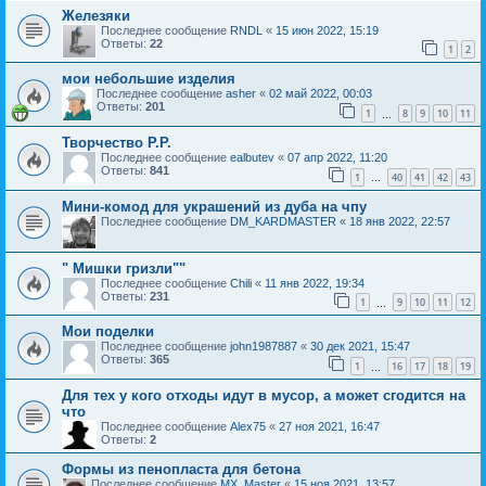
Железяки
Последнее сообщение
RNDL
«
15 июн 2022, 15:19
Ответы:
22
1
2
мои небольшие изделия
Последнее сообщение
asher
«
02 май 2022, 00:03
Ответы:
201
1
8
9
10
11
…
Творчество Р.Р.
Последнее сообщение
ealbutev
«
07 апр 2022, 11:20
Ответы:
841
1
40
41
42
43
…
Мини-комод для украшений из дуба на чпу
Последнее сообщение
DM_KARDMASTER
«
18 янв 2022, 22:57
" Мишки гризли""
Последнее сообщение
Chili
«
11 янв 2022, 19:34
Ответы:
231
1
9
10
11
12
…
Мои поделки
Последнее сообщение
john1987887
«
30 дек 2021, 15:47
Ответы:
365
1
16
17
18
19
…
Для тех у кого отходы идут в мусор, а может сгодится на
что
Последнее сообщение
Alex75
«
27 ноя 2021, 16:47
Ответы:
2
Формы из пенопласта для бетона
Последнее сообщение
MX_Master
«
15 ноя 2021, 13:57