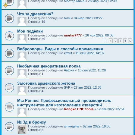
Последнее сообщение
Мастер Миха
«
28 мар 2023, 08:39
Что за древесина?
Последнее сообщение
blimi
«
04 мар 2023, 08:22
Ответы:
19
Мои поделки
Последнее сообщение
mortar7777
«
26 ноя 2022, 09:08
Ответы:
89
1
2
3
4
5
Виброопоры. Виды и способы применения
Последнее сообщение
kfmut
«
19 сен 2022, 14:16
Необычная декоративная полка
Последнее сообщение
Antoxa
«
16 сен 2022, 15:28
Ответы:
1
Заготовка армейского жетона
Последнее сообщение
SVP
«
27 авг 2022, 12:38
Ответы:
4
Мы Ронгке. Профессиональный производитель
инструментов для изготовления отверстий
Последнее сообщение
Rongke CNC tools
«
12 авг 2022, 05:51
Из 3д в бронзу
Последнее сообщение
шпиндель
«
02 авг 2022, 19:55
Ответы:
8