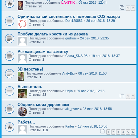
Последнее сообщение
LA-STIK
«
08 окт 2018, 12:44
Ответы:
26
1
2
Оригинальный светильник с помощью CO2 лазера
Последнее сообщение
Den120881
«
26 сен 2018, 18:29
Ответы:
6
Пробую делать крестики из дерева
Последнее сообщение
gudroni
«
24 сен 2018, 22:35
Ответы:
7
Рекламщикам на заметку
Последнее сообщение
China_SNS-98
«
19 сен 2018, 18:37
Ответы:
2
3D перстень!
Последнее сообщение
AndyBig
«
08 сен 2018, 11:53
Ответы:
1
Было-стало.
Последнее сообщение
Udjin
«
29 авг 2018, 12:18
Ответы:
23
1
2
Сборник моих деревяшек
Последнее сообщение
alx_svnv
«
28 июл 2018, 13:58
Ответы:
2
Работа...
Последнее сообщение
Kiriller
«
17 июл 2018, 10:36
Ответы:
118
1
2
3
4
5
6