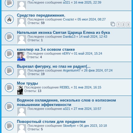
Последнее сообщение
a321
«
16 янв 2025, 22:39
Средство передвижения.
Последнее сообщение
Cvazist
«
05 июл 2024, 08:27
Ответы:
59
1
2
3
Нательная иконка Святая Царица Елена из бука
Последнее сообщение
Danila13
«
14 май 2024, 12:43
Ответы:
1
канелюр на 3-х осевом станке
Последнее сообщение
nERV
«
01 май 2024, 15:24
Ответы:
4
Вырезал фигурку, но глаз не радует(...
Последнее сообщение
Argentum47
«
26 фев 2024, 07:24
Ответы:
19
Мои труды
Последнее сообщение
REBEL
«
31 янв 2024, 16:15
Ответы:
13
Водяное охлаждение, несколько слов о колхозном
повышении эффективности
Последнее сообщение
a321
«
27 янв 2024, 10:57
Поворотный столик для предметки
Последнее сообщение
Slowflyer
«
06 дек 2023, 10:18
Ответы:
5