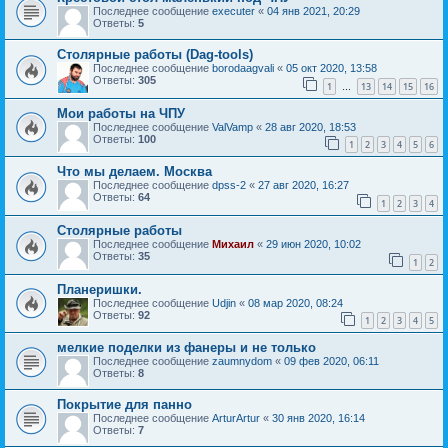
Последнее сообщение
executer
«
04 янв 2021, 20:29
Ответы:
5
Столярные работы (Dag-tools)
Последнее сообщение
borodaagvali
«
05 окт 2020, 13:58
Ответы:
305
1
13
14
15
16
…
Мои работы на ЧПУ
Последнее сообщение
ValVamp
«
28 авг 2020, 18:53
Ответы:
100
1
2
3
4
5
6
Что мы делаем. Москва
Последнее сообщение
dpss-2
«
27 авг 2020, 16:27
Ответы:
64
1
2
3
4
Столярные работы
Последнее сообщение
Mихаил
«
29 июн 2020, 10:02
Ответы:
35
1
2
Планеришки.
Последнее сообщение
Udjin
«
08 мар 2020, 08:24
Ответы:
92
1
2
3
4
5
мелкие поделки из фанеры и не только
Последнее сообщение
zaumnydom
«
09 фев 2020, 06:11
Ответы:
8
Покрытие для панно
Последнее сообщение
ArturArtur
«
30 янв 2020, 16:14
Ответы:
7