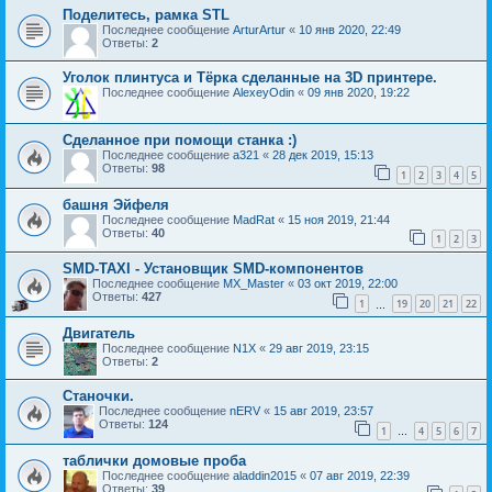
Поделитесь, рамка STL
Последнее сообщение
ArturArtur
«
10 янв 2020, 22:49
Ответы:
2
Уголок плинтуса и Тёрка сделанные на 3D принтере.
Последнее сообщение
AlexeyOdin
«
09 янв 2020, 19:22
Сделанное при помощи станка :)
Последнее сообщение
a321
«
28 дек 2019, 15:13
Ответы:
98
1
2
3
4
5
башня Эйфеля
Последнее сообщение
MadRat
«
15 ноя 2019, 21:44
Ответы:
40
1
2
3
SMD-TAXI - Установщик SMD-компонентов
Последнее сообщение
MX_Master
«
03 окт 2019, 22:00
Ответы:
427
1
19
20
21
22
…
Двигатель
Последнее сообщение
N1X
«
29 авг 2019, 23:15
Ответы:
2
Станочки.
Последнее сообщение
nERV
«
15 авг 2019, 23:57
Ответы:
124
1
4
5
6
7
…
таблички домовые проба
Последнее сообщение
aladdin2015
«
07 авг 2019, 22:39
Ответы:
39