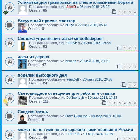
Установка для гравировки на стекле алмазными борами
Последнее сообщение
AlexD
«
07 июл 2018, 23:02
Ответы:
65
1
2
3
4
Вакуумный присос, эжектор.
Последнее сообщение
nERV
«
22 июн 2018, 05:41
Ответы:
8
Система управления мач3+smoothstepper
Последнее сообщение
FLUKE
«
20 июн 2018, 14:53
Ответы:
52
1
2
3
часы из дерева
Последнее сообщение
beozar
«
26 май 2018, 20:15
Ответы:
47
1
2
3
поделки выходного дня
Последнее сообщение
IvanDeft
«
20 май 2018, 20:38
Ответы:
24
1
2
Светодиодное освещение для работы и отдыха
Последнее сообщение
DeNew Lab
«
30 мар 2018, 13:56
Ответы:
119
1
2
3
4
5
6
Сладкая жизнь.
Последнее сообщение
Олег Никонов
«
09 мар 2018, 18:00
Ответы:
5
может не по теме но это сделано нами первый в России
Последнее сообщение
Petr Petr
«
01 мар 2018, 19:40
Ответы:
49
1
2
3