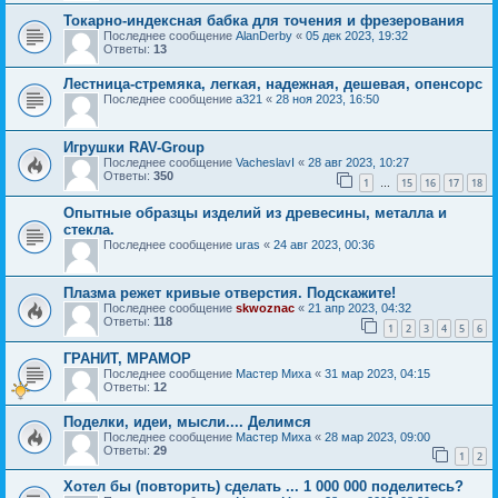
Токарно-индексная бабка для точения и фрезерования
Последнее сообщение
AlanDerby
«
05 дек 2023, 19:32
Ответы:
13
Лестница-стремяка, легкая, надежная, дешевая, опенсорс
Последнее сообщение
a321
«
28 ноя 2023, 16:50
Игрушки RAV-Group
Последнее сообщение
VacheslavI
«
28 авг 2023, 10:27
Ответы:
350
1
15
16
17
18
…
Опытные образцы изделий из древесины, металла и
стекла.
Последнее сообщение
uras
«
24 авг 2023, 00:36
Плазма режет кривые отверстия. Подскажите!
Последнее сообщение
skwoznac
«
21 апр 2023, 04:32
Ответы:
118
1
2
3
4
5
6
ГРАНИТ, МРАМОР
Последнее сообщение
Мастер Миха
«
31 мар 2023, 04:15
Ответы:
12
Поделки, идеи, мысли.... Делимся
Последнее сообщение
Мастер Миха
«
28 мар 2023, 09:00
Ответы:
29
1
2
Хотел бы (повторить) сделать ... 1 000 000 поделитесь?