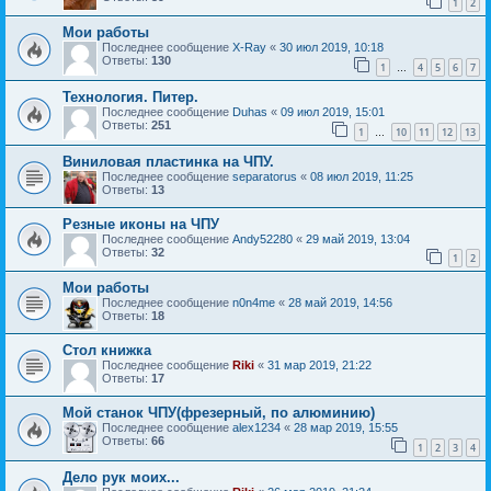
1
2
Мои работы
Последнее сообщение
X-Ray
«
30 июл 2019, 10:18
Ответы:
130
1
4
5
6
7
…
Технология. Питер.
Последнее сообщение
Duhas
«
09 июл 2019, 15:01
Ответы:
251
1
10
11
12
13
…
Виниловая пластинка на ЧПУ.
Последнее сообщение
separatorus
«
08 июл 2019, 11:25
Ответы:
13
Резные иконы на ЧПУ
Последнее сообщение
Andy52280
«
29 май 2019, 13:04
Ответы:
32
1
2
Мои работы
Последнее сообщение
n0n4me
«
28 май 2019, 14:56
Ответы:
18
Стол книжка
Последнее сообщение
Riki
«
31 мар 2019, 21:22
Ответы:
17
Мой станок ЧПУ(фрезерный, по алюминию)
Последнее сообщение
alex1234
«
28 мар 2019, 15:55
Ответы:
66
1
2
3
4
Дело рук моих...