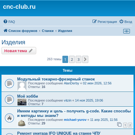
cnc-club.ru
FAQ
Регистрация
Вход
Список форумов
Станки
Изделия
Изделия
Новая тема
1
2
3
След.
263 темы
Темы
Модульный токарно-фрезерный станок
Последнее сообщение
AlanDerby
«
02 июн 2026, 12:56
Ответы:
16
Моё хобби
Последнее сообщение
vitzin
«
14 ноя 2025, 19:06
Ответы:
7
Имеем картинку и цель - получить g-code. Какие способы
и методы мы знаем?
Последнее сообщение
michael-yurov
«
11 апр 2025, 11:56
Ответы:
29
1
2
Ремонт унитаза IFO UNIQUE на станке ЧПУ