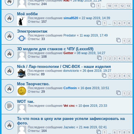
Последнее сообщение
Riki
«
26 мар 2019, 21:24
Ответы:
244
1
10
11
12
13
…
Моё хобби
Последнее сообщение
sima8520
«
22 мар 2019, 14:39
Ответы:
157
1
5
6
7
8
…
Электромонтаж
Последнее сообщение
Predator
«
11 мар 2019, 17:49
Ответы:
33
1
2
3D модели для станков с ЧПУ (Lexxx69)
Последнее сообщение
Getter
«
08 мар 2019, 14:27
Ответы:
108
1
2
3
4
5
6
Nick / Лар-технологии / CNC-BOX - наши изделия
Последнее сообщение
donvictorio
«
26 фев 2019, 19:27
Ответы:
89
1
2
3
4
5
Мое Творчество.
Последнее сообщение
Coffeein
«
16 фев 2019, 10:51
Ответы:
29
1
2
WOT так.
Последнее сообщение
Vet cnc
«
10 фев 2019, 23:33
То что пока в цеху или ранее успели зафиксировать на
фото.
Последнее сообщение
Jazwiec
«
21 янв 2019, 02:41
Ответы:
164
1
6
7
8
9
…