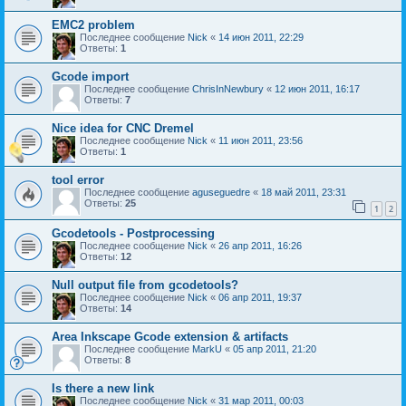
EMC2 problem
Последнее сообщение
Nick
«
14 июн 2011, 22:29
Ответы:
1
Gcode import
Последнее сообщение
ChrisInNewbury
«
12 июн 2011, 16:17
Ответы:
7
Nice idea for CNC Dremel
Последнее сообщение
Nick
«
11 июн 2011, 23:56
Ответы:
1
tool error
Последнее сообщение
aguseguedre
«
18 май 2011, 23:31
Ответы:
25
1
2
Gcodetools - Postprocessing
Последнее сообщение
Nick
«
26 апр 2011, 16:26
Ответы:
12
Null output file from gcodetools?
Последнее сообщение
Nick
«
06 апр 2011, 19:37
Ответы:
14
Area Inkscape Gcode extension & artifacts
Последнее сообщение
MarkU
«
05 апр 2011, 21:20
Ответы:
8
Is there a new link
Последнее сообщение
Nick
«
31 мар 2011, 00:03