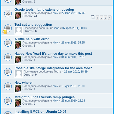
Ответы:
7
Gcode tools - lathe extension develop
Последнее сообщение
Nick
«
22 мар 2011, 07:32
Ответы:
74
1
2
3
4
Test cut and suggestion
Последнее сообщение
Vlad
«
07 фев 2011, 00:03
Ответы:
6
A little help with error
Последнее сообщение
Nick
«
28 янв 2011, 15:25
Ответы:
5
Happy New Year! It's a nice day to make this post
Последнее сообщение
Nick
«
04 янв 2011, 02:01
Ответы:
1
Possible skeinforge integration for the area tool?
Последнее сообщение
Гость
«
29 дек 2010, 18:39
Ответы:
9
Hey, where!
Последнее сообщение
Nick
«
16 дек 2010, 11:10
Ответы:
1
straight plunges versus ramp plunges
Последнее сообщение
Nick
«
25 ноя 2010, 23:18
Ответы:
2
Installing EMC2 on Ubuntu 10.04