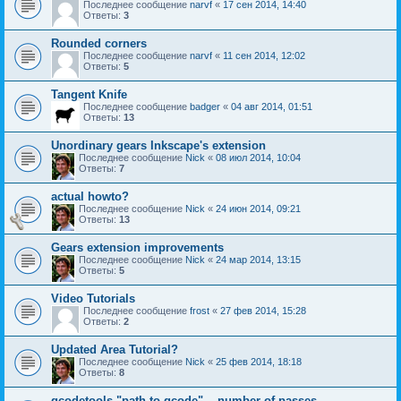
Последнее сообщение
narvf
«
17 сен 2014, 14:40
Ответы:
3
Rounded corners
Последнее сообщение
narvf
«
11 сен 2014, 12:02
Ответы:
5
Tangent Knife
Последнее сообщение
badger
«
04 авг 2014, 01:51
Ответы:
13
Unordinary gears Inkscape's extension
Последнее сообщение
Nick
«
08 июл 2014, 10:04
Ответы:
7
actual howto?
Последнее сообщение
Nick
«
24 июн 2014, 09:21
Ответы:
13
Gears extension improvements
Последнее сообщение
Nick
«
24 мар 2014, 13:15
Ответы:
5
Video Tutorials
Последнее сообщение
frost
«
27 фев 2014, 15:28
Ответы:
2
Updated Area Tutorial?
Последнее сообщение
Nick
«
25 фев 2014, 18:18
Ответы:
8
gcodetools "path to gcode" -- number of passes