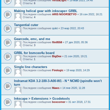
Последнее сообщение
VirtuaLight
«
19 май 2023, 14:48
Ответы:
6
Making helical gear with inkscape+ GRBL
Последнее сообщение
ARIS NOORSETYO
«
16 сен 2022, 16:21
Ответы:
4
Tangential cuter
Последнее сообщение
qulet
«
23 мар 2022, 20:43
Gearcode, emc, and me
Последнее сообщение
flin8558
«
27 дек 2020, 05:36
Ответы:
3
GRBL for bsmceo4u board
Последнее сообщение
BigDee
«
21 сен 2020, 19:21
Ответы:
1
Single line characters
Последнее сообщение
Firelogic
«
19 мар 2020, 14:29
Indramat KDA 3.2-100-3-A00-W1 - N * NCMD (spindle won't
turn
Последнее сообщение
Maws
«
14 янв 2020, 11:28
Inkscape > Extensions > Gcodetools
Последнее сообщение
boxcorner
«
31 окт 2018, 17:31