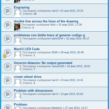
Engraving
Последнее сообщение
narvf
«
01 апр 2015, 23:29
Ответы:
16
double line across the lines of the drawing
Последнее сообщение
Nick
«
31 мар 2015, 17:39
Ответы:
2
problemas con doble trazo al generar codigo g
Последнее сообщение
dario3344
«
31 мар 2015, 06:17
Mach3 LED Code
Последнее сообщение
S500
«
09 мар 2015, 05:49
Ответы:
1
linuxcnc-fetaures: No output generated
Последнее сообщение
James628
«
16 фев 2015, 18:02
Ответы:
7
crown wheel drive
Последнее сообщение
narvf
«
13 янв 2015, 14:41
Ответы:
3
Problem with dimensions
Последнее сообщение
narvf
«
13 дек 2014, 03:30
Problem:
Последнее сообщение
felixbeck
«
27 ноя 2014, 14:17