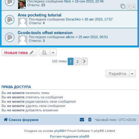
Последнее сообщение
Nick
«
18 сен 2010, 22:46
Ответы:
23
1
2
Area pocketing tuturial
Последнее сообщение
Durachko
«
30 авг 2010, 17:57
Ответы:
4
Gcode-tools offset extension
Последнее сообщение
alfcnc
«
25 июл 2010, 00:51
Ответы:
3
Новая тема
1
2
След.
102 темы
Перейти
ПРАВА ДОСТУПА
Вы
не можете
начинать темы
Вы
не можете
отвечать на сообщения
Вы
не можете
редактировать свои сообщения
Вы
не можете
удалять свои сообщения
Вы
не можете
добавлять вложения
Список форумов
Часовой пояс:
UTC+03:00
Создано на основе
phpBB
® Forum Software © phpBB Limited
Русская поддержка phpBB