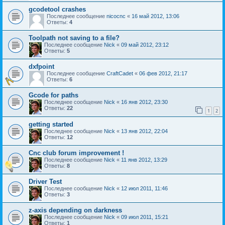
gcodetool crashes
Последнее сообщение
nicocnc
«
16 май 2012, 13:06
Ответы:
4
Toolpath not saving to a file?
Последнее сообщение
Nick
«
09 май 2012, 23:12
Ответы:
5
dxfpoint
Последнее сообщение
CraftCadet
«
06 фев 2012, 21:17
Ответы:
6
Gcode for paths
Последнее сообщение
Nick
«
16 янв 2012, 23:30
Ответы:
22
1
2
getting started
Последнее сообщение
Nick
«
13 янв 2012, 22:04
Ответы:
12
Cnc club forum improvement !
Последнее сообщение
Nick
«
11 янв 2012, 13:29
Ответы:
8
Driver Test
Последнее сообщение
Nick
«
12 июл 2011, 11:46
Ответы:
3
z-axis depending on darkness
Последнее сообщение
Nick
«
09 июл 2011, 15:21
Ответы:
1