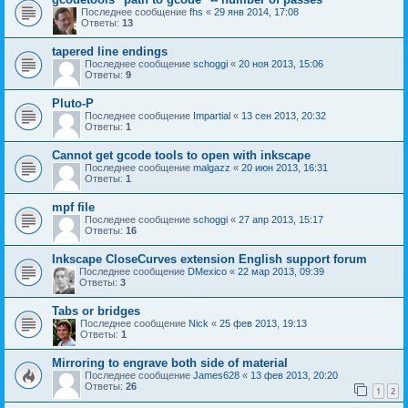
Последнее сообщение
fhs
«
29 янв 2014, 17:08
Ответы:
13
tapered line endings
Последнее сообщение
schoggi
«
20 ноя 2013, 15:06
Ответы:
9
Pluto-P
Последнее сообщение
Impartial
«
13 сен 2013, 20:32
Ответы:
1
Cannot get gcode tools to open with inkscape
Последнее сообщение
malgazz
«
20 июн 2013, 16:31
Ответы:
1
mpf file
Последнее сообщение
schoggi
«
27 апр 2013, 15:17
Ответы:
16
Inkscape CloseCurves extension English support forum
Последнее сообщение
DMexico
«
22 мар 2013, 09:39
Ответы:
3
Tabs or bridges
Последнее сообщение
Nick
«
25 фев 2013, 19:13
Ответы:
1
Mirroring to engrave both side of material
Последнее сообщение
James628
«
13 фев 2013, 20:20
Ответы:
26
1
2