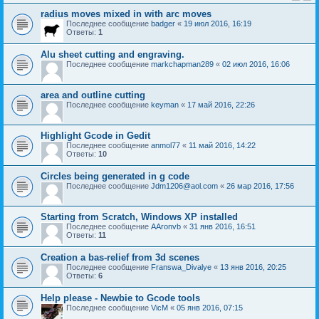
radius moves mixed in with arc moves
Последнее сообщение
badger
«
19 июл 2016, 16:19
Ответы:
1
Alu sheet cutting and engraving.
Последнее сообщение
markchapman289
«
02 июл 2016, 16:06
area and outline cutting
Последнее сообщение
keyman
«
17 май 2016, 22:26
Highlight Gcode in Gedit
Последнее сообщение
anmol77
«
11 май 2016, 14:22
Ответы:
10
Circles being generated in g code
Последнее сообщение
Jdm1206@aol.com
«
26 мар 2016, 17:56
Starting from Scratch, Windows XP installed
Последнее сообщение
AAronvb
«
31 янв 2016, 16:51
Ответы:
11
Creation a bas-relief from 3d scenes
Последнее сообщение
Franswa_Divalye
«
13 янв 2016, 20:25
Ответы:
6
Help please - Newbie to Gcode tools
Последнее сообщение
VicM
«
05 янв 2016, 07:15