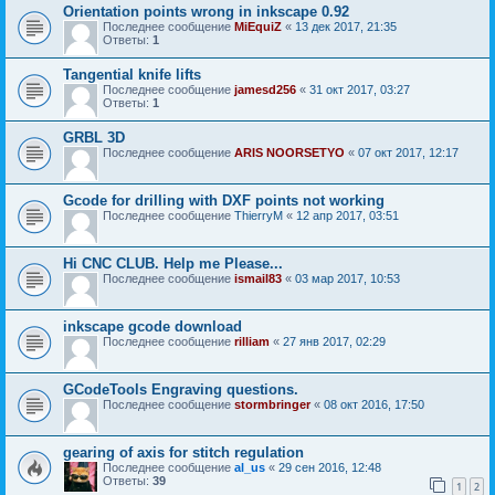
Orientation points wrong in inkscape 0.92
Последнее сообщение
MiEquiZ
«
13 дек 2017, 21:35
Ответы:
1
Tangential knife lifts
Последнее сообщение
jamesd256
«
31 окт 2017, 03:27
Ответы:
1
GRBL 3D
Последнее сообщение
ARIS NOORSETYO
«
07 окт 2017, 12:17
Gcode for drilling with DXF points not working
Последнее сообщение
ThierryM
«
12 апр 2017, 03:51
Hi CNC CLUB. Help me Please...
Последнее сообщение
ismail83
«
03 мар 2017, 10:53
inkscape gcode download
Последнее сообщение
rilliam
«
27 янв 2017, 02:29
GCodeTools Engraving questions.
Последнее сообщение
stormbringer
«
08 окт 2016, 17:50
gearing of axis for stitch regulation
Последнее сообщение
al_us
«
29 сен 2016, 12:48
Ответы:
39
1
2