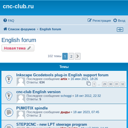
cnc-club.ru
FAQ
Регистрация
Вход
Список форумов
English forum
English forum
Новая тема
1
2
След.
102 темы
Темы
Inkscape Gcodetools plug-in English support forum
Последнее сообщение
artix
«
16 июн 2021, 18:26
Ответы:
634
1
29
30
31
32
…
cnc-club English version
Последнее сообщение
schoggi
«
18 окт 2012, 22:32
Ответы:
5
PUMOTIX spindle
Последнее сообщение
дыды
«
18 авг 2023, 07:45
Ответы:
2
STEP2CNC - new LPT steerage program