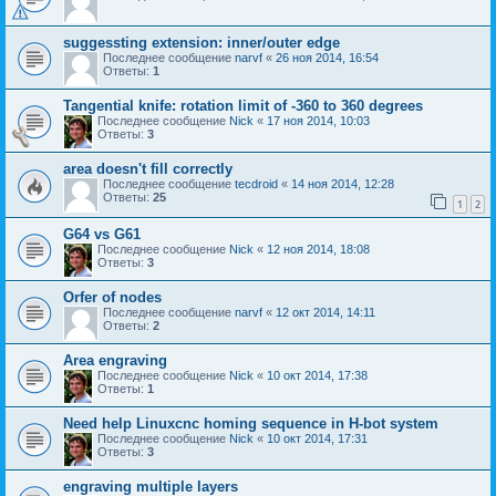
suggessting extension: inner/outer edge
Последнее сообщение
narvf
«
26 ноя 2014, 16:54
Ответы:
1
Tangential knife: rotation limit of -360 to 360 degrees
Последнее сообщение
Nick
«
17 ноя 2014, 10:03
Ответы:
3
area doesn't fill correctly
Последнее сообщение
tecdroid
«
14 ноя 2014, 12:28
Ответы:
25
1
2
G64 vs G61
Последнее сообщение
Nick
«
12 ноя 2014, 18:08
Ответы:
3
Orfer of nodes
Последнее сообщение
narvf
«
12 окт 2014, 14:11
Ответы:
2
Area engraving
Последнее сообщение
Nick
«
10 окт 2014, 17:38
Ответы:
1
Need help Linuxcnc homing sequence in H-bot system
Последнее сообщение
Nick
«
10 окт 2014, 17:31
Ответы:
3
engraving multiple layers