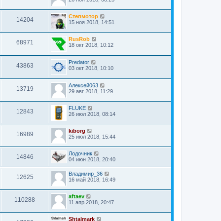
Степмотор
14204
15 ноя 2018, 14:51
RusRob
68971
18 окт 2018, 10:12
Predator
43863
03 окт 2018, 10:10
Алексей063
13719
29 авг 2018, 11:29
FLUKE
12843
26 июл 2018, 08:14
kiborg
16989
25 июл 2018, 15:44
Лодочник
14846
04 июн 2018, 20:40
Владимир_36
12625
16 май 2018, 16:49
aftaev
110288
11 апр 2018, 20:47
Shtalmark