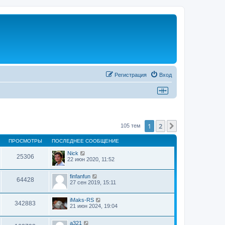
Регистрация
Вход
1
2
След.
105 тем
ПРОСМОТРЫ
ПОСЛЕДНЕЕ СООБЩЕНИЕ
Nick
25306
22 июн 2020, 11:52
finfanfun
64428
27 сен 2019, 15:11
iMaks-RS
342883
21 июн 2024, 19:04
a321