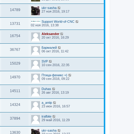
ukr-sasha
14789
27 ноя 2016, 19:17
Support World-of-CNC
13731
02 ноя 2016, 13:38
Aleksander
16754
20 окт 2016, 16:29
Бармалей
36767
06 окт 2016, 11:42
SVP
15029
10 сен 2016, 22:35
Птица-феникс =)
14970
09 сен 2016, 09:22
Duhas
14511
26 авг 2016, 13:19
a_antip
14324
23 июн 2016, 16:57
trafbite
37894
29 май 2016, 11:29
ukr-sasha
13630
19 мар 2016, 12:27