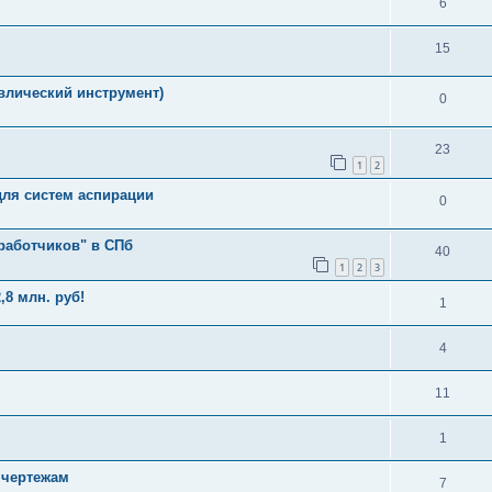
6
15
влический инструмент)
0
23
1
2
для систем аспирации
0
работчиков" в СПб
40
1
2
3
8 млн. руб!
1
4
11
1
 чертежам
7