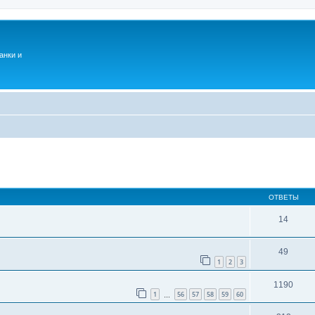
анки и
ОТВЕТЫ
14
49
1
2
3
1190
1
56
57
58
59
60
…