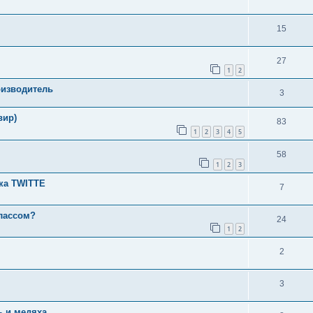
15
27
1
2
оизводитель
3
вир)
83
1
2
3
4
5
58
1
2
3
ска TWITTE
7
лассом?
24
1
2
2
3
 и медяха.