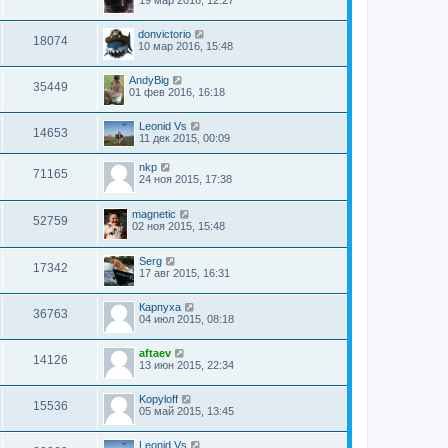
donvictorio
18074
10 мар 2016, 15:48
AndyBig
35449
01 фев 2016, 16:18
Leonid Vs
14653
11 дек 2015, 00:09
nkp
71165
24 ноя 2015, 17:38
magnetic
52759
02 ноя 2015, 15:48
Serg
17342
17 авг 2015, 16:31
Карпуха
36763
04 июл 2015, 08:18
aftaev
14126
13 июн 2015, 22:34
Kopyloff
15536
05 май 2015, 13:45
Leonid Vs