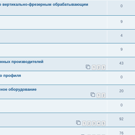
по вертикально-фрезерным обрабатывающим
0
9
4
9
енных производителей
43
1
2
3
го профиля
0
нное оборудование
20
1
2
0
92
1
2
3
4
5
76