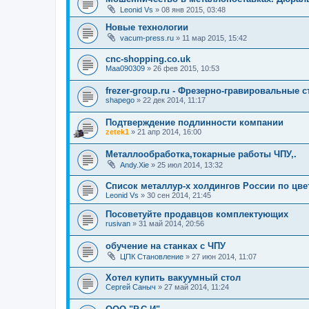
Leonid Vs
»
08 янв 2015, 03:48
Новые технологии
vacum-press.ru
»
11 мар 2015, 15:42
cnc-shopping.co.uk
Maa090309
»
26 фев 2015, 10:53
frezer-group.ru - Фрезерно-гравировальные с
shapego
»
22 дек 2014, 11:17
Подтверждение подлинности компании
zetek1
»
21 апр 2014, 16:00
Металлообработка,токарные работы ЧПУ,.
Andy.Xie
»
25 июл 2014, 13:32
Список металлур-х холдингов России по цве
Leonid Vs
»
30 сен 2014, 21:45
Посоветуйте продавцов комплектующих
rusivan
»
31 май 2014, 20:56
обучение на станках с ЧПУ
ЦПК Становление
»
27 июн 2014, 11:07
Хотел купить вакуумный стол
Сергей Саныч
»
27 май 2014, 11:24