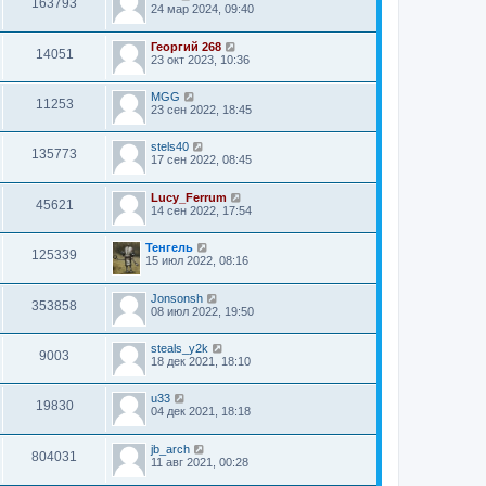
163793
24 мар 2024, 09:40
Георгий 268
14051
23 окт 2023, 10:36
MGG
11253
23 сен 2022, 18:45
stels40
135773
17 сен 2022, 08:45
Lucy_Ferrum
45621
14 сен 2022, 17:54
Тенгель
125339
15 июл 2022, 08:16
Jonsonsh
353858
08 июл 2022, 19:50
steals_y2k
9003
18 дек 2021, 18:10
u33
19830
04 дек 2021, 18:18
jb_arch
804031
11 авг 2021, 00:28