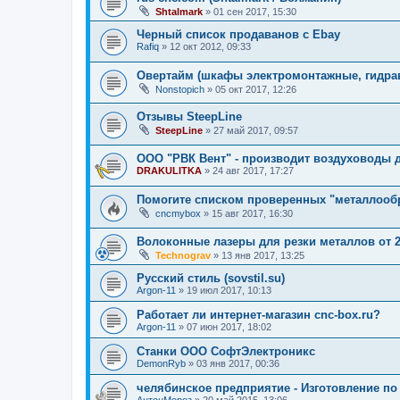
Shtalmark
»
01 сен 2017, 15:30
Черный список продаванов c Ebay
Rafiq
»
12 окт 2012, 09:33
Овертайм (шкафы электромонтажные, гидра
Nonstopich
»
05 окт 2017, 12:26
Отзывы SteepLine
SteepLine
»
27 май 2017, 09:57
ООО "РВК Вент" - производит воздуховоды 
DRAKULITKA
»
24 авг 2017, 17:27
Помогите списком проверенных "металлооб
cncmybox
»
15 авг 2017, 16:30
Волоконные лазеры для резки металлов от 2,
Technograv
»
13 янв 2017, 13:25
Русский стиль (sovstil.su)
Argon-11
»
19 июл 2017, 10:13
Работает ли интернет-магазин cnc-box.ru?
Argon-11
»
07 июн 2017, 18:02
Станки ООО СофтЭлектроникс
DemonRyb
»
03 янв 2017, 00:36
челябинское предприятие - Изготовление по
АнтонМороз
»
20 май 2015, 13:06