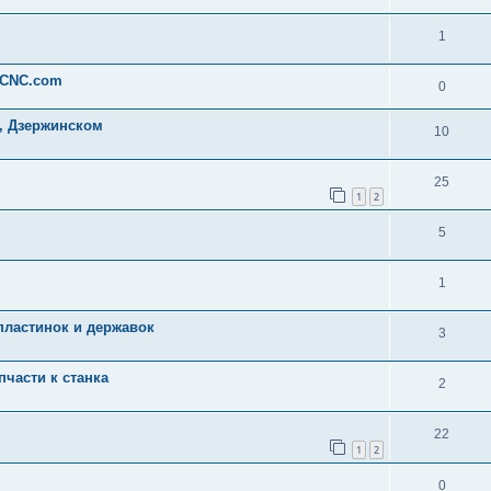
1
-CNC.com
0
, Дзержинском
10
25
1
2
5
1
пластинок и державок
3
пчасти к станка
2
22
1
2
0