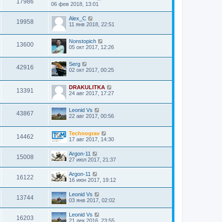
17986
06 фев 2018, 13:01
Alex_C
19958
11 янв 2018, 22:51
Nonstopich
13600
05 окт 2017, 12:26
Serg
42916
02 окт 2017, 00:25
DRAKULITKA
13391
24 авг 2017, 17:27
Leonid Vs
43867
22 авг 2017, 00:56
Technograv
14462
17 авг 2017, 14:30
Argon-11
15008
27 июл 2017, 21:37
Argon-11
16122
16 июн 2017, 19:12
Leonid Vs
13744
03 янв 2017, 02:02
Leonid Vs
16203
21 дек 2016, 23:55