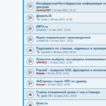
Инсайдерская/Аутсайдерская информация 
центрам
Andrey2357
»
24 янв 2021, 21:12
Дюраль16
sertix
»
08 ноя 2014, 11:59
INPO.ru
Dmaster
»
01 авг 2011, 14:34
Ищем нормального производителя
LeonidT34
»
24 апр 2017, 10:52
Подскажите по станкам, надежных и провер
veremin
»
28 фев 2020, 00:16
Помогите выбрать поставщика алюминиево
1P9Y8V2
»
18 фев 2020, 11:02
Реклаб - лазерное СО2, фрезерное и волоко
Reklab
»
09 авг 2019, 14:51
AliExpress станок ЧПУ по дереву
Альви
»
18 июл 2019, 19:08
Станки плазменной резки с чпу в Самаре
giraf_79
»
03 фев 2013, 23:00
Duxe.ru