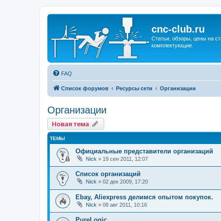
cnc-club.ru
Статьи, обзоры, цены на ст
комплектующие.
FAQ
Список форумов
Ресурсы сети
Организации
Организации
Новая тема
ТЕМЫ
Официальные представители организаций
Nick
»
19 сен 2011, 12:07
Список организаций
Nick
»
02 дек 2009, 17:20
Ebay, Aliexpress делимся опытом покупок.
Nick
»
08 авг 2011, 10:16
PureLogic