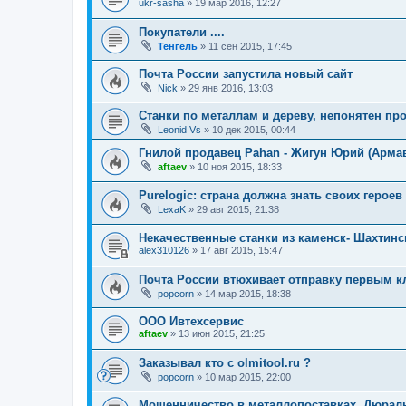
ukr-sasha
»
19 мар 2016, 12:27
Покупатели ....
Тенгель
»
11 сен 2015, 17:45
Почта России запустила новый сайт
Nick
»
29 янв 2016, 13:03
Станки по металлам и дереву, непонятен пр
Leonid Vs
»
10 дек 2015, 00:44
Гнилой продавец Pahan - Жигун Юрий (Арма
aftaev
»
10 ноя 2015, 18:33
Purelogic: страна должна знать своих героев
LexaK
»
29 авг 2015, 21:38
Некачественные станки из каменск- Шахтин
alex310126
»
17 авг 2015, 15:47
Почта России втюхивает отправку первым к
popcorn
»
14 мар 2015, 18:38
ООО Ивтехсервис
aftaev
»
13 июн 2015, 21:25
Заказывал кто с olmitool.ru ?
popcorn
»
10 мар 2015, 22:00
Мошенничество в металлопоставках. Дюраль