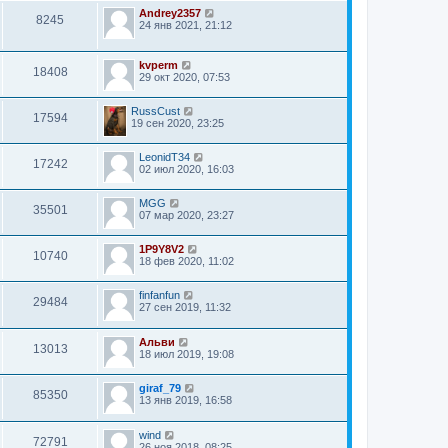
Andrey2357
8245
24 янв 2021, 21:12
kvperm
18408
29 окт 2020, 07:53
RussCust
17594
19 сен 2020, 23:25
LeonidT34
17242
02 июл 2020, 16:03
MGG
35501
07 мар 2020, 23:27
1P9Y8V2
10740
18 фев 2020, 11:02
finfanfun
29484
27 сен 2019, 11:32
Альви
13013
18 июл 2019, 19:08
giraf_79
85350
13 янв 2019, 16:58
wind
72791
26 ноя 2018, 08:25