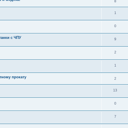
8
1
0
танки c ЧПУ
9
2
1
тному прокату
2
13
0
7