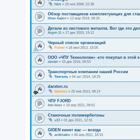
Nick
»
25 ноя 2009, 22:38
Обзор поставщиков комплектующих для ста
Иван Карел
»
12 мар 2019, 09:20
Детали из листового металла. Вот где это де
Argon-11
»
27 дек 2020, 19:12
Черный список организаций
Fisher
»
18 июл 2012, 15:05
ООО «ЧПУ Технологии» -кто покупал в этой 
slooter
»
15 дек 2016, 09:53
Транспортные компании нашей России
Тенгель
»
04 окт 2014, 18:25
darxton.ru
Darxton
»
25 янв 2013, 08:14
ЧПУ FJORD
foto-boss
»
19 апр 2021, 09:01
Станочные полимербетоны
u33
»
01 дек 2021, 12:31
GIDEN кинет вас — всегда
amikhailov
»
06 апр 2021, 18:15