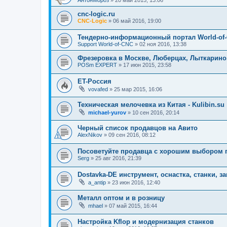
cnc-logic.ru
CNC-Logic
»
06 май 2016, 19:00
Тендерно-информационный портал World-of
Support World-of-CNC
»
02 ноя 2016, 13:38
Фрезеровка в Москве, Люберцах, Лыткарино
POSm EXPERT
»
17 июн 2015, 23:58
ET-Россия
vovafed
»
25 мар 2015, 16:06
Техническая мелочевка из Китая - Kulibin.su
michael-yurov
»
10 сен 2016, 20:14
Черный список продавцов на Авито
AlexNikov
»
09 сен 2016, 08:12
Посоветуйте продавца с хорошим выбором 
Serg
»
25 авг 2016, 21:39
Dostavka-DE инструмент, оснастка, станки, за
a_antip
»
23 июн 2016, 12:40
Металл оптом и в розницу
mhael
»
07 май 2015, 16:44
Настройка Kflop и модернизация станков