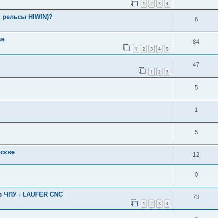
1
2
3
4
, рельсы HIWIN)?
6
ве
84
1
2
3
4
5
47
1
2
3
5
1
5
оскве
12
0
в ЧПУ - LAUFER CNC
73
1
2
3
4