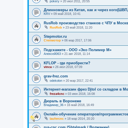
pokery
»
20 июл 2011, 20:55
Длинномеры из Китая, как и через кого(ШВП
KRV
»
09 май 2018, 10:41
RusRob производство станков с ЧПУ в Моск
RusRob
»
23 май 2018, 11:20
Stepmotor.ru
Степмотор
»
06 мар 2017, 17:06
Подскажите - ООО «Эко Полимер М»
Алексей063
»
21 авг 2018, 11:14
KFLOP - где приобрести?
vinca
»
26 июл 2018, 07:09
grav-frez.com
odekolon
»
20 мар 2017, 22:41
Интернет-магазин фрез Djtol со складом в М
freza4cnc
»
03 июн 2018, 16:08
Дюраль в Воронеже
Владимир_36
»
16 май 2018, 16:49
Онлайн-обучение операторов/программисто
laufercnc
»
18 мар 2014, 20:20
rus-cnc.com (Shtalmark / Волжанин)