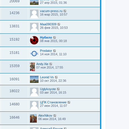
20069
27 апр 2015, 01:36
vacum-press.ru
14236
16 мар 2015, 10:57
Maa090309
13831
26 фев 2015, 10:53
Нубило
15192
08 янв 2015, 00:18
Predator
15181
14 ноя 2014, 11:10
Andy.Xie
15359
07 ноя 2014, 17:55
Leonid Vs
16091
10 окт 2014, 22:36
Uglykoyote
18022
03 авг 2014, 16:15
ЦПК Становление
14680
27 июн 2014, 11:07
AlexNikov
16646
06 июн 2014, 16:49
Алексей Ершов