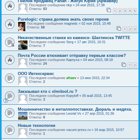
Гнилой продавец Pahan - Жигун Юрий (Армавир)
Последнее сообщение
nkp
«
24 ноя 2015, 17:38
Ответы:
83
1
2
3
4
5
Purelogic: страна должна знать своих героев
Последнее сообщение
magnetic
«
02 ноя 2015, 15:48
Ответы:
58
1
2
3
Некачественные станки из каменск- Шахтинска TWITTE
Последнее сообщение
Serg
«
17 авг 2015, 16:31
Ответы:
7
Почта России втюхивает отправку первым классом?
Последнее сообщение
Карпуха
«
04 июл 2015, 08:18
Ответы:
24
1
2
ООО Ивтехсервис
Последнее сообщение
aftaev
«
13 июн 2015, 22:34
Ответы:
2
Заказывал кто с olmitool.ru ?
Последнее сообщение
Kopyloff
«
05 май 2015, 13:45
Ответы:
3
Мошенничество в металлопоставках. Дюраль и медяха.
Последнее сообщение
Leonid Vs
«
27 апр 2015, 01:36
Ответы:
8
Новые технологии
Последнее сообщение
vacum-press.ru
«
16 мар 2015, 10:57
Ответы:
1