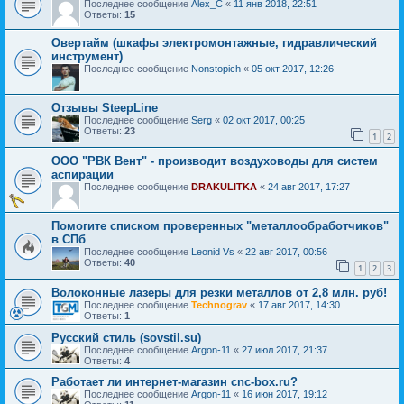
Последнее сообщение
Alex_C
«
11 янв 2018, 22:51
Ответы:
15
Овертайм (шкафы электромонтажные, гидравлический
инструмент)
Последнее сообщение
Nonstopich
«
05 окт 2017, 12:26
Отзывы SteepLine
Последнее сообщение
Serg
«
02 окт 2017, 00:25
Ответы:
23
1
2
ООО "РВК Вент" - производит воздуховоды для систем
аспирации
Последнее сообщение
DRAKULITKA
«
24 авг 2017, 17:27
Помогите списком проверенных "металлообработчиков"
в СПб
Последнее сообщение
Leonid Vs
«
22 авг 2017, 00:56
Ответы:
40
1
2
3
Волоконные лазеры для резки металлов от 2,8 млн. руб!
Последнее сообщение
Technograv
«
17 авг 2017, 14:30
Ответы:
1
Русский стиль (sovstil.su)
Последнее сообщение
Argon-11
«
27 июл 2017, 21:37
Ответы:
4
Работает ли интернет-магазин cnc-box.ru?
Последнее сообщение
Argon-11
«
16 июн 2017, 19:12