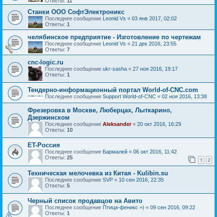
Ответы:
11
Станки ООО СофтЭлектроникс
Последнее сообщение
Leonid Vs
«
03 янв 2017, 02:02
Ответы:
1
челябинское предприятие - Изготовление по чертежам
Последнее сообщение
Leonid Vs
«
21 дек 2016, 23:55
Ответы:
7
cnc-logic.ru
Последнее сообщение
ukr-sasha
«
27 ноя 2016, 19:17
Ответы:
1
Тендерно-информационный портал World-of-CNC.com
Последнее сообщение
Support World-of-CNC
«
02 ноя 2016, 13:38
Фрезеровка в Москве, Люберцах, Лыткарино,
Дзержинском
Последнее сообщение
Aleksander
«
20 окт 2016, 16:29
Ответы:
10
ET-Россия
Последнее сообщение
Бармалей
«
06 окт 2016, 11:42
Ответы:
25
1
2
Техническая мелочевка из Китая - Kulibin.su
Последнее сообщение
SVP
«
10 сен 2016, 22:35
Ответы:
5
Черный список продавцов на Авито
Последнее сообщение
Птица-феникс =)
«
09 сен 2016, 09:22
Ответы:
1