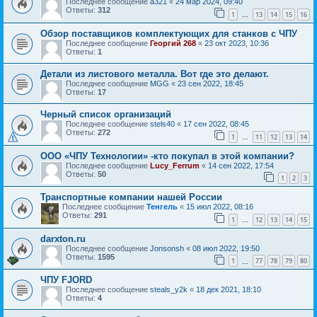
Последнее сообщение
a321
«
24 мар 2024, 09:40
Ответы:
312
1
13
14
15
16
…
Обзор поставщиков комплектующих для станков с ЧПУ
Последнее сообщение
Георгий 268
«
23 окт 2023, 10:36
Ответы:
1
Детали из листового металла. Вот где это делают.
Последнее сообщение
MGG
«
23 сен 2022, 18:45
Ответы:
17
Черный список организаций
Последнее сообщение
stels40
«
17 сен 2022, 08:45
Ответы:
272
1
11
12
13
14
…
ООО «ЧПУ Технологии» -кто покупал в этой компании?
Последнее сообщение
Lucy_Ferrum
«
14 сен 2022, 17:54
Ответы:
50
1
2
3
Транспортные компании нашей России
Последнее сообщение
Тенгель
«
15 июл 2022, 08:16
Ответы:
291
1
12
13
14
15
…
darxton.ru
Последнее сообщение
Jonsonsh
«
08 июл 2022, 19:50
Ответы:
1595
1
77
78
79
80
…
ЧПУ FJORD
Последнее сообщение
steals_y2k
«
18 дек 2021, 18:10
Ответы:
4