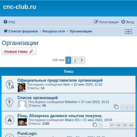
cnc-club.ru
FAQ
Регистрация
Вход
Список форумов
Ресурсы сети
Организации
Организации
Новая тема
1
2
След.
105 тем
Темы
Официальные представители организаций
Последнее сообщение
Nick
«
22 июн 2020, 11:52
Ответы:
14
Список организаций
Последнее сообщение
finfanfun
«
27 сен 2019, 15:11
Ответы:
49
1
2
3
Ebay, Aliexpress делимся опытом покупок.
Последнее сообщение
iMaks-RS
«
21 июн 2024, 19:04
Ответы:
1190
1
57
58
59
60
…
PureLogic