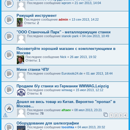
Последнее сообщение
wprom
«
21 окт 2013, 14:04
Режущий инструмент
Последнее сообщение
admin
«
13 сен 2013, 14:22
Ответы:
2
"ООО Станочный Парк" - металлорежущие станки
Последнее сообщение
stanok-park
«
04 сен 2013, 10:49
Посоветуйте хороший магазин с комплектующими в
Москве
Последнее сообщение
Nick
«
26 авг 2013, 19:32
Ответы:
1
Мини станки ЧПУ
Последнее сообщение
Eurotools24.de
«
01 авг 2013, 18:44
Продаем б/у станки из Германии WMWAG,Leipzig
Последнее сообщение
wmwag
«
15 июл 2013, 12:12
Ответы:
6
Дошел не весь товар из Китая. Вероятно "пропал" в
Москве...
Последнее сообщение
aftaev
«
08 июл 2013, 23:21
Ответы:
78
1
2
3
4
Оборудование для шелкографии
Последнее сообщение
tooshka
«
04 июл 2013, 20:32