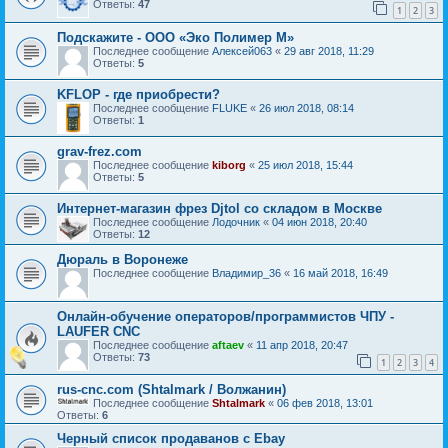
Ответы:
47
1
2
3
Подскажите - ООО «Эко Полимер М»
Последнее сообщение
Алексей063
«
29 авг 2018, 11:29
Ответы:
5
KFLOP - где приобрести?
Последнее сообщение
FLUKE
«
26 июл 2018, 08:14
Ответы:
1
grav-frez.com
Последнее сообщение
kiborg
«
25 июл 2018, 15:44
Ответы:
5
Интернет-магазин фрез Djtol со складом в Москве
Последнее сообщение
Лодочник
«
04 июн 2018, 20:40
Ответы:
12
Дюраль в Воронеже
Последнее сообщение
Владимир_36
«
16 май 2018, 16:49
Онлайн-обучение операторов/программистов ЧПУ -
LAUFER CNC
Последнее сообщение
aftaev
«
11 апр 2018, 20:47
Ответы:
73
1
2
3
4
rus-cnc.com (Shtalmark / Волжанин)
Последнее сообщение
Shtalmark
«
06 фев 2018, 13:01
Ответы:
6
Черный список продаванов c Ebay