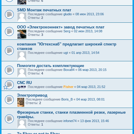
Ответы:
6
SMD Монтаж печатных плат
Последнее сообщение
gludio
«
08 июн 2013, 23:06
Ответы:
2
ООО «Электроконнект» завод печатных плат
Последнее сообщение
Serg
«
02 июн 2013, 14:08
Ответы:
3
компания "Югтехснаб" предлагает широкий спектр
станков
Последнее сообщение
ugt
«
01 апр 2013, 14:54
Помогите достать комплектующие
Последнее сообщение
Воха84
«
06 мар 2013, 20:15
Ответы:
4
CNC RU
Последнее сообщение
Fisher
«
04 мар 2013, 21:52
Электропривод
Последнее сообщение
Boris_B
«
04 мар 2013, 08:01
Ответы:
2
Фрезерные станки, станки плазменной резки, лазерные
гравёры.
Последнее сообщение
infonet74
«
13 фев 2013, 15:46
Ответы:
1
To Ebay or not to Ebay