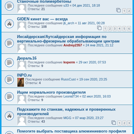
Станочные полимербетоны
Последнее сообщение
u33
«
04 дек 2021, 18:18
Ответы:
21
1
2
GIDEN кинет вас — всегда
Последнее сообщение
jb_arch
«
11 авг 2021, 00:28
Ответы:
108
1
2
3
4
5
6
Инсайдерская/Аутсайдерская информация по
вертикально-фрезерным обрабатывающим центрам
Последнее сообщение
Andrey2357
«
24 янв 2021, 21:12
Дюраль16
Последнее сообщение
kvperm
«
29 окт 2020, 07:53
Ответы:
9
INPO.ru
Последнее сообщение
RussCust
«
19 сен 2020, 23:25
Ответы:
4
Ищем нормального производителя
Последнее сообщение
LeonidT34
«
02 июл 2020, 16:03
Ответы:
9
Подскажите по станкам, надежных и проверенных
производителей
Последнее сообщение
MGG
«
07 мар 2020, 23:27
Ответы:
43
1
2
3
Помогите выбрать поставщика алюминиевого профиля