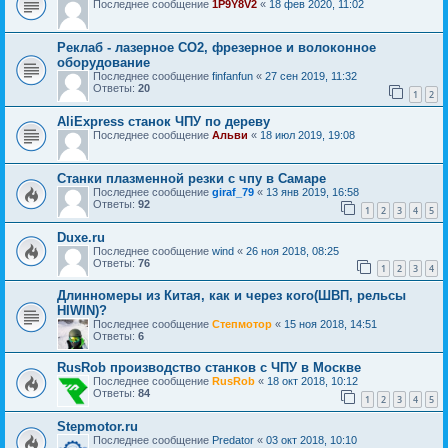
Последнее сообщение
1P9Y8V2
«
18 фев 2020, 11:02
Реклаб - лазерное СО2, фрезерное и волоконное
оборудование
Последнее сообщение
finfanfun
«
27 сен 2019, 11:32
Ответы:
20
1
2
AliExpress станок ЧПУ по дереву
Последнее сообщение
Альви
«
18 июл 2019, 19:08
Станки плазменной резки с чпу в Самаре
Последнее сообщение
giraf_79
«
13 янв 2019, 16:58
Ответы:
92
1
2
3
4
5
Duxe.ru
Последнее сообщение
wind
«
26 ноя 2018, 08:25
Ответы:
76
1
2
3
4
Длинномеры из Китая, как и через кого(ШВП, рельсы
HIWIN)?
Последнее сообщение
Степмотор
«
15 ноя 2018, 14:51
Ответы:
6
RusRob производство станков с ЧПУ в Москве
Последнее сообщение
RusRob
«
18 окт 2018, 10:12
Ответы:
84
1
2
3
4
5
Stepmotor.ru
Последнее сообщение
Predator
«
03 окт 2018, 10:10