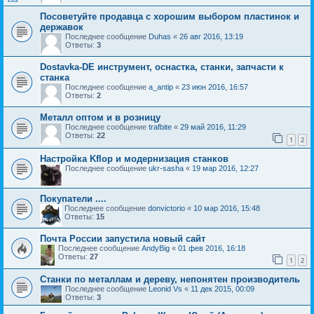
Посоветуйте продавца с хорошим выбором пластинок и
державок
Последнее сообщение
Duhas
«
26 авг 2016, 13:19
Ответы:
3
Dostavka-DE инструмент, оснастка, станки, запчасти к
станка
Последнее сообщение
a_antip
«
23 июн 2016, 16:57
Ответы:
2
Металл оптом и в розницу
Последнее сообщение
trafbite
«
29 май 2016, 11:29
Ответы:
22
1
2
Настройка Kflop и модернизация станков
Последнее сообщение
ukr-sasha
«
19 мар 2016, 12:27
Покупатели ....
Последнее сообщение
donvictorio
«
10 мар 2016, 15:48
Ответы:
15
Почта России запустила новый сайт
Последнее сообщение
AndyBig
«
01 фев 2016, 16:18
Ответы:
27
1
2
Станки по металлам и дереву, непонятен производитель
Последнее сообщение
Leonid Vs
«
11 дек 2015, 00:09
Ответы:
3