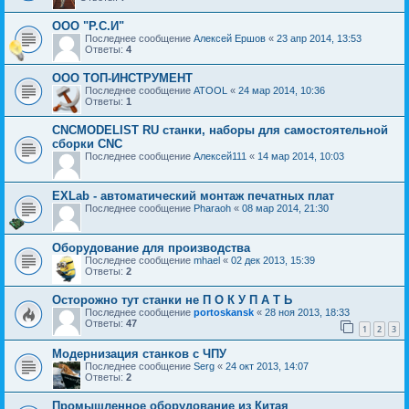
ООО "Р.С.И"
Последнее сообщение
Алексей Ершов
«
23 апр 2014, 13:53
Ответы:
4
ООО ТОП-ИНСТРУМЕНТ
Последнее сообщение
ATOOL
«
24 мар 2014, 10:36
Ответы:
1
CNCMODELIST RU станки, наборы для самостоятельной
сборки CNC
Последнее сообщение
Алексей111
«
14 мар 2014, 10:03
EXLab - автоматический монтаж печатных плат
Последнее сообщение
Pharaoh
«
08 мар 2014, 21:30
Оборудование для производства
Последнее сообщение
mhael
«
02 дек 2013, 15:39
Ответы:
2
Осторожно тут станки не П О К У П А Т Ь
Последнее сообщение
portoskansk
«
28 ноя 2013, 18:33
Ответы:
47
1
2
3
Модернизация станков с ЧПУ
Последнее сообщение
Serg
«
24 окт 2013, 14:07
Ответы:
2
Промышленное оборудование из Китая