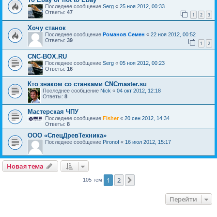
Последнее сообщение
Serg
«
25 ноя 2012, 00:33
Ответы:
47
1
2
3
Хочу станок
Последнее сообщение
Романов Семен
«
22 ноя 2012, 00:52
Ответы:
39
1
2
CNC-BOX.RU
Последнее сообщение
Serg
«
05 ноя 2012, 00:23
Ответы:
16
Кто знаком со станками CNCmaster.su
Последнее сообщение
Nick
«
04 окт 2012, 12:18
Ответы:
8
Мастерская ЧПУ
Последнее сообщение
Fisher
«
20 сен 2012, 14:34
Ответы:
8
ООО «СпецДревТехника»
Последнее сообщение
Pironof
«
16 июл 2012, 15:17
Новая тема
1
2
След.
105 тем
Перейти