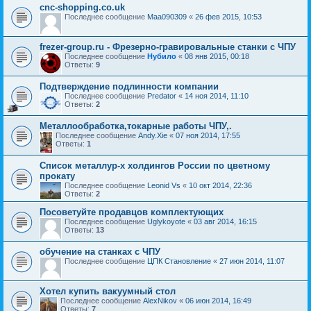
cnc-shopping.co.uk
Последнее сообщение
Maa090309
«
26 фев 2015, 10:53
frezer-group.ru - Фрезерно-гравировальные станки c ЧПУ
Последнее сообщение
Нубило
«
08 янв 2015, 00:18
Ответы:
9
Подтверждение подлинности компании
Последнее сообщение
Predator
«
14 ноя 2014, 11:10
Ответы:
2
Металлообработка,токарные работы ЧПУ,.
Последнее сообщение
Andy.Xie
«
07 ноя 2014, 17:55
Ответы:
1
Список металлур-х холдингов России по цветному
прокату
Последнее сообщение
Leonid Vs
«
10 окт 2014, 22:36
Ответы:
2
Посоветуйте продавцов комплектующих
Последнее сообщение
Uglykoyote
«
03 авг 2014, 16:15
Ответы:
13
обучение на станках с ЧПУ
Последнее сообщение
ЦПК Становление
«
27 июн 2014, 11:07
Хотел купить вакуумный стол
Последнее сообщение
AlexNikov
«
06 июн 2014, 16:49
Ответы:
7