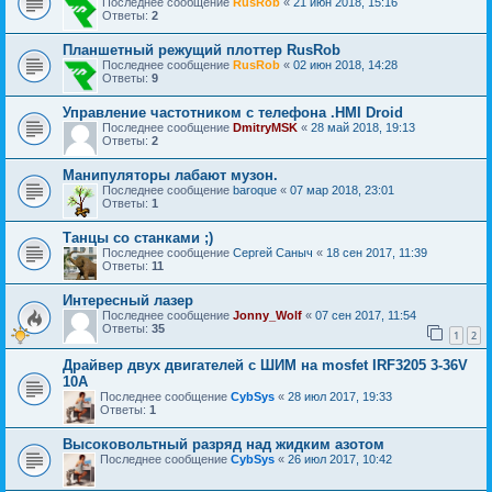
Последнее сообщение
RusRob
«
21 июн 2018, 15:16
Ответы:
2
Планшетный режущий плоттер RusRob
Последнее сообщение
RusRob
«
02 июн 2018, 14:28
Ответы:
9
Управление частотником с телефона .HMI Droid
Последнее сообщение
DmitryMSK
«
28 май 2018, 19:13
Ответы:
2
Манипуляторы лабают музон.
Последнее сообщение
baroque
«
07 мар 2018, 23:01
Ответы:
1
Танцы со станками ;)
Последнее сообщение
Сергей Саныч
«
18 сен 2017, 11:39
Ответы:
11
Интересный лазер
Последнее сообщение
Jonny_Wolf
«
07 сен 2017, 11:54
Ответы:
35
1
2
Драйвер двух двигателей с ШИМ на mosfet IRF3205 3-36V
10А
Последнее сообщение
CybSys
«
28 июл 2017, 19:33
Ответы:
1
Высоковольтный разряд над жидким азотом
Последнее сообщение
CybSys
«
26 июл 2017, 10:42