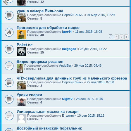
Ответы:
12
уран в камере Вильсона
Последнее сообщение
Сергей Саныч
«
01 мар 2016, 12:29
Ответы:
5
Программа для обработки видео
Последнее сообщение
igor44
«
11 янв 2016, 18:08
Ответы:
48
1
2
3
Poket nc
Последнее сообщение
megagad
«
28 дек 2015, 14:22
Ответы:
15
Видео процесса резания
Последнее сообщение
AndyBig
«
29 ноя 2015, 04:46
Ответы:
13
ЧПУ-сверлилка для длинных труб из маленького фрезера
Последнее сообщение
Сергей Саныч
«
27 ноя 2015, 07:38
Ответы:
8
Уроки сварки
Последнее сообщение
NightV
«
28 сен 2015, 11:45
Ответы:
4
Универсальная масленка токаря
Последнее сообщение
E_worm
«
10 сен 2015, 15:13
Ответы:
7
Достойный китайский портальник