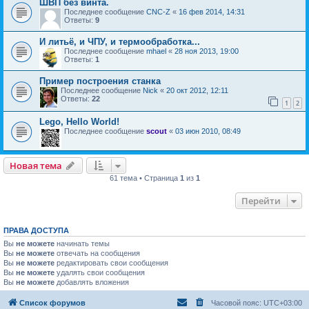
ШВП без винта.
Последнее сообщение
CNC-Z
«
16 фев 2014, 14:31
Ответы:
9
И литьё, и ЧПУ, и термообработка...
Последнее сообщение
mhael
«
28 ноя 2013, 19:00
Ответы:
1
Пример построения станка
Последнее сообщение
Nick
«
20 окт 2012, 12:11
Ответы:
22
1
2
Lego, Hello World!
Последнее сообщение
scout
«
03 июн 2010, 08:49
Новая тема
61 тема • Страница
1
из
1
Перейти
ПРАВА ДОСТУПА
Вы
не можете
начинать темы
Вы
не можете
отвечать на сообщения
Вы
не можете
редактировать свои сообщения
Вы
не можете
удалять свои сообщения
Вы
не можете
добавлять вложения
Список форумов
Часовой пояс:
UTC+03:00