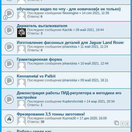
обучающие видео по чпу - для новичков(и не только)
Последнее сообщение
Newengine
«
14 сен 2021, 11:38
Ответы:
6
Держатель выталкивателя
Последнее сообщение
Kachik
«
28 май 2021, 19:44
Ответы:
3
Изготовление фасонных деталей для Jaguar Land Rover
Последнее сообщение
johanslota
«
11 май 2021, 11:24
Ответы:
4
Гравитационная форма
Последнее сообщение
johanslota
«
10 май 2021, 12:44
Kennametal vs Palbit
Последнее сообщение
johanslota
«
09 май 2021, 18:11
Демонстрация работы ПИД-регулятора и методики его
настройки
Последнее сообщение
Kupfershcmidt
«
14 мар 2021, 20:34
Ответы:
1
Фрезерование 3,5 тонны заготовки!
Последнее сообщение
Kuzma30
«
17 дек 2020, 16:09
Ответы:
38
1
2
Роботы среди нас