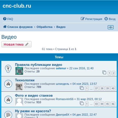
cnc-club.ru
FAQ
Регистрация
Вход
Список форумов
Обработка
Видео
Видео
Новая тема
61 тема • Страница
1
из
1
Темы
Правила публикации видео
Последнее сообщение
selenur
«
22 сен 2016, 11:40
Ответы:
28
1
2
Технологии
Последнее сообщение
шпиндель
«
04 ноя 2023, 13:57
Ответы:
789
1
37
38
39
40
…
Фото и видео станков
Последнее сообщение
Romasvirin56
«
31 мар 2023, 00:12
Ответы:
910
1
43
44
45
46
…
Ну разве не красота?
Последнее сообщение
ДмитрийХ
«
04 дек 2022, 22:47
Ответы:
7