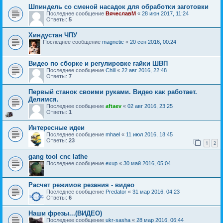
Шпиндель со сменой насадок для обработки заготовки
Последнее сообщение
ВячеславМ
«
28 июн 2017, 11:24
Ответы:
5
Хиндустан ЧПУ
Последнее сообщение
magnetic
«
20 сен 2016, 00:24
Видео по сборке и регулировке гайки ШВП
Последнее сообщение
Chili
«
22 авг 2016, 22:48
Ответы:
7
Первый станок своими руками. Видео как работает.
Делимся.
Последнее сообщение
aftaev
«
02 авг 2016, 23:25
Ответы:
1
Интересные идеи
Последнее сообщение
mhael
«
11 июл 2016, 18:45
Ответы:
23
1
2
gang tool cnc lathe
Последнее сообщение
exup
«
30 май 2016, 05:04
Расчет режимов резания - видео
Последнее сообщение
Predator
«
31 мар 2016, 04:23
Ответы:
6
Наши фрезы...(ВИДЕО)
Последнее сообщение
ukr-sasha
«
28 мар 2016, 06:44