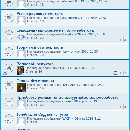
Последнее сообщение
Wladimir56
«
19 авг 2015, 21:14
Ответы:
16
Высверливание контура
Последнее сообщение
Wladimir56
«
17 авг 2015, 21:02
Ответы:
18
Самодельный фрезер из полимербетона
Последнее сообщение
Predator
«
26 июл 2015, 10:10
Ответы:
22
1
2
Теория относительности
Последнее сообщение
nkp
«
14 июл 2015, 10:23
Ответы:
10
Волновой редуктор
Последнее сообщение
Nick
«
25 сен 2014, 15:51
Ответы:
26
1
2
Станок без станины
Последнее сообщение
[TARAN]>
«
24 сен 2014, 23:47
Ответы:
15
Приобрету ролики по металлургии/металлообработке
Последнее сообщение
aftaev
«
08 апр 2014, 13:46
Ответы:
21
1
2
Телебашня Сиднея изнутри
Последнее сообщение
AVK74
«
01 мар 2014, 21:24
Ответы:
1