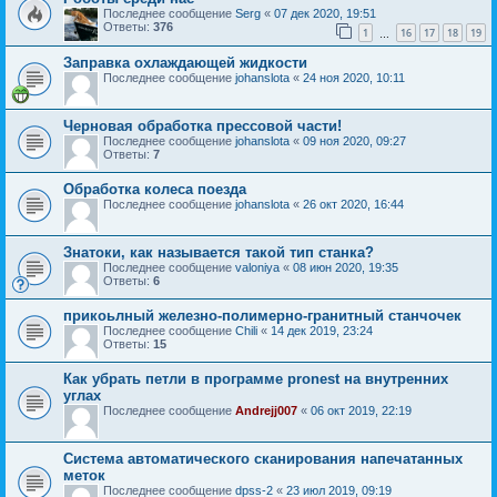
Последнее сообщение
Serg
«
07 дек 2020, 19:51
Ответы:
376
1
16
17
18
19
…
Заправка охлаждающей жидкости
Последнее сообщение
johanslota
«
24 ноя 2020, 10:11
Черновая обработка прессовой части!
Последнее сообщение
johanslota
«
09 ноя 2020, 09:27
Ответы:
7
Обработка колеса поезда
Последнее сообщение
johanslota
«
26 окт 2020, 16:44
Знатоки, как называется такой тип станка?
Последнее сообщение
valoniya
«
08 июн 2020, 19:35
Ответы:
6
прикоьлный железно-полимерно-гранитный станчочек
Последнее сообщение
Chili
«
14 дек 2019, 23:24
Ответы:
15
Как убрать петли в программе pronest на внутренних
углах
Последнее сообщение
Andrejj007
«
06 окт 2019, 22:19
Система автоматического сканирования напечатанных
меток
Последнее сообщение
dpss-2
«
23 июл 2019, 09:19