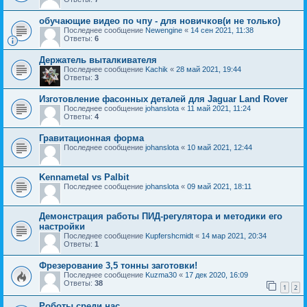
обучающие видео по чпу - для новичков(и не только)
Последнее сообщение
Newengine
«
14 сен 2021, 11:38
Ответы:
6
Держатель выталкивателя
Последнее сообщение
Kachik
«
28 май 2021, 19:44
Ответы:
3
Изготовление фасонных деталей для Jaguar Land Rover
Последнее сообщение
johanslota
«
11 май 2021, 11:24
Ответы:
4
Гравитационная форма
Последнее сообщение
johanslota
«
10 май 2021, 12:44
Kennametal vs Palbit
Последнее сообщение
johanslota
«
09 май 2021, 18:11
Демонстрация работы ПИД-регулятора и методики его
настройки
Последнее сообщение
Kupfershcmidt
«
14 мар 2021, 20:34
Ответы:
1
Фрезерование 3,5 тонны заготовки!
Последнее сообщение
Kuzma30
«
17 дек 2020, 16:09
Ответы:
38
1
2
Роботы среди нас