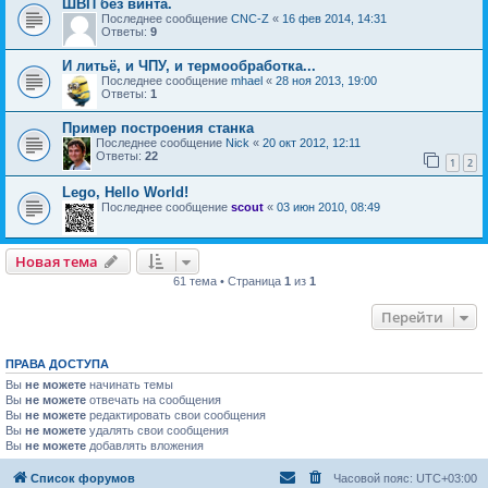
ШВП без винта.
Последнее сообщение
CNC-Z
«
16 фев 2014, 14:31
Ответы:
9
И литьё, и ЧПУ, и термообработка...
Последнее сообщение
mhael
«
28 ноя 2013, 19:00
Ответы:
1
Пример построения станка
Последнее сообщение
Nick
«
20 окт 2012, 12:11
Ответы:
22
1
2
Lego, Hello World!
Последнее сообщение
scout
«
03 июн 2010, 08:49
Новая тема
61 тема • Страница
1
из
1
Перейти
ПРАВА ДОСТУПА
Вы
не можете
начинать темы
Вы
не можете
отвечать на сообщения
Вы
не можете
редактировать свои сообщения
Вы
не можете
удалять свои сообщения
Вы
не можете
добавлять вложения
Список форумов
Часовой пояс:
UTC+03:00