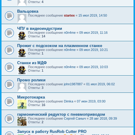
Ответы:
4
Вальцовка
Последнее сообщение
startex
«
15 июл 2019, 14:50
ЧПУ в видеоиндустрии
Последнее сообщение
n0n4me
«
09 июл 2019, 11:16
Ответы:
14
Прожиг с подскоком на плазменном станке
Последнее сообщение
n0n4me
«
09 июл 2019, 10:21
Ответы:
1
Станки из МДФ
Последнее сообщение
n0n4me
«
09 июл 2019, 10:03
Ответы:
1
Промо ролики
Последнее сообщение
john1987887
«
01 июл 2019, 06:02
Ответы:
3
Микротокарка
Последнее сообщение
Dimka
«
07 июн 2019, 03:00
Ответы:
16
гармонический редуктор с пневмоприводом
Последнее сообщение
Сергей Саныч
«
28 авг 2018, 09:39
Ответы:
2
Запуск в работу RusRob Cutter PRO