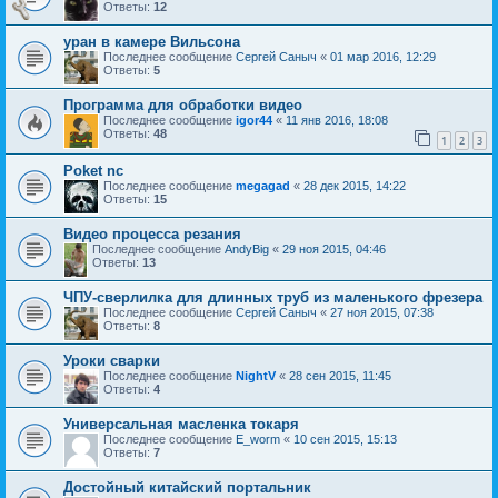
Ответы:
12
уран в камере Вильсона
Последнее сообщение
Сергей Саныч
«
01 мар 2016, 12:29
Ответы:
5
Программа для обработки видео
Последнее сообщение
igor44
«
11 янв 2016, 18:08
Ответы:
48
1
2
3
Poket nc
Последнее сообщение
megagad
«
28 дек 2015, 14:22
Ответы:
15
Видео процесса резания
Последнее сообщение
AndyBig
«
29 ноя 2015, 04:46
Ответы:
13
ЧПУ-сверлилка для длинных труб из маленького фрезера
Последнее сообщение
Сергей Саныч
«
27 ноя 2015, 07:38
Ответы:
8
Уроки сварки
Последнее сообщение
NightV
«
28 сен 2015, 11:45
Ответы:
4
Универсальная масленка токаря
Последнее сообщение
E_worm
«
10 сен 2015, 15:13
Ответы:
7
Достойный китайский портальник