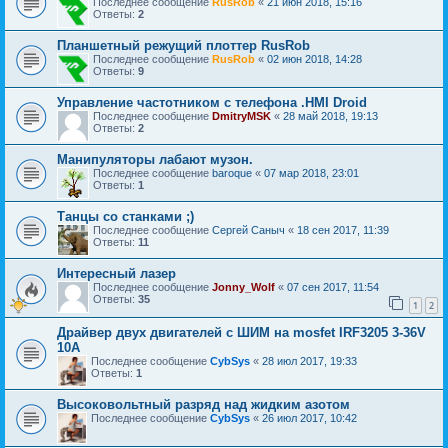
Последнее сообщение
RusRob
«
21 июн 2018, 15:16
Ответы:
2
Планшетный режущий плоттер RusRob
Последнее сообщение
RusRob
«
02 июн 2018, 14:28
Ответы:
9
Управление частотником с телефона .HMI Droid
Последнее сообщение
DmitryMSK
«
28 май 2018, 19:13
Ответы:
2
Манипуляторы лабают музон.
Последнее сообщение
baroque
«
07 мар 2018, 23:01
Ответы:
1
Танцы со станками ;)
Последнее сообщение
Сергей Саныч
«
18 сен 2017, 11:39
Ответы:
11
Интересный лазер
Последнее сообщение
Jonny_Wolf
«
07 сен 2017, 11:54
Ответы:
35
1
2
Драйвер двух двигателей с ШИМ на mosfet IRF3205 3-36V
10А
Последнее сообщение
CybSys
«
28 июл 2017, 19:33
Ответы:
1
Высоковольтный разряд над жидким азотом
Последнее сообщение
CybSys
«
26 июл 2017, 10:42