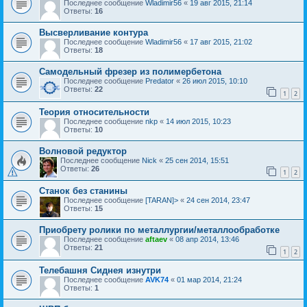
Последнее сообщение
Wladimir56
«
19 авг 2015, 21:14
Ответы:
16
Высверливание контура
Последнее сообщение
Wladimir56
«
17 авг 2015, 21:02
Ответы:
18
Самодельный фрезер из полимербетона
Последнее сообщение
Predator
«
26 июл 2015, 10:10
Ответы:
22
1
2
Теория относительности
Последнее сообщение
nkp
«
14 июл 2015, 10:23
Ответы:
10
Волновой редуктор
Последнее сообщение
Nick
«
25 сен 2014, 15:51
Ответы:
26
1
2
Станок без станины
Последнее сообщение
[TARAN]>
«
24 сен 2014, 23:47
Ответы:
15
Приобрету ролики по металлургии/металлообработке
Последнее сообщение
aftaev
«
08 апр 2014, 13:46
Ответы:
21
1
2
Телебашня Сиднея изнутри
Последнее сообщение
AVK74
«
01 мар 2014, 21:24
Ответы:
1