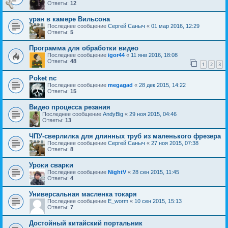
Ответы:
12
уран в камере Вильсона
Последнее сообщение
Сергей Саныч
«
01 мар 2016, 12:29
Ответы:
5
Программа для обработки видео
Последнее сообщение
igor44
«
11 янв 2016, 18:08
Ответы:
48
1
2
3
Poket nc
Последнее сообщение
megagad
«
28 дек 2015, 14:22
Ответы:
15
Видео процесса резания
Последнее сообщение
AndyBig
«
29 ноя 2015, 04:46
Ответы:
13
ЧПУ-сверлилка для длинных труб из маленького фрезера
Последнее сообщение
Сергей Саныч
«
27 ноя 2015, 07:38
Ответы:
8
Уроки сварки
Последнее сообщение
NightV
«
28 сен 2015, 11:45
Ответы:
4
Универсальная масленка токаря
Последнее сообщение
E_worm
«
10 сен 2015, 15:13
Ответы:
7
Достойный китайский портальник