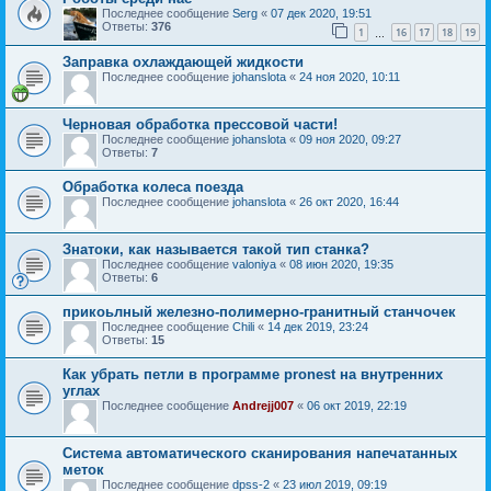
Последнее сообщение
Serg
«
07 дек 2020, 19:51
Ответы:
376
1
16
17
18
19
…
Заправка охлаждающей жидкости
Последнее сообщение
johanslota
«
24 ноя 2020, 10:11
Черновая обработка прессовой части!
Последнее сообщение
johanslota
«
09 ноя 2020, 09:27
Ответы:
7
Обработка колеса поезда
Последнее сообщение
johanslota
«
26 окт 2020, 16:44
Знатоки, как называется такой тип станка?
Последнее сообщение
valoniya
«
08 июн 2020, 19:35
Ответы:
6
прикоьлный железно-полимерно-гранитный станчочек
Последнее сообщение
Chili
«
14 дек 2019, 23:24
Ответы:
15
Как убрать петли в программе pronest на внутренних
углах
Последнее сообщение
Andrejj007
«
06 окт 2019, 22:19
Система автоматического сканирования напечатанных
меток
Последнее сообщение
dpss-2
«
23 июл 2019, 09:19