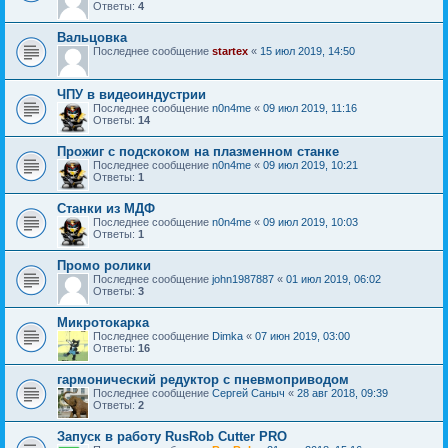
Ответы:
4
Вальцовка
Последнее сообщение
startex
«
15 июл 2019, 14:50
ЧПУ в видеоиндустрии
Последнее сообщение
n0n4me
«
09 июл 2019, 11:16
Ответы:
14
Прожиг с подскоком на плазменном станке
Последнее сообщение
n0n4me
«
09 июл 2019, 10:21
Ответы:
1
Станки из МДФ
Последнее сообщение
n0n4me
«
09 июл 2019, 10:03
Ответы:
1
Промо ролики
Последнее сообщение
john1987887
«
01 июл 2019, 06:02
Ответы:
3
Микротокарка
Последнее сообщение
Dimka
«
07 июн 2019, 03:00
Ответы:
16
гармонический редуктор с пневмоприводом
Последнее сообщение
Сергей Саныч
«
28 авг 2018, 09:39
Ответы:
2
Запуск в работу RusRob Cutter PRO