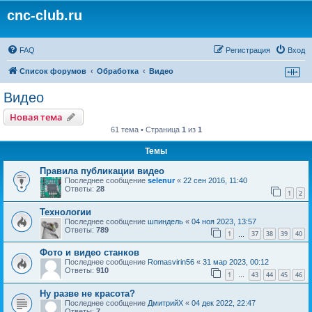
cnc-club.ru
FAQ
Регистрация
Вход
Список форумов
Обработка
Видео
Видео
Новая тема
61 тема • Страница
1
из
1
Темы
Правила публикации видео
Последнее сообщение
selenur
«
22 сен 2016, 11:40
Ответы:
28
1
2
Технологии
Последнее сообщение
шпиндель
«
04 ноя 2023, 13:57
Ответы:
789
1
37
38
39
40
…
Фото и видео станков
Последнее сообщение
Romasvirin56
«
31 мар 2023, 00:12
Ответы:
910
1
43
44
45
46
…
Ну разве не красота?
Последнее сообщение
ДмитрийХ
«
04 дек 2022, 22:47
Ответы:
7