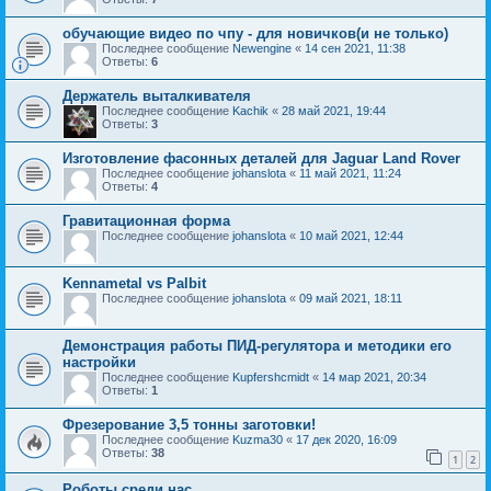
обучающие видео по чпу - для новичков(и не только)
Последнее сообщение
Newengine
«
14 сен 2021, 11:38
Ответы:
6
Держатель выталкивателя
Последнее сообщение
Kachik
«
28 май 2021, 19:44
Ответы:
3
Изготовление фасонных деталей для Jaguar Land Rover
Последнее сообщение
johanslota
«
11 май 2021, 11:24
Ответы:
4
Гравитационная форма
Последнее сообщение
johanslota
«
10 май 2021, 12:44
Kennametal vs Palbit
Последнее сообщение
johanslota
«
09 май 2021, 18:11
Демонстрация работы ПИД-регулятора и методики его
настройки
Последнее сообщение
Kupfershcmidt
«
14 мар 2021, 20:34
Ответы:
1
Фрезерование 3,5 тонны заготовки!
Последнее сообщение
Kuzma30
«
17 дек 2020, 16:09
Ответы:
38
1
2
Роботы среди нас