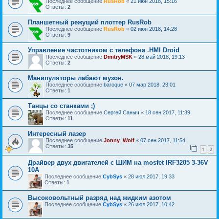
Последнее сообщение
RusRob
«
21 июн 2018, 15:16
Ответы:
2
Планшетный режущий плоттер RusRob
Последнее сообщение
RusRob
«
02 июн 2018, 14:28
Ответы:
9
Управление частотником с телефона .HMI Droid
Последнее сообщение
DmitryMSK
«
28 май 2018, 19:13
Ответы:
2
Манипуляторы лабают музон.
Последнее сообщение
baroque
«
07 мар 2018, 23:01
Ответы:
1
Танцы со станками ;)
Последнее сообщение
Сергей Саныч
«
18 сен 2017, 11:39
Ответы:
11
Интересный лазер
Последнее сообщение
Jonny_Wolf
«
07 сен 2017, 11:54
Ответы:
35
1
2
Драйвер двух двигателей с ШИМ на mosfet IRF3205 3-36V
10А
Последнее сообщение
CybSys
«
28 июл 2017, 19:33
Ответы:
1
Высоковольтный разряд над жидким азотом
Последнее сообщение
CybSys
«
26 июл 2017, 10:42