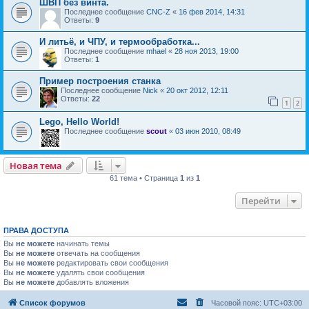
ШВП без винта.
Последнее сообщение
CNC-Z
«
16 фев 2014, 14:31
Ответы:
9
И литьё, и ЧПУ, и термообработка...
Последнее сообщение
mhael
«
28 ноя 2013, 19:00
Ответы:
1
Пример построения станка
Последнее сообщение
Nick
«
20 окт 2012, 12:11
Ответы:
22
1
2
Lego, Hello World!
Последнее сообщение
scout
«
03 июн 2010, 08:49
Новая тема
61 тема • Страница
1
из
1
Перейти
ПРАВА ДОСТУПА
Вы
не можете
начинать темы
Вы
не можете
отвечать на сообщения
Вы
не можете
редактировать свои сообщения
Вы
не можете
удалять свои сообщения
Вы
не можете
добавлять вложения
Список форумов
Часовой пояс:
UTC+03:00