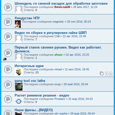
Шпиндель со сменой насадок для обработки заготовки
Последнее сообщение
ВячеславМ
«
28 июн 2017, 11:24
Ответы:
5
Хиндустан ЧПУ
Последнее сообщение
magnetic
«
20 сен 2016, 00:24
Видео по сборке и регулировке гайки ШВП
Последнее сообщение
Chili
«
22 авг 2016, 22:48
Ответы:
7
Первый станок своими руками. Видео как работает.
Делимся.
Последнее сообщение
aftaev
«
02 авг 2016, 23:25
Ответы:
1
Интересные идеи
Последнее сообщение
mhael
«
11 июл 2016, 18:45
Ответы:
23
1
2
gang tool cnc lathe
Последнее сообщение
exup
«
30 май 2016, 05:04
Расчет режимов резания - видео
Последнее сообщение
Predator
«
31 мар 2016, 04:23
Ответы:
6
Наши фрезы...(ВИДЕО)
Последнее сообщение
ukr-sasha
«
28 мар 2016, 06:44