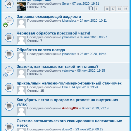
Последнее сообщение
Serg
«
07 дек 2020, 19:51
Ответы:
376
1
16
17
18
19
…
Заправка охлаждающей жидкости
Последнее сообщение
johanslota
«
24 ноя 2020, 10:11
Черновая обработка прессовой части!
Последнее сообщение
johanslota
«
09 ноя 2020, 09:27
Ответы:
7
Обработка колеса поезда
Последнее сообщение
johanslota
«
26 окт 2020, 16:44
Знатоки, как называется такой тип станка?
Последнее сообщение
valoniya
«
08 июн 2020, 19:35
Ответы:
6
прикоьлный железно-полимерно-гранитный станчочек
Последнее сообщение
Chili
«
14 дек 2019, 23:24
Ответы:
15
Как убрать петли в программе pronest на внутренних
углах
Последнее сообщение
Andrejj007
«
06 окт 2019, 22:19
Система автоматического сканирования напечатанных
меток
Последнее сообщение
dpss-2
«
23 июл 2019, 09:19