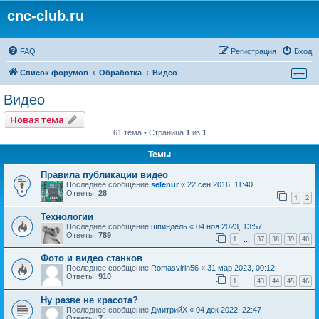
cnc-club.ru
FAQ
Регистрация
Вход
Список форумов
Обработка
Видео
Видео
Новая тема
61 тема • Страница
1
из
1
Темы
Правила публикации видео
Последнее сообщение
selenur
«
22 сен 2016, 11:40
Ответы:
28
1
2
Технологии
Последнее сообщение
шпиндель
«
04 ноя 2023, 13:57
Ответы:
789
1
37
38
39
40
…
Фото и видео станков
Последнее сообщение
Romasvirin56
«
31 мар 2023, 00:12
Ответы:
910
1
43
44
45
46
…
Ну разве не красота?
Последнее сообщение
ДмитрийХ
«
04 дек 2022, 22:47
Ответы:
7