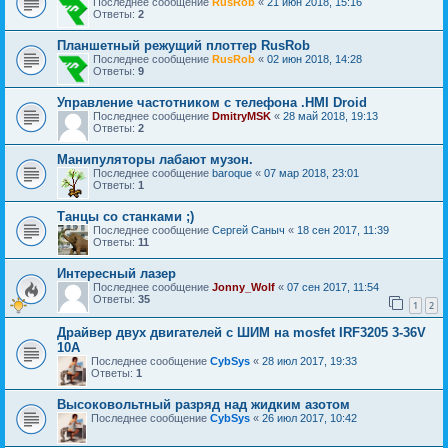
Последнее сообщение
RusRob
«
21 июн 2018, 15:16
Ответы:
2
Планшетный режущий плоттер RusRob
Последнее сообщение
RusRob
«
02 июн 2018, 14:28
Ответы:
9
Управление частотником с телефона .HMI Droid
Последнее сообщение
DmitryMSK
«
28 май 2018, 19:13
Ответы:
2
Манипуляторы лабают музон.
Последнее сообщение
baroque
«
07 мар 2018, 23:01
Ответы:
1
Танцы со станками ;)
Последнее сообщение
Сергей Саныч
«
18 сен 2017, 11:39
Ответы:
11
Интересный лазер
Последнее сообщение
Jonny_Wolf
«
07 сен 2017, 11:54
Ответы:
35
1
2
Драйвер двух двигателей с ШИМ на mosfet IRF3205 3-36V
10А
Последнее сообщение
CybSys
«
28 июл 2017, 19:33
Ответы:
1
Высоковольтный разряд над жидким азотом
Последнее сообщение
CybSys
«
26 июл 2017, 10:42