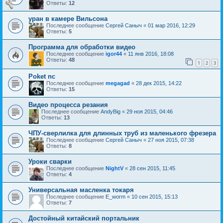
Ответы:
12
уран в камере Вильсона
Последнее сообщение
Сергей Саныч
«
01 мар 2016, 12:29
Ответы:
5
Программа для обработки видео
Последнее сообщение
igor44
«
11 янв 2016, 18:08
Ответы:
48
1
2
3
Poket nc
Последнее сообщение
megagad
«
28 дек 2015, 14:22
Ответы:
15
Видео процесса резания
Последнее сообщение
AndyBig
«
29 ноя 2015, 04:46
Ответы:
13
ЧПУ-сверлилка для длинных труб из маленького фрезера
Последнее сообщение
Сергей Саныч
«
27 ноя 2015, 07:38
Ответы:
8
Уроки сварки
Последнее сообщение
NightV
«
28 сен 2015, 11:45
Ответы:
4
Универсальная масленка токаря
Последнее сообщение
E_worm
«
10 сен 2015, 15:13
Ответы:
7
Достойный китайский портальник