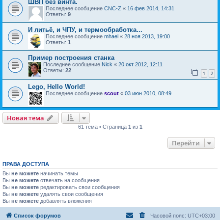
ШВП без винта.
Последнее сообщение
CNC-Z
«
16 фев 2014, 14:31
Ответы:
9
И литьё, и ЧПУ, и термообработка...
Последнее сообщение
mhael
«
28 ноя 2013, 19:00
Ответы:
1
Пример построения станка
Последнее сообщение
Nick
«
20 окт 2012, 12:11
Ответы:
22
1
2
Lego, Hello World!
Последнее сообщение
scout
«
03 июн 2010, 08:49
Новая тема
61 тема • Страница
1
из
1
Перейти
ПРАВА ДОСТУПА
Вы
не можете
начинать темы
Вы
не можете
отвечать на сообщения
Вы
не можете
редактировать свои сообщения
Вы
не можете
удалять свои сообщения
Вы
не можете
добавлять вложения
Список форумов
Часовой пояс:
UTC+03:00