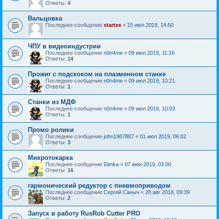
Ответы:
4
Вальцовка
Последнее сообщение
startex
«
15 июл 2019, 14:50
ЧПУ в видеоиндустрии
Последнее сообщение
n0n4me
«
09 июл 2019, 11:16
Ответы:
14
Прожиг с подскоком на плазменном станке
Последнее сообщение
n0n4me
«
09 июл 2019, 10:21
Ответы:
1
Станки из МДФ
Последнее сообщение
n0n4me
«
09 июл 2019, 10:03
Ответы:
1
Промо ролики
Последнее сообщение
john1987887
«
01 июл 2019, 06:02
Ответы:
3
Микротокарка
Последнее сообщение
Dimka
«
07 июн 2019, 03:00
Ответы:
16
гармонический редуктор с пневмоприводом
Последнее сообщение
Сергей Саныч
«
28 авг 2018, 09:39
Ответы:
2
Запуск в работу RusRob Cutter PRO