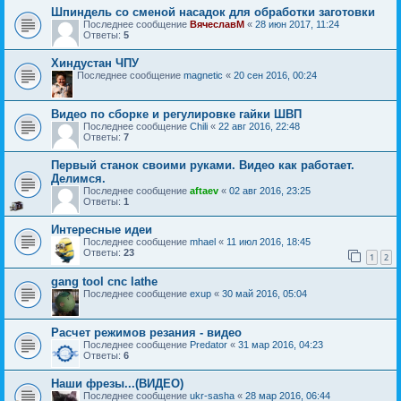
Шпиндель со сменой насадок для обработки заготовки
Последнее сообщение
ВячеславМ
«
28 июн 2017, 11:24
Ответы:
5
Хиндустан ЧПУ
Последнее сообщение
magnetic
«
20 сен 2016, 00:24
Видео по сборке и регулировке гайки ШВП
Последнее сообщение
Chili
«
22 авг 2016, 22:48
Ответы:
7
Первый станок своими руками. Видео как работает.
Делимся.
Последнее сообщение
aftaev
«
02 авг 2016, 23:25
Ответы:
1
Интересные идеи
Последнее сообщение
mhael
«
11 июл 2016, 18:45
Ответы:
23
1
2
gang tool cnc lathe
Последнее сообщение
exup
«
30 май 2016, 05:04
Расчет режимов резания - видео
Последнее сообщение
Predator
«
31 мар 2016, 04:23
Ответы:
6
Наши фрезы...(ВИДЕО)
Последнее сообщение
ukr-sasha
«
28 мар 2016, 06:44