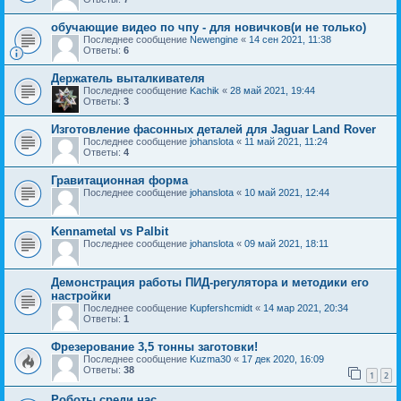
обучающие видео по чпу - для новичков(и не только)
Последнее сообщение
Newengine
«
14 сен 2021, 11:38
Ответы:
6
Держатель выталкивателя
Последнее сообщение
Kachik
«
28 май 2021, 19:44
Ответы:
3
Изготовление фасонных деталей для Jaguar Land Rover
Последнее сообщение
johanslota
«
11 май 2021, 11:24
Ответы:
4
Гравитационная форма
Последнее сообщение
johanslota
«
10 май 2021, 12:44
Kennametal vs Palbit
Последнее сообщение
johanslota
«
09 май 2021, 18:11
Демонстрация работы ПИД-регулятора и методики его
настройки
Последнее сообщение
Kupfershcmidt
«
14 мар 2021, 20:34
Ответы:
1
Фрезерование 3,5 тонны заготовки!
Последнее сообщение
Kuzma30
«
17 дек 2020, 16:09
Ответы:
38
1
2
Роботы среди нас