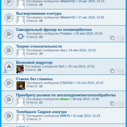
Последнее сообщение
Wladimir56
«
19 авг 2015, 21:14
Ответы:
16
Высверливание контура
Последнее сообщение
Wladimir56
«
17 авг 2015, 21:02
Ответы:
18
Самодельный фрезер из полимербетона
Последнее сообщение
Predator
«
26 июл 2015, 10:10
Ответы:
22
1
2
Теория относительности
Последнее сообщение
nkp
«
14 июл 2015, 10:23
Ответы:
10
Волновой редуктор
Последнее сообщение
Nick
«
25 сен 2014, 15:51
Ответы:
26
1
2
Станок без станины
Последнее сообщение
[TARAN]>
«
24 сен 2014, 23:47
Ответы:
15
Приобрету ролики по металлургии/металлообработке
Последнее сообщение
aftaev
«
08 апр 2014, 13:46
Ответы:
21
1
2
Телебашня Сиднея изнутри
Последнее сообщение
AVK74
«
01 мар 2014, 21:24
Ответы:
1