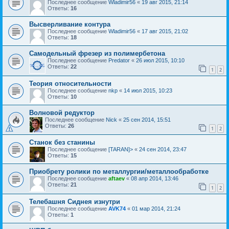
Последнее сообщение
Wladimir56
«
19 авг 2015, 21:14
Ответы:
16
Высверливание контура
Последнее сообщение
Wladimir56
«
17 авг 2015, 21:02
Ответы:
18
Самодельный фрезер из полимербетона
Последнее сообщение
Predator
«
26 июл 2015, 10:10
Ответы:
22
1
2
Теория относительности
Последнее сообщение
nkp
«
14 июл 2015, 10:23
Ответы:
10
Волновой редуктор
Последнее сообщение
Nick
«
25 сен 2014, 15:51
Ответы:
26
1
2
Станок без станины
Последнее сообщение
[TARAN]>
«
24 сен 2014, 23:47
Ответы:
15
Приобрету ролики по металлургии/металлообработке
Последнее сообщение
aftaev
«
08 апр 2014, 13:46
Ответы:
21
1
2
Телебашня Сиднея изнутри
Последнее сообщение
AVK74
«
01 мар 2014, 21:24
Ответы:
1