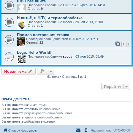
ШВП без винта.
Последнее сообщение
CNC-Z
«
16 фев 2014, 14:31
Ответы:
9
И литьё, и ЧПУ, и термообработка...
Последнее сообщение
mhael
«
28 ноя 2013, 19:00
Ответы:
1
Пример построения станка
Последнее сообщение
Nick
«
20 окт 2012, 12:11
Ответы:
22
1
2
Lego, Hello World!
Последнее сообщение
scout
«
03 июн 2010, 08:49
Новая тема
61 тема • Страница
1
из
1
Перейти
ПРАВА ДОСТУПА
Вы
не можете
начинать темы
Вы
не можете
отвечать на сообщения
Вы
не можете
редактировать свои сообщения
Вы
не можете
удалять свои сообщения
Вы
не можете
добавлять вложения
Список форумов
Часовой пояс:
UTC+03:00