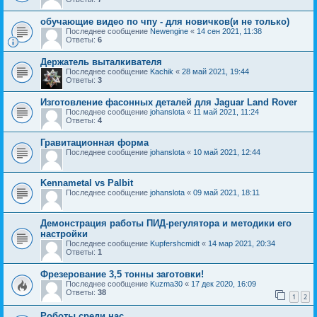
обучающие видео по чпу - для новичков(и не только)
Последнее сообщение
Newengine
«
14 сен 2021, 11:38
Ответы:
6
Держатель выталкивателя
Последнее сообщение
Kachik
«
28 май 2021, 19:44
Ответы:
3
Изготовление фасонных деталей для Jaguar Land Rover
Последнее сообщение
johanslota
«
11 май 2021, 11:24
Ответы:
4
Гравитационная форма
Последнее сообщение
johanslota
«
10 май 2021, 12:44
Kennametal vs Palbit
Последнее сообщение
johanslota
«
09 май 2021, 18:11
Демонстрация работы ПИД-регулятора и методики его
настройки
Последнее сообщение
Kupfershcmidt
«
14 мар 2021, 20:34
Ответы:
1
Фрезерование 3,5 тонны заготовки!
Последнее сообщение
Kuzma30
«
17 дек 2020, 16:09
Ответы:
38
1
2
Роботы среди нас