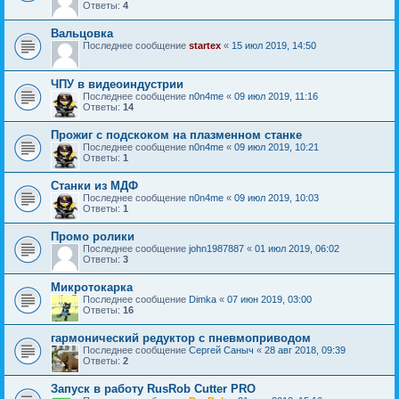
Ответы:
4
Вальцовка
Последнее сообщение
startex
«
15 июл 2019, 14:50
ЧПУ в видеоиндустрии
Последнее сообщение
n0n4me
«
09 июл 2019, 11:16
Ответы:
14
Прожиг с подскоком на плазменном станке
Последнее сообщение
n0n4me
«
09 июл 2019, 10:21
Ответы:
1
Станки из МДФ
Последнее сообщение
n0n4me
«
09 июл 2019, 10:03
Ответы:
1
Промо ролики
Последнее сообщение
john1987887
«
01 июл 2019, 06:02
Ответы:
3
Микротокарка
Последнее сообщение
Dimka
«
07 июн 2019, 03:00
Ответы:
16
гармонический редуктор с пневмоприводом
Последнее сообщение
Сергей Саныч
«
28 авг 2018, 09:39
Ответы:
2
Запуск в работу RusRob Cutter PRO