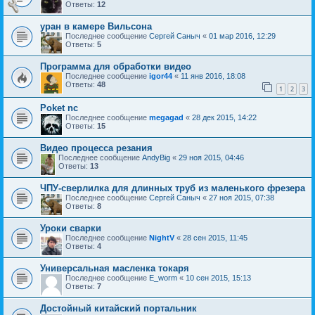
Ответы:
12
уран в камере Вильсона
Последнее сообщение
Сергей Саныч
«
01 мар 2016, 12:29
Ответы:
5
Программа для обработки видео
Последнее сообщение
igor44
«
11 янв 2016, 18:08
Ответы:
48
1
2
3
Poket nc
Последнее сообщение
megagad
«
28 дек 2015, 14:22
Ответы:
15
Видео процесса резания
Последнее сообщение
AndyBig
«
29 ноя 2015, 04:46
Ответы:
13
ЧПУ-сверлилка для длинных труб из маленького фрезера
Последнее сообщение
Сергей Саныч
«
27 ноя 2015, 07:38
Ответы:
8
Уроки сварки
Последнее сообщение
NightV
«
28 сен 2015, 11:45
Ответы:
4
Универсальная масленка токаря
Последнее сообщение
E_worm
«
10 сен 2015, 15:13
Ответы:
7
Достойный китайский портальник