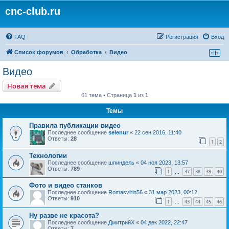
cnc-club.ru
FAQ
Регистрация
Вход
Список форумов
Обработка
Видео
Видео
Новая тема
61 тема • Страница
1
из
1
Темы
Правила публикации видео
Последнее сообщение
selenur
«
22 сен 2016, 11:40
Ответы:
28
1
2
Технологии
Последнее сообщение
шпиндель
«
04 ноя 2023, 13:57
Ответы:
789
1
37
38
39
40
…
Фото и видео станков
Последнее сообщение
Romasvirin56
«
31 мар 2023, 00:12
Ответы:
910
1
43
44
45
46
…
Ну разве не красота?
Последнее сообщение
ДмитрийХ
«
04 дек 2022, 22:47
Ответы:
7