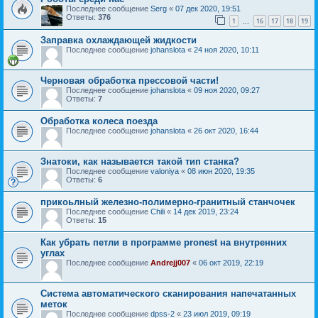
Последнее сообщение
Serg
«
07 дек 2020, 19:51
Ответы:
376
1
16
17
18
19
…
Заправка охлаждающей жидкости
Последнее сообщение
johanslota
«
24 ноя 2020, 10:11
Черновая обработка прессовой части!
Последнее сообщение
johanslota
«
09 ноя 2020, 09:27
Ответы:
7
Обработка колеса поезда
Последнее сообщение
johanslota
«
26 окт 2020, 16:44
Знатоки, как называется такой тип станка?
Последнее сообщение
valoniya
«
08 июн 2020, 19:35
Ответы:
6
прикоьлный железно-полимерно-гранитный станчочек
Последнее сообщение
Chili
«
14 дек 2019, 23:24
Ответы:
15
Как убрать петли в программе pronest на внутренних
углах
Последнее сообщение
Andrejj007
«
06 окт 2019, 22:19
Система автоматического сканирования напечатанных
меток
Последнее сообщение
dpss-2
«
23 июл 2019, 09:19