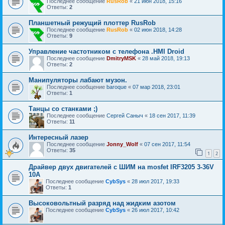
Последнее сообщение
RusRob
«
21 июн 2018, 15:16
Ответы:
2
Планшетный режущий плоттер RusRob
Последнее сообщение
RusRob
«
02 июн 2018, 14:28
Ответы:
9
Управление частотником с телефона .HMI Droid
Последнее сообщение
DmitryMSK
«
28 май 2018, 19:13
Ответы:
2
Манипуляторы лабают музон.
Последнее сообщение
baroque
«
07 мар 2018, 23:01
Ответы:
1
Танцы со станками ;)
Последнее сообщение
Сергей Саныч
«
18 сен 2017, 11:39
Ответы:
11
Интересный лазер
Последнее сообщение
Jonny_Wolf
«
07 сен 2017, 11:54
Ответы:
35
1
2
Драйвер двух двигателей с ШИМ на mosfet IRF3205 3-36V
10А
Последнее сообщение
CybSys
«
28 июл 2017, 19:33
Ответы:
1
Высоковольтный разряд над жидким азотом
Последнее сообщение
CybSys
«
26 июл 2017, 10:42