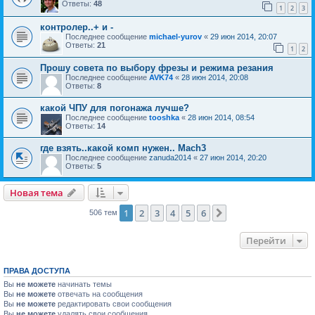
Ответы:
48
1
2
3
контролер..+ и -
Последнее сообщение
michael-yurov
«
29 июн 2014, 20:07
Ответы:
21
1
2
Прошу совета по выбору фрезы и режима резания
Последнее сообщение
AVK74
«
28 июн 2014, 20:08
Ответы:
8
какой ЧПУ для погонажа лучше?
Последнее сообщение
tooshka
«
28 июн 2014, 08:54
Ответы:
14
где взять..какой комп нужен.. Mach3
Последнее сообщение
zanuda2014
«
27 июн 2014, 20:20
Ответы:
5
Новая тема
1
2
3
4
5
6
След.
506 тем
Перейти
ПРАВА ДОСТУПА
Вы
не можете
начинать темы
Вы
не можете
отвечать на сообщения
Вы
не можете
редактировать свои сообщения
Вы
не можете
удалять свои сообщения