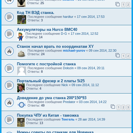
Ответы:
25
1
2
Код ТН ВЭД станка.
Последнее сообщение
hardtur
«
17 сен 2014, 17:53
Ответы:
3
Аккумуляторы на Hurco BMC40
Последнее сообщение
D-G
«
17 сен 2014, 12:52
Ответы:
14
Станок начал врать по координатам XY
Последнее сообщение
michael-yurov
«
09 сен 2014, 22:30
Ответы:
24
1
2
Помогите с постройкой станка
Последнее сообщение
Dolozin
«
09 сен 2014, 20:11
Ответы:
8
Портальный фрезер и 2 платы 5i25
Последнее сообщение
Nick
«
09 сен 2014, 11:12
Ответы:
4
Доведение до ума станка 200*150*93
Последнее сообщение
Predator
«
03 сен 2014, 14:22
Ответы:
49
1
2
3
Покупка ЧПУ из Китая - таможка
Последнее сообщение
Тенгель
«
28 авг 2014, 14:39
Ответы:
13
Нужны советы по станкам для Новичка