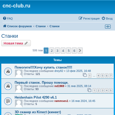
cnc-club.ru
FAQ
Регистрация
Вход
Список форумов
Станки
Станки
Станки
Новая тема
1
2
3
4
5
6
След.
506 тем
Темы
Помогите!!!!Хочу купить станок!!!!!
Последнее сообщение
drey82
«
13 фев 2025, 16:48
Ответы:
121
1
4
5
6
7
…
Первый станок. Прошу помощи.
Последнее сообщение
nd1969
«
31 янв 2025, 08:14
Ответы:
93
1
2
3
4
5
Heidenhain Pilot 4290 v6.1
Последнее сообщение
rammses1
«
16 янв 2024, 16:45
Ответы:
5
3D сканер из Kinect (кинект)