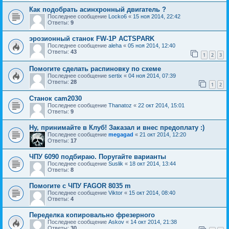
Как подобрать асинхронный двигатель ?
Последнее сообщение
Locko6
«
15 ноя 2014, 22:42
Ответы:
9
эрозионный станок FW-1P ACTSPARK
Последнее сообщение
aleha
«
05 ноя 2014, 12:40
Ответы:
43
1
2
3
Помогите сделать распиновку по схеме
Последнее сообщение
sertix
«
04 ноя 2014, 07:39
Ответы:
28
1
2
Станок cam2030
Последнее сообщение
Thanatoz
«
22 окт 2014, 15:01
Ответы:
9
Ну, принимайте в Клуб! Заказал и внес предоплату :)
Последнее сообщение
megagad
«
21 окт 2014, 12:20
Ответы:
17
ЧПУ 6090 подбираю. Поругайте варианты
Последнее сообщение
Suslik
«
18 окт 2014, 13:44
Ответы:
8
Помогите с ЧПУ FAGOR 8035 m
Последнее сообщение
Viktor
«
15 окт 2014, 08:40
Ответы:
4
Переделка копировально фрезерного
Последнее сообщение
Askov
«
14 окт 2014, 21:38
Ответы:
30