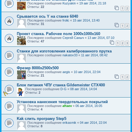
Последнее сообщение
Kuzyakin
«
19 авг 2014, 21:18
Ответы:
22
1
2
Срывается ось Y на станке 6040
Последнее сообщение
frolic
«
15 авг 2014, 13:40
Ответы:
31
1
2
Проект станка. Рабочее поле 1000х1000х160
Последнее сообщение
Сергей Саныч
«
13 авг 2014, 07:10
Ответы:
47
1
2
3
Станки для изготовления калиброванного прутка
Последнее сообщение
nakatov33
«
11 авг 2014, 08:42
Фрезер 8000х2500х500
Последнее сообщение
aegis
«
10 авг 2014, 22:04
Ответы:
21
1
2
Блок питания ЧПУ станка Gildemeister CTX400
Последнее сообщение
D-G
«
08 авг 2014, 14:04
Ответы:
2
Установка нанесения твердотельных покрытий
Последнее сообщение
aftaev
«
06 авг 2014, 16:05
Ответы:
4
Kak слить програму Step5
Последнее сообщение
erikasmik
«
04 авг 2014, 22:04
Ответы:
8