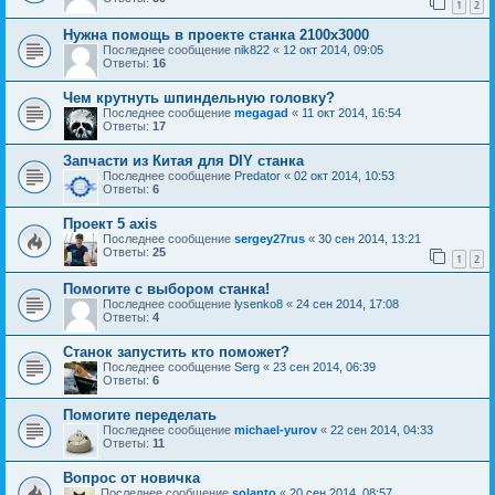
1
2
Нужна помощь в проекте станка 2100х3000
Последнее сообщение
nik822
«
12 окт 2014, 09:05
Ответы:
16
Чем крутнуть шпиндельную головку?
Последнее сообщение
megagad
«
11 окт 2014, 16:54
Ответы:
17
Запчасти из Китая для DIY станка
Последнее сообщение
Predator
«
02 окт 2014, 10:53
Ответы:
6
Проект 5 axis
Последнее сообщение
sergey27rus
«
30 сен 2014, 13:21
Ответы:
25
1
2
Помогите с выбором станка!
Последнее сообщение
lysenko8
«
24 сен 2014, 17:08
Ответы:
4
Станок запустить кто поможет?
Последнее сообщение
Serg
«
23 сен 2014, 06:39
Ответы:
6
Помогите переделать
Последнее сообщение
michael-yurov
«
22 сен 2014, 04:33
Ответы:
11
Вопрос от новичка
Последнее сообщение
solanto
«
20 сен 2014, 08:57