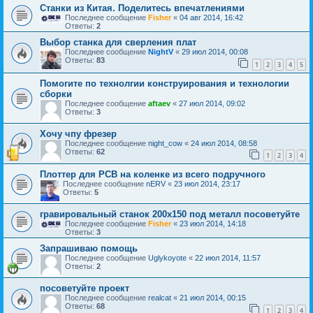
Станки из Китая. Поделитесь впечатлениями
Последнее сообщение
Fisher
«
04 авг 2014, 16:42
Ответы:
2
Выбор станка для сверления плат
Последнее сообщение
NightV
«
29 июл 2014, 00:08
Ответы:
83
1
2
3
4
5
Помогите по технолгии конструирования и технологии
сборки
Последнее сообщение
aftaev
«
27 июл 2014, 09:02
Ответы:
3
Хочу чпу фрезер
Последнее сообщение
night_cow
«
24 июл 2014, 08:58
Ответы:
62
1
2
3
4
Плоттер для PCB на коленке из всего подручного
Последнее сообщение
nERV
«
23 июл 2014, 23:17
Ответы:
5
гравировальный станок 200х150 под металл посоветуйте
Последнее сообщение
Fisher
«
23 июл 2014, 14:18
Ответы:
3
Запрашиваю помощь
Последнее сообщение
Uglykoyote
«
22 июл 2014, 11:57
Ответы:
2
посоветуйте проект
Последнее сообщение
realcat
«
21 июл 2014, 00:15
Ответы:
68
1
2
3
4