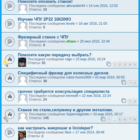
Помогите опознать станок!
Последнее сообщение
alexander64
«
14 сен 2016, 12:02
Ответы:
10
Изучаю ЧПУ 2Р22 16К20Ф3
Последнее сообщение
levelx
«
16 авг 2016, 21:05
Ответы:
9
Фрезерный станок с ЧПУ
Последнее сообщение
aftaev
«
20 июл 2016, 22:49
Ответы:
8
Помогите какую передачу выбрать?
Последнее сообщение
rage
«
23 мар 2016, 15:24
Ответы:
81
1
2
3
4
5
Специфичный фрезер для колесных дисков
Последнее сообщение
robot-home2000
«
03 мар 2016, 00:55
Ответы:
38
1
2
срочно требуется консультация специалиста
Последнее сообщение
lmmnd9
«
22 янв 2016, 22:24
Ответы:
24
1
2
Станок по стали,силумину и другим металлам.
Последнее сообщение
Supermagnetto
«
10 мар 2015, 20:17
Ответы:
145
1
5
6
7
8
…
как настроить микрошаг в linisteper?
Последнее сообщение
Nick
«
17 ноя 2014, 09:46
Ответы:
2