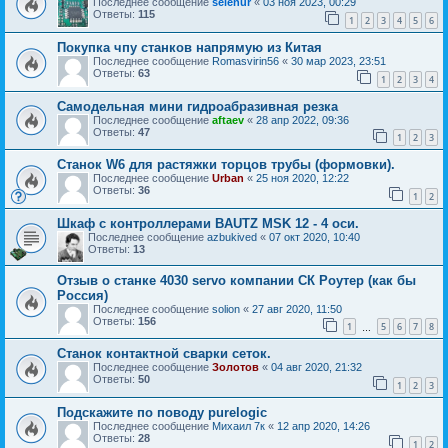
Последнее сообщение
selenur
«
03 ноя 2023, 00:29
Ответы:
115
1
2
3
4
5
6
Покупка чпу станков напрямую из Китая
Последнее сообщение
Romasvirin56
«
30 мар 2023, 23:51
Ответы:
63
1
2
3
4
Самодельная мини гидроабразивная резка
Последнее сообщение
aftaev
«
28 апр 2022, 09:36
Ответы:
47
1
2
3
Станок W6 для растяжки торцов трубы (формовки).
Последнее сообщение
Urban
«
25 ноя 2020, 12:22
Ответы:
36
1
2
Шкаф с контроллерами BAUTZ MSK 12 - 4 оси.
Последнее сообщение
azbukived
«
07 окт 2020, 10:40
Ответы:
13
Отзыв о станке 4030 servo компании СК Роутер (как бы
Россия)
Последнее сообщение
solion
«
27 авг 2020, 11:50
Ответы:
156
1
5
6
7
8
…
Станок контактной сварки сеток.
Последнее сообщение
Золотов
«
04 авг 2020, 21:32
Ответы:
50
1
2
3
Подскажите по поводу purelogic
Последнее сообщение
Михаил 7к
«
12 апр 2020, 14:26
Ответы:
28
1
2