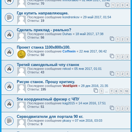
Ответы:
70
1
2
3
4
Где купить направляющие.
Последнее сообщение
kondrenkov
«
29 май 2017, 01:54
Ответы:
19
Сделать приклад - реально?
Последнее сообщение
Duhas
«
18 май 2017, 17:38
Ответы:
56
1
2
3
Проект станка 1100х800х100.
Последнее сообщение
Coffeein
«
22 янв 2017, 06:42
Ответы:
50
1
2
3
Третий самодельный чпу станок
Последнее сообщение
rekod
«
05 янв 2017, 01:01
Ответы:
43
1
2
3
Рисую станок. Прошу критику.
Последнее сообщение
VoidSpirit
«
28 дек 2016, 21:35
Ответы:
195
1
7
8
9
10
…
5ти координатный фрезер с ЧПУ
Последнее сообщение
kag2015
«
14 ноя 2016, 17:51
Ответы:
51
1
2
3
Серводвигатели для портала 90 кг.
Последнее сообщение
pkasy
«
07 ноя 2016, 03:03
Ответы:
9