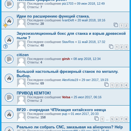
Последнее сообщение
ptz1703
«
09 июн 2018, 12:49
Ответы:
7
Идеи по расширению функций станка.
Последнее сообщение
IvanDeft
«
20 май 2018, 18:16
Ответы:
28
1
2
Звукоизоляционный бокс для станка и взрыв древесной
пыли ?
Последнее сообщение
StavRos
«
11 май 2018, 17:32
Ответы:
40
1
2
3
citizen
Последнее сообщение
girsh
«
08 апр 2018, 12:34
Ответы:
4
Большой настольный фрезерный станок по металлу.
Выбор.
Последнее сообщение
AlexKota19
«
29 окт 2017, 19:23
Ответы:
69
1
2
3
4
ПРИВОД КЕМТОК!
Последнее сообщение
Volsa
«
25 июл 2017, 06:16
Ответы:
2
BF20 - очередная ЧПУизация китайского немца
Последнее сообщение
pup
«
01 июл 2017, 20:33
Ответы:
158
1
5
6
7
8
…
Реально ли собрать CNC, заказывая на aliexpress? Help
Последнее сообщение
Immortal88
«
02 июн 2017, 15:46