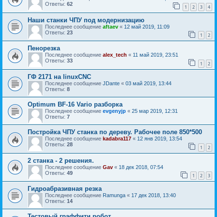
Ответы:
62
1
2
3
4
Наши станки ЧПУ под модернизацию
Последнее сообщение
aftaev
«
12 май 2019, 11:09
Ответы:
23
1
2
Пенорезка
Последнее сообщение
alex_tech
«
11 май 2019, 23:51
Ответы:
33
1
2
ГФ 2171 на linuxCNC
Последнее сообщение
JDante
«
03 май 2019, 13:44
Ответы:
8
Optimum BF-16 Vario разборка
Последнее сообщение
evgenyjp
«
25 мар 2019, 12:31
Ответы:
7
Постройка ЧПУ станка по дереву. Рабочее поле 850*500
Последнее сообщение
kadabra117
«
12 янв 2019, 13:54
Ответы:
28
1
2
2 станка - 2 решения.
Последнее сообщение
Gav
«
18 дек 2018, 07:54
Ответы:
49
1
2
3
Гидроабразивная резка
Последнее сообщение
Ramunga
«
17 дек 2018, 13:40
Ответы:
14
Тестовый граффити робот