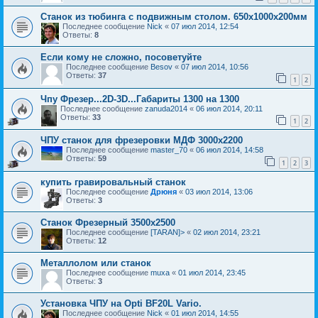
Станок из тюбинга с подвижным столом. 650х1000х200мм
Последнее сообщение
Nick
«
07 июл 2014, 12:54
Ответы:
8
Если кому не сложно, посоветуйте
Последнее сообщение
Besov
«
07 июл 2014, 10:56
Ответы:
37
1
2
Чпу Фрезер...2D-3D...Габариты 1300 на 1300
Последнее сообщение
zanuda2014
«
06 июл 2014, 20:11
Ответы:
33
1
2
ЧПУ станок для фрезеровки МДФ 3000x2200
Последнее сообщение
master_70
«
06 июл 2014, 14:58
Ответы:
59
1
2
3
купить гравировальный станок
Последнее сообщение
Дрюня
«
03 июл 2014, 13:06
Ответы:
3
Станок Фрезерный 3500х2500
Последнее сообщение
[TARAN]>
«
02 июл 2014, 23:21
Ответы:
12
Металлолом или станок
Последнее сообщение
muxa
«
01 июл 2014, 23:45
Ответы:
3
Установка ЧПУ на Opti BF20L Vario.
Последнее сообщение
Nick
«
01 июл 2014, 14:55