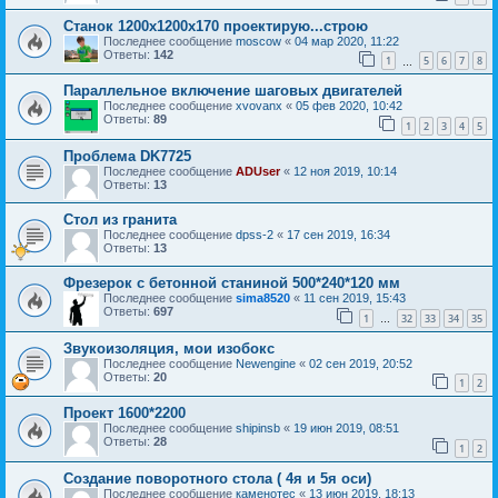
Станок 1200х1200х170 проектирую...строю
Последнее сообщение
moscow
«
04 мар 2020, 11:22
Ответы:
142
1
5
6
7
8
…
Параллельное включение шаговых двигателей
Последнее сообщение
xvovanx
«
05 фев 2020, 10:42
Ответы:
89
1
2
3
4
5
Проблема DK7725
Последнее сообщение
ADUser
«
12 ноя 2019, 10:14
Ответы:
13
Стол из гранита
Последнее сообщение
dpss-2
«
17 сен 2019, 16:34
Ответы:
13
Фрезерок с бетонной станиной 500*240*120 мм
Последнее сообщение
sima8520
«
11 сен 2019, 15:43
Ответы:
697
1
32
33
34
35
…
Звукоизоляция, мои изобокс
Последнее сообщение
Newengine
«
02 сен 2019, 20:52
Ответы:
20
1
2
Проект 1600*2200
Последнее сообщение
shipinsb
«
19 июн 2019, 08:51
Ответы:
28
1
2
Создание поворотного стола ( 4я и 5я оси)
Последнее сообщение
каменотес
«
13 июн 2019, 18:13