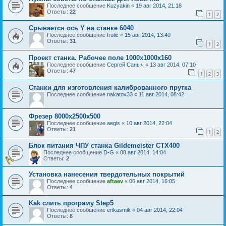
Последнее сообщение
Kuzyakin
«
19 авг 2014, 21:18
Ответы:
22
1
2
Срывается ось Y на станке 6040
Последнее сообщение
frolic
«
15 авг 2014, 13:40
Ответы:
31
1
2
Проект станка. Рабочее поле 1000х1000х160
Последнее сообщение
Сергей Саныч
«
13 авг 2014, 07:10
Ответы:
47
1
2
3
Станки для изготовления калиброванного прутка
Последнее сообщение
nakatov33
«
11 авг 2014, 08:42
Фрезер 8000х2500х500
Последнее сообщение
aegis
«
10 авг 2014, 22:04
Ответы:
21
1
2
Блок питания ЧПУ станка Gildemeister CTX400
Последнее сообщение
D-G
«
08 авг 2014, 14:04
Ответы:
2
Установка нанесения твердотельных покрытий
Последнее сообщение
aftaev
«
06 авг 2014, 16:05
Ответы:
4
Kak слить програму Step5
Последнее сообщение
erikasmik
«
04 авг 2014, 22:04
Ответы:
8