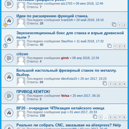
Последнее сообщение
ptz1703
«
09 июн 2018, 12:49
Ответы:
7
Идеи по расширению функций станка.
Последнее сообщение
IvanDeft
«
20 май 2018, 18:16
Ответы:
28
1
2
Звукоизоляционный бокс для станка и взрыв древесной
пыли ?
Последнее сообщение
StavRos
«
11 май 2018, 17:32
Ответы:
40
1
2
3
citizen
Последнее сообщение
girsh
«
08 апр 2018, 12:34
Ответы:
4
Большой настольный фрезерный станок по металлу.
Выбор.
Последнее сообщение
AlexKota19
«
29 окт 2017, 19:23
Ответы:
69
1
2
3
4
ПРИВОД КЕМТОК!
Последнее сообщение
Volsa
«
25 июл 2017, 06:16
Ответы:
2
BF20 - очередная ЧПУизация китайского немца
Последнее сообщение
pup
«
01 июл 2017, 20:33
Ответы:
158
1
5
6
7
8
…
Реально ли собрать CNC, заказывая на aliexpress? Help
Последнее сообщение
Immortal88
«
02 июн 2017, 15:46