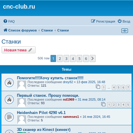
cnc-club.ru
FAQ
Регистрация
Вход
Список форумов
Станки
Станки
Станки
Новая тема
1
2
3
4
5
6
След.
506 тем
Темы
Помогите!!!!Хочу купить станок!!!!!
Последнее сообщение
drey82
«
13 фев 2025, 16:48
Ответы:
121
1
4
5
6
7
…
Первый станок. Прошу помощи.
Последнее сообщение
nd1969
«
31 янв 2025, 08:14
Ответы:
93
1
2
3
4
5
Heidenhain Pilot 4290 v6.1
Последнее сообщение
rammses1
«
16 янв 2024, 16:45
Ответы:
5
3D сканер из Kinect (кинект)