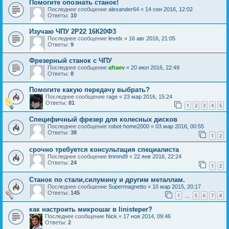
Помогите опознать станок!
Последнее сообщение
alexander64
«
14 сен 2016, 12:02
Ответы:
10
Изучаю ЧПУ 2Р22 16К20Ф3
Последнее сообщение
levelx
«
16 авг 2016, 21:05
Ответы:
9
Фрезерный станок с ЧПУ
Последнее сообщение
aftaev
«
20 июл 2016, 22:49
Ответы:
8
Помогите какую передачу выбрать?
Последнее сообщение
rage
«
23 мар 2016, 15:24
Ответы:
81
1
2
3
4
5
Специфичный фрезер для колесных дисков
Последнее сообщение
robot-home2000
«
03 мар 2016, 00:55
Ответы:
38
1
2
срочно требуется консультация специалиста
Последнее сообщение
lmmnd9
«
22 янв 2016, 22:24
Ответы:
24
1
2
Станок по стали,силумину и другим металлам.
Последнее сообщение
Supermagnetto
«
10 мар 2015, 20:17
Ответы:
145
1
5
6
7
8
…
как настроить микрошаг в linisteper?
Последнее сообщение
Nick
«
17 ноя 2014, 09:46
Ответы:
2