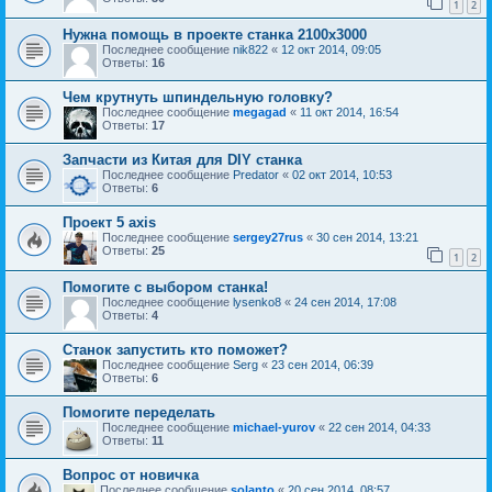
1
2
Нужна помощь в проекте станка 2100х3000
Последнее сообщение
nik822
«
12 окт 2014, 09:05
Ответы:
16
Чем крутнуть шпиндельную головку?
Последнее сообщение
megagad
«
11 окт 2014, 16:54
Ответы:
17
Запчасти из Китая для DIY станка
Последнее сообщение
Predator
«
02 окт 2014, 10:53
Ответы:
6
Проект 5 axis
Последнее сообщение
sergey27rus
«
30 сен 2014, 13:21
Ответы:
25
1
2
Помогите с выбором станка!
Последнее сообщение
lysenko8
«
24 сен 2014, 17:08
Ответы:
4
Станок запустить кто поможет?
Последнее сообщение
Serg
«
23 сен 2014, 06:39
Ответы:
6
Помогите переделать
Последнее сообщение
michael-yurov
«
22 сен 2014, 04:33
Ответы:
11
Вопрос от новичка
Последнее сообщение
solanto
«
20 сен 2014, 08:57