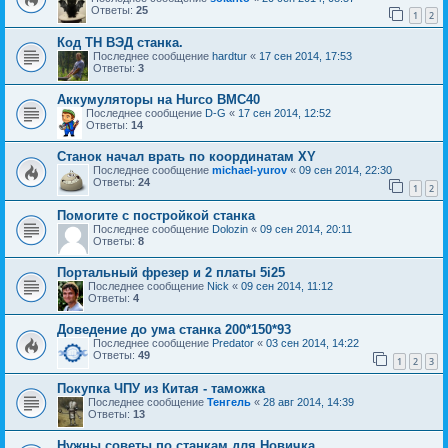
Ответы:
25
1
2
Код ТН ВЭД станка.
Последнее сообщение
hardtur
«
17 сен 2014, 17:53
Ответы:
3
Аккумуляторы на Hurco BMC40
Последнее сообщение
D-G
«
17 сен 2014, 12:52
Ответы:
14
Станок начал врать по координатам XY
Последнее сообщение
michael-yurov
«
09 сен 2014, 22:30
Ответы:
24
1
2
Помогите с постройкой станка
Последнее сообщение
Dolozin
«
09 сен 2014, 20:11
Ответы:
8
Портальный фрезер и 2 платы 5i25
Последнее сообщение
Nick
«
09 сен 2014, 11:12
Ответы:
4
Доведение до ума станка 200*150*93
Последнее сообщение
Predator
«
03 сен 2014, 14:22
Ответы:
49
1
2
3
Покупка ЧПУ из Китая - таможка
Последнее сообщение
Тенгель
«
28 авг 2014, 14:39
Ответы:
13
Нужны советы по станкам для Новичка