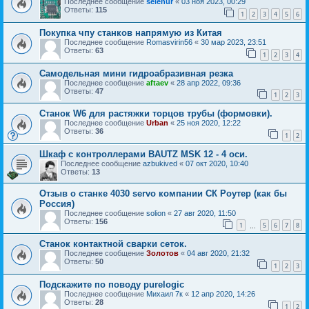
Последнее сообщение
selenur
«
03 ноя 2023, 00:29
Ответы:
115
1
2
3
4
5
6
Покупка чпу станков напрямую из Китая
Последнее сообщение
Romasvirin56
«
30 мар 2023, 23:51
Ответы:
63
1
2
3
4
Самодельная мини гидроабразивная резка
Последнее сообщение
aftaev
«
28 апр 2022, 09:36
Ответы:
47
1
2
3
Станок W6 для растяжки торцов трубы (формовки).
Последнее сообщение
Urban
«
25 ноя 2020, 12:22
Ответы:
36
1
2
Шкаф с контроллерами BAUTZ MSK 12 - 4 оси.
Последнее сообщение
azbukived
«
07 окт 2020, 10:40
Ответы:
13
Отзыв о станке 4030 servo компании СК Роутер (как бы
Россия)
Последнее сообщение
solion
«
27 авг 2020, 11:50
Ответы:
156
1
5
6
7
8
…
Станок контактной сварки сеток.
Последнее сообщение
Золотов
«
04 авг 2020, 21:32
Ответы:
50
1
2
3
Подскажите по поводу purelogic
Последнее сообщение
Михаил 7к
«
12 апр 2020, 14:26
Ответы:
28
1
2