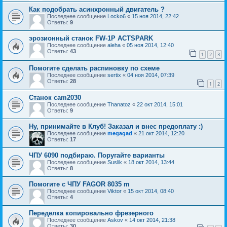
Как подобрать асинхронный двигатель ?
Последнее сообщение
Locko6
«
15 ноя 2014, 22:42
Ответы:
9
эрозионный станок FW-1P ACTSPARK
Последнее сообщение
aleha
«
05 ноя 2014, 12:40
Ответы:
43
1
2
3
Помогите сделать распиновку по схеме
Последнее сообщение
sertix
«
04 ноя 2014, 07:39
Ответы:
28
1
2
Станок cam2030
Последнее сообщение
Thanatoz
«
22 окт 2014, 15:01
Ответы:
9
Ну, принимайте в Клуб! Заказал и внес предоплату :)
Последнее сообщение
megagad
«
21 окт 2014, 12:20
Ответы:
17
ЧПУ 6090 подбираю. Поругайте варианты
Последнее сообщение
Suslik
«
18 окт 2014, 13:44
Ответы:
8
Помогите с ЧПУ FAGOR 8035 m
Последнее сообщение
Viktor
«
15 окт 2014, 08:40
Ответы:
4
Переделка копировально фрезерного
Последнее сообщение
Askov
«
14 окт 2014, 21:38
Ответы:
30