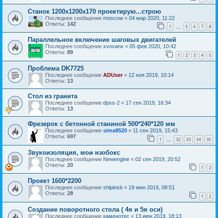
Станок 1200х1200х170 проектирую...строю
Последнее сообщение
moscow
«
04 мар 2020, 11:22
Ответы:
142
1
5
6
7
8
…
Параллельное включение шаговых двигателей
Последнее сообщение
xvovanx
«
05 фев 2020, 10:42
Ответы:
89
1
2
3
4
5
Проблема DK7725
Последнее сообщение
ADUser
«
12 ноя 2019, 10:14
Ответы:
13
Стол из гранита
Последнее сообщение
dpss-2
«
17 сен 2019, 16:34
Ответы:
13
Фрезерок с бетонной станиной 500*240*120 мм
Последнее сообщение
sima8520
«
11 сен 2019, 15:43
Ответы:
697
1
32
33
34
35
…
Звукоизоляция, мои изобокс
Последнее сообщение
Newengine
«
02 сен 2019, 20:52
Ответы:
20
1
2
Проект 1600*2200
Последнее сообщение
shipinsb
«
19 июн 2019, 08:51
Ответы:
28
1
2
Создание поворотного стола ( 4я и 5я оси)
Последнее сообщение
каменотес
«
13 июн 2019, 18:13