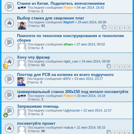
Станки из Китая. Поделитесь впечатлениями
Последнее сообщение
Fisher
«
04 авг 2014, 16:42
Ответы:
2
Выбор станка для сверления плат
Последнее сообщение
NightV
«
29 июл 2014, 00:08
Ответы:
83
1
2
3
4
5
Помогите по технолгии конструирования и технологии
сборки
Последнее сообщение
aftaev
«
27 июл 2014, 09:02
Ответы:
3
Хочу чпу фрезер
Последнее сообщение
night_cow
«
24 июл 2014, 08:58
Ответы:
62
1
2
3
4
Плоттер для PCB на коленке из всего подручного
Последнее сообщение
nERV
«
23 июл 2014, 23:17
Ответы:
5
гравировальный станок 200х150 под металл посоветуйте
Последнее сообщение
Fisher
«
23 июл 2014, 14:18
Ответы:
3
Запрашиваю помощь
Последнее сообщение
Uglykoyote
«
22 июл 2014, 11:57
Ответы:
2
посоветуйте проект
Последнее сообщение
realcat
«
21 июл 2014, 00:15
Ответы:
68
1
2
3
4