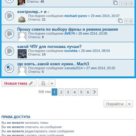
Ответы:
48
1
2
3
контролер..+ и -
Последнее сообщение
michael-yurov
«
29 июн 2014, 20:07
Ответы:
21
1
2
Прошу совета по выбору фрезы и режима резания
Последнее сообщение
AVK74
«
28 июн 2014, 20:08
Ответы:
8
какой ЧПУ для погонажа лучше?
Последнее сообщение
tooshka
«
28 июн 2014, 08:54
Ответы:
14
где взять..какой комп нужен.. Mach3
Последнее сообщение
zanuda2014
«
27 июн 2014, 20:20
Ответы:
5
Новая тема
1
2
3
4
5
6
След.
506 тем
Перейти
ПРАВА ДОСТУПА
Вы
не можете
начинать темы
Вы
не можете
отвечать на сообщения
Вы
не можете
редактировать свои сообщения
Вы
не можете
удалять свои сообщения