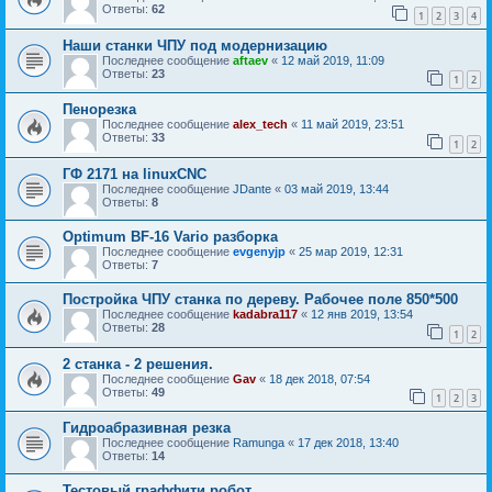
Ответы:
62
1
2
3
4
Наши станки ЧПУ под модернизацию
Последнее сообщение
aftaev
«
12 май 2019, 11:09
Ответы:
23
1
2
Пенорезка
Последнее сообщение
alex_tech
«
11 май 2019, 23:51
Ответы:
33
1
2
ГФ 2171 на linuxCNC
Последнее сообщение
JDante
«
03 май 2019, 13:44
Ответы:
8
Optimum BF-16 Vario разборка
Последнее сообщение
evgenyjp
«
25 мар 2019, 12:31
Ответы:
7
Постройка ЧПУ станка по дереву. Рабочее поле 850*500
Последнее сообщение
kadabra117
«
12 янв 2019, 13:54
Ответы:
28
1
2
2 станка - 2 решения.
Последнее сообщение
Gav
«
18 дек 2018, 07:54
Ответы:
49
1
2
3
Гидроабразивная резка
Последнее сообщение
Ramunga
«
17 дек 2018, 13:40
Ответы:
14
Тестовый граффити робот