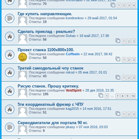
Ответы:
70
1
2
3
4
Где купить направляющие.
Последнее сообщение
kondrenkov
«
29 май 2017, 01:54
Ответы:
19
Сделать приклад - реально?
Последнее сообщение
Duhas
«
18 май 2017, 17:38
Ответы:
56
1
2
3
Проект станка 1100х800х100.
Последнее сообщение
Coffeein
«
22 янв 2017, 06:42
Ответы:
50
1
2
3
Третий самодельный чпу станок
Последнее сообщение
rekod
«
05 янв 2017, 01:01
Ответы:
43
1
2
3
Рисую станок. Прошу критику.
Последнее сообщение
VoidSpirit
«
28 дек 2016, 21:35
Ответы:
195
1
7
8
9
10
…
5ти координатный фрезер с ЧПУ
Последнее сообщение
kag2015
«
14 ноя 2016, 17:51
Ответы:
51
1
2
3
Серводвигатели для портала 90 кг.
Последнее сообщение
pkasy
«
07 ноя 2016, 03:03
Ответы:
9