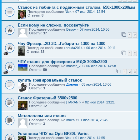
Станок из тюбинга с подвижным столом. 650х1000х200мм
Последнее сообщение
Nick
«
07 июл 2014, 12:54
Ответы:
8
Если кому не сложно, посоветуйте
Последнее сообщение
Besov
«
07 июл 2014, 10:56
Ответы:
37
1
2
Чпу Фрезер...2D-3D...Габариты 1300 на 1300
Последнее сообщение
zanuda2014
«
06 июл 2014, 20:11
Ответы:
33
1
2
ЧПУ станок для фрезеровки МДФ 3000x2200
Последнее сообщение
master_70
«
06 июл 2014, 14:58
Ответы:
59
1
2
3
купить гравировальный станок
Последнее сообщение
Дрюня
«
03 июл 2014, 13:06
Ответы:
3
Станок Фрезерный 3500х2500
Последнее сообщение
[TARAN]>
«
02 июл 2014, 23:21
Ответы:
12
Металлолом или станок
Последнее сообщение
muxa
«
01 июл 2014, 23:45
Ответы:
3
Установка ЧПУ на Opti BF20L Vario.
Последнее сообщение
Nick
«
01 июл 2014, 14:55