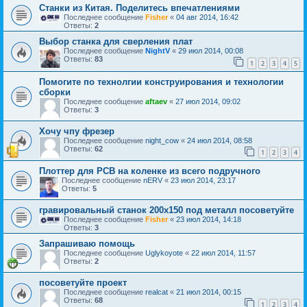
Станки из Китая. Поделитесь впечатлениями
Последнее сообщение
Fisher
«
04 авг 2014, 16:42
Ответы:
2
Выбор станка для сверления плат
Последнее сообщение
NightV
«
29 июл 2014, 00:08
Ответы:
83
1
2
3
4
5
Помогите по технолгии конструирования и технологии
сборки
Последнее сообщение
aftaev
«
27 июл 2014, 09:02
Ответы:
3
Хочу чпу фрезер
Последнее сообщение
night_cow
«
24 июл 2014, 08:58
Ответы:
62
1
2
3
4
Плоттер для PCB на коленке из всего подручного
Последнее сообщение
nERV
«
23 июл 2014, 23:17
Ответы:
5
гравировальный станок 200х150 под металл посоветуйте
Последнее сообщение
Fisher
«
23 июл 2014, 14:18
Ответы:
3
Запрашиваю помощь
Последнее сообщение
Uglykoyote
«
22 июл 2014, 11:57
Ответы:
2
посоветуйте проект
Последнее сообщение
realcat
«
21 июл 2014, 00:15
Ответы:
68
1
2
3
4