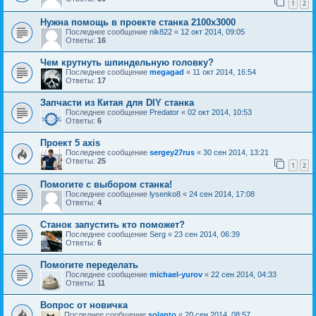
1
2
Нужна помощь в проекте станка 2100х3000
Последнее сообщение
nik822
«
12 окт 2014, 09:05
Ответы:
16
Чем крутнуть шпиндельную головку?
Последнее сообщение
megagad
«
11 окт 2014, 16:54
Ответы:
17
Запчасти из Китая для DIY станка
Последнее сообщение
Predator
«
02 окт 2014, 10:53
Ответы:
6
Проект 5 axis
Последнее сообщение
sergey27rus
«
30 сен 2014, 13:21
Ответы:
25
1
2
Помогите с выбором станка!
Последнее сообщение
lysenko8
«
24 сен 2014, 17:08
Ответы:
4
Станок запустить кто поможет?
Последнее сообщение
Serg
«
23 сен 2014, 06:39
Ответы:
6
Помогите переделать
Последнее сообщение
michael-yurov
«
22 сен 2014, 04:33
Ответы:
11
Вопрос от новичка
Последнее сообщение
solanto
«
20 сен 2014, 08:57