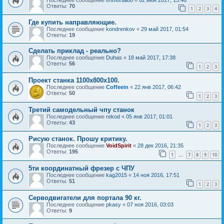
Ответы:
70
1
2
3
4
Где купить направляющие.
Последнее сообщение
kondrenkov
«
29 май 2017, 01:54
Ответы:
19
Сделать приклад - реально?
Последнее сообщение
Duhas
«
18 май 2017, 17:38
Ответы:
56
1
2
3
Проект станка 1100х800х100.
Последнее сообщение
Coffeein
«
22 янв 2017, 06:42
Ответы:
50
1
2
3
Третий самодельный чпу станок
Последнее сообщение
rekod
«
05 янв 2017, 01:01
Ответы:
43
1
2
3
Рисую станок. Прошу критику.
Последнее сообщение
VoidSpirit
«
28 дек 2016, 21:35
Ответы:
195
1
7
8
9
10
…
5ти координатный фрезер с ЧПУ
Последнее сообщение
kag2015
«
14 ноя 2016, 17:51
Ответы:
51
1
2
3
Серводвигатели для портала 90 кг.
Последнее сообщение
pkasy
«
07 ноя 2016, 03:03
Ответы:
9