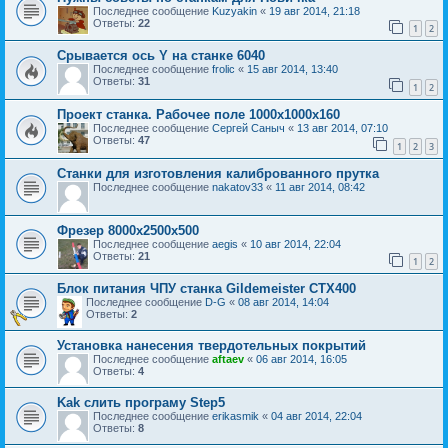
Последнее сообщение
Kuzyakin
«
19 авг 2014, 21:18
Ответы:
22
1
2
Срывается ось Y на станке 6040
Последнее сообщение
frolic
«
15 авг 2014, 13:40
Ответы:
31
1
2
Проект станка. Рабочее поле 1000х1000х160
Последнее сообщение
Сергей Саныч
«
13 авг 2014, 07:10
Ответы:
47
1
2
3
Станки для изготовления калиброванного прутка
Последнее сообщение
nakatov33
«
11 авг 2014, 08:42
Фрезер 8000х2500х500
Последнее сообщение
aegis
«
10 авг 2014, 22:04
Ответы:
21
1
2
Блок питания ЧПУ станка Gildemeister CTX400
Последнее сообщение
D-G
«
08 авг 2014, 14:04
Ответы:
2
Установка нанесения твердотельных покрытий
Последнее сообщение
aftaev
«
06 авг 2014, 16:05
Ответы:
4
Kak слить програму Step5
Последнее сообщение
erikasmik
«
04 авг 2014, 22:04
Ответы:
8