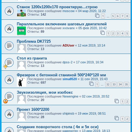
Станок 1200х1200х170 проектирую...строю
Последнее сообщение
moscow
«
04 мар 2020, 11:22
Ответы:
142
1
5
6
7
8
…
Параллельное включение шаговых двигателей
Последнее сообщение
xvovanx
«
05 фев 2020, 10:42
Ответы:
89
1
2
3
4
5
Проблема DK7725
Последнее сообщение
ADUser
«
12 ноя 2019, 10:14
Ответы:
13
Стол из гранита
Последнее сообщение
dpss-2
«
17 сен 2019, 16:34
Ответы:
13
Фрезерок с бетонной станиной 500*240*120 мм
Последнее сообщение
sima8520
«
11 сен 2019, 15:43
Ответы:
697
1
32
33
34
35
…
Звукоизоляция, мои изобокс
Последнее сообщение
Newengine
«
02 сен 2019, 20:52
Ответы:
20
1
2
Проект 1600*2200
Последнее сообщение
shipinsb
«
19 июн 2019, 08:51
Ответы:
28
1
2
Создание поворотного стола ( 4я и 5я оси)
Последнее сообщение
каменотес
«
13 июн 2019, 18:13