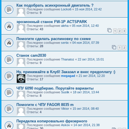
Как подобрать асинхронный двигатель ?
Последнее сообщение
Locko6
«
15 ноя 2014, 22:42
Ответы:
9
эрозионный станок FW-1P ACTSPARK
Последнее сообщение
aleha
«
05 ноя 2014, 12:40
Ответы:
43
1
2
3
Помогите сделать распиновку по схеме
Последнее сообщение
sertix
«
04 ноя 2014, 07:39
Ответы:
28
1
2
Станок cam2030
Последнее сообщение
Thanatoz
«
22 окт 2014, 15:01
Ответы:
9
Ну, принимайте в Клуб! Заказал и внес предоплату :)
Последнее сообщение
megagad
«
21 окт 2014, 12:20
Ответы:
17
ЧПУ 6090 подбираю. Поругайте варианты
Последнее сообщение
Suslik
«
18 окт 2014, 13:44
Ответы:
8
Помогите с ЧПУ FAGOR 8035 m
Последнее сообщение
Viktor
«
15 окт 2014, 08:40
Ответы:
4
Переделка копировально фрезерного
Последнее сообщение
Askov
«
14 окт 2014, 21:38
Ответы:
30