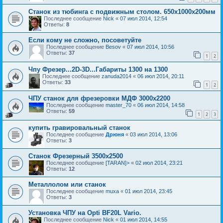
Станок из тюбинга с подвижным столом. 650х1000х200мм
Последнее сообщение
Nick
«
07 июл 2014, 12:54
Ответы:
8
Если кому не сложно, посоветуйте
Последнее сообщение
Besov
«
07 июл 2014, 10:56
Ответы:
37
1
2
Чпу Фрезер...2D-3D...Габариты 1300 на 1300
Последнее сообщение
zanuda2014
«
06 июл 2014, 20:11
Ответы:
33
1
2
ЧПУ станок для фрезеровки МДФ 3000x2200
Последнее сообщение
master_70
«
06 июл 2014, 14:58
Ответы:
59
1
2
3
купить гравировальный станок
Последнее сообщение
Дрюня
«
03 июл 2014, 13:06
Ответы:
3
Станок Фрезерный 3500х2500
Последнее сообщение
[TARAN]>
«
02 июл 2014, 23:21
Ответы:
12
Металлолом или станок
Последнее сообщение
muxa
«
01 июл 2014, 23:45
Ответы:
3
Установка ЧПУ на Opti BF20L Vario.
Последнее сообщение
Nick
«
01 июл 2014, 14:55