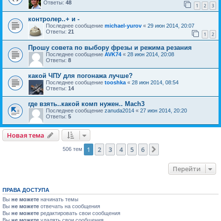
Ответы:
48
1
2
3
контролер..+ и -
Последнее сообщение
michael-yurov
«
29 июн 2014, 20:07
Ответы:
21
1
2
Прошу совета по выбору фрезы и режима резания
Последнее сообщение
AVK74
«
28 июн 2014, 20:08
Ответы:
8
какой ЧПУ для погонажа лучше?
Последнее сообщение
tooshka
«
28 июн 2014, 08:54
Ответы:
14
где взять..какой комп нужен.. Mach3
Последнее сообщение
zanuda2014
«
27 июн 2014, 20:20
Ответы:
5
Новая тема
1
2
3
4
5
6
След.
506 тем
Перейти
ПРАВА ДОСТУПА
Вы
не можете
начинать темы
Вы
не можете
отвечать на сообщения
Вы
не можете
редактировать свои сообщения
Вы
не можете
удалять свои сообщения