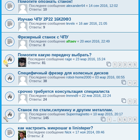
Помогите опознать станок!
Последнее сообщение
alexander64
«
14 сен 2016, 12:02
Ответы:
10
Изучаю ЧПУ 2Р22 16К20Ф3
Последнее сообщение
levelx
«
16 авг 2016, 21:05
Ответы:
9
Фрезерный станок с ЧПУ
Последнее сообщение
aftaev
«
20 июл 2016, 22:49
Ответы:
8
Помогите какую передачу выбрать?
Последнее сообщение
rage
«
23 мар 2016, 15:24
Ответы:
81
1
2
3
4
5
Специфичный фрезер для колесных дисков
Последнее сообщение
robot-home2000
«
03 мар 2016, 00:55
Ответы:
38
1
2
срочно требуется консультация специалиста
Последнее сообщение
lmmnd9
«
22 янв 2016, 22:24
Ответы:
24
1
2
Станок по стали,силумину и другим металлам.
Последнее сообщение
Supermagnetto
«
10 мар 2015, 20:17
Ответы:
145
1
5
6
7
8
…
как настроить микрошаг в linisteper?
Последнее сообщение
Nick
«
17 ноя 2014, 09:46
Ответы:
2