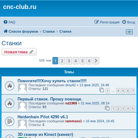
cnc-club.ru
FAQ
Регистрация
Вход
Список форумов
Станки
Станки
Станки
Новая тема
1
2
3
4
5
6
След.
506 тем
Темы
Помогите!!!!Хочу купить станок!!!!!
Последнее сообщение
drey82
«
13 фев 2025, 16:48
Ответы:
121
1
4
5
6
7
…
Первый станок. Прошу помощи.
Последнее сообщение
nd1969
«
31 янв 2025, 08:14
Ответы:
93
1
2
3
4
5
Heidenhain Pilot 4290 v6.1
Последнее сообщение
rammses1
«
16 янв 2024, 16:45
Ответы:
5
3D сканер из Kinect (кинект)