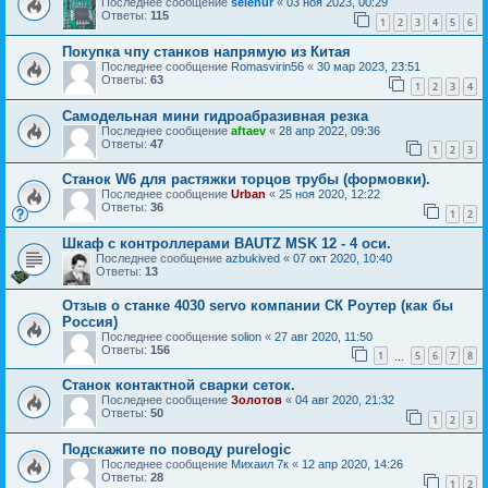
Последнее сообщение
selenur
«
03 ноя 2023, 00:29
Ответы:
115
1
2
3
4
5
6
Покупка чпу станков напрямую из Китая
Последнее сообщение
Romasvirin56
«
30 мар 2023, 23:51
Ответы:
63
1
2
3
4
Самодельная мини гидроабразивная резка
Последнее сообщение
aftaev
«
28 апр 2022, 09:36
Ответы:
47
1
2
3
Станок W6 для растяжки торцов трубы (формовки).
Последнее сообщение
Urban
«
25 ноя 2020, 12:22
Ответы:
36
1
2
Шкаф с контроллерами BAUTZ MSK 12 - 4 оси.
Последнее сообщение
azbukived
«
07 окт 2020, 10:40
Ответы:
13
Отзыв о станке 4030 servo компании СК Роутер (как бы
Россия)
Последнее сообщение
solion
«
27 авг 2020, 11:50
Ответы:
156
1
5
6
7
8
…
Станок контактной сварки сеток.
Последнее сообщение
Золотов
«
04 авг 2020, 21:32
Ответы:
50
1
2
3
Подскажите по поводу purelogic
Последнее сообщение
Михаил 7к
«
12 апр 2020, 14:26
Ответы:
28
1
2