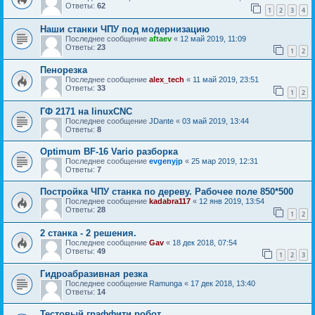
Ответы:
62
1
2
3
4
Наши станки ЧПУ под модернизацию
Последнее сообщение
aftaev
«
12 май 2019, 11:09
Ответы:
23
1
2
Пенорезка
Последнее сообщение
alex_tech
«
11 май 2019, 23:51
Ответы:
33
1
2
ГФ 2171 на linuxCNC
Последнее сообщение
JDante
«
03 май 2019, 13:44
Ответы:
8
Optimum BF-16 Vario разборка
Последнее сообщение
evgenyjp
«
25 мар 2019, 12:31
Ответы:
7
Постройка ЧПУ станка по дереву. Рабочее поле 850*500
Последнее сообщение
kadabra117
«
12 янв 2019, 13:54
Ответы:
28
1
2
2 станка - 2 решения.
Последнее сообщение
Gav
«
18 дек 2018, 07:54
Ответы:
49
1
2
3
Гидроабразивная резка
Последнее сообщение
Ramunga
«
17 дек 2018, 13:40
Ответы:
14
Тестовый граффити робот