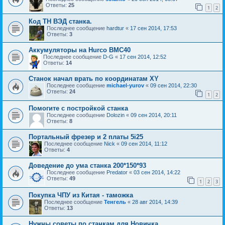
Ответы:
25
1
2
Код ТН ВЭД станка.
Последнее сообщение
hardtur
«
17 сен 2014, 17:53
Ответы:
3
Аккумуляторы на Hurco BMC40
Последнее сообщение
D-G
«
17 сен 2014, 12:52
Ответы:
14
Станок начал врать по координатам XY
Последнее сообщение
michael-yurov
«
09 сен 2014, 22:30
Ответы:
24
1
2
Помогите с постройкой станка
Последнее сообщение
Dolozin
«
09 сен 2014, 20:11
Ответы:
8
Портальный фрезер и 2 платы 5i25
Последнее сообщение
Nick
«
09 сен 2014, 11:12
Ответы:
4
Доведение до ума станка 200*150*93
Последнее сообщение
Predator
«
03 сен 2014, 14:22
Ответы:
49
1
2
3
Покупка ЧПУ из Китая - таможка
Последнее сообщение
Тенгель
«
28 авг 2014, 14:39
Ответы:
13
Нужны советы по станкам для Новичка