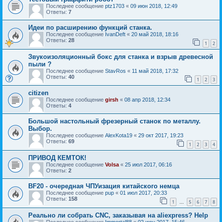
Последнее сообщение
ptz1703
«
09 июн 2018, 12:49
Ответы:
7
Идеи по расширению функций станка.
Последнее сообщение
IvanDeft
«
20 май 2018, 18:16
Ответы:
28
1
2
Звукоизоляционный бокс для станка и взрыв древесной
пыли ?
Последнее сообщение
StavRos
«
11 май 2018, 17:32
Ответы:
40
1
2
3
citizen
Последнее сообщение
girsh
«
08 апр 2018, 12:34
Ответы:
4
Большой настольный фрезерный станок по металлу.
Выбор.
Последнее сообщение
AlexKota19
«
29 окт 2017, 19:23
Ответы:
69
1
2
3
4
ПРИВОД КЕМТОК!
Последнее сообщение
Volsa
«
25 июл 2017, 06:16
Ответы:
2
BF20 - очередная ЧПУизация китайского немца
Последнее сообщение
pup
«
01 июл 2017, 20:33
Ответы:
158
1
5
6
7
8
…
Реально ли собрать CNC, заказывая на aliexpress? Help
Последнее сообщение
Immortal88
«
02 июн 2017, 15:46