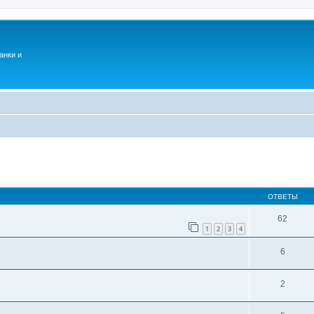
анки и
ОТВЕТЫ
62
1
2
3
4
6
2