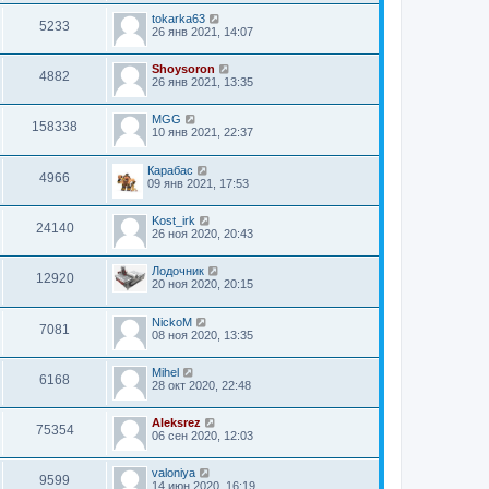
tokarka63
5233
26 янв 2021, 14:07
Shoysoron
4882
26 янв 2021, 13:35
MGG
158338
10 янв 2021, 22:37
Карабас
4966
09 янв 2021, 17:53
Kost_irk
24140
26 ноя 2020, 20:43
Лодочник
12920
20 ноя 2020, 20:15
NickoM
7081
08 ноя 2020, 13:35
Mihel
6168
28 окт 2020, 22:48
Aleksrez
75354
06 сен 2020, 12:03
valoniya
9599
14 июн 2020, 16:19