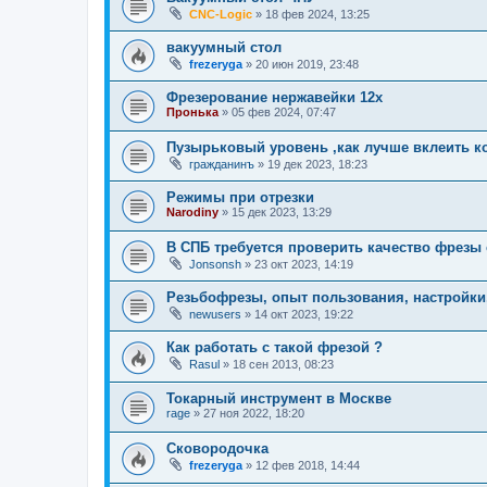
CNC-Logic
»
18 фев 2024, 13:25
вакуумный стол
frezeryga
»
20 июн 2019, 23:48
Фрезерование нержавейки 12х
Пронька
»
05 фев 2024, 07:47
Пузырьковый уровень ,как лучше вклеить к
гражданинъ
»
19 дек 2023, 18:23
Режимы при отрезки
Narodiny
»
15 дек 2023, 13:29
В СПБ требуется проверить качество фрезы с
Jonsonsh
»
23 окт 2023, 14:19
Резьбофрезы, опыт пользования, настройки
newusers
»
14 окт 2023, 19:22
Как работать с такой фрезой ?
Rasul
»
18 сен 2013, 08:23
Токарный инструмент в Москве
rage
»
27 ноя 2022, 18:20
Сковородочка
frezeryga
»
12 фев 2018, 14:44