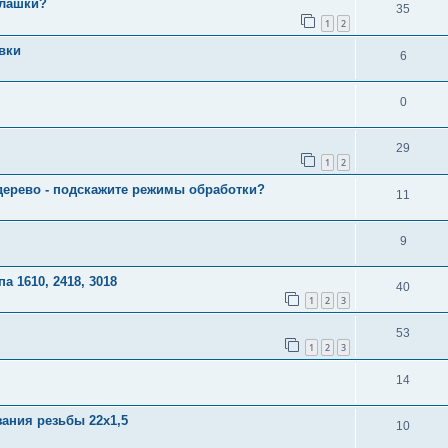
плашки?
35
1
2
вки
6
0
29
1
2
дерево - подскажите режимы обработки?
11
9
 1610, 2418, 3018
40
1
2
3
53
1
2
3
14
ания резьбы 22х1,5
10