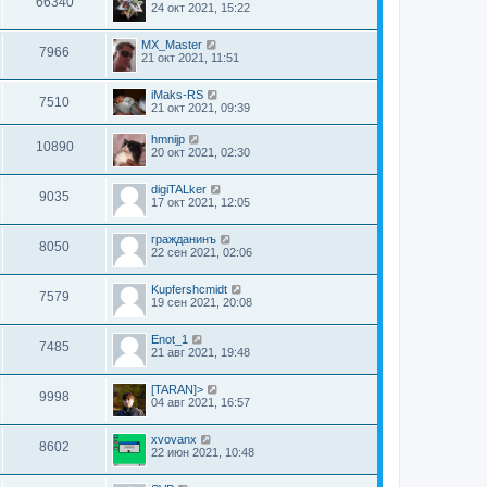
66340
24 окт 2021, 15:22
MX_Master
7966
21 окт 2021, 11:51
iMaks-RS
7510
21 окт 2021, 09:39
hmnijp
10890
20 окт 2021, 02:30
digiTALker
9035
17 окт 2021, 12:05
гражданинъ
8050
22 сен 2021, 02:06
Kupfershcmidt
7579
19 сен 2021, 20:08
Enot_1
7485
21 авг 2021, 19:48
[TARAN]>
9998
04 авг 2021, 16:57
xvovanx
8602
22 июн 2021, 10:48