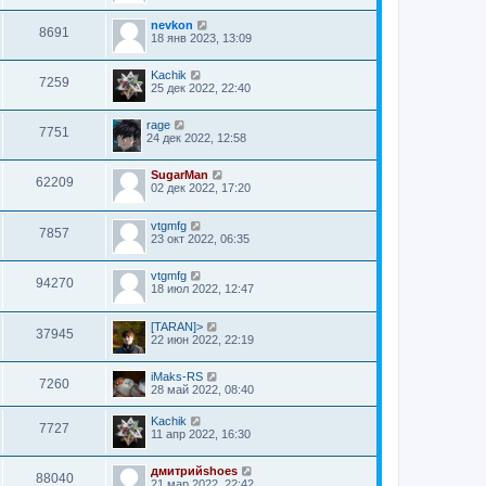
nevkon
8691
18 янв 2023, 13:09
Kachik
7259
25 дек 2022, 22:40
rage
7751
24 дек 2022, 12:58
SugarMan
62209
02 дек 2022, 17:20
vtgmfg
7857
23 окт 2022, 06:35
vtgmfg
94270
18 июл 2022, 12:47
[TARAN]>
37945
22 июн 2022, 22:19
iMaks-RS
7260
28 май 2022, 08:40
Kachik
7727
11 апр 2022, 16:30
дмитрийshoes
88040
21 мар 2022, 22:42