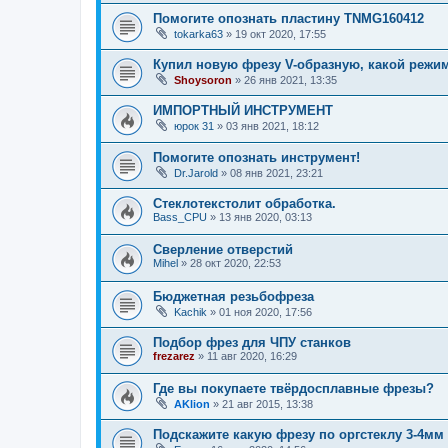
Помогите опознать пластину TNMG160412
tokarka63
»
19 окт 2020, 17:55
Купил новую фрезу V-образную, какой режи
Shoysoron
»
26 янв 2021, 13:35
ИМПОРТНЫЙ ИНСТРУМЕНТ
юрок 31
»
03 янв 2021, 18:12
Помогите опознать инструмент!
Dr.Jarold
»
08 янв 2021, 23:21
Стеклотекстолит обработка.
Bass_CPU
»
13 янв 2020, 03:13
Сверление отверстий
Mihel
»
28 окт 2020, 22:53
Бюджетная резьбофреза
Kachik
»
01 ноя 2020, 17:56
Подбор фрез для ЧПУ станков
frezarez
»
11 авг 2020, 16:29
Где вы покупаете твёрдосплавные фрезы?
AKlion
»
21 авг 2015, 13:38
Подскажите какую фрезу по оргстеклу 3-4мм