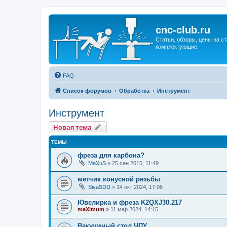
cnc-club.ru
Статьи, обзоры, цены на ст
комплектующие.
FAQ
Список форумов
Обработка
Инструмент
Инструмент
Новая тема
ТЕМЫ
фреза для карбона?
MaXuS
»
25 сен 2015, 11:49
метчик конусной резьбы
SivaSDD
»
14 окт 2024, 17:06
Ювелирка и фреза K2QXJ30.217
maXimum
»
11 мар 2024, 14:15
Вакуумный стол ЧПУ