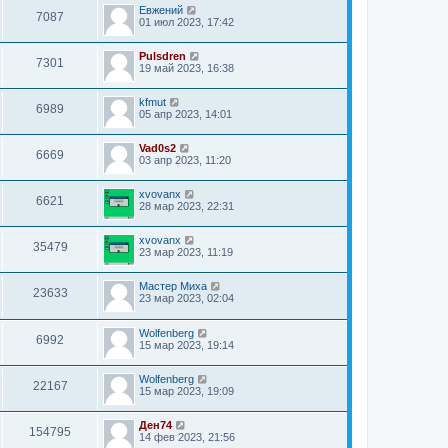
Евжений
7087
01 июл 2023, 17:42
Pulsdren
7301
19 май 2023, 16:38
kfmut
6989
05 апр 2023, 14:01
Vad0s2
6669
03 апр 2023, 11:20
xvovanx
6621
28 мар 2023, 22:31
xvovanx
35479
23 мар 2023, 11:19
Мастер Миха
23633
23 мар 2023, 02:04
Wolfenberg
6992
15 мар 2023, 19:14
Wolfenberg
22167
15 мар 2023, 19:09
Ден74
154795
14 фев 2023, 21:56