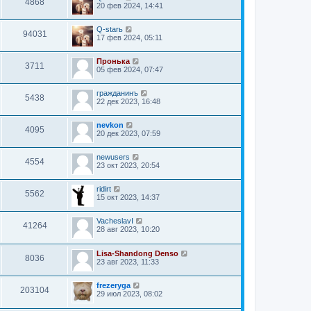
4868
20 фев 2024, 14:41
Q-starь
94031
17 фев 2024, 05:11
Пронька
3711
05 фев 2024, 07:47
гражданинъ
5438
22 дек 2023, 16:48
nevkon
4095
20 дек 2023, 07:59
newusers
4554
23 окт 2023, 20:54
ridirt
5562
15 окт 2023, 14:37
VacheslavI
41264
28 авг 2023, 10:20
Lisa-Shandong Denso
8036
23 авг 2023, 11:33
frezeryga
203104
29 июл 2023, 08:02