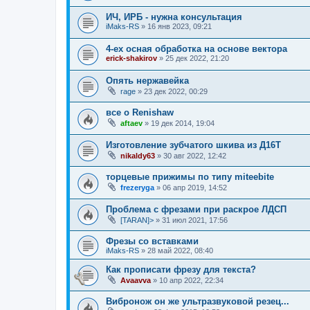
ИЧ, ИРБ - нужна консультация
iMaks-RS
»
16 янв 2023, 09:21
4-ех осная обработка на основе вектора
erick-shakirov
»
25 дек 2022, 21:20
Опять нержавейка
rage
»
23 дек 2022, 00:29
все о Renishaw
aftaev
»
19 дек 2014, 19:04
Изготовление зубчатого шкива из Д16Т
nikaldy63
»
30 авг 2022, 12:42
торцевые прижимы по типу miteebite
frezeryga
»
06 апр 2019, 14:52
Проблема с фрезами при раскрое ЛДСП
[TARAN]>
»
31 июл 2021, 17:56
Фрезы со вставками
iMaks-RS
»
28 май 2022, 08:40
Как прописати фрезу для текста?
Avaavva
»
10 апр 2022, 22:34
Вибронож он же ультразвуковой резец...