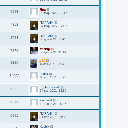
Яна
9394
06 мар 2022, 15:17
[TARAN]>
7812
04 мар 2022, 12:07
[TARAN]>
9754
08 дек 2021, 11:41
efichip
7370
06 дек 2021, 01:16
at90
9280
04 дек 2021, 22:28
sng61
34655
18 ноя 2021, 21:22
Kupfershcmidt
8111
14 ноя 2021, 14:30
eastwind
8539
11 ноя 2021, 15:22
[TARAN]>
8392
01 ноя 2021, 00:33
Kachik