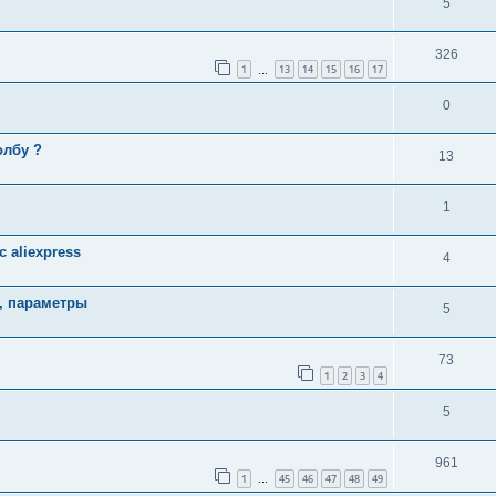
5
326
1
13
14
15
16
17
…
0
олбу ?
13
1
 aliexpress
4
, параметры
5
73
1
2
3
4
5
961
1
45
46
47
48
49
…