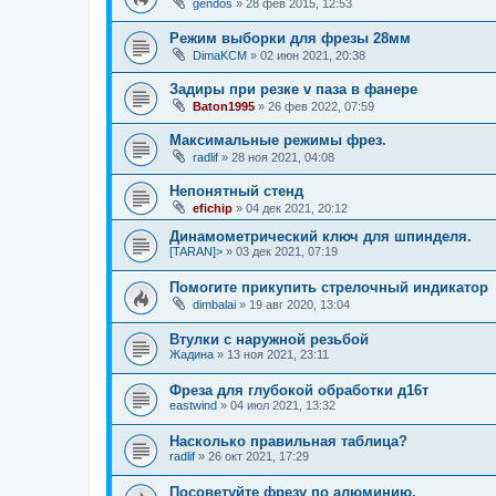
gendos
»
28 фев 2015, 12:53
Режим выборки для фрезы 28мм
DimaKCM
»
02 июн 2021, 20:38
Задиры при резке v паза в фанере
Baton1995
»
26 фев 2022, 07:59
Максимальные режимы фрез.
radlif
»
28 ноя 2021, 04:08
Непонятный стенд
efichip
»
04 дек 2021, 20:12
Динамометрический ключ для шпинделя.
[TARAN]>
»
03 дек 2021, 07:19
Помогите прикупить стрелочный индикатор
dimbalai
»
19 авг 2020, 13:04
Втулки с наружной резьбой
Жадина
»
13 ноя 2021, 23:11
Фреза для глубокой обработки д16т
eastwind
»
04 июл 2021, 13:32
Насколько правильная таблица?
radlif
»
26 окт 2021, 17:29
Посоветуйте фрезу по алюминию.