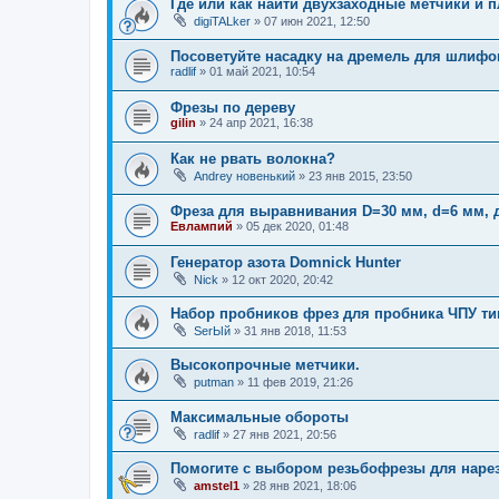
Где или как найти двухзаходные метчики и 
digiTALker
»
07 июн 2021, 12:50
Посоветуйте насадку на дремель для шлифо
radlif
»
01 май 2021, 10:54
Фрезы по дереву
gilin
»
24 апр 2021, 16:38
Как не рвать волокна?
Andrey новенький
»
23 янв 2015, 23:50
Фреза для выравнивания D=30 мм, d=6 мм, 
Евлампий
»
05 дек 2020, 01:48
Генератор азота Domnick Hunter
Nick
»
12 окт 2020, 20:42
Набор пробников фрез для пробника ЧПУ типа
SerЫй
»
31 янв 2018, 11:53
Высокопрочные метчики.
putman
»
11 фев 2019, 21:26
Максимальные обороты
radlif
»
27 янв 2021, 20:56
Помогите с выбором резьбофрезы для нарез
amstel1
»
28 янв 2021, 18:06