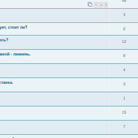
48
1
2
3
3
ет, стоит ли?
0
есь?
12
вкой - люминь.
8
4
станка.
3
1
15
7