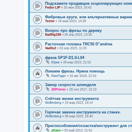
Подскажите продавцов осциллирующих нож
Fedor LIP
»
25 июн 2023, 16:42
Фибровые круги, или альтернативные вариа
Tester
»
18 май 2023, 14:28
Вопрос про фрезы по дереву
NatRig100
»
05 апр 2023, 13:30
Расточная головка TRC50 D"andrea
Vad0s2
»
03 апр 2023, 11:20
фреза SP1F-D1.0-L04
Юрик
»
28 мар 2023, 21:52
Ломаем фрезы. Нужна помощь
RawTager
»
16 авг 2018, 21:52
Замер скорости шпинделя
3DPrinter
»
28 сен 2017, 22:22
Счëтчик жизни инструмента
Wolfenberg
»
15 мар 2023, 19:14
Горячая замена инструмента на станке.
Wolfenberg
»
08 мар 2023, 16:40
Приспособления/оснастка/инструмент для с
aftaev
»
03 май 2013, 21:52