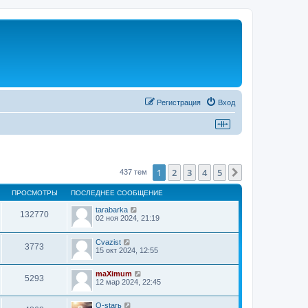
Регистрация
Вход
1
2
3
4
5
След.
437 тем
ПРОСМОТРЫ
ПОСЛЕДНЕЕ СООБЩЕНИЕ
tarabarka
132770
02 ноя 2024, 21:19
Cvazist
3773
15 окт 2024, 12:55
maXimum
5293
12 мар 2024, 22:45
Q-starь