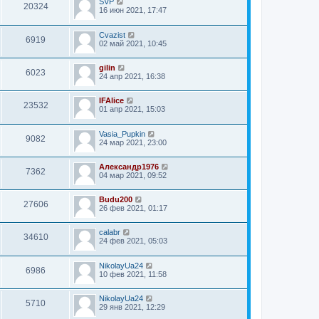
SVP
20324
16 июн 2021, 17:47
Cvazist
6919
02 май 2021, 10:45
gilin
6023
24 апр 2021, 16:38
IFAlice
23532
01 апр 2021, 15:03
Vasia_Pupkin
9082
24 мар 2021, 23:00
Александр1976
7362
04 мар 2021, 09:52
Budu200
27606
26 фев 2021, 01:17
calabr
34610
24 фев 2021, 05:03
NikolayUa24
6986
10 фев 2021, 11:58
NikolayUa24
5710
29 янв 2021, 12:29