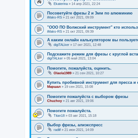
Ekaterina
»
14 апр 2021, 22:24
Посоветуйте фрезы 2 и 3мм по алюминию
iMaks-RS
»
21 окт 2021, 09:09
"ООО ПО Волжский инструмент" кто использу
iMaks-RS
»
21 окт 2021, 09:39
А каким онлайн калькулятором вы пользует
digiTALker
»
17 окт 2021, 12:48
Подскажите режим для фрезы с круглой вста
digiTALker
»
05 май 2021, 13:04
Помогите, пожалуйста, оценить.
Olaola1989
»
21 сен 2021, 10:27
Купить пробивной инструмент для пресса и 
Маршал
»
19 сен 2021, 15:08
Помогите пожалуйста с выбором фрезы
Chuzhoy
»
21 авг 2021, 19:06
Помогите пожалуйста.
Titan18
»
03 авг 2021, 15:18
Выбор фрезы, алиэкспресс
radlif
»
21 июн 2021, 14:09