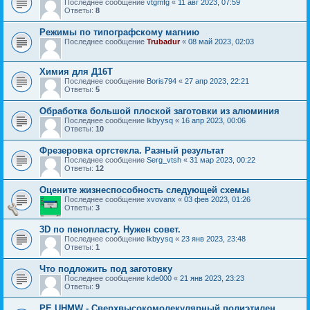
Последнее сообщение
vtgmfg
«
11 авг 2023, 07:59
Ответы:
8
Режимы по типографскому магнию
Последнее сообщение
Trubadur
«
08 май 2023, 02:03
Химия для Д16Т
Последнее сообщение
Boris794
«
27 апр 2023, 22:21
Ответы:
5
Обработка большой плоской заготовки из алюминия
Последнее сообщение
lkbyysq
«
16 апр 2023, 00:06
Ответы:
10
Фрезеровка оргстекла. Разный результат
Последнее сообщение
Serg_vtsh
«
31 мар 2023, 00:22
Ответы:
12
Оцените жизнеспособность следующей схемы
Последнее сообщение
xvovanx
«
03 фев 2023, 01:26
Ответы:
3
3D по пенопласту. Нужен совет.
Последнее сообщение
lkbyysq
«
23 янв 2023, 23:48
Ответы:
1
Что подложить под заготовку
Последнее сообщение
kde000
«
21 янв 2023, 23:23
Ответы:
9
PE UHMW - Сверхвысокомолекулярный полиэтилен