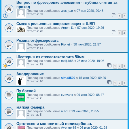
Вопрос по фрезеровке алюминия - глубина снятия за
проход
Последнее сообщение
alex_sar
«
07 ноя 2020, 20:46
Ответы:
32
1
2
Смазка рельсовых направляющих и ШВП
Последнее сообщение
Argon-11
«
07 сен 2020, 19:26
Ответы:
28
1
2
Резина отфрезеровать
Последнее сообщение
Rionet
«
30 июл 2020, 21:57
Ответы:
14
Шестерня из стеклотекстолита 50мм
Последнее сообщение
maljuk86
«
23 июл 2020, 19:06
Ответы:
42
1
2
3
Анодирование
Последнее сообщение
sima8520
«
15 июл 2020, 09:20
Ответы:
40
1
2
3
Пу боевой
Последнее сообщение
xvovanx
«
09 июл 2020, 08:47
Ответы:
2
мягкая фанера
Последнее сообщение
a321
«
29 июн 2020, 23:55
Ответы:
5
Оргстекло и монолитный поликарбонат.
Последнее сообщение
Avenger86
«
06 июн 2020, 01:28