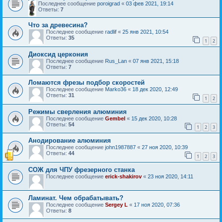
Последнее сообщение
poroigrad
«
03 фев 2021, 19:14
Ответы:
7
Что за древесина?
Последнее сообщение
radlif
«
25 янв 2021, 10:54
Ответы:
35
1
2
Диоксид церкония
Последнее сообщение
Rus_Lan
«
07 янв 2021, 15:18
Ответы:
7
Ломаются фрезы подбор скоростей
Последнее сообщение
Marko36
«
18 дек 2020, 12:49
Ответы:
31
1
2
Режимы сверления алюминия
Последнее сообщение
Gembel
«
15 дек 2020, 10:28
Ответы:
54
1
2
3
Анодирование алюминия
Последнее сообщение
john1987887
«
27 ноя 2020, 10:39
Ответы:
44
1
2
3
СОЖ для ЧПУ фрезерного станка
Последнее сообщение
erick-shakirov
«
23 ноя 2020, 14:11
Ламинат. Чем обрабатывать?
Последнее сообщение
Sergey L
«
17 ноя 2020, 07:36
Ответы:
8