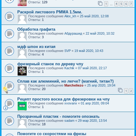
Ответы:
129
1
4
5
6
7
…
Раскрой листового РММА 1.5мм.
Последнее сообщение
Alex_kh
«
25 май 2020, 12:08
Ответы:
1
Обработка графита
Последнее сообщение
Абдурашид
«
22 май 2020, 10:32
Ответы:
3
мдф шпон из китая
Последнее сообщение
SVP
«
19 май 2020, 10:43
Ответы:
4
фрезерный станок по дереву чпу
Последнее сообщение
Kachik
«
07 май 2020, 22:17
Ответы:
1
Сплав как алюминий, но легче? (магний, титан?)
Последнее сообщение
Marcheliezo
«
25 апр 2020, 19:04
Ответы:
20
1
2
Рецепт простого воска для фрезеровки на чпу
Последнее сообщение
xvovanx
«
01 апр 2020, 09:04
Ответы:
1
Прозрачный пластик - помогите опознать
Последнее сообщение
sadam
«
29 мар 2020, 13:54
Ответы:
18
Помогите со скоростями на фрезы