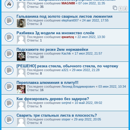
Последнее сообщение
MAGN88
«
07 сен 2022, 11:35
Ответы:
35
1
2
Гальваника под золото сварных листов люминтия
Последнее сообщение
elephant007
«
24 авг 2022, 17:55
Ответы:
3
Разбивка 3д модели на множество слоёв
Последнее сообщение
qwartzq
«
22 июл 2022, 13:30
Ответы:
1
Подскажите по резке 2мм нержавейки
Последнее сообщение
Kachik
«
17 июл 2022, 21:57
Ответы:
10
[РЕШЕНО] резка стекла, обычного стекла, по чертежу
Последнее сообщение
a321
«
29 июн 2022, 21:28
Ответы:
8
Переплавка алюминия в плиту!!!
Последнее сообщение
Леонид Владимирович
«
03 июн 2022, 10:34
Ответы:
16
Как фрезеровать дерево без задиров?
Последнее сообщение
serjmd
«
10 май 2022, 09:02
Ответы:
5
Сварить три стальных листа в плоскость?
Последнее сообщение
stoper
«
29 апр 2022, 20:05
Ответы:
4