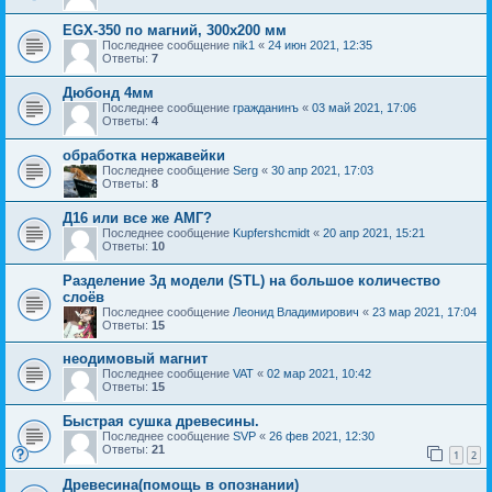
EGX-350 по магний, 300х200 мм
Последнее сообщение
nik1
«
24 июн 2021, 12:35
Ответы:
7
Дюбонд 4мм
Последнее сообщение
гражданинъ
«
03 май 2021, 17:06
Ответы:
4
обработка нержавейки
Последнее сообщение
Serg
«
30 апр 2021, 17:03
Ответы:
8
Д16 или все же АМГ?
Последнее сообщение
Kupfershcmidt
«
20 апр 2021, 15:21
Ответы:
10
Разделение 3д модели (STL) на большое количество
слоёв
Последнее сообщение
Леонид Владимирович
«
23 мар 2021, 17:04
Ответы:
15
неодимовый магнит
Последнее сообщение
VAT
«
02 мар 2021, 10:42
Ответы:
15
Быстрая сушка древесины.
Последнее сообщение
SVP
«
26 фев 2021, 12:30
Ответы:
21
1
2
Древесина(помощь в опознании)