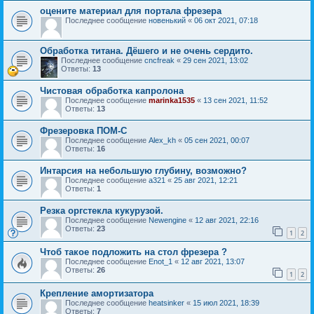
оцените материал для портала фрезера
Последнее сообщение
новенький
«
06 окт 2021, 07:18
Обработка титана. Дёшего и не очень сердито.
Последнее сообщение
cncfreak
«
29 сен 2021, 13:02
Ответы:
13
Чистовая обработка капролона
Последнее сообщение
marinka1535
«
13 сен 2021, 11:52
Ответы:
13
Фрезеровка ПОМ-С
Последнее сообщение
Alex_kh
«
05 сен 2021, 00:07
Ответы:
16
Интарсия на небольшую глубину, возможно?
Последнее сообщение
a321
«
25 авг 2021, 12:21
Ответы:
1
Резка оргстекла кукурузой.
Последнее сообщение
Newengine
«
12 авг 2021, 22:16
Ответы:
23
1
2
Чтоб такое подложить на стол фрезера ?
Последнее сообщение
Enot_1
«
12 авг 2021, 13:07
Ответы:
26
1
2
Крепление амортизатора
Последнее сообщение
heatsinker
«
15 июл 2021, 18:39
Ответы:
7