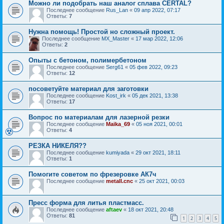
Можно ли подобрать наш аналог сплава CERTAL?
Последнее сообщение
Rus_Lan
«
09 апр 2022, 07:17
Ответы:
7
Нужна помощь! Простой но сложный проект.
Последнее сообщение
MX_Master
«
17 мар 2022, 12:06
Ответы:
2
Опыты с бетоном, полимербетоном
Последнее сообщение
Serg61
«
05 фев 2022, 09:23
Ответы:
12
посоветуйте материал для заготовки
Последнее сообщение
Kost_irk
«
05 дек 2021, 13:38
Ответы:
17
Вопрос по материалам для лазерной резки
Последнее сообщение
Maika_69
«
05 ноя 2021, 00:01
Ответы:
4
РЕЗКА НИКЕЛЯ??
Последнее сообщение
kumiyada
«
29 окт 2021, 18:11
Ответы:
1
Помогите советом по фрезеровке АК7ч
Последнее сообщение
metall.cnc
«
25 окт 2021, 00:03
Пресс форма для литья пластмасс.
Последнее сообщение
aftaev
«
18 окт 2021, 20:48
Ответы:
81
1
2
3
4
5