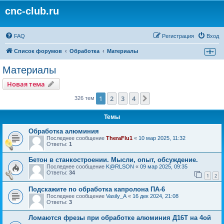
cnc-club.ru
FAQ
Регистрация
Вход
Список форумов
Обработка
Материалы
Материалы
Новая тема
1
2
3
4
След.
326 тем
Темы
Обработка алюминия
Последнее сообщение
TheraFlu1
«
10 мар 2025, 11:32
Ответы:
1
Бетон в станкостроении. Мысли, опыт, обсуждение.
Последнее сообщение
K@RLSON
«
09 мар 2025, 09:35
Ответы:
34
1
2
Подскажите по обработка капролона ПА-6
Последнее сообщение
Vasily_A
«
16 дек 2024, 21:08
Ответы:
3
Ломаются фрезы при обработке алюминия Д16Т на 4ой