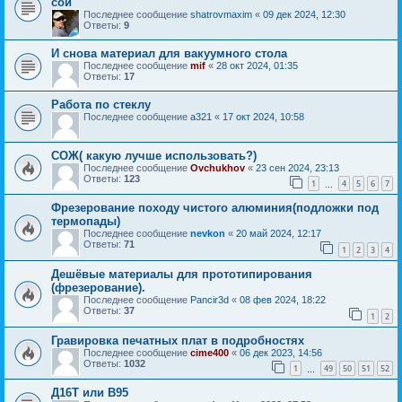
сои
Последнее сообщение
shatrovmaxim
«
09 дек 2024, 12:30
Ответы:
9
И снова материал для вакуумного стола
Последнее сообщение
mif
«
28 окт 2024, 01:35
Ответы:
17
Работа по стеклу
Последнее сообщение
a321
«
17 окт 2024, 10:58
COЖ( какую лучше использовать?)
Последнее сообщение
Ovchukhov
«
23 сен 2024, 23:13
Ответы:
123
1
4
5
6
7
…
Фрезерование походу чистого алюминия(подложки под
термопады)
Последнее сообщение
nevkon
«
20 май 2024, 12:17
Ответы:
71
1
2
3
4
Дешёвые материалы для прототипирования
(фрезерование).
Последнее сообщение
Pancir3d
«
08 фев 2024, 18:22
Ответы:
37
1
2
Гравировка печатных плат в подробностях
Последнее сообщение
cime400
«
06 дек 2023, 14:56
Ответы:
1032
1
49
50
51
52
…
Д16Т или В95