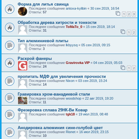
Форма для литья свинца
Последнее сообщение
antoxa-kylibin
«
30 сен 2019, 16:54
Ответы:
57
1
2
3
Обработка дерева хитрости и тонкости
Последнее сообщение
ToMaTo_0
«
15 сен 2019, 18:14
Ответы:
31
1
2
Тип алюминиевой плиты
Последнее сообщение
lkbyysq
«
05 сен 2019, 09:15
Ответы:
3
Раскрой фанеры
Последнее сообщение
Gravirovka VIP
«
04 сен 2019, 05:03
Ответы:
24
1
2
пропитать МДФ для увеличения прочности
Последнее сообщение
Nixon
«
03 сен 2019, 15:24
Ответы:
14
Гравировка хром-ванадиевой стали
Последнее сообщение
woodshop
«
22 авг 2019, 19:20
Ответы:
11
Фрезеровка сплава 29НК-Ви Ковар
Последнее сообщение
tgk18
«
19 июл 2019, 08:48
Анодировка алюминия сине-голубой цвет
Последнее сообщение
Rionet
«
16 июл 2019, 23:15
Ответы:
10