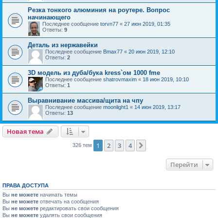
Резка тонкого алюминия на роутере. Вопрос
начинающего
Последнее сообщение
torvn77
«
27 июн 2019, 01:35
Ответы:
9
Деталь из нержавейки
Последнее сообщение
Bmax77
«
20 июн 2019, 12:10
Ответы:
2
3D модель из дуба/бука kress`ом 1000 fme
Последнее сообщение
shatrovmaxim
«
18 июн 2019, 10:10
Ответы:
1
Выравнивание массива/щита на чпу
Последнее сообщение
moonlight1
«
14 июн 2019, 13:17
Ответы:
13
Новая тема
1
2
3
4
След.
326 тем
Перейти
ПРАВА ДОСТУПА
Вы
не можете
начинать темы
Вы
не можете
отвечать на сообщения
Вы
не можете
редактировать свои сообщения
Вы
не можете
удалять свои сообщения