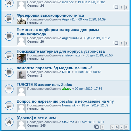
Последнее сообщение
molchec
«
19 янв 2020, 19:02
Ответы:
24
1
2
Фрезеровка высокопрочного гипса
Последнее сообщение
Argon-11
«
09 янв 2020, 14:39
Ответы:
8
Помогите с подбором материала для рамы
минивездехода.
Последнее сообщение
Argentum47
«
06 дек 2019, 10:12
Ответы:
20
1
2
Подскажите материал для корпуса устройства
Последнее сообщение
shatrovmaxim
«
05 дек 2019, 20:50
Ответы:
13
помогите порезать 3д модель машины!
Последнее сообщение
RNDL
«
11 ноя 2019, 00:48
Ответы:
1
TURCITE-B заменитель Zedex
Последнее сообщение
aftaev
«
09 ноя 2019, 17:34
Вопрос по нарезанию резьбы в нержавейке на чпу
Последнее сообщение
Nemanskiy
«
18 окт 2019, 12:39
Ответы:
16
[Дерево] и все о нем.
Последнее сообщение
StavRos
«
11 окт 2019, 14:01
Ответы:
148
1
5
6
7
8
…