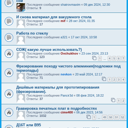
сои
Последнее сообщение
shatrovmaxim
«
09 дек 2024, 12:30
Ответы:
9
И снова материал для вакуумного стола
Последнее сообщение
mif
«
28 окт 2024, 01:35
Ответы:
17
Работа по стеклу
Последнее сообщение
a321
«
17 окт 2024, 10:58
COЖ( какую лучше использовать?)
Последнее сообщение
Ovchukhov
«
23 сен 2024, 23:13
Ответы:
123
1
4
5
6
7
…
Фрезерование походу чистого алюминия(подложки под
термопады)
Последнее сообщение
nevkon
«
20 май 2024, 12:17
Ответы:
71
1
2
3
4
Дешёвые материалы для прототипирования
(фрезерование).
Последнее сообщение
Pancir3d
«
08 фев 2024, 18:22
Ответы:
37
1
2
Гравировка печатных плат в подробностях
Последнее сообщение
cime400
«
06 дек 2023, 14:56
Ответы:
1032
1
49
50
51
52
…
Д16Т или В95