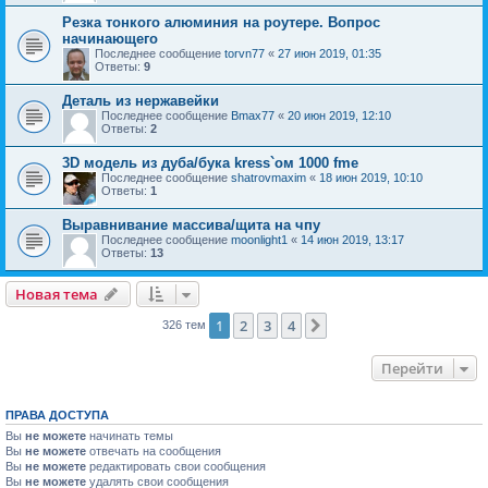
Резка тонкого алюминия на роутере. Вопрос
начинающего
Последнее сообщение
torvn77
«
27 июн 2019, 01:35
Ответы:
9
Деталь из нержавейки
Последнее сообщение
Bmax77
«
20 июн 2019, 12:10
Ответы:
2
3D модель из дуба/бука kress`ом 1000 fme
Последнее сообщение
shatrovmaxim
«
18 июн 2019, 10:10
Ответы:
1
Выравнивание массива/щита на чпу
Последнее сообщение
moonlight1
«
14 июн 2019, 13:17
Ответы:
13
Новая тема
1
2
3
4
След.
326 тем
Перейти
ПРАВА ДОСТУПА
Вы
не можете
начинать темы
Вы
не можете
отвечать на сообщения
Вы
не можете
редактировать свои сообщения
Вы
не можете
удалять свои сообщения