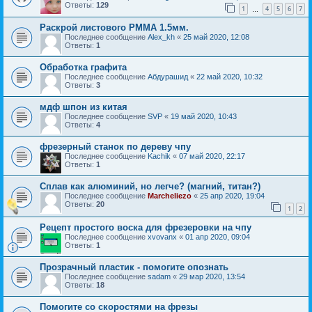
Ответы:
129
1
4
5
6
7
…
Раскрой листового РММА 1.5мм.
Последнее сообщение
Alex_kh
«
25 май 2020, 12:08
Ответы:
1
Обработка графита
Последнее сообщение
Абдурашид
«
22 май 2020, 10:32
Ответы:
3
мдф шпон из китая
Последнее сообщение
SVP
«
19 май 2020, 10:43
Ответы:
4
фрезерный станок по дереву чпу
Последнее сообщение
Kachik
«
07 май 2020, 22:17
Ответы:
1
Сплав как алюминий, но легче? (магний, титан?)
Последнее сообщение
Marcheliezo
«
25 апр 2020, 19:04
Ответы:
20
1
2
Рецепт простого воска для фрезеровки на чпу
Последнее сообщение
xvovanx
«
01 апр 2020, 09:04
Ответы:
1
Прозрачный пластик - помогите опознать
Последнее сообщение
sadam
«
29 мар 2020, 13:54
Ответы:
18
Помогите со скоростями на фрезы