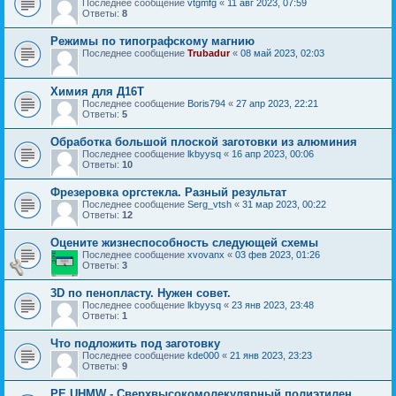
Последнее сообщение
vtgmfg
«
11 авг 2023, 07:59
Ответы:
8
Режимы по типографскому магнию
Последнее сообщение
Trubadur
«
08 май 2023, 02:03
Химия для Д16Т
Последнее сообщение
Boris794
«
27 апр 2023, 22:21
Ответы:
5
Обработка большой плоской заготовки из алюминия
Последнее сообщение
lkbyysq
«
16 апр 2023, 00:06
Ответы:
10
Фрезеровка оргстекла. Разный результат
Последнее сообщение
Serg_vtsh
«
31 мар 2023, 00:22
Ответы:
12
Оцените жизнеспособность следующей схемы
Последнее сообщение
xvovanx
«
03 фев 2023, 01:26
Ответы:
3
3D по пенопласту. Нужен совет.
Последнее сообщение
lkbyysq
«
23 янв 2023, 23:48
Ответы:
1
Что подложить под заготовку
Последнее сообщение
kde000
«
21 янв 2023, 23:23
Ответы:
9
PE UHMW - Сверхвысокомолекулярный полиэтилен