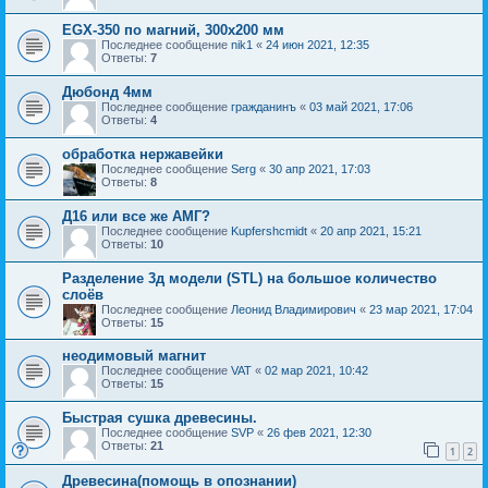
EGX-350 по магний, 300х200 мм
Последнее сообщение
nik1
«
24 июн 2021, 12:35
Ответы:
7
Дюбонд 4мм
Последнее сообщение
гражданинъ
«
03 май 2021, 17:06
Ответы:
4
обработка нержавейки
Последнее сообщение
Serg
«
30 апр 2021, 17:03
Ответы:
8
Д16 или все же АМГ?
Последнее сообщение
Kupfershcmidt
«
20 апр 2021, 15:21
Ответы:
10
Разделение 3д модели (STL) на большое количество
слоёв
Последнее сообщение
Леонид Владимирович
«
23 мар 2021, 17:04
Ответы:
15
неодимовый магнит
Последнее сообщение
VAT
«
02 мар 2021, 10:42
Ответы:
15
Быстрая сушка древесины.
Последнее сообщение
SVP
«
26 фев 2021, 12:30
Ответы:
21
1
2
Древесина(помощь в опознании)