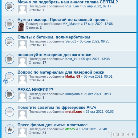
Можно ли подобрать наш аналог сплава CERTAL?
Последнее сообщение
Rus_Lan
«
09 апр 2022, 07:17
Ответы:
7
Нужна помощь! Простой но сложный проект.
Последнее сообщение
MX_Master
«
17 мар 2022, 12:06
Ответы:
2
Опыты с бетоном, полимербетоном
Последнее сообщение
Serg61
«
05 фев 2022, 09:23
Ответы:
12
посоветуйте материал для заготовки
Последнее сообщение
Kost_irk
«
05 дек 2021, 13:38
Ответы:
17
Вопрос по материалам для лазерной резки
Последнее сообщение
Maika_69
«
05 ноя 2021, 00:01
Ответы:
4
РЕЗКА НИКЕЛЯ??
Последнее сообщение
kumiyada
«
29 окт 2021, 18:11
Ответы:
1
Помогите советом по фрезеровке АК7ч
Последнее сообщение
metall.cnc
«
25 окт 2021, 00:03
Пресс форма для литья пластмасс.
Последнее сообщение
aftaev
«
18 окт 2021, 20:48
Ответы:
81
1
2
3
4
5