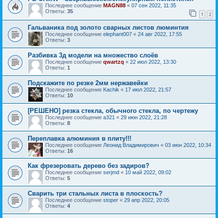
Последнее сообщение
MAGN88
«
07 сен 2022, 11:35
Ответы:
35
1
2
Гальваника под золото сварных листов люминтия
Последнее сообщение
elephant007
«
24 авг 2022, 17:55
Ответы:
3
Разбивка 3д модели на множество слоёв
Последнее сообщение
qwartzq
«
22 июл 2022, 13:30
Ответы:
1
Подскажите по резке 2мм нержавейки
Последнее сообщение
Kachik
«
17 июл 2022, 21:57
Ответы:
10
[РЕШЕНО] резка стекла, обычного стекла, по чертежу
Последнее сообщение
a321
«
29 июн 2022, 21:28
Ответы:
8
Переплавка алюминия в плиту!!!
Последнее сообщение
Леонид Владимирович
«
03 июн 2022, 10:34
Ответы:
16
Как фрезеровать дерево без задиров?
Последнее сообщение
serjmd
«
10 май 2022, 09:02
Ответы:
5
Сварить три стальных листа в плоскость?
Последнее сообщение
stoper
«
29 апр 2022, 20:05
Ответы:
4