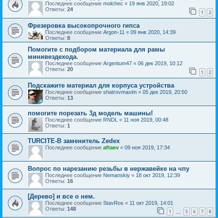
Последнее сообщение
molchec
«
19 янв 2020, 19:02
Ответы:
24
1
2
Фрезеровка высокопрочного гипса
Последнее сообщение
Argon-11
«
09 янв 2020, 14:39
Ответы:
8
Помогите с подбором материала для рамы
минивездехода.
Последнее сообщение
Argentum47
«
06 дек 2019, 10:12
Ответы:
20
1
2
Подскажите материал для корпуса устройства
Последнее сообщение
shatrovmaxim
«
05 дек 2019, 20:50
Ответы:
13
помогите порезать 3д модель машины!
Последнее сообщение
RNDL
«
11 ноя 2019, 00:48
Ответы:
1
TURCITE-B заменитель Zedex
Последнее сообщение
aftaev
«
09 ноя 2019, 17:34
Вопрос по нарезанию резьбы в нержавейке на чпу
Последнее сообщение
Nemanskiy
«
18 окт 2019, 12:39
Ответы:
16
[Дерево] и все о нем.
Последнее сообщение
StavRos
«
11 окт 2019, 14:01
Ответы:
148
1
5
6
7
8
…