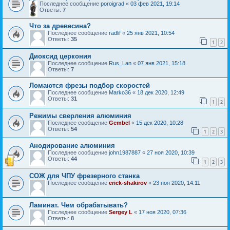
Последнее сообщение
poroigrad
«
03 фев 2021, 19:14
Ответы:
7
Что за древесина?
Последнее сообщение
radlif
«
25 янв 2021, 10:54
Ответы:
35
1
2
Диоксид церкония
Последнее сообщение
Rus_Lan
«
07 янв 2021, 15:18
Ответы:
7
Ломаются фрезы подбор скоростей
Последнее сообщение
Marko36
«
18 дек 2020, 12:49
Ответы:
31
1
2
Режимы сверления алюминия
Последнее сообщение
Gembel
«
15 дек 2020, 10:28
Ответы:
54
1
2
3
Анодирование алюминия
Последнее сообщение
john1987887
«
27 ноя 2020, 10:39
Ответы:
44
1
2
3
СОЖ для ЧПУ фрезерного станка
Последнее сообщение
erick-shakirov
«
23 ноя 2020, 14:11
Ламинат. Чем обрабатывать?
Последнее сообщение
Sergey L
«
17 ноя 2020, 07:36
Ответы:
8