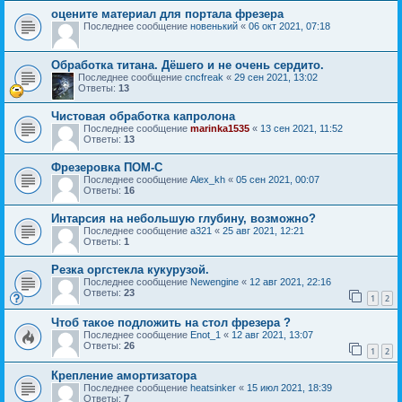
оцените материал для портала фрезера
Последнее сообщение
новенький
«
06 окт 2021, 07:18
Обработка титана. Дёшего и не очень сердито.
Последнее сообщение
cncfreak
«
29 сен 2021, 13:02
Ответы:
13
Чистовая обработка капролона
Последнее сообщение
marinka1535
«
13 сен 2021, 11:52
Ответы:
13
Фрезеровка ПОМ-С
Последнее сообщение
Alex_kh
«
05 сен 2021, 00:07
Ответы:
16
Интарсия на небольшую глубину, возможно?
Последнее сообщение
a321
«
25 авг 2021, 12:21
Ответы:
1
Резка оргстекла кукурузой.
Последнее сообщение
Newengine
«
12 авг 2021, 22:16
Ответы:
23
1
2
Чтоб такое подложить на стол фрезера ?
Последнее сообщение
Enot_1
«
12 авг 2021, 13:07
Ответы:
26
1
2
Крепление амортизатора
Последнее сообщение
heatsinker
«
15 июл 2021, 18:39
Ответы:
7