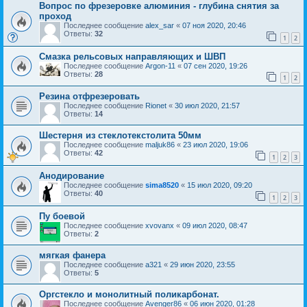
Вопрос по фрезеровке алюминия - глубина снятия за
проход
Последнее сообщение
alex_sar
«
07 ноя 2020, 20:46
Ответы:
32
1
2
Смазка рельсовых направляющих и ШВП
Последнее сообщение
Argon-11
«
07 сен 2020, 19:26
Ответы:
28
1
2
Резина отфрезеровать
Последнее сообщение
Rionet
«
30 июл 2020, 21:57
Ответы:
14
Шестерня из стеклотекстолита 50мм
Последнее сообщение
maljuk86
«
23 июл 2020, 19:06
Ответы:
42
1
2
3
Анодирование
Последнее сообщение
sima8520
«
15 июл 2020, 09:20
Ответы:
40
1
2
3
Пу боевой
Последнее сообщение
xvovanx
«
09 июл 2020, 08:47
Ответы:
2
мягкая фанера
Последнее сообщение
a321
«
29 июн 2020, 23:55
Ответы:
5
Оргстекло и монолитный поликарбонат.
Последнее сообщение
Avenger86
«
06 июн 2020, 01:28