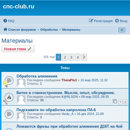
cnc-club.ru
FAQ
Регистрация
Вход
Список форумов
Обработка
Материалы
Материалы
Новая тема
1
2
3
4
След.
326 тем
Темы
Обработка алюминия
Последнее сообщение
TheraFlu1
«
10 мар 2025, 11:32
Ответы:
1
Бетон в станкостроении. Мысли, опыт, обсуждение.
Последнее сообщение
K@RLSON
«
09 мар 2025, 09:35
Ответы:
34
1
2
Подскажите по обработка капролона ПА-6
Последнее сообщение
Vasily_A
«
16 дек 2024, 21:08
Ответы:
3
Ломаются фрезы при обработке алюминия Д16Т на 4ой