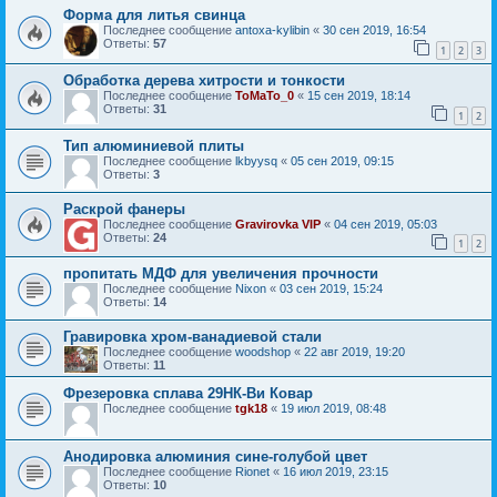
Форма для литья свинца
Последнее сообщение
antoxa-kylibin
«
30 сен 2019, 16:54
Ответы:
57
1
2
3
Обработка дерева хитрости и тонкости
Последнее сообщение
ToMaTo_0
«
15 сен 2019, 18:14
Ответы:
31
1
2
Тип алюминиевой плиты
Последнее сообщение
lkbyysq
«
05 сен 2019, 09:15
Ответы:
3
Раскрой фанеры
Последнее сообщение
Gravirovka VIP
«
04 сен 2019, 05:03
Ответы:
24
1
2
пропитать МДФ для увеличения прочности
Последнее сообщение
Nixon
«
03 сен 2019, 15:24
Ответы:
14
Гравировка хром-ванадиевой стали
Последнее сообщение
woodshop
«
22 авг 2019, 19:20
Ответы:
11
Фрезеровка сплава 29НК-Ви Ковар
Последнее сообщение
tgk18
«
19 июл 2019, 08:48
Анодировка алюминия сине-голубой цвет
Последнее сообщение
Rionet
«
16 июл 2019, 23:15
Ответы:
10